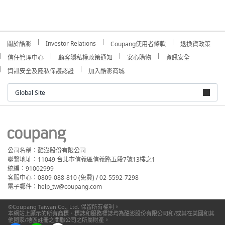
Investor Relations
關於酷澎
Coupang使用者條款
退換貨政策
信任管理中心
顧客隱私權政策通知
安心購物
資訊安全
資訊安全及隱私保護認證
加入酷澎商城
Global Site
公司名稱：酷澎股份有限公司
聯繫地址：11049 台北市信義區信義路五段7號13樓之1
統編：91002999
客服中心：0809-088-810 (免費) / 02-5592-7298
電子郵件：help_tw@coupang.com
©Coupang Taiwan Co., Ltd. 保留所有權利。
本網站上顯示的所有商標、標誌和服務標誌均為酷澎股份有限公司和/或其在美國和其
他國家/地區註冊之關聯公司之所屬財產。