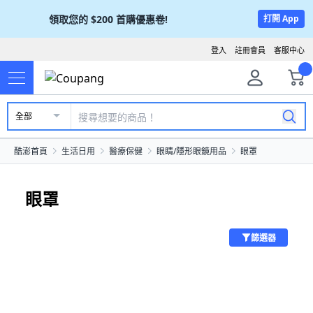
領取您的
$200
首購優惠卷!
打開 App
登入
註冊會員
客服中心
全部
酷澎首頁
生活日用
醫療保健
眼睛/隱形眼鏡用品
眼罩
眼罩
篩選器