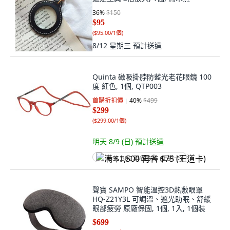
36
%
$150
$95
(
$95.00/1個
)
8/12 星期三
預計送達
Quinta 磁吸掛脖防藍光老花眼鏡 100
度 紅色, 1個, QTP003
首購折扣價
40
%
$499
$299
(
$299.00/1個
)
明天 8/9 (日)
預計送達
满 $1,500 再省 $75 (王道卡)
聲寶 SAMPO 智能溫控3D熱敷眼罩
HQ-Z21Y3L 可調溫、遮光助眠、舒緩
眼部疲勞 原廠保固, 1個, 1入, 1個裝
$699