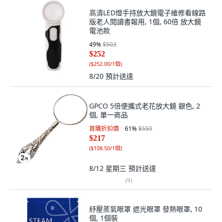
高清LED燈手持放大鏡電子維修看線路
版老人閱讀書報用, 1個, 60倍 放大鏡
電池款
49
%
$503
$252
(
$252.00/1個
)
8/20
預計送達
GPCO 5倍便攜式老花放大鏡 銀色, 2
個, 單一商品
首購折扣價
61
%
$559
$217
(
$108.50/1個
)
8/12 星期三
預計送達
(
9
)
紓壓蒸氣眼罩 遮光眼罩 發熱眼罩, 10
個, 1個裝