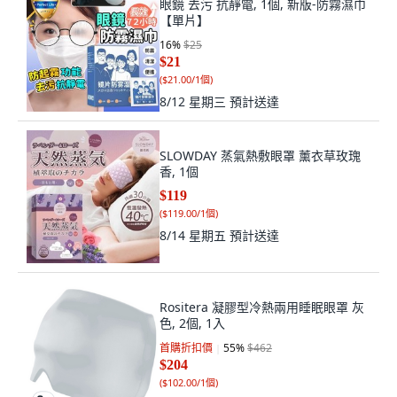
眼鏡 去污 抗靜電, 1個, 新版-防霧濕巾
【單片】
16
%
$25
$21
(
$21.00/1個
)
8/12 星期三
預計送達
SLOWDAY 蒸氣熱敷眼罩 薰衣草玫瑰
香, 1個
$119
(
$119.00/1個
)
8/14 星期五
預計送達
Rositera 凝膠型冷熱兩用睡眠眼罩 灰
色, 2個, 1入
首購折扣價
55
%
$462
$204
(
$102.00/1個
)