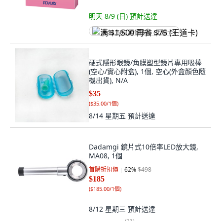
明天 8/9 (日)
預計送達
满 $1,500 再省 $75 (王道卡)
硬式隱形眼鏡/角膜塑型鏡片專用吸棒
(空心/實心附盒), 1個, 空心(外盒顏色隨
機出貨), N/A
$35
(
$35.00/1個
)
8/14 星期五
預計送達
Dadamgi 鏡片式10倍率LED放大鏡,
MA08, 1個
首購折扣價
62
%
$498
$185
(
$185.00/1個
)
8/12 星期三
預計送達
(
23
)