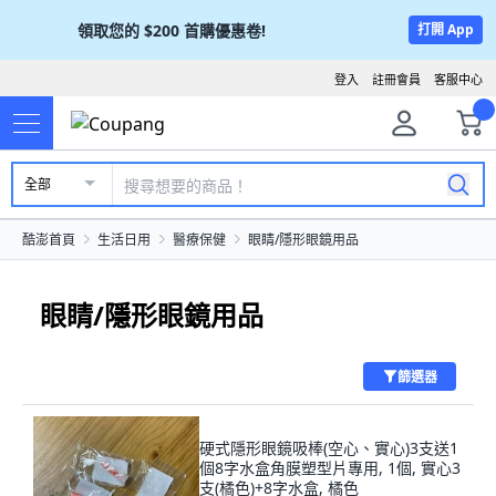
領取您的
$200
首購優惠卷!
打開 App
登入
註冊會員
客服中心
全部
酷澎首頁
生活日用
醫療保健
眼睛/隱形眼鏡用品
眼睛/隱形眼鏡用品
篩選器
硬式隱形眼鏡吸棒(空心、實心)3支送1
個8字水盒角膜塑型片專用, 1個, 實心3
支(橘色)+8字水盒, 橘色