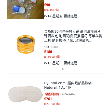
$90
(
$90.00/1個
)
8/14 星期五
預計送達
昱晶閣30倍光學放大鏡 高倍清晰鏡片
珠寶鑑定 地圖閱讀 便攜輕巧 專業鑑賞
工具 隨身攜帶, 1個, 玫瑰金色,
CS30x40mm
10
%
$200
$180
(
$180.00/1個
)
8/12 星期三
預計送達
(
1
)
Hyunmi-onmi 經典眼部熱敷袋
Natural, 1入, 1個
首購折扣價
43
%
$465
$261
(
$261.00/1個
)