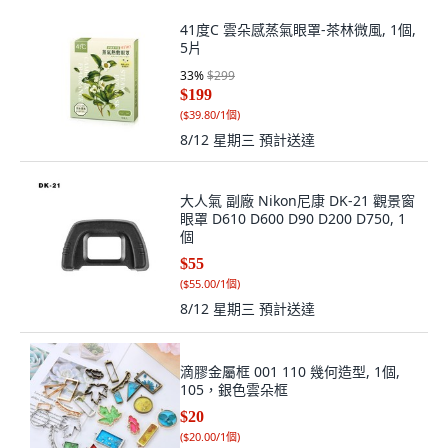
41度C 雲朵感蒸氣眼罩-茶林微風, 1個,
5片
33
%
$299
$199
(
$39.80/1個
)
8/12 星期三
預計送達
大人氣 副廠 Nikon尼康 DK-21 觀景窗
眼罩 D610 D600 D90 D200 D750, 1
個
$55
(
$55.00/1個
)
8/12 星期三
預計送達
滴膠金屬框 001 110 幾何造型, 1個,
105，銀色雲朵框
$20
(
$20.00/1個
)