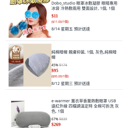
Dobo_studio 眼罩冰敷凝膠 眼睛專用
冰袋 冷熱敷兩用 雙面設計, 1個, 1個
$11
(
$11.00/1個
)
8/14 星期五
預計送達
純棉睡帽 親膚抑菌, 1個, 灰色,純棉睡
帽
45
%
$174
$95
(
$95.00/1個
)
8/12 星期三
預計送達
e-warmer 薰衣草香薰熱敷眼罩 USB
遠紅外線 四檔調溫定時 全棉可拆洗 灰
色, 1個
67
%
$839
$269