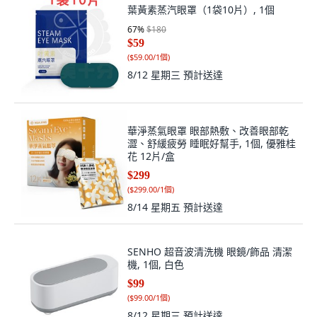
葉黃素蒸汽眼罩（1袋10片）, 1個
67
%
$180
$59
(
$59.00/1個
)
8/12 星期三
預計送達
華淨蒸氣眼罩 眼部熱敷、改善眼部乾
澀、舒緩疲勞 睡眠好幫手, 1個, 優雅桂
花 12片/盒
$299
(
$299.00/1個
)
8/14 星期五
預計送達
SENHO 超音波清洗機 眼鏡/飾品 清潔
機, 1個, 白色
$99
(
$99.00/1個
)
8/12 星期三
預計送達