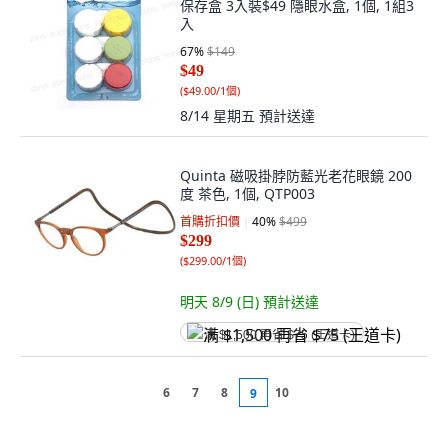
保存盒 3入裝$49 隱眼水盒, 1個, 1組3
入
67
%
$149
$49
(
$49.00/1個
)
8/14 星期五
預計送達
Quinta 磁吸掛脖防藍光老花眼鏡 200
度 茶色, 1個, QTP003
首購折扣價
40
%
$499
$299
(
$299.00/1個
)
明天 8/9 (日)
預計送達
满 $1,500 再省 $75 (王道卡)
6
7
8
10
9