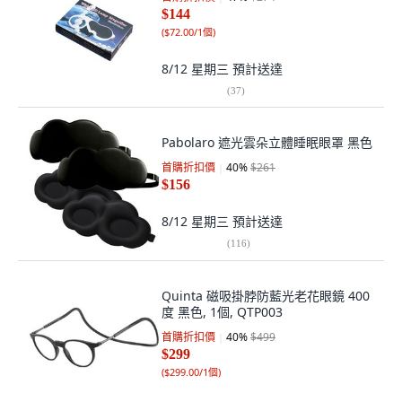
$144
(
$72.00/1個
)
8/12 星期三
預計送達
(
37
)
Pabolaro 遮光雲朵立體睡眠眼罩 黑色
首購折扣價
40
%
$261
$156
8/12 星期三
預計送達
(
116
)
Quinta 磁吸掛脖防藍光老花眼鏡 400
度 黑色, 1個, QTP003
首購折扣價
40
%
$499
$299
(
$299.00/1個
)