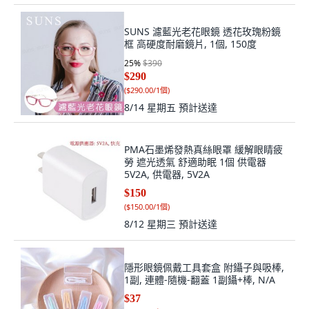
SUNS 濾藍光老花眼鏡 透花玫瑰粉鏡
框 高硬度耐磨鏡片, 1個, 150度
25
%
$390
$290
(
$290.00/1個
)
8/14 星期五
預計送達
PMA石墨烯發熱真絲眼罩 緩解眼睛疲
勞 遮光透氣 舒適助眠 1個 供電器
5V2A, 供電器, 5V2A
$150
(
$150.00/1個
)
8/12 星期三
預計送達
隱形眼鏡佩戴工具套盒 附鑷子與吸棒,
1副, 連體-隨機-翻蓋 1副鑷+棒, N/A
$37