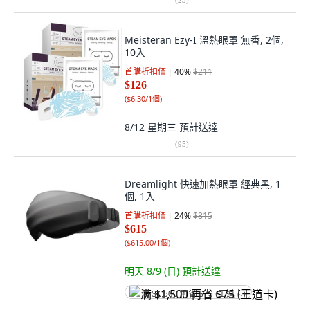
Meisteran Ezy-I 溫熱眼罩 無香, 2個,
10入
首購折扣價
40
%
$211
$126
(
$6.30/1個
)
8/12 星期三
預計送達
(
95
)
Dreamlight 快速加熱眼罩 經典黑, 1
個, 1入
首購折扣價
24
%
$815
$615
(
$615.00/1個
)
明天 8/9 (日)
預計送達
满 $1,500 再省 $75 (王道卡)