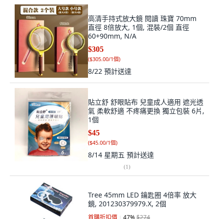
高清手持式放大鏡 閱讀 珠寶 70mm
直徑 8倍放大, 1個, 混裝/2個 直徑
60+90mm, N/A
$305
(
$305.00/1個
)
8/22
預計送達
貼立舒 舒眼貼布 兒童成人適用 遮光透
氣 柔軟舒適 不疼痛更換 獨立包裝 6片,
1個
$45
(
$45.00/1個
)
8/14 星期五
預計送達
(
1
)
Tree 45mm LED 鑰匙圈 4倍率 放大
鏡, 201230379979.X, 2個
首購折扣價
47
%
$274