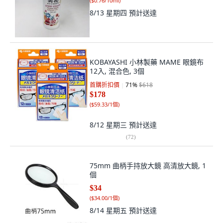
(
$0.76/10ml
)
8/13 星期四
預計送達
KOBAYASHI 小林製藥 MAME 眼鏡布
12入, 混合色, 3個
首購折扣價
71
%
$618
$178
(
$59.33/1個
)
8/12 星期三
預計送達
(
72
)
75mm 曲柄手持放大鏡 高清放大鏡, 1
個
$34
(
$34.00/1個
)
8/14 星期五
預計送達