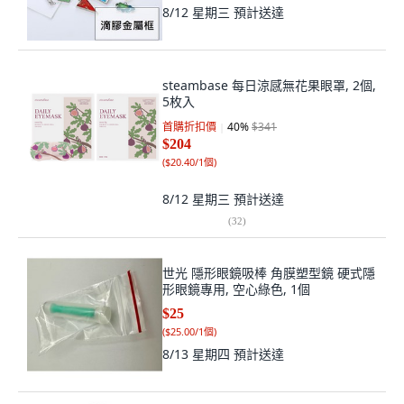
8/12 星期三
預計送達
steambase 每日涼感無花果眼罩, 2個,
5枚入
首購折扣價
40
%
$341
$204
(
$20.40/1個
)
8/12 星期三
預計送達
(
32
)
世光 隱形眼鏡吸棒 角膜塑型鏡 硬式隱
形眼鏡專用, 空心綠色, 1個
$25
(
$25.00/1個
)
8/13 星期四
預計送達