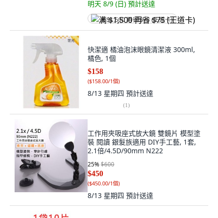
明天 8/9 (日)
預計送達
满 $1,500 再省 $75 (王道卡)
快潔適 橘油泡沫眼鏡清潔液 300ml,
橘色, 1個
$158
(
$158.00/1個
)
8/13 星期四
預計送達
(
1
)
工作用夾吸座式放大鏡 雙鏡片 模型塗
裝 閱讀 銀髮族適用 DIY手工藝, 1套,
2.1倍/4.5D/90mm N222
25
%
$600
$450
(
$450.00/1個
)
8/13 星期四
預計送達