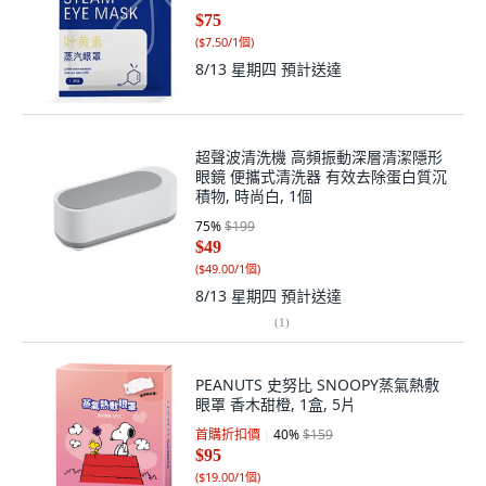
$75
(
$7.50/1個
)
8/13 星期四
預計送達
超聲波清洗機 高頻振動深層清潔隱形
眼鏡 便攜式清洗器 有效去除蛋白質沉
積物, 時尚白, 1個
75
%
$199
$49
(
$49.00/1個
)
8/13 星期四
預計送達
(
1
)
PEANUTS 史努比 SNOOPY蒸氣熱敷
眼罩 香木甜橙, 1盒, 5片
首購折扣價
40
%
$159
$95
(
$19.00/1個
)