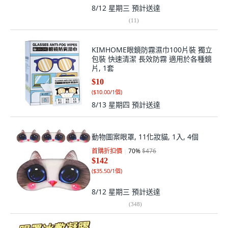
8/12 星期三
預計送達
(
11
)
KIMHOME眼鏡防霧濕巾100片裝 獨立
包裝 快速清潔 長效防霧 適用於各種鏡
片, 1套
$10
(
$10.00/1個
)
8/13 星期四
預計送達
動物圖案眼罩, 11化妝貓, 1入, 4個
首購折扣價
70
%
$476
$142
(
$35.50/1個
)
8/12 星期三
預計送達
(
348
)