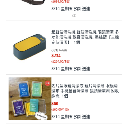
(
$699.00/1個
)
8/14 星期五
預計送達
(
2
)
超聲波清洗機 聲波清洗機 眼鏡清潔 多
功能清洗機 珠寶清洗機, 墨綠藍【三檔
定時清潔】, 1個
68
%
$738
$234
(
$234.00/1個
)
8/14 星期五
預計送達
名片型眼鏡清潔液 鏡片清潔劑 眼鏡清
潔布 手機螢幕清潔劑 鏡頭清潔劑 附收
納盒, 1個
$60
(
$60.00/1個
)
8/14 星期五
預計送達