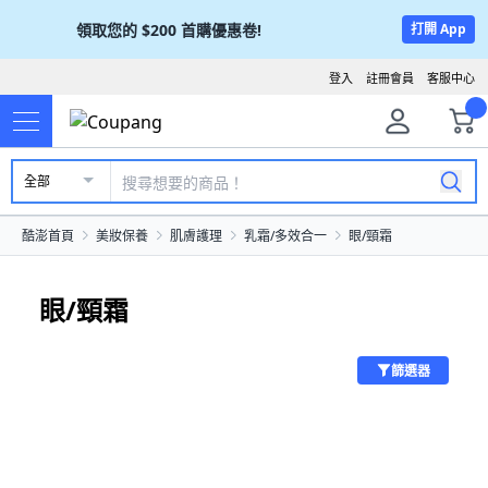
領取您的
$200
首購優惠卷!
打開 App
登入
註冊會員
客服中心
全部
酷澎首頁
美妝保養
肌膚護理
乳霜/多效合一
眼/頸霜
眼/頸霜
篩選器