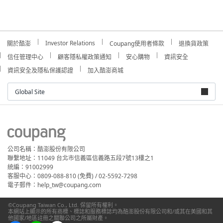
Investor Relations
關於酷澎
Coupang使用者條款
退換貨政策
信任管理中心
顧客隱私權政策通知
安心購物
資訊安全
資訊安全及隱私保護認證
加入酷澎商城
Global Site
公司名稱：酷澎股份有限公司
聯繫地址：11049 台北市信義區信義路五段7號13樓之1
統編：91002999
客服中心：0809-088-810 (免費) / 02-5592-7298
電子郵件：help_tw@coupang.com
©Coupang Taiwan Co., Ltd. 保留所有權利。
本網站上顯示的所有商標、標誌和服務標誌均為酷澎股份有限公司和/或其在美國和其
他國家/地區註冊之關聯公司之所屬財產。