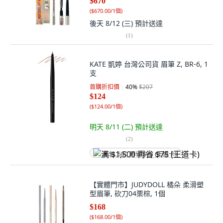
$670
(
$670.00/1個
)
後天 8/12 (三)
預計送達
(
1
)
KATE 凱婷 台灣公司貨 眉筆 Z, BR-6, 1
支
首購折扣價
40
%
$207
$124
(
$124.00/1個
)
明天 8/11 (二)
預計送達
(
2
)
满 $1,500 再省 $75 (王道卡)
【實體門市】JUDYDOLL 橘朵 柔滑塑
型眉筆, 砍刀04栗棕, 1個
$168
(
$168.00/1個
)