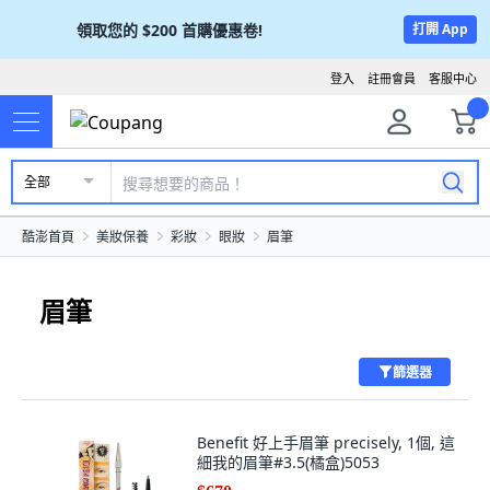
領取您的
$200
首購優惠卷!
打開 App
登入
註冊會員
客服中心
全部
酷澎首頁
美妝保養
彩妝
眼妝
眉筆
眉筆
篩選器
Benefit 好上手眉筆 precisely, 1個, 這
細我的眉筆#3.5(橘盒)5053