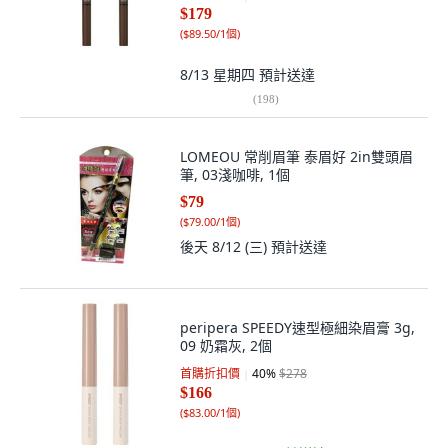
$179
(
$89.50/1個
)
8/13 星期四
預計送達
(
198
)
LOMEOU 常削眉筆 泰眉好 2in雙頭眉
筆, 03淺咖啡, 1個
$79
(
$79.00/1個
)
後天 8/12 (三)
預計送達
peripera SPEEDY速型極細染眉膏 3g,
09 奶霜灰, 2個
首購折扣價
40
%
$278
$166
(
$83.00/1個
)