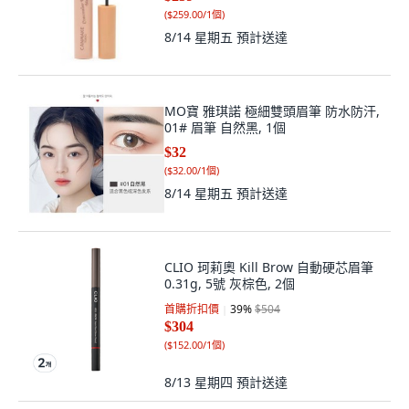
(
$259.00/1個
)
8/14 星期五
預計送達
MO寶 雅琪諾 極細雙頭眉筆 防水防汗,
01# 眉筆 自然黑, 1個
$32
(
$32.00/1個
)
8/14 星期五
預計送達
CLIO 珂莉奧 Kill Brow 自動硬芯眉筆
0.31g, 5號 灰棕色, 2個
首購折扣價
39
%
$504
$304
(
$152.00/1個
)
8/13 星期四
預計送達