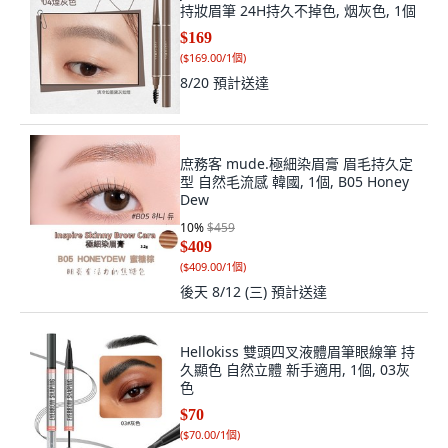
持妝眉筆 24H持久不掉色, 烟灰色, 1個
$169
(
$169.00/1個
)
8/20
預計送達
庶務客 mude.極細染眉膏 眉毛持久定
型 自然毛流感 韓國, 1個, B05 Honey
Dew
10
%
$459
$409
(
$409.00/1個
)
後天 8/12 (三)
預計送達
Hellokiss 雙頭四叉液體眉筆眼線筆 持
久顯色 自然立體 新手適用, 1個, 03灰
色
$70
(
$70.00/1個
)