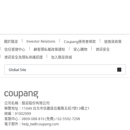
Investor Relations
關於酷澎
Coupang使用者條款
退換貨政策
信任管理中心
顧客隱私權政策通知
安心購物
資訊安全
資訊安全及隱私保護認證
加入酷澎商城
Global Site
公司名稱：酷澎股份有限公司
聯繫地址：11049 台北市信義區信義路五段7號13樓之1
統編：91002999
客服中心：0809-088-810 (免費) / 02-5592-7298
電子郵件：help_tw@coupang.com