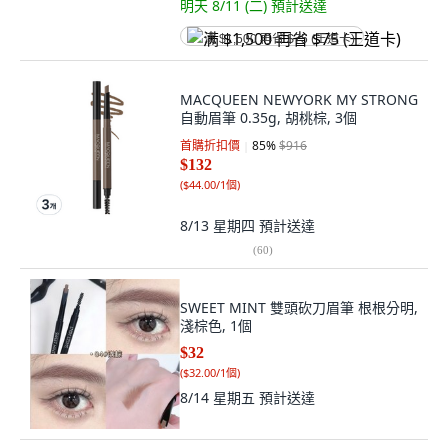
明天 8/11 (二)
預計送達
满 $1,500 再省 $75 (王道卡)
MACQUEEN NEWYORK MY STRONG
自動眉筆 0.35g, 胡桃棕, 3個
首購折扣價
85
%
$916
$132
(
$44.00/1個
)
8/13 星期四
預計送達
(
60
)
SWEET MINT 雙頭砍刀眉筆 根根分明,
淺棕色, 1個
$32
(
$32.00/1個
)
8/14 星期五
預計送達