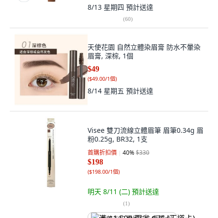
8/13 星期四
預計送達
(
60
)
天使花園 自然立體染眉膏 防水不暈染
眉膏, 深棕, 1個
$49
(
$49.00/1個
)
8/14 星期五
預計送達
Visee 雙刀流線立體眉筆 眉筆0.34g 眉
粉0.25g, BR32, 1支
首購折扣價
40
%
$330
$198
(
$198.00/1個
)
明天 8/11 (二)
預計送達
(
1
)