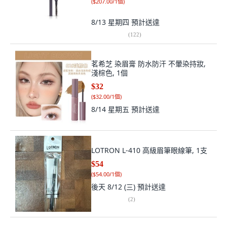
(
$207.00/1個
)
8/13 星期四
預計送達
(
122
)
茗希芝 染眉膏 防水防汗 不暈染持妝,
淺棕色, 1個
$32
(
$32.00/1個
)
8/14 星期五
預計送達
LOTRON L-410 高級眉筆眼線筆, 1支
$54
(
$54.00/1個
)
後天 8/12 (三)
預計送達
(
2
)