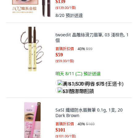
$139
(
$139.00/1個
)
8/20
預計送達
twoedit 晶雕絲滑刀眉筆, 03 淺棕色, 1
個
首購折扣價
40
%
$99
$59
(
$59.00/1個
)
明天 8/11 (二)
預計送達
满 $1,500 再省 $75 (王道卡)
$3 酷澎幣回饋
SaSI 纖細防水眉舞筆 0.1g, 1支, 20
Dark Brown
首購折扣價
40
%
$169
$101
(
$101.00/1個
)