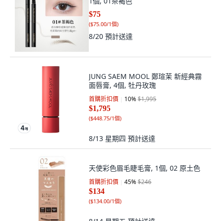
1個, 01茶褐色
$75
(
$75.00/1個
)
8/20
預計送達
JUNG SAEM MOOL 鄭瑄茉 新經典霧
面唇膏, 4個, 牡丹玫瑰
首購折扣價
10
%
$1,995
$1,795
(
$448.75/1個
)
8/13 星期四
預計送達
天使彩色眉毛睫毛膏, 1個, 02 原土色
首購折扣價
45
%
$246
$134
(
$134.00/1個
)