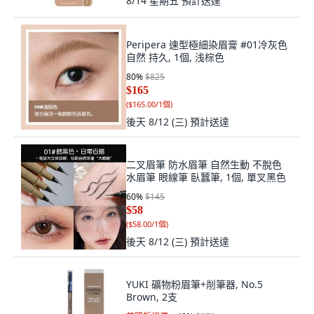
8/14 星期五
預計送達
Peripera 速型極細染眉膏 #01冷灰色
自然 持久, 1個, 浅棕色
80
%
$825
$165
(
$165.00/1個
)
後天 8/12 (三)
預計送達
二叉眉筆 防水眉筆 自然生動 不脫色
水眉筆 眼線筆 臥蠶筆, 1個, 單叉黑色
60
%
$145
$58
(
$58.00/1個
)
後天 8/12 (三)
預計送達
YUKI 礦物粉眉筆+削筆器, No.5
Brown, 2支