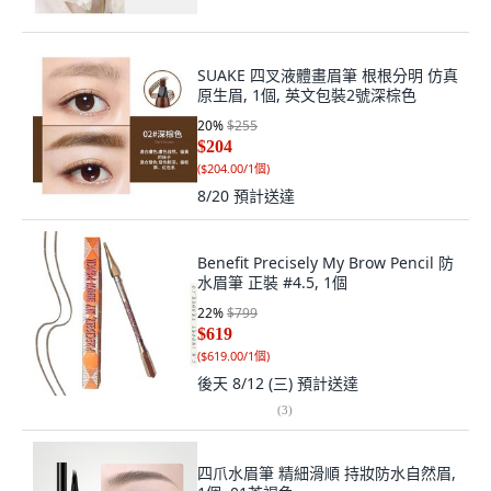
SUAKE 四叉液體畫眉筆 根根分明 仿真
原生眉, 1個, 英文包裝2號深棕色
20
%
$255
$204
(
$204.00/1個
)
8/20
預計送達
Benefit Precisely My Brow Pencil 防
水眉筆 正裝 #4.5, 1個
22
%
$799
$619
(
$619.00/1個
)
後天 8/12 (三)
預計送達
(
3
)
四爪水眉筆 精細滑順 持妝防水自然眉,