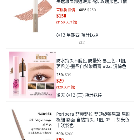
美遮瑕眉部遮瑕膏 4g, 玫瑰米色, 1個
首購折扣價
40
%
$250
$150
(
$150.00/1個
)
8/13 星期四
預計送達
(
21
)
防水持久不脫色 防暈染 易上色, 1個,
茗希芝-豐盈自然染眉膏 #02, 淺棕色
25
%
$39
$29
(
$29.00/1個
)
後天 8/12 (三)
預計送達
Peripera 菲麗菲拉 雙頭旋轉眉筆 眉刷
極細 霧面 自然持久, 1個, 05 ｜灰米色
｜淺髮色
50
%
$200
$99