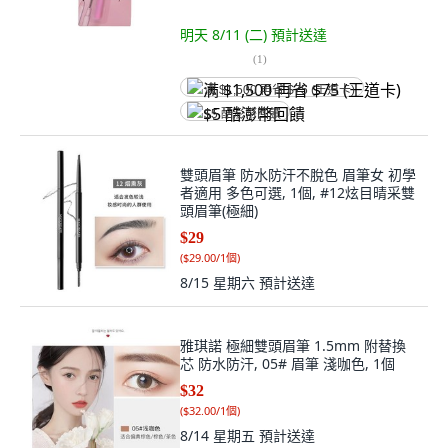
明天 8/11 (二)
預計送達
(
1
)
满 $1,500 再省 $75 (王道卡)
$5 酷澎幣回饋
雙頭眉筆 防水防汗不脫色 眉筆女 初學
者適用 多色可選, 1個, #12炫目晴采雙
頭眉筆(極細)
$29
(
$29.00/1個
)
8/15 星期六
預計送達
雅琪諾 極細雙頭眉筆 1.5mm 附替換
芯 防水防汗, 05# 眉筆 淺咖色, 1個
$32
(
$32.00/1個
)
8/14 星期五
預計送達