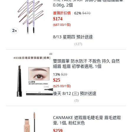
0.06g, 2個
首購折扣價
62
%
$470
$174
(
$87.00/1個
)
8/13 星期四
預計送達
(
127
)
雙頭眉筆 防水防汗 不脫色 持久 自然
細眉 粗眉 初學者適用, 1個
13
%
$29
$25
(
$25.00/1個
)
後天 8/12 (三)
預計送達
(
3
)
CANMAKE 遮瑕眉毛睫毛膏 眉毛遮瑕
膏, 1個, 粉紅米色
$259