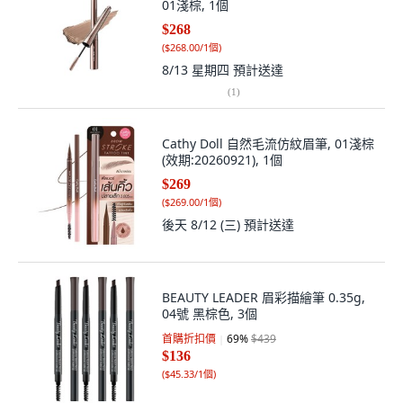
01淺棕, 1個
$268
(
$268.00/1個
)
8/13 星期四
預計送達
(
1
)
Cathy Doll 自然毛流仿紋眉筆, 01淺棕
(效期:20260921), 1個
$269
(
$269.00/1個
)
後天 8/12 (三)
預計送達
BEAUTY LEADER 眉彩描繪筆 0.35g,
04號 黑棕色, 3個
首購折扣價
69
%
$439
$136
(
$45.33/1個
)