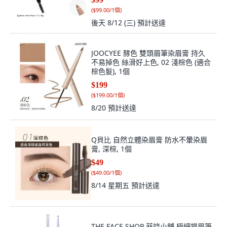
(
$99.00/1個
)
後天 8/12 (三)
預計送達
JOOCYEE 酵色 雙頭眉筆染眉膏 持久
不易掉色 絲滑好上色, 02 淺棕色 (適合
棕色髮), 1個
$199
(
$199.00/1個
)
8/20
預計送達
Q貝比 自然立體染眉膏 防水不暈染眉
膏, 深棕, 1個
$49
(
$49.00/1個
)
8/14 星期五
預計送達
THE FACE SHOP 菲詩小舖 極細描眉筆