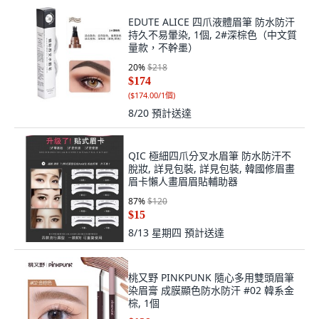
EDUTE ALICE 四爪液體眉筆 防水防汗
持久不易暈染, 1個, 2#深棕色（中文質
量款，不幹墨）
20
%
$218
$174
(
$174.00/1個
)
8/20
預計送達
QIC 極細四爪分叉水眉筆 防水防汗不
脫妝, 詳見包裝, 詳見包裝, 韓國修眉畫
眉卡懶人畫眉眉貼輔助器
87
%
$120
$15
8/13 星期四
預計送達
桃又野 PINKPUNK 隨心多用雙頭眉筆
染眉膏 成膜顯色防水防汗 #02 韓系金
棕, 1個