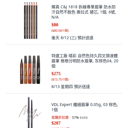
嬋真 C&J 1818 拆線專業眉筆 防水防
汗自然不脫色 撕拉式 硬芯, 1個, 6號,
N/A
$80
(
$80.00/1個
)
後天 8/12 (三)
預計送達
特選工廠 晴彩 自然色持久四叉頭液體
眉筆 根根分明防水眉筆, 灰棕色04, 20
個
$275
(
$13.75/1個
)
8/13 星期四
預計送達
VDL Expert 纖細眉筆 0.05g, 03 棕色,
1個
首購折扣價
57
%
$488
$207