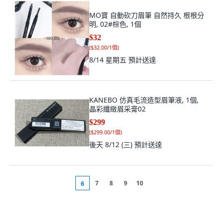
MO寶 自動砍刀眉筆 自然持久 根根分
明, 02#棕色, 1個
$32
(
$32.00/1個
)
8/14 星期五
預計送達
KANEBO 仿真毛流造型眉筆液, 1個,
晶彩纖緻眉采膏02
$299
(
$299.00/1個
)
後天 8/12 (三)
預計送達
7
8
9
10
6