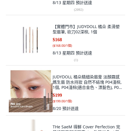
8/13 星期四
預計送達
(
2092
)
【實體門市】JUDYDOLL 橘朵 柔滑塑
型眉筆, 砍刀02深棕, 1個
$168
(
$168.00/1個
)
8/13 星期四
預計送達
(
1
)
JUDYDOLL 橘朵精細染眉膏 淡顏霧感
媽生眉 防水持妝 自然不結塊 P04淺棕,
1個, P04淺棕(適合金色、漂髮色), P04
淺棕(適合金色、漂髮色)
$199
(
$199.00/1個
)
8/20
預計送達
THe SaeM 得鮮 Cover Perfection 完