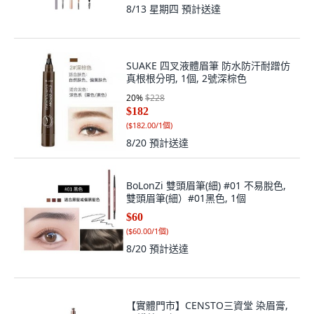
8/13 星期四
預計送達
SUAKE 四叉液體眉筆 防水防汗耐蹭仿
真根根分明, 1個, 2號深棕色
20
%
$228
$182
(
$182.00/1個
)
8/20
預計送達
BoLonZi 雙頭眉筆(細) #01 不易脫色,
雙頭眉筆(細）#01黑色, 1個
$60
(
$60.00/1個
)
8/20
預計送達
【實體門市】CENSTO三資堂 染眉膏,