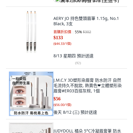
满 $1,500 再省 $75 (王道卡)
AERY JO 持色雙頭眉筆 1.15g, No.1
Black, 3支
首購折扣價
55
%
$302
$133
(
$44.33/1個
)
8/13 星期四
預計送達
(
92
)
J.M.C.Y 3D塑形染眉膏 防水防汗 自然
毛流持久不脫妝, 熱賣色❤立體塑形染
眉膏#ER03百搭灰棕, 1個
$56
(
$56.00/1個
)
後天 8/12 (三)
預計送達
JUDYDOLL 橘朵 5°C冷凝眉膏筆 防水