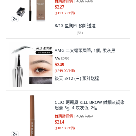
首購折扣價
40
%
$379
$227
(
$113.50/1個
)
8/13 星期四
預計送達
(
58
)
AMG 二叉彎頭眉筆, 1個, 柔灰黑
3
%
$259
$249
(
$249.00/1個
)
後天 8/12 (三)
預計送達
CLIO 珂莉奧 KILL BROW 纖細灰調染
眉膏 3g, 4 灰灰色, 2個
首購折扣價
40
%
$357
$214
(
$107.00/1個
)