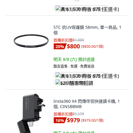
满 $1,500 再省 $75 (王道卡)
STC 抗UV保護鏡 58mm, 單一商品, 1
個
首購折扣價
$1,000
$800
20
%
(
$800.00/1個
)
明天 8/8 (六)
預計送達
酷澎直售 ∙ 免運 ∙ 免費退貨
满 $1,500 再省 $75 (王道卡)
$26 酷澎幣回饋
Insta360 X4 閃傳伴侶快速讀卡機, 1
個, CINSBBMB
首購折扣價
$1,179
$979
16
%
(
$979.00/1個
)