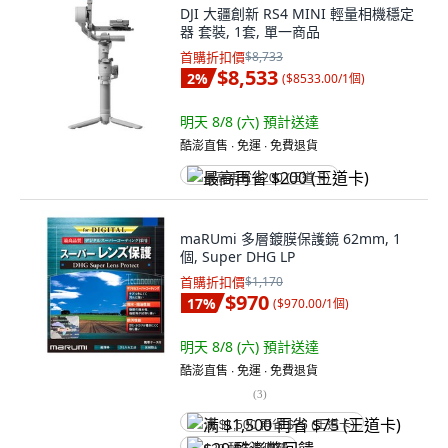
DJI 大疆創新 RS4 MINI 輕量相機穩定
器 套裝, 1套, 單一商品
首購折扣價
$8,733
$8,533
2
%
(
$8533.00/1個
)
明天 8/8 (六)
預計送達
酷澎直售 ∙ 免運 ∙ 免費退貨
最高再省 $200 (王道卡)
maRUmi 多層鍍膜保護鏡 62mm, 1
個, Super DHG LP
首購折扣價
$1,170
$970
17
%
(
$970.00/1個
)
明天 8/8 (六)
預計送達
酷澎直售 ∙ 免運 ∙ 免費退貨
(
3
)
满 $1,500 再省 $75 (王道卡)