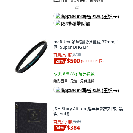
酷澎直售 ∙ WOW免運 ∙ 免費退貨
(
2
)
满 $1,500 再省 $75 (王道卡)
$5 酷澎幣回饋
maRUmi 多層鍍膜保護鏡 37mm, 1
個, Super DHG LP
首購折扣價
$700
$500
28
%
(
$500.00/1個
)
明天 8/8 (六)
預計送達
酷澎直售 ∙ 免運 ∙ 免費退貨
满 $1,500 再省 $75 (王道卡)
J&H Story Album 經典自黏式相本, 黑
色, 50張
首購折扣價
$584
$384
34
%