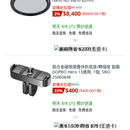
nano ND Vario 82mm
首購折扣價
$8,600
$8,400
2
%
(
$8400.00/1個
)
明天 8/8 (六)
預計送達
酷澎直售 ∙ 免運 ∙ 免費退貨
(
6
)
最高再省 $200 (王道卡)
鋁合金磁吸摺疊快拆底座/轉接座 副廠
GOPRO Hero 13適用, 1個, SBO-
25060848
首購折扣價
$600
$400
33
%
(
$400.00/1個
)
明天 8/8 (六)
預計送達
酷澎直售 ∙ 免運 ∙ 免費退貨
(
1
)
满 $1,500 再省 $75 (王道卡)