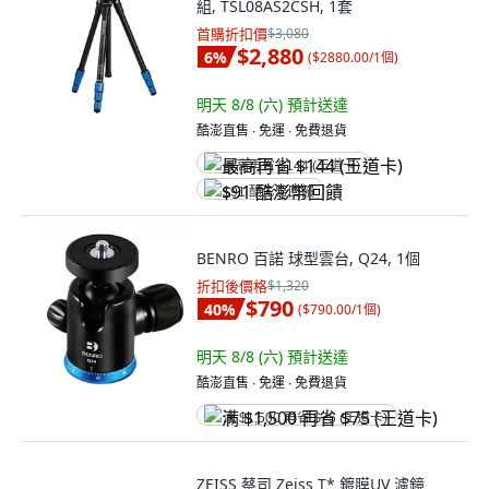
組, TSL08AS2CSH, 1套
首購折扣價
$3,080
$2,880
6
%
(
$2880.00/1個
)
明天 8/8 (六)
預計送達
酷澎直售 ∙ 免運 ∙ 免費退貨
最高再省 $144 (王道卡)
$91 酷澎幣回饋
BENRO 百諾 球型雲台, Q24, 1個
折扣後價格
$1,320
$790
40
%
(
$790.00/1個
)
明天 8/8 (六)
預計送達
酷澎直售 ∙ 免運 ∙ 免費退貨
满 $1,500 再省 $75 (王道卡)
ZEISS 蔡司 Zeiss T* 鍍膜UV 濾鏡