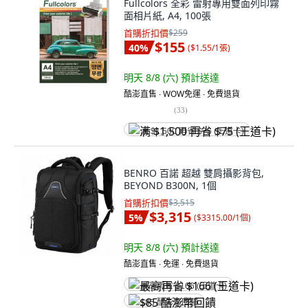
Fullcolors 全彩 雷射專用雙面列印霧
面相片紙, A4, 100張
首購折扣價
$259
$155
40
%
(
$1.55/1張
)
明天 8/8 (六)
預計送達
酷澎直售 ∙ WOW免運 ∙ 免費退貨
(
33
)
满 $1,500 再省 $75 (王道卡)
BENRO 百諾 超越 雙肩攝影背包,
BEYOND B300N, 1個
首購折扣價
$3,515
$3,315
5
%
(
$3315.00/1個
)
明天 8/8 (六)
預計送達
酷澎直售 ∙ 免運 ∙ 免費退貨
最高再省 $166 (王道卡)
$85 酷澎幣回饋