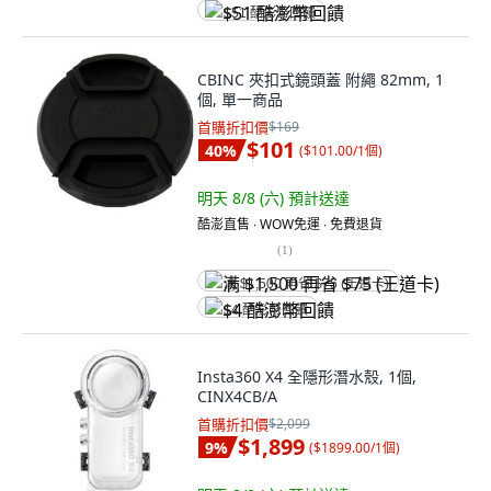
$51 酷澎幣回饋
CBINC 夾扣式鏡頭蓋 附繩 82mm, 1
個, 單一商品
首購折扣價
$169
$101
40
%
(
$101.00/1個
)
明天 8/8 (六)
預計送達
酷澎直售 ∙ WOW免運 ∙ 免費退貨
(
1
)
满 $1,500 再省 $75 (王道卡)
$4 酷澎幣回饋
Insta360 X4 全隱形潛水殼, 1個,
CINX4CB/A
首購折扣價
$2,099
$1,899
9
%
(
$1899.00/1個
)