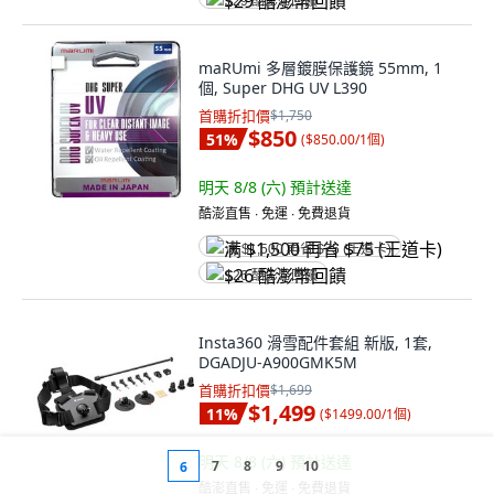
$29 酷澎幣回饋
maRUmi 多層鍍膜保護鏡 55mm, 1
個, Super DHG UV L390
首購折扣價
$1,750
$850
51
%
(
$850.00/1個
)
明天 8/8 (六)
預計送達
酷澎直售 ∙ 免運 ∙ 免費退貨
满 $1,500 再省 $75 (王道卡)
$26 酷澎幣回饋
Insta360 滑雪配件套組 新版, 1套,
DGADJU-A900GMK5M
首購折扣價
$1,699
$1,499
11
%
(
$1499.00/1個
)
明天 8/8 (六)
預計送達
7
8
9
10
6
酷澎直售 ∙ 免運 ∙ 免費退貨