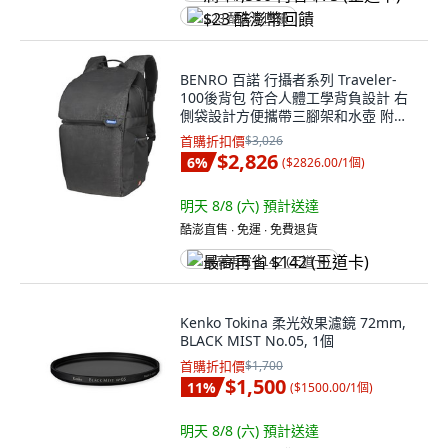
$23 酷澎幣回饋
BENRO 百諾 行攝者系列 Traveler-
100後背包 符合人體工學背負設計 右
側袋設計方便攜帶三腳架和水壺 附有
專用防雨罩, 黑色, 1個
首購折扣價
$3,026
$2,826
6
%
(
$2826.00/1個
)
明天 8/8 (六)
預計送達
酷澎直售 ∙ 免運 ∙ 免費退貨
最高再省 $142 (王道卡)
Kenko Tokina 柔光效果濾鏡 72mm,
BLACK MIST No.05, 1個
首購折扣價
$1,700
$1,500
11
%
(
$1500.00/1個
)
明天 8/8 (六)
預計送達