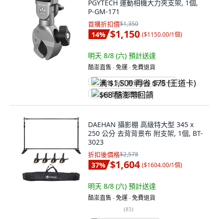
PGYTECH 運動相機大力夾支架, 1個,
P-GM-171
首購折扣價
$1,350
$1,150
14
%
(
$1150.00/1個
)
明天 8/8 (六)
預計送達
酷澎直售 ∙ 免運 ∙ 免費退貨
满 $1,500 再省 $75 (王道卡)
$68 酷澎幣回饋
DAEHAN 攝影棚 高級特大型 345 x
250 公分 去背背景布 附支架, 1個, BT-
3023
折扣後價格
$2,578
$1,604
37
%
(
$1604.00/1個
)
明天 8/8 (六)
預計送達
酷澎直售 ∙ 免運 ∙ 免費退貨
(
83
)