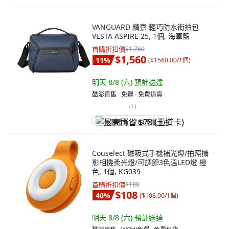
VANGUARD 精嘉 輕巧防水街拍包
VESTA ASPIRE 25, 1個, 海軍藍
首購折扣價
$1,760
$1,560
11
%
(
$1560.00/1個
)
明天 8/8 (六)
預計送達
酷澎直售 ∙ 免運 ∙ 免費退貨
(
1
)
最高再省 $78 (王道卡)
Couselect 磁吸式手機補光燈/拍照攝
影相機柔光燈/可調節3色溫LED燈 橙
色, 1個, KG039
首購折扣價
$180
$108
40
%
(
$108.00/1個
)
明天 8/8 (六)
預計送達