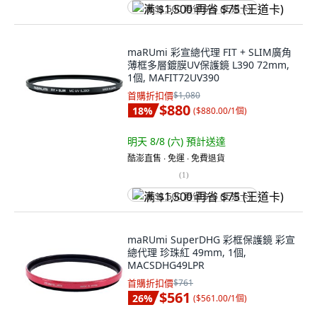
满 $1,500 再省 $75 (王道卡)
maRUmi 彩宣總代理 FIT + SLIM廣角
薄框多層鍍膜UV保護鏡 L390 72mm,
1個, MAFIT72UV390
首購折扣價
$1,080
$880
18
%
(
$880.00/1個
)
明天 8/8 (六)
預計送達
酷澎直售 ∙ 免運 ∙ 免費退貨
(
1
)
满 $1,500 再省 $75 (王道卡)
maRUmi SuperDHG 彩框保護鏡 彩宣
總代理 珍珠紅 49mm, 1個,
MACSDHG49LPR
首購折扣價
$761
$561
26
%
(
$561.00/1個
)