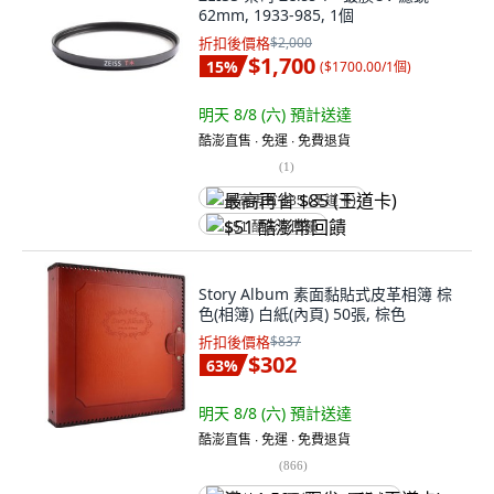
62mm, 1933-985, 1個
折扣後價格
$2,000
$1,700
15
%
(
$1700.00/1個
)
明天 8/8 (六)
預計送達
酷澎直售 ∙ 免運 ∙ 免費退貨
(
1
)
最高再省 $85 (王道卡)
$51 酷澎幣回饋
Story Album 素面黏貼式皮革相簿 棕
色(相簿) 白紙(內頁) 50張, 棕色
折扣後價格
$837
$302
63
%
明天 8/8 (六)
預計送達
酷澎直售 ∙ 免運 ∙ 免費退貨
(
866
)