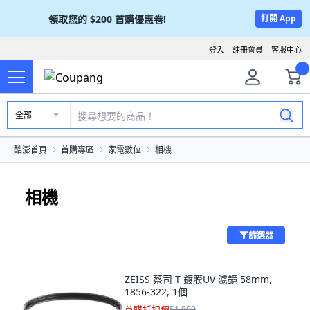
領取您的
$200
首購優惠卷!
打開 App
登入
註冊會員
客服中心
全部
酷澎首頁
首購專區
家電數位
相機
相機
篩選器
ZEISS 蔡司 T 鍍膜UV 濾鏡 58mm,
1856-322, 1個
首購折扣價
$1,800