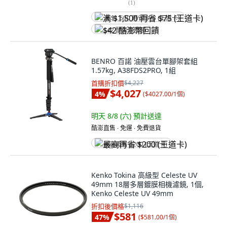
(
1
)
满 $1,500 再省 $75 (王道卡)
$42 酷澎幣回饋
BENRO 百諾 油壓雲台單腳架套組
1.57kg, A38FDS2PRO, 1組
首購折扣價
$4,227
$4,027
4
%
(
$4027.00/1個
)
明天 8/8 (六)
預計送達
酷澎直售 ∙ 免運 ∙ 免費退貨
最高再省 $200 (王道卡)
Kenko Tokina 高級型 Celeste UV
49mm 18層多層鍍膜相機濾鏡, 1個,
Kenko Celeste UV 49mm
折扣後價格
$1,116
$581
47
%
(
$581.00/1個
)