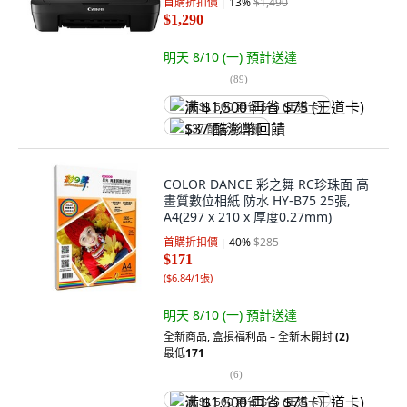
首購折扣價
13
%
$1,490
$1,290
明天 8/10 (一)
預計送達
(
89
)
满 $1,500 再省 $75 (王道卡)
$37 酷澎幣回饋
COLOR DANCE 彩之舞 RC珍珠面 高
畫質數位相紙 防水 HY-B75 25張,
A4(297 x 210 x 厚度0.27mm)
首購折扣價
40
%
$285
$171
(
$6.84/1張
)
明天 8/10 (一)
預計送達
全新商品
,
盒損福利品 – 全新未開封
(2)
最低
171
(
6
)
满 $1,500 再省 $75 (王道卡)