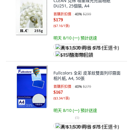
CLEAN 克林 噴墨珠光亮面相紙
DU251, 25個裝, A4
首購折扣價
40
%
$299
$179
(
$7.16/1張
)
明天 8/10 (一)
預計送達
满 $1,500 再省 $75 (王道卡)
$15 酷澎幣回饋
Fullcolors 全彩 皮革紋雙面列印霧面
相片紙, A4, 50張
首購折扣價
40
%
$279
$167
(
$3.34/1張
)
明天 8/10 (一)
預計送達
(
1
)
满 $1,500 再省 $75 (王道卡)