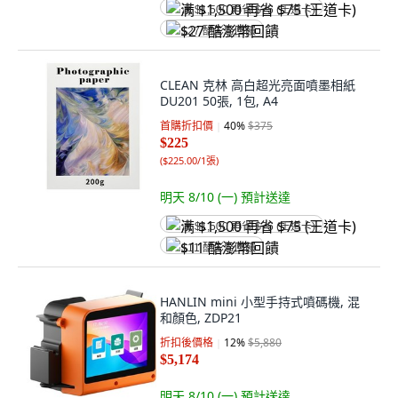
满 $1,500 再省 $75 (王道卡)
$27 酷澎幣回饋
CLEAN 克林 高白超光亮面噴墨相紙
DU201 50張, 1包, A4
首購折扣價
40
%
$375
$225
(
$225.00/1張
)
明天 8/10 (一)
預計送達
满 $1,500 再省 $75 (王道卡)
$11 酷澎幣回饋
HANLIN mini 小型手持式噴碼機, 混
和顏色, ZDP21
折扣後價格
12
%
$5,880
$5,174
明天 8/10 (一)
預計送達