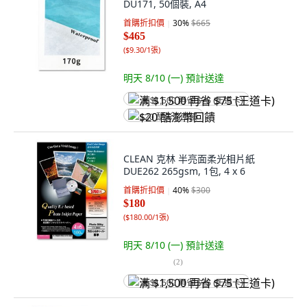
DU171, 50個裝, A4
首購折扣價
30
%
$665
$465
(
$9.30/1張
)
明天 8/10 (一)
預計送達
满 $1,500 再省 $75 (王道卡)
$20 酷澎幣回饋
CLEAN 克林 半亮面柔光相片紙
DUE262 265gsm, 1包, 4 x 6
首購折扣價
40
%
$300
$180
(
$180.00/1張
)
明天 8/10 (一)
預計送達
(
2
)
满 $1,500 再省 $75 (王道卡)