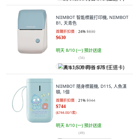
NIIMBOT 智能標籤打印機, NIIMBOT
B1, 天青色
首購折扣價
24
%
$830
$630
明天 8/10 (一)
預計送達
(
56
)
满 $1,500 再省 $75 (王道卡)
NIIMBOT 隨身標籤機, D11S, 人魚漢
頓, 1個
首購折扣價
21
%
$944
$744
(
$744.00/1套
)
明天 8/10 (一)
預計送達
(
49
)