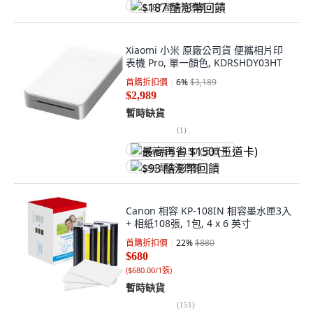
$187 酷澎幣回饋
Xiaomi 小米 原廠公司貨 便攜相片印
表機 Pro, 單一顏色, KDRSHDY03HT
首購折扣價
6
%
$3,189
$2,989
暫時缺貨
(
1
)
最高再省 $150 (王道卡)
$93 酷澎幣回饋
Canon 相容 KP-108IN 相容墨水匣3入
+ 相紙108張, 1包, 4 x 6 英寸
首購折扣價
22
%
$880
$680
(
$680.00/1張
)
暫時缺貨
(
151
)