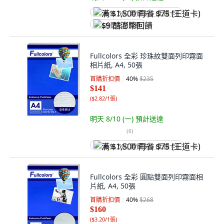
满 $1,500 再省 $75 (王道卡)
$9 酷澎幣回饋
Fullcolors 全彩 珍珠紋雙面列印霧面
相片紙, A4, 50張
首購折扣價
40
%
$235
$141
(
$2.82/1張
)
明天 8/10 (一)
預計送達
(
6
)
满 $1,500 再省 $75 (王道卡)
Fullcolors 全彩 圓點雙面列印霧面相
片紙, A4, 50張
首購折扣價
40
%
$268
$160
(
$3.20/1張
)