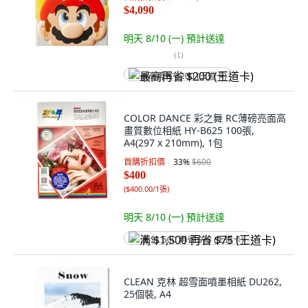
$4,090
明天 8/10 (一)
預計送達
(
1
)
最高再省 $200 (王道卡)
COLOR DANCE 彩之舞 RC薄磅亮面高
畫質數位相紙 HY-B625 100張,
A4(297 x 210mm), 1包
首購折扣價
33
%
$600
$400
(
$400.00/1張
)
明天 8/10 (一)
預計送達
满 $1,500 再省 $75 (王道卡)
CLEAN 克林 超雪面噴墨相紙 DU262,
25個裝, A4