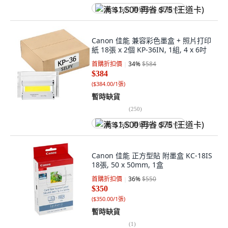
满 $1,500 再省 $75 (王道卡)
Canon 佳能 兼容彩色墨盒 + 照片打印
紙 18張 x 2個 KP-36IN, 1組, 4 x 6吋
首購折扣價
34
%
$584
$384
(
$384.00/1張
)
暫時缺貨
(
250
)
满 $1,500 再省 $75 (王道卡)
Canon 佳能 正方型貼 附墨盒 KC-18IS
18張, 50 x 50mm, 1盒
首購折扣價
36
%
$550
$350
(
$350.00/1張
)
暫時缺貨
(
1
)