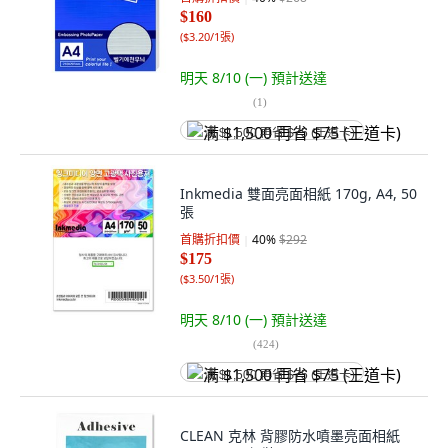
$160
(
$3.20/1張
)
明天 8/10 (一)
預計送達
(
1
)
满 $1,500 再省 $75 (王道卡)
Inkmedia 雙面亮面相紙 170g, A4, 50
張
首購折扣價
40
%
$292
$175
(
$3.50/1張
)
明天 8/10 (一)
預計送達
(
424
)
满 $1,500 再省 $75 (王道卡)
CLEAN 克林 背膠防水噴墨亮面相紙