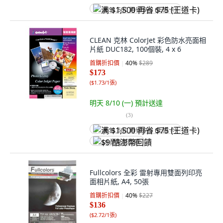
满 $1,500 再省 $75 (王道卡)
CLEAN 克林 ColorJet 彩色防水亮面相
片紙 DUC182, 100個裝, 4 x 6
首購折扣價
40
%
$289
$173
(
$1.73/1張
)
明天 8/10 (一)
預計送達
(
3
)
满 $1,500 再省 $75 (王道卡)
$9 酷澎幣回饋
Fullcolors 全彩 雷射專用雙面列印亮
面相片紙, A4, 50張
首購折扣價
40
%
$227
$136
(
$2.72/1張
)