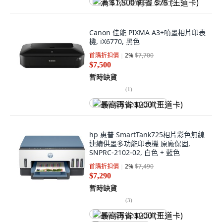
满 $1,500 再省 $75 (王道卡)
Canon 佳能 PIXMA A3+噴墨相片印表
機, iX6770, 黑色
首購折扣價
2
%
$7,700
$7,500
暫時缺貨
(
1
)
最高再省 $200 (王道卡)
hp 惠普 SmartTank725相片彩色無線
連續供墨多功能印表機 原廠保固,
SNPRC-2102-02, 白色 + 藍色
首購折扣價
2
%
$7,490
$7,290
暫時缺貨
(
3
)
最高再省 $200 (王道卡)