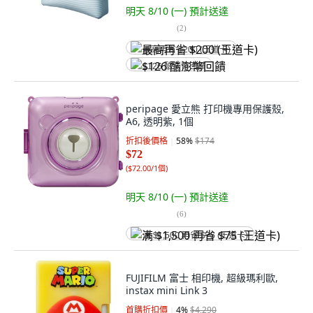
明天 8/10 (一)
預計送達
(
2
)
最高再省 $200 (王道卡)
$126 酷澎幣回饋
peripage 愛立熊 打印機專用保護殼,
A6, 透明紫, 1個
折扣後價格
58
%
$174
$72
(
$72.00/1個
)
明天 8/10 (一)
預計送達
(
6
)
满 $1,500 再省 $75 (王道卡)
FUJIFILM 富士 相印機, 超級瑪利歐,
instax mini Link 3
首購折扣價
4
%
$4,290