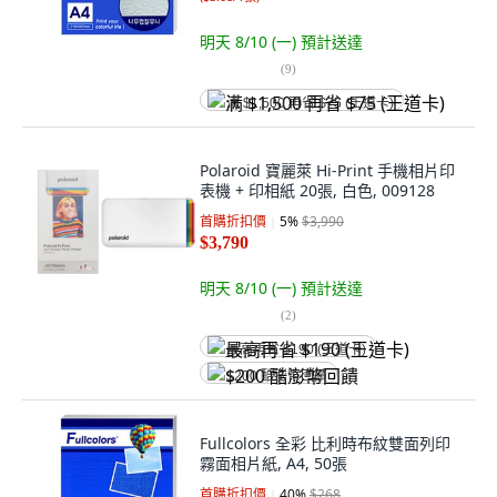
明天 8/10 (一)
預計送達
(
9
)
满 $1,500 再省 $75 (王道卡)
Polaroid 寶麗萊 Hi-Print 手機相片印
表機 + 印相紙 20張, 白色, 009128
首購折扣價
5
%
$3,990
$3,790
明天 8/10 (一)
預計送達
(
2
)
最高再省 $190 (王道卡)
$200 酷澎幣回饋
Fullcolors 全彩 比利時布紋雙面列印
霧面相片紙, A4, 50張
首購折扣價
40
%
$268