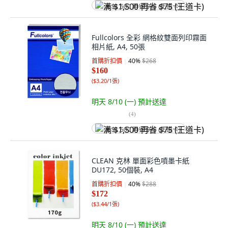
满 $1,500 再省 $75 (王道卡)
Fullcolors 全彩 網格紋雙面列印霧面
相片紙, A4, 50張
首購折扣價
40
%
$268
$160
(
$3.20/1張
)
明天 8/10 (一)
預計送達
(
4
)
满 $1,500 再省 $75 (王道卡)
CLEAN 克林 單面彩色噴墨卡紙
DU172, 50個裝, A4
首購折扣價
40
%
$288
$172
(
$3.44/1張
)
明天 8/10 (一)
預計送達