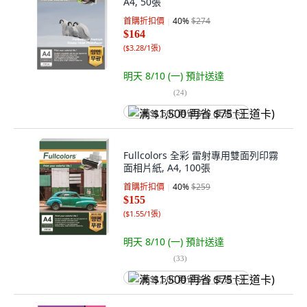
A4, 50張
首購折扣價
40
%
$274
$164
(
$3.28/1張
)
明天 8/10 (一)
預計送達
(
24
)
满 $1,500 再省 $75 (王道卡)
Fullcolors 全彩 雷射專用雙面列印霧
面相片紙, A4, 100張
首購折扣價
40
%
$259
$155
(
$1.55/1張
)
明天 8/10 (一)
預計送達
(
33
)
满 $1,500 再省 $75 (王道卡)