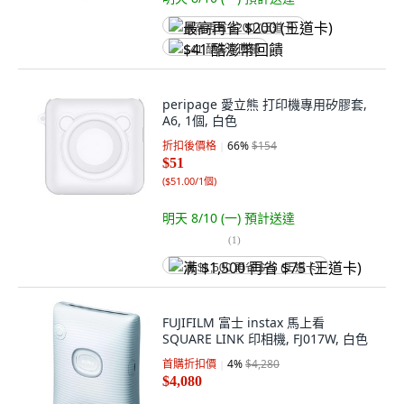
最高再省 $200 (王道卡)
$41 酷澎幣回饋
peripage 愛立熊 打印機專用矽膠套,
A6, 1個, 白色
折扣後價格
66
%
$154
$51
(
$51.00/1個
)
明天 8/10 (一)
預計送達
(
1
)
满 $1,500 再省 $75 (王道卡)
FUJIFILM 富士 instax 馬上看
SQUARE LINK 印相機, FJ017W, 白色
首購折扣價
4
%
$4,280
$4,080