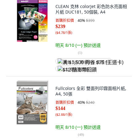
CLEAN 克林 colorJet 彩色防水亮面相
片紙 DUC181, 50個裝, A4
首購折扣價
40
%
$399
$239
(
$4.78/1張
)
明天 8/10 (一)
預計送達
(
1
)
满 $1,500 再省 $75 (王道卡)
$12 酷澎幣回饋
Fullcolors 全彩 雙面列印霧面相片紙,
A4, 50張
首購折扣價
40
%
$240
$144
(
$2.88/1張
)
明天 8/10 (一)
預計送達
(
49
)