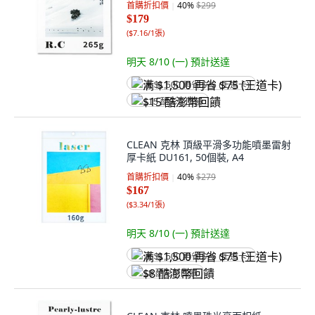
首購折扣價
40
%
$299
$179
(
$7.16/1張
)
明天 8/10 (一)
預計送達
满 $1,500 再省 $75 (王道卡)
$15 酷澎幣回饋
CLEAN 克林 頂級平滑多功能噴墨雷射
厚卡紙 DU161, 50個裝, A4
首購折扣價
40
%
$279
$167
(
$3.34/1張
)
明天 8/10 (一)
預計送達
满 $1,500 再省 $75 (王道卡)
$8 酷澎幣回饋