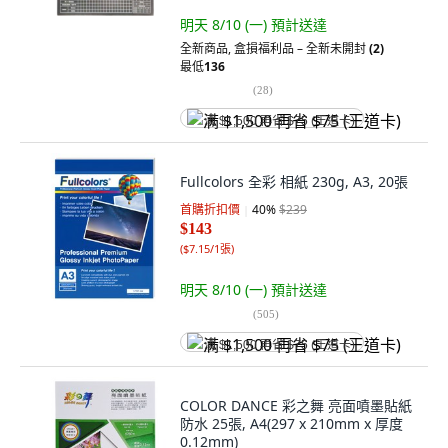
明天 8/10 (一)
預計送達
全新商品
,
盒損福利品 – 全新未開封
(2)
最低
136
(
28
)
满 $1,500 再省 $75 (王道卡)
Fullcolors 全彩 相紙 230g, A3, 20張
首購折扣價
40
%
$239
$143
(
$7.15/1張
)
明天 8/10 (一)
預計送達
(
505
)
满 $1,500 再省 $75 (王道卡)
COLOR DANCE 彩之舞 亮面噴墨貼紙
防水 25張, A4(297 x 210mm x 厚度
0.12mm)