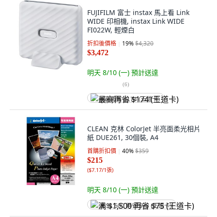
FUJIFILM 富士 instax 馬上看 Link
WIDE 印相機, instax Link WIDE
FI022W, 輕煙白
折扣後價格
19
%
$4,320
$3,472
明天 8/10 (一)
預計送達
(
6
)
最高再省 $174 (王道卡)
CLEAN 克林 ColorJet 半亮面柔光相片
紙 DUE261, 30個裝, A4
首購折扣價
40
%
$359
$215
(
$7.17/1張
)
明天 8/10 (一)
預計送達
满 $1,500 再省 $75 (王道卡)