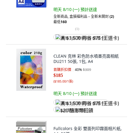
明天 8/10 (一)
預計送達
全新商品
,
盒損福利品 – 全新未開封
(2)
最低
160
(
1
)
满 $1,500 再省 $75 (王道卡)
CLEAN 克林 彩色防水噴墨亮面相紙
DU211 50張, 1包, A4
首購折扣價
40
%
$309
$185
(
$185.00/1張
)
明天 8/10 (一)
預計送達
满 $1,500 再省 $75 (王道卡)
$20 酷澎幣回饋
Fullcolors 全彩 雙面列印霧面相片紙,