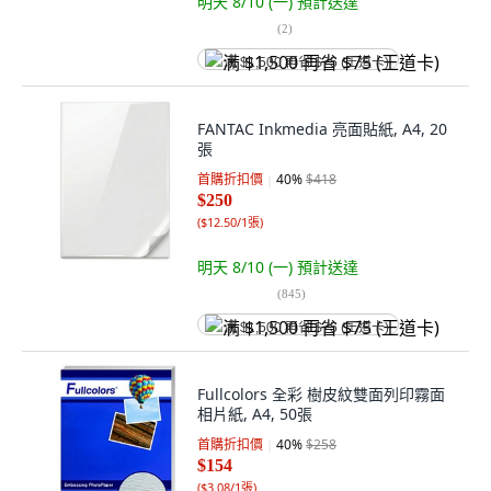
明天 8/10 (一)
預計送達
(
2
)
满 $1,500 再省 $75 (王道卡)
FANTAC Inkmedia 亮面貼紙, A4, 20
張
首購折扣價
40
%
$418
$250
(
$12.50/1張
)
明天 8/10 (一)
預計送達
(
845
)
满 $1,500 再省 $75 (王道卡)
Fullcolors 全彩 樹皮紋雙面列印霧面
相片紙, A4, 50張
首購折扣價
40
%
$258
$154
(
$3.08/1張
)