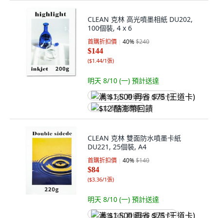
CLEAN 克林 高光噴墨相紙 DU202,
100個裝, 4 x 6
首購折扣價
40
%
$240
$144
(
$1.44/1張
)
明天 8/10 (一)
預計送達
满 $1,500 再省 $75 (王道卡)
$12 酷澎幣回饋
CLEAN 克林 雙面防水噴墨卡紙
DU221, 25個裝, A4
首購折扣價
40
%
$140
$84
(
$3.36/1張
)
明天 8/10 (一)
預計送達
满 $1,500 再省 $75 (王道卡)