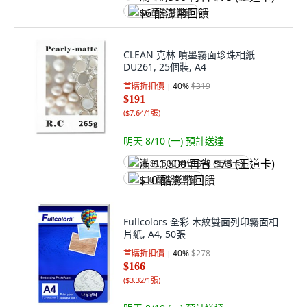
$6 酷澎幣回饋
CLEAN 克林 噴墨霧面珍珠相紙
DU261, 25個裝, A4
首購折扣價
40
%
$319
$191
(
$7.64/1張
)
明天 8/10 (一)
預計送達
满 $1,500 再省 $75 (王道卡)
$10 酷澎幣回饋
Fullcolors 全彩 木紋雙面列印霧面相
片紙, A4, 50張
首購折扣價
40
%
$278
$166
(
$3.32/1張
)