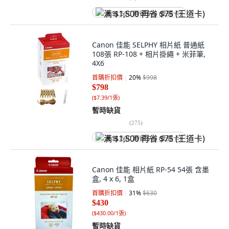
满 $1,500 再省 $75 (王道卡)
Canon 佳能 SELPHY 相片紙 普通紙
108張 RP-108 + 相片掛繩 + 米菲筆,
4X6
首購折扣價
20
%
$998
$798
(
$7.39/1張
)
暫時缺貨
(
275
)
满 $1,500 再省 $75 (王道卡)
Canon 佳能 相片紙 RP-54 54張 含墨
盒, 4 x 6, 1盒
首購折扣價
31
%
$630
$430
(
$430.00/1張
)
暫時缺貨