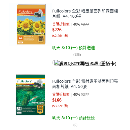
Fullcolors 全彩 噴墨單面列印霧面相
片紙, A4, 100張
首購折扣價
40
%
$377
$226
(
$2.26/1張
)
明天 8/10 (一)
預計送達
(
158
)
满 $1,500 再省 $75 (王道卡)
Fullcolors 全彩 雷射專用雙面列印亮
面相片紙, A4, 50張
首購折扣價
40
%
$277
$166
(
$3.32/1張
)
明天 8/10 (一)
預計送達
(
9
)