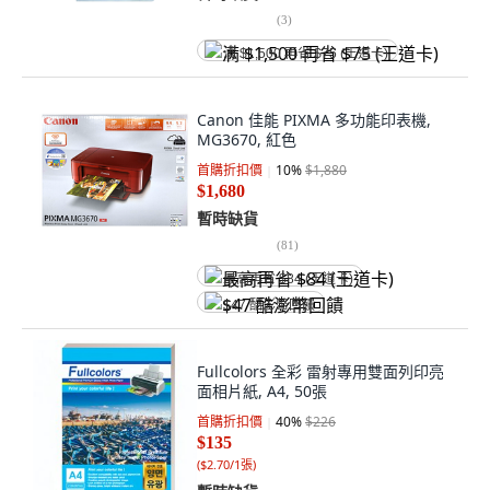
(
3
)
满 $1,500 再省 $75 (王道卡)
Canon 佳能 PIXMA 多功能印表機,
MG3670, 紅色
首購折扣價
10
%
$1,880
$1,680
暫時缺貨
(
81
)
最高再省 $84 (王道卡)
$47 酷澎幣回饋
Fullcolors 全彩 雷射專用雙面列印亮
面相片紙, A4, 50張
首購折扣價
40
%
$226
$135
(
$2.70/1張
)