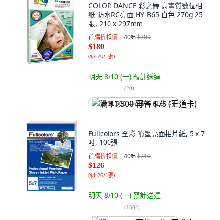
COLOR DANCE 彩之舞 高畫質數位相
紙 防水RC亮面 HY-B65 白色 270g 25
張, 210 x 297mm
首購折扣價
40
%
$300
$180
(
$7.20/1張
)
明天 8/10 (一)
預計送達
(
20
)
满 $1,500 再省 $75 (王道卡)
Fullcolors 全彩 噴墨亮面相片紙, 5 x 7
吋, 100張
首購折扣價
40
%
$210
$126
(
$1.26/1張
)
明天 8/10 (一)
預計送達
(
1502
)