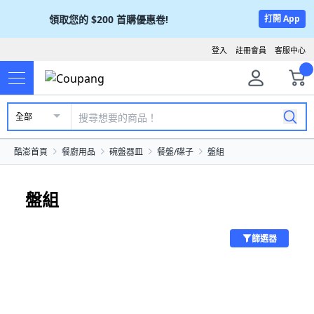
領取您的
$200
首購優惠卷!
打開 App
登入
註冊會員
客服中心
全部
酷澎首頁
餐廚用品
碗盤器皿
餐盤/碟子
盤組
盤組
篩選器