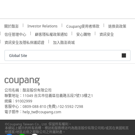
Investor Relations
關於酷澎
Coupang使用者條款
退換貨政策
信任管理中心
顧客隱私權政策通知
安心購物
資訊安全
資訊安全及隱私保護認證
加入酷澎商城
Global Site
公司名稱：酷澎股份有限公司
聯繫地址：11049 台北市信義區信義路五段7號13樓之1
統編：91002999
客服中心：0809-088-810 (免費) / 02-5592-7298
電子郵件：help_tw@coupang.com
©Coupang Taiwan Co., Ltd. 保留所有權利。
本網站上顯示的所有商標、標誌和服務標誌均為酷澎股份有限公司和/或其在美國和其
他國家/地區註冊之關聯公司之所屬財產。