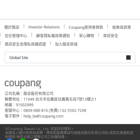
Investor Relations
關於酷澎
Coupang使用者條款
退換貨政策
信任管理中心
顧客隱私權政策通知
安心購物
資訊安全
資訊安全及隱私保護認證
加入酷澎商城
Global Site
公司名稱：酷澎股份有限公司
聯繫地址：11049 台北市信義區信義路五段7號13樓之1
統編：91002999
客服中心：0809-088-810 (免費) / 02-5592-7298
電子郵件：help_tw@coupang.com
©Coupang Taiwan Co., Ltd. 保留所有權利。
本網站上顯示的所有商標、標誌和服務標誌均為酷澎股份有限公司和/或其在美國和其
他國家/地區註冊之關聯公司之所屬財產。