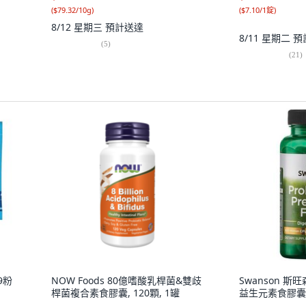
(
$79.32/10g
)
(
$7.10/1錠
)
8/12 星期三
預計送達
8/11 星期二
預
(
5
)
(
21
)
9粉
NOW Foods 80億嗜酸乳桿菌&雙歧
Swanson 
桿菌複合素食膠囊, 120顆, 1罐
益生元素食膠囊, 