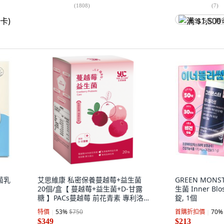
(
1808
)
(
7
)
满 $1,500 再
生菌乳
艾思維康 私密保養蔓越莓+益生菌
GREEN MON
20個/盒【 蔓越莓+益生菌+D-甘露
生菌 Inner Blo
糖 】PACs蔓越莓 前花青素 專利洛
錠, 1個
神花萼 彈力蛋白 玻尿酸 粉包好攜
特價
53
%
$750
首購折扣價
70
%
帶, 2.2g, 20個
$349
$213