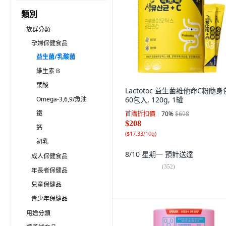
類別
族群分類
孕婦保健食品
益生菌/乳酸菌
維生素 B
葉酸
Lactotoc 益生菌維他命C粉隨身
Omega-3,6,9/魚油
60包入, 120g, 1罐
鐵
首購折扣價
70
%
$698
$208
鈣
(
$17.33/10g
)
初乳
8/10 星期一
預計送達
成人保健食品
(
352
)
年長者保健品
兒童保健品
青少年保健品
用途分類