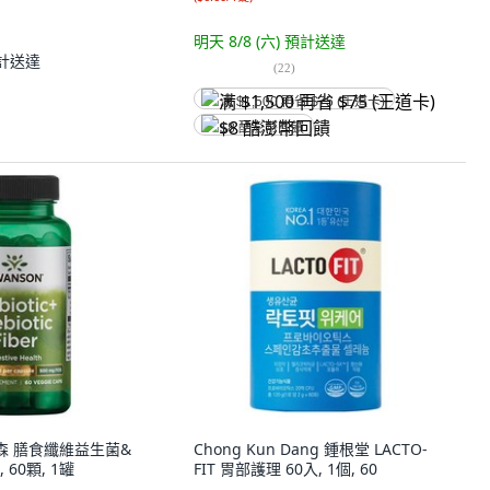
明天 8/8 (六)
預計送達
計送達
(
22
)
满 $1,500 再省 $75 (王道卡)
$8 酷澎幣回饋
斯旺森 膳食纖維益生菌&
Chong Kun Dang 鍾根堂 LACTO-
60顆, 1罐
FIT 胃部護理 60入, 1個, 60