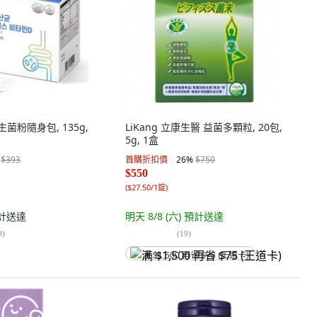
菌粉隨身包, 135g,
LiKang 立康生醫 益菌多顆粒, 20包,
5g, 1盒
$393
首購折扣價
26
%
$750
$550
(
$27.50/1錠
)
計送達
明天 8/8 (六)
預計送達
9
)
(
19
)
满 $1,500 再省 $75 (王道卡)