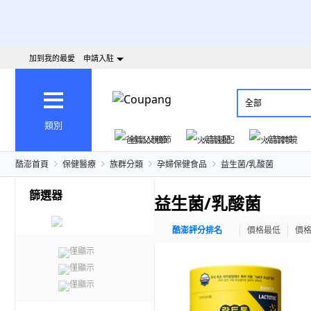
加到我的最愛
申請入駐
全部
類別
爸氣父親節
火箭速配
火箭跨境
酷澎首頁
保健醫療
族群分類
孕婦保健食品
益生菌/乳酸菌
篩選器
益生菌/乳酸菌
酷澎評分排名
價格最低
價
僅顯示
僅顯示
僅顯示