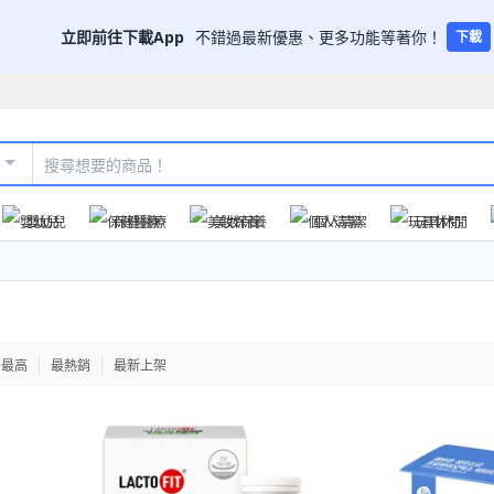
立即前往下載App
不錯過最新優惠、更多功能等著你！
下載
嬰幼兒
保健醫療
美妝保養
個人清潔
玩具休閒
格最高
最熱銷
最新上架