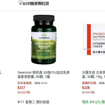
$13 酷澎幣回饋
,
Swanson 斯旺森 30億CFU加氏乳桿
大醫生技 日本
菌素食膠囊, 60顆, 1罐
菌, 30顆, 18g,
折扣後價格
56
%
$500
首購折扣價
40
%
$217
$228
(
$3.62/1錠
)
(
$7.60/1錠
)
8/11 星期二
預計送達
明天 8/8 (六)
預