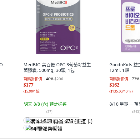
O-
MedBIO 美百優 OPC-3葡萄籽益生
GoodnKids
菌膠囊, 500mg, 30顆, 1包
12ml, 1罐
首購折扣價
40
%
$296
首購折扣價
73
%
$177
$162
(
$5.90/1錠
)
(
$135.00/10ml
)
明天 8/8 (六)
預計送達
8/10 星期一
預
(
27
)
(
843
满 $1,500 再省 $75 (王道卡)
$4 酷澎幣回饋