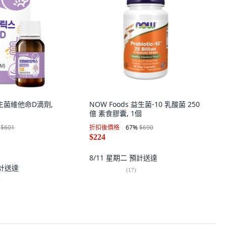
 益生菌維他命D滴劑,
NOW Foods 益生菌-10 乳酸菌 250
億 素食膠囊, 1個
$601
折扣後價格
67
%
$690
$224
8/11 星期二
預計送達
計送達
(
17
)
)