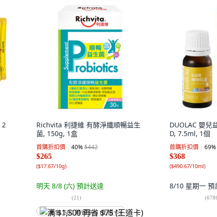
 2
Richvita 利捷維 有酵淨纖順暢益生
DUOLAC 嬰
菌, 150g, 1盒
D, 7.5ml, 1個
首購折扣價
40
%
$442
首購折扣價
69
%
$265
$368
(
$17.67/10g
)
(
$490.67/10ml
)
明天 8/8 (六)
預計送達
8/10 星期一
預
(
21
)
(
678
满 $1,500 再省 $75 (王道卡)