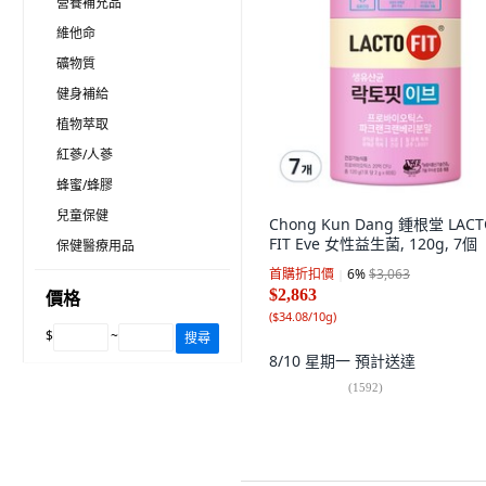
營養補充品
維他命
礦物質
健身補給
植物萃取
紅蔘/人蔘
蜂蜜/蜂膠
兒童保健
Chong Kun Dang 鍾根堂 LACT
FIT Eve 女性益生菌, 120g, 7個
保健醫療用品
首購折扣價
6
%
$3,063
$2,863
價格
(
$34.08/10g
)
$
~
搜尋
8/10 星期一
預計送達
(
1592
)