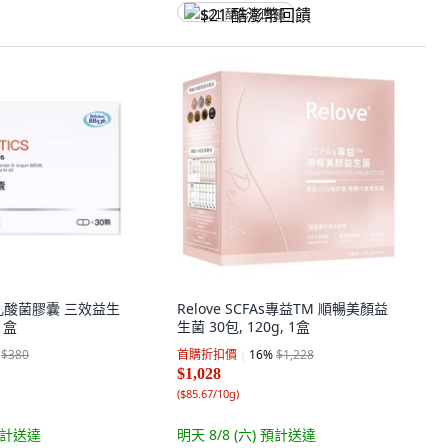
$21 酷澎幣回饋
乳酸菌膠囊 三效益生
Relove SCFAs專益TM 順暢美顏益
 1盒
生菌 30包, 120g, 1盒
$380
首購折扣價
16
%
$1,228
$1,028
(
$85.67/10g
)
計送達
明天 8/8 (六)
預計送達