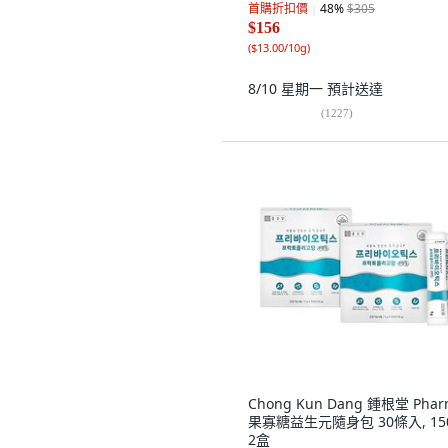
首購折扣價
48
%
$305
$156
(
$13.00/10g
)
8/10 星期一
預計送達
(
1227
)
Chong Kun Dang 鍾根堂 Pha
果寡糖益生元隨身包 30條入, 150
2盒