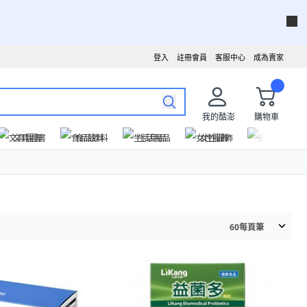
登入
註冊會員
客服中心
成為賣家
我的酷澎
購物車
文具圖書
食品飲料
生活用品
女性服飾
運動戶外
60
每頁筆