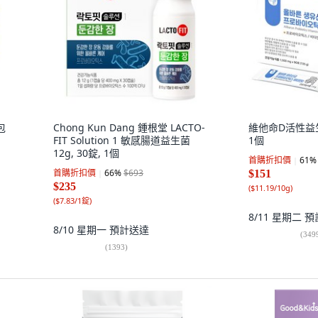
包
Chong Kun Dang 鍾根堂 LACTO-
維他命D活性益生
FIT Solution 1 敏感腸道益生菌
1個
12g, 30錠, 1個
首購折扣價
61
%
首購折扣價
66
%
$693
$151
$235
(
$11.19/10g
)
(
$7.83/1錠
)
8/11 星期二
預
8/10 星期一
預計送達
(
349
(
1393
)