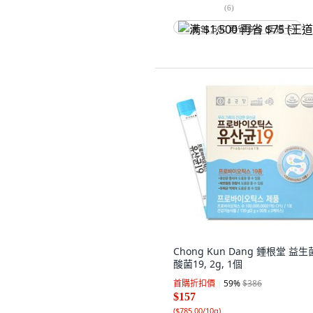
(
6
)
满 $1,500 再省 $75 (王道卡)
Chong Kun Dang 鍾根堂 益
酸菌19, 2g, 1個
首購折扣價
59
%
$386
$157
(
$785.00/10g
)