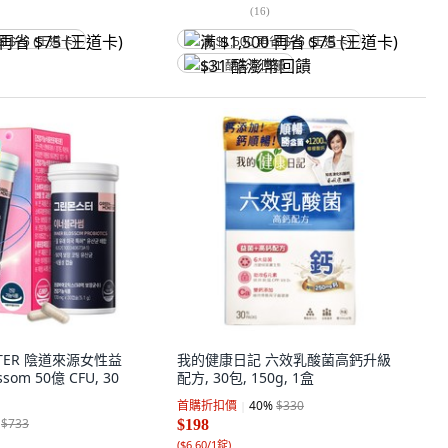
(
16
)
省 $75 (王道卡)
满 $1,500 再省 $75 (王道卡)
$31 酷澎幣回饋
STER 陰道來源女性益
我的健康日記 六效乳酸菌高鈣升級
ssom 50億 CFU, 30
配方, 30包, 150g, 1盒
首購折扣價
40
%
$330
$733
$198
(
$6.60/1錠
)