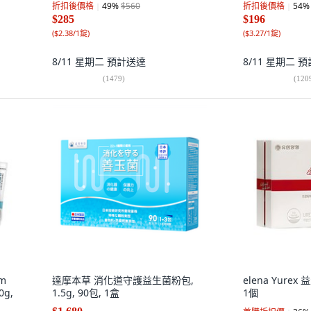
折扣後價格
49
%
$560
折扣後價格
54
%
$285
$196
(
$2.38/1錠
)
(
$3.27/1錠
)
8/11 星期二
預計送達
8/11 星期二
預
(
1479
)
(
120
rm
達摩本草 消化道守護益生菌粉包,
elena Yurex
g,
1.5g, 90包, 1盒
1個