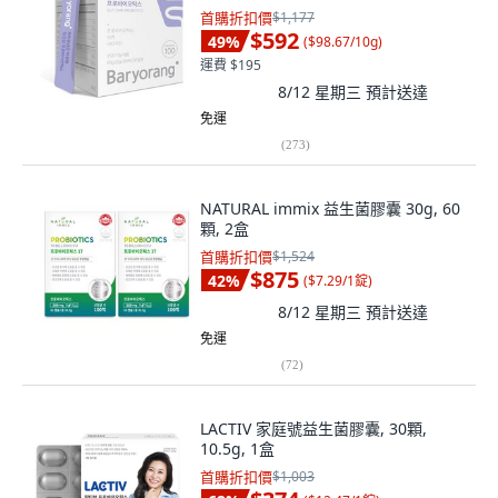
首購折扣價
$1,177
$592
49
%
(
$98.67/10g
)
運費 $195
8/12 星期三
預計送達
免運
(
273
)
NATURAL immix 益生菌膠囊 30g, 60
顆, 2盒
首購折扣價
$1,524
$875
42
%
(
$7.29/1錠
)
8/12 星期三
預計送達
免運
(
72
)
LACTIV 家庭號益生菌膠囊, 30顆,
10.5g, 1盒
首購折扣價
$1,003