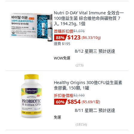
Nutri D-DAY Vital Immune 全效合一
100億益生菌 綜合維他命與礦物質 7
入, 194.25g, 1個
首購折扣價
$1,076
$123
88
%
(
$6.33/10g
)
運費 $195
8/12 星期三
預計送達
WOW免運
(
273
)
Healthy Origins 300億CFU益生菌素
食膠囊, 150顆, 1罐
折扣後價格
$2,160
$854
60
%
(
$5.69/1錠
)
8/11 星期二
預計送達
免運
(
18154
)