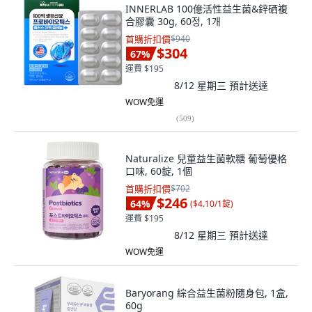
INNERLAB 100億活性益生菌&鋅硒複
合膠囊 30g, 60정, 1개
首購折扣價
$940
$304
67
%
運費 $195
8/12 星期三
預計送達
WOW免運
(
509
)
Naturalize 兒童益生菌軟糖 葡萄優格
口味, 60錠, 1個
首購折扣價
$702
$246
64
%
(
$4.10/1錠
)
運費 $195
8/12 星期三
預計送達
WOW免運
Baryorang 綜合益生菌粉隨身包, 1盒,
60g