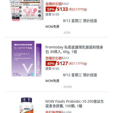
首購折扣價
$322
$133
58
%
(
$22.17/10g
)
運費 $195
8/12 星期三
預計送達
WOW免運
(
629
)
Fromtoday 私密處護理乳酸菌粉隨身
包 30條入, 60g, 1個
首購折扣價
$213
$127
40
%
(
$21.17/10g
)
運費 $195
8/12 星期三
預計送達
WOW免運
(
8268
)
NOW Foods Probiotic-10 250億益生
菌素食膠囊, 100顆, 1罐
折扣後價格
$1,150