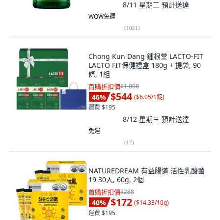
8/11 星期二
預計送達
WOW免運
(
1021
)
Chong Kun Dang 鍾根堂 LACTO-FIT
LACTO FIT保健禮盒 180g + 提袋, 90
條, 1組
首購折扣價
$1,008
$544
46
%
(
$6.05/1錠
)
運費 $195
8/12 星期三
預計送達
免運
(
12
)
NATUREDREAM 有益腸道 活性乳酸菌
19 30入, 60g, 2個
首購折扣價
$288
$172
40
%
(
$14.33/10g
)
運費 $195