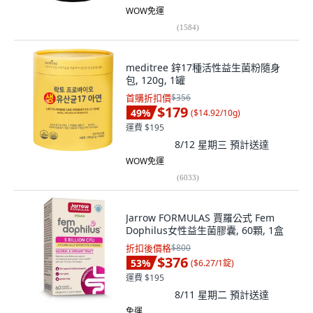
WOW免運
(
1584
)
meditree 鋅17種活性益生菌粉隨身
包, 120g, 1罐
首購折扣價
$356
$179
49
%
(
$14.92/10g
)
運費 $195
8/12 星期三
預計送達
WOW免運
(
6033
)
Jarrow FORMULAS 賈羅公式 Fem
Dophilus女性益生菌膠囊, 60顆, 1盒
折扣後價格
$800
$376
53
%
(
$6.27/1錠
)
運費 $195
8/11 星期二
預計送達
免運