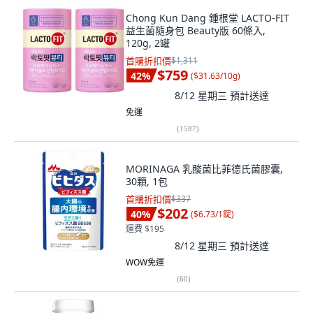
Chong Kun Dang 鍾根堂 LACTO-FIT
益生菌隨身包 Beauty版 60條入,
120g, 2罐
首購折扣價
$1,311
$759
42
%
(
$31.63/10g
)
8/12 星期三
預計送達
免運
(
1587
)
MORINAGA 乳酸菌比菲德氏菌膠囊,
30顆, 1包
首購折扣價
$337
$202
40
%
(
$6.73/1錠
)
運費 $195
8/12 星期三
預計送達
WOW免運
(
60
)