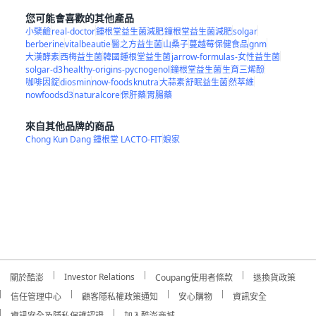
您可能會喜歡的其他產品
小檗鹼
real-doctor
鍾根堂益生菌減肥
鐘根堂益生菌減肥
solgar
berberine
vitalbeautie
醫之方益生菌
山桑子
蔓越莓保健食品
gnm
大漢酵素
西梅益生菌
韓國鍾根堂益生菌
jarrow-formulas-女性益生菌
solgar-d3
healthy-origins-pycnogenol
鐘根堂益生菌
生育三烯酚
咖啡因錠
diosmin
now-foods
knutra
大蒜素
舒眠益生菌
然萃維
nowfoodsd3
naturalcore
保肝藥
胃腸藥
來自其他品牌的商品
Chong Kun Dang 鍾根堂 LACTO-FIT
娘家
Investor Relations
關於酷澎
Coupang使用者條款
退換貨政策
信任管理中心
顧客隱私權政策通知
安心購物
資訊安全
資訊安全及隱私保護認證
加入酷澎商城