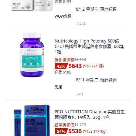
運費 $195
8/12 星期三
預計送達
WOW免運
(
1262
)
Nutricology High Potency 500億
CFUs廣譜益生菌延釋素食膠囊, 60顆,
1罐
折扣後價格
$1,118
$643
42
%
(
$10.72/1錠
)
運費 $195
8/11 星期二
預計送達
免運
(
48
)
PRO NUTRITION Dualplan美體益生
菌粉隨身包 14條入, 35g, 1盒
首購折扣價
$1,175
$536
54
%
(
$153.14/10g
)