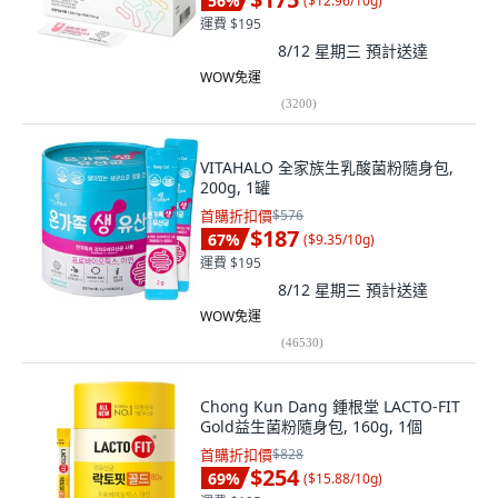
56
%
(
$12.96/10g
)
運費 $195
8/12 星期三
預計送達
WOW免運
(
3200
)
VITAHALO 全家族生乳酸菌粉隨身包,
200g, 1罐
首購折扣價
$576
$187
67
%
(
$9.35/10g
)
運費 $195
8/12 星期三
預計送達
WOW免運
(
46530
)
Chong Kun Dang 鍾根堂 LACTO-FIT
Gold益生菌粉隨身包, 160g, 1個
首購折扣價
$828
$254
69
%
(
$15.88/10g
)