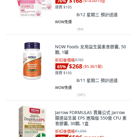
$168
76
%
(
$14.00/10g
)
運費 $195
8/12 星期三
預計送達
WOW免運
(
84
)
NOW Foods 女用益生菌素食膠囊, 50
顆, 1罐
折扣後價格
$780
$268
65
%
(
$5.36/1錠
)
運費 $195
8/11 星期二
預計送達
WOW免運
(
597
)
Jarrow FORMULAS 賈羅公式 Jarrow
腸道益生菌 EPS 進階版 550億 CFU 素
食膠囊, 30顆, 1盒
折扣後價格
$1,056