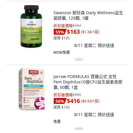
Swanson 斯旺森 Daily Wellness益生
菌膠囊, 120顆, 1罐
折扣後價格
$364
$163
55
%
(
$1.36/1錠
)
運費 $195
8/11 星期二
預計送達
WOW免運
(
362
)
Jarrow FORMULAS 賈羅公式 女性
Fem Dophilus10億CFU益生菌素食膠
囊, 60顆, 1盒
折扣後價格
$960
$416
56
%
(
$6.93/1錠
)
運費 $195
8/11 星期二
預計送達
免運
(
465
)