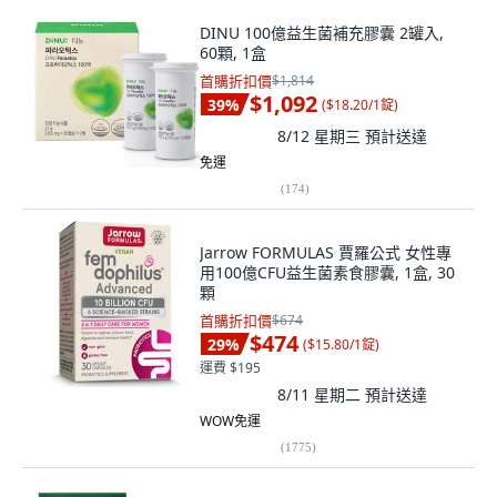
DINU 100億益生菌補充膠囊 2罐入,
60顆, 1盒
首購折扣價
$1,814
$1,092
39
%
(
$18.20/1錠
)
8/12 星期三
預計送達
免運
(
174
)
Jarrow FORMULAS 賈羅公式 女性專
用100億CFU益生菌素食膠囊, 1盒, 30
顆
首購折扣價
$674
$474
29
%
(
$15.80/1錠
)
運費 $195
8/11 星期二
預計送達
WOW免運
(
1775
)