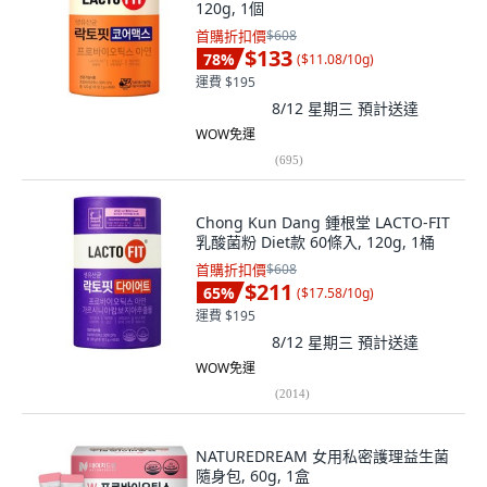
120g, 1個
首購折扣價
$608
$133
78
%
(
$11.08/10g
)
運費 $195
8/12 星期三
預計送達
WOW免運
(
695
)
Chong Kun Dang 鍾根堂 LACTO-FIT
乳酸菌粉 Diet款 60條入, 120g, 1桶
首購折扣價
$608
$211
65
%
(
$17.58/10g
)
運費 $195
8/12 星期三
預計送達
WOW免運
(
2014
)
NATUREDREAM 女用私密護理益生菌
隨身包, 60g, 1盒