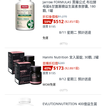
Jarrow FORMULAS 賈羅公式 布拉酵
母菌&甘露寡糖益生菌素食膠囊, 180
顆, 1罐
折扣後價格
$1,270
$512
59
%
(
$2.85/1錠
)
運費 $195
8/11 星期二
預計送達
免運
(
6771
)
Hanmi Nutrition 宮入菌錠, 30顆, 2罐
首購折扣價
$289
$173
40
%
(
$2.88/1錠
)
運費 $195
8/12 星期三
預計送達
WOW免運
(
1277
)
EVLUTIONNUTRITION 400億益生菌