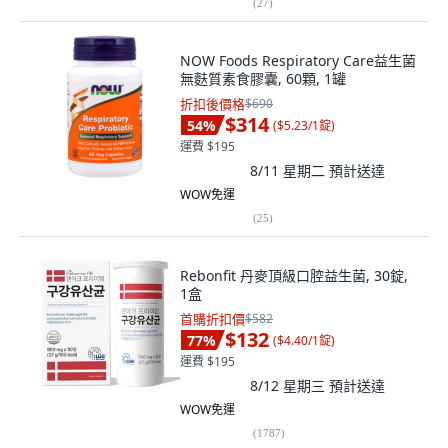
(
27
)
NOW Foods Respiratory Care益生菌
無麩質素食膠囊, 60顆, 1罐
折扣後價格
$690
$314
54
%
(
$5.23/1錠
)
運費 $195
8/11 星期二
預計送達
WOW免運
(
25
)
Rebonfit 丹麥頂級口腔益生菌, 30錠,
1盒
首購折扣價
$582
$132
77
%
(
$4.40/1錠
)
運費 $195
8/12 星期三
預計送達
WOW免運
(
1787
)