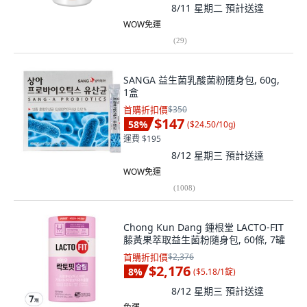
8/11 星期二
預計送達
WOW免運
(
29
)
SANGA 益生菌乳酸菌粉隨身包, 60g,
1盒
首購折扣價
$350
$147
58
%
(
$24.50/10g
)
運費 $195
8/12 星期三
預計送達
WOW免運
(
1008
)
Chong Kun Dang 鍾根堂 LACTO-FIT
藤黃果萃取益生菌粉隨身包, 60條, 7罐
首購折扣價
$2,376
$2,176
8
%
(
$5.18/1錠
)
8/12 星期三
預計送達