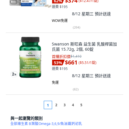
$374
62
%
(
$12.47/1錠
)
運費 $195
8/12 星期三
預計送達
WOW免運
(
204
)
Swanson 斯旺森 益生菌 乳酸桿菌加
氏菌 15.72g, 2個, 60錠
首購折扣價
$1,410
$661
53
%
(
$5.51/1錠
)
運費 $195
8/12 星期三
預計送達
免運
(
62
)
2
3
4
5
1
與一起瀏覽的類別
全部
維生素 B
葉酸
Omega-3,6,9/魚油
鐵
鈣
初乳