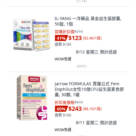
(
1714
)
IL-YANG 一洋藥品 黃金益生菌膠囊,
50錠, 1個
首購折扣價
$210
$123
41
%
(
$2.46/1錠
)
運費 $195
8/12 星期三
預計送達
WOW免運
(
6247
)
Jarrow FORMULAS 賈羅公式 Fem
Dophilus女性10億CFU益生菌素食膠
囊, 30顆, 1罐
折扣後價格
$610
$243
60
%
(
$8.10/1錠
)
運費 $195
8/11 星期二
預計送達
WOW免運