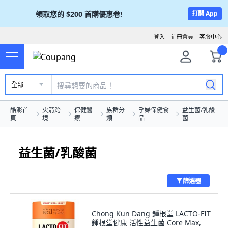
領取您的
$200
首購優惠卷!
打開 App
登入
註冊會員
客服中心
全部
酷澎首
火箭跨
保健醫
族群分
孕婦保健食
益生菌/乳酸
頁
境
療
類
品
菌
益生菌/乳酸菌
篩選器
Chong Kun Dang 鍾根堂 LACTO-FIT
鍾根堂健康 活性益生菌 Core Max,