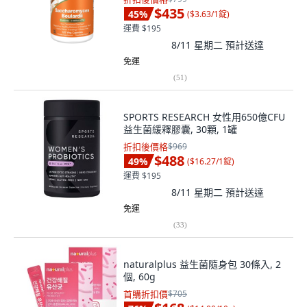
$435
45
%
(
$3.63/1錠
)
運費 $195
8/11 星期二
預計送達
免運
(
51
)
SPORTS RESEARCH 女性用650億CFU
益生菌緩釋膠囊, 30顆, 1罐
折扣後價格
$969
$488
49
%
(
$16.27/1錠
)
運費 $195
8/11 星期二
預計送達
免運
(
33
)
naturalplus 益生菌隨身包 30條入, 2
個, 60g
首購折扣價
$705