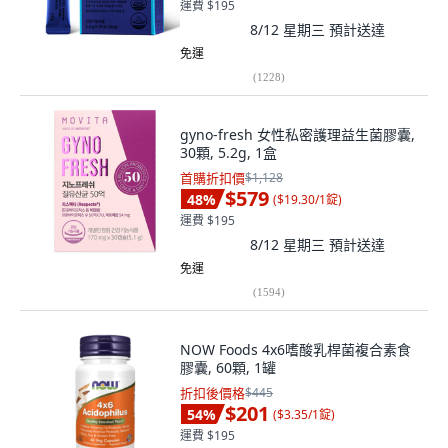
運費 $195
8/12 星期三
預計送達
免運
(
1228
)
gyno-fresh 女性私密護理益生菌膠囊,
30顆, 5.2g, 1盒
首購折扣價
$1,128
$579
48
%
(
$19.30/1錠
)
運費 $195
8/12 星期三
預計送達
免運
(
1594
)
NOW Foods 4x6嗜酸乳桿菌複合素食
膠囊, 60顆, 1罐
折扣後價格
$445
$201
54
%
(
$3.35/1錠
)
運費 $195