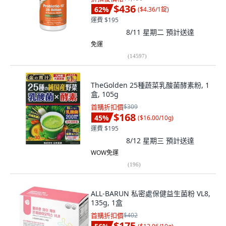
$436
62
%
(
$4.36/1錠
)
運費 $195
8/11 星期二
預計送達
免運
(
14597
)
TheGolden 25種蔬菜乳酸菌酵素粉, 1
盒, 105g
首購折扣價
$309
$168
45
%
(
$16.00/10g
)
運費 $195
8/12 星期三
預計送達
WOW免運
(
196
)
ALL-BARUN 私密處保健益生菌粉 VL8,
135g, 1盒
首購折扣價
$402
$175