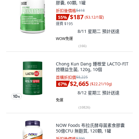
膠囊, 60顆, 1罐
折扣後價格
$418
$187
55
%
(
$3.12/1錠
)
運費 $195
8/11 星期二
預計送達
WOW免運
(
166
)
Chong Kun Dang 鍾根堂 LACTO-FIT
控糖益生菌, 120g, 10個
首購折扣價
$8,225
$2,665
67
%
(
$22.21/10g
)
8/12 星期三
預計送達
免運
(
10826
)
NOW Foods 布拉氏酵母菌素食膠囊
50億CFU 無麩質, 120顆, 1罐
折扣後價格
$799