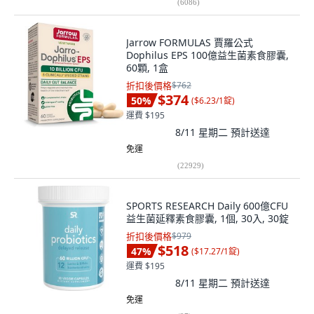
(
6086
)
Jarrow FORMULAS 賈羅公式
Dophilus EPS 100億益生菌素食膠囊,
60顆, 1盒
折扣後價格
$762
$374
50
%
(
$6.23/1錠
)
運費 $195
8/11 星期二
預計送達
免運
(
22929
)
SPORTS RESEARCH Daily 600億CFU
益生菌延釋素食膠囊, 1個, 30入, 30錠
折扣後價格
$979
$518
47
%
(
$17.27/1錠
)
運費 $195
8/11 星期二
預計送達
免運