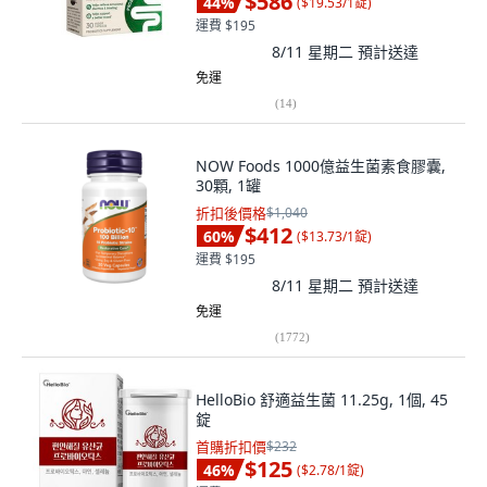
$586
44
%
(
$19.53/1錠
)
運費 $195
8/11 星期二
預計送達
免運
(
14
)
NOW Foods 1000億益生菌素食膠囊,
30顆, 1罐
折扣後價格
$1,040
$412
60
%
(
$13.73/1錠
)
運費 $195
8/11 星期二
預計送達
免運
(
1772
)
HelloBio 舒適益生菌 11.25g, 1個, 45
錠
首購折扣價
$232
$125
46
%
(
$2.78/1錠
)