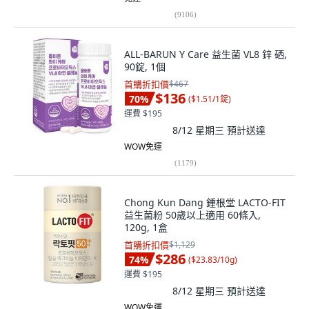
(
9106
)
ALL-BARUN Y Care 益生菌 VL8 鋅 硒,
90錠, 1個
首購折扣價
$467
$136
70
%
(
$1.51/1錠
)
運費 $195
8/12 星期三
預計送達
WOW免運
(
1179
)
Chong Kun Dang 鍾根堂 LACTO-FIT
益生菌粉 50歲以上適用 60條入,
120g, 1盒
首購折扣價
$1,129
$286
74
%
(
$23.83/10g
)
運費 $195
8/12 星期三
預計送達
WOW免運