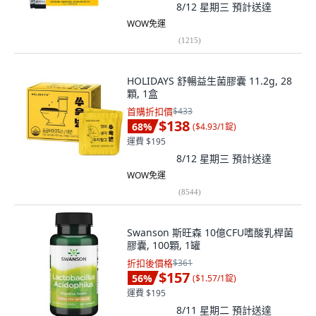
8/12 星期三
預計送達
WOW免運
(
1215
)
HOLIDAYS 舒暢益生菌膠囊 11.2g, 28
顆, 1盒
首購折扣價
$433
$138
68
%
(
$4.93/1錠
)
運費 $195
8/12 星期三
預計送達
WOW免運
(
8544
)
Swanson 斯旺森 10億CFU嗜酸乳桿菌
膠囊, 100顆, 1罐
折扣後價格
$361
$157
56
%
(
$1.57/1錠
)
運費 $195
8/11 星期二
預計送達