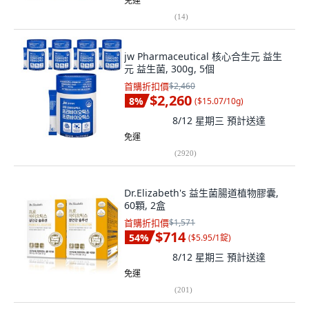
免運
(
14
)
jw Pharmaceutical 核心合生元 益生
元 益生菌, 300g, 5個
首購折扣價
$2,460
$2,260
8
%
(
$15.07/10g
)
8/12 星期三
預計送達
免運
(
2920
)
Dr.Elizabeth's 益生菌腸道植物膠囊,
60顆, 2盒
首購折扣價
$1,571
$714
54
%
(
$5.95/1錠
)
8/12 星期三
預計送達
免運
(
201
)