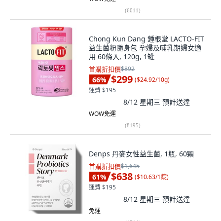
(
6011
)
Chong Kun Dang 鍾根堂 LACTO-FIT
益生菌粉隨身包 孕婦及哺乳期婦女適
用 60條入, 120g, 1罐
首購折扣價
$892
$299
66
%
(
$24.92/10g
)
運費 $195
8/12 星期三
預計送達
WOW免運
(
8195
)
Denps 丹麥女性益生菌, 1瓶, 60顆
首購折扣價
$1,645
$638
61
%
(
$10.63/1錠
)
運費 $195
8/12 星期三
預計送達
免運