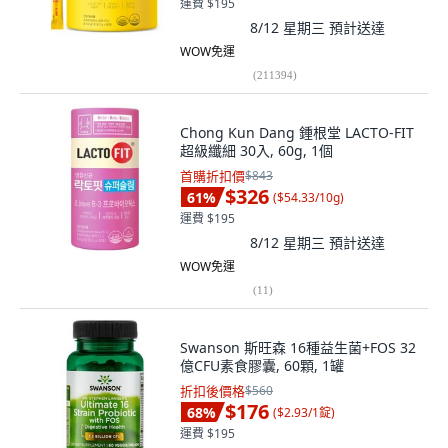
運費 $195
8/12 星期三
預計送達
WOW免運
(
211394
)
Chong Kun Dang 鍾根堂 LACTO-FIT
超級纖細 30入, 60g, 1個
首購折扣價
$843
$326
61
%
(
$54.33/10g
)
運費 $195
8/12 星期三
預計送達
WOW免運
(
11
)
Swanson 斯旺森 16種益生菌+FOS 32
億CFU素食膠囊, 60顆, 1罐
折扣後價格
$560
$176
68
%
(
$2.93/1錠
)
運費 $195