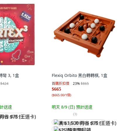
轉彎 3, 1盒
Flexiq Orbito 黑白轉轉棋, 1盒
$424
首購折扣價
23
%
$865
$665
(
$665.00/1個
)
計送達
明天 8/9 (日)
預計送達
(
3
)
省 $75 (王道卡)
满 $1,500 再省 $75 (王道卡)
$25 酷澎幣回饋