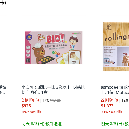
國爭鋒
小康軒 出價比一比 3歲以上, 甜點烘
asmodee 滾
色,
焙店 多色, 1盒
上, 1個, Multic
首購折扣價
17
%
$1,125
首購折扣價
12
%
$925
$1,373
(
$925.00/1個
)
(
$1373.00/1個
)
明天 8/9 (日)
預計送達
明天 8/9 (日)
預