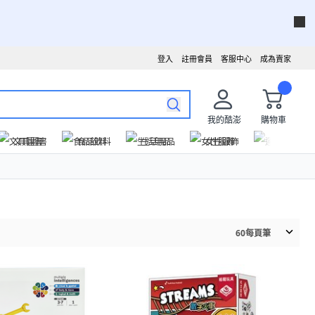
登入
註冊會員
客服中心
成為賣家
我的酷澎
購物車
文具圖書
食品飲料
生活用品
女性服飾
運動戶外
60
每頁筆