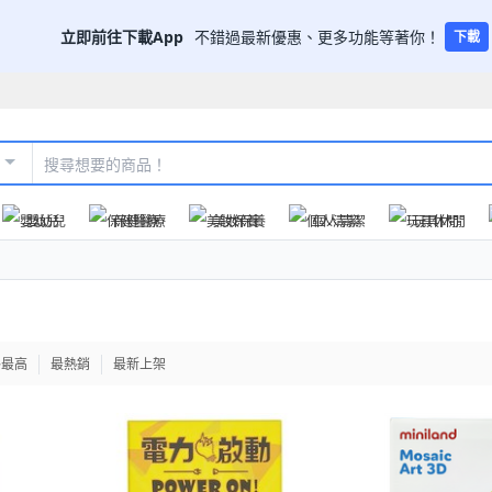
立即前往下載App
不錯過最新優惠、更多功能等著你！
下載
嬰幼兒
保健醫療
美妝保養
個人清潔
玩具休閒
格最高
最熱銷
最新上架