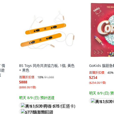
Y 情
BS Toys 同舟共濟協力板, 1個, 黃色
GoKids 腦筋急
桌遊
+ 黑色
首購折扣價
40
%
盒
首購折扣價
18
%
$1,088
$254
$888
(
$254.00/1個
)
(
$888.00/1個
)
明天 8/9 (日)
預
明天 8/9 (日)
預計送達
满 $1,500 再
满 $1,500 再省 $75 (王道卡)
$77 酷澎幣回饋