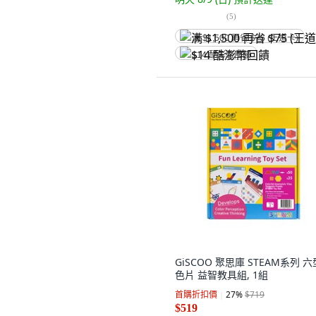
(
5
)
满 $1,500 再省 $75 (王道卡)
$14 酷澎幣回饋
GiSCOO 聚思庫 STEAM系列 
色片 益智教具組, 1組
首購折扣價
27
%
$719
$519