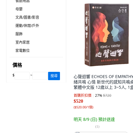
餐廚用品
母嬰
文具/圖書/影音
運動/休閒/戶外
服飾
室內家居
家電數位
價格
$
~
搜尋
心聲迴響 ECHOES OF EMPATH
緒共鳴 心情 新世代的感知共鳴
繁體中文版 12歲以上 3~5人, 1
首購折扣價
27
%
$720
$520
(
$520.00/1個
)
明天 8/9 (日)
預計送達
(
1
)