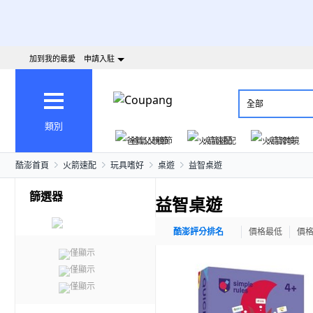
加到我的最愛
申請入駐
全部
類別
爸氣父親節
火箭速配
火箭跨境
酷澎首頁
火箭速配
玩具嗜好
桌遊
益智桌遊
篩選器
益智桌遊
酷澎評分排名
價格最低
價
僅顯示
僅顯示
僅顯示