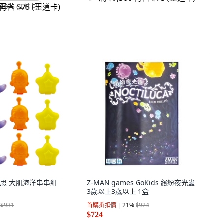
省 $75 (王道卡)
奇智奇思 大肌海洋串串組
Z-MAN games GoKids 繽紛夜光蟲
3歲以上3歲以上 1盒
$931
首購折扣價
21
%
$924
$724