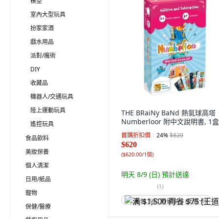
模型
室內大型玩具
扮家家酒
戲水用品
派對/魔術
DIY
收藏品
機器人/交通玩具
陸上運動玩具
THE BRaiNy BaNd 熱氣球高塔
Numberloor 附中文說明書, 1盒
遙控玩具
首購折扣價
24
%
$820
食品飲料
$620
美妝保養
(
$620.00/1個
)
個人清潔
明天 8/9 (日)
預計送達
日用/紙品
(
1
)
寵物
满 $1,500 再省 $75 (王道卡)
保健/醫療