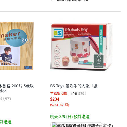
球木創客 200片 5歲以
BS Toys 愛吹牛的大象, 1盒
olor
首購折扣價
40
%
$391
$1,573
$234
(
$234.00/1個
)
明天 8/9 (日)
預計送達
計送達
满 $1,500 再省 $75 (王道卡)