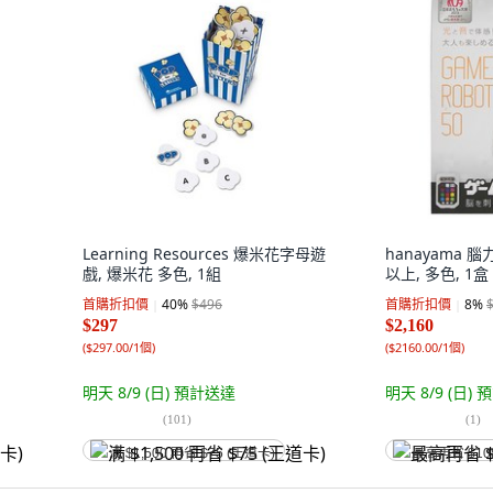
Learning Resources 爆米花字母遊
hanayama 
戲, 爆米花 多色, 1組
以上, 多色, 1盒
首購折扣價
40
%
$496
首購折扣價
8
%
$297
$2,160
(
$297.00/1個
)
(
$2160.00/1個
)
明天 8/9 (日)
預計送達
明天 8/9 (日)
預
(
101
)
(
1
)
满 $1,500 再省 $75 (王道卡)
最高再省 $10