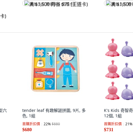
满 $1,500 再省 $75 (王道卡)
满 $1,500 再
六型六
tender leaf 有趣解謎拼圖, 9片, 多
K's Kids 
色, 1組
12個, 1組
首購折扣價
22
%
$880
首購折扣價
21
%
$680
$731