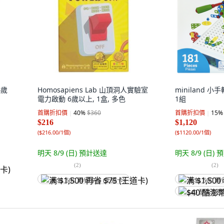
4歲
Homosapiens Lab 山頂洞人實驗室
miniland 
電力啟動 6歲以上, 1盒, 多色
1組
首購折扣價
40
%
$360
首購折扣價
15
%
$216
$1,120
(
$216.00/1個
)
(
$1120.00/1個
)
明天 8/9 (日)
預計送達
明天 8/9 (日)
預
(
2
)
(
2
)
满 $1,500 再省 $75 (王道卡)
满 $1,500 再
$40 酷澎幣