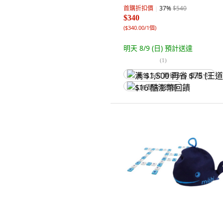
首購折扣價
37
%
$540
$340
(
$340.00/1個
)
明天 8/9 (日)
預計送達
(
1
)
满 $1,500 再省 $75 (王道卡)
$16 酷澎幣回饋