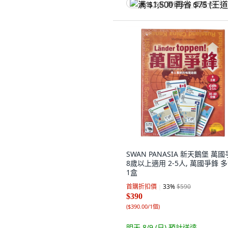
满 $1,500 再省 $75 (王道卡)
SWAN PANASIA 新天鵝堡 萬
8歲以上適用 2-5人, 萬國爭鋒 多
1盒
首購折扣價
33
%
$590
$390
(
$390.00/1個
)
明天 8/9 (日)
預計送達