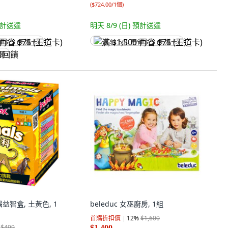
(
$724.00/1個
)
計送達
明天 8/9 (日)
預計送達
省 $75 (王道卡)
满 $1,500 再省 $75 (王道卡)
回饋
腦益智盒, 土黃色, 1
beleduc 女巫廚房, 1組
首購折扣價
12
%
$1,600
$499
$1,400