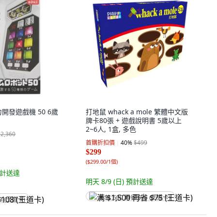
腦力開發遊戲機 50 6歲
打地鼠 whack a mole 繁體中文版
牌卡80張 + 遊戲說明書 5歲以上
2~6人, 1盒, 多色
$2,360
首購折扣價
40
%
$499
$299
(
$299.00/1個
)
計送達
明天 8/9 (日)
預計送達
满 $1,500 再省 $75 (王道卡)
8 (王道卡)