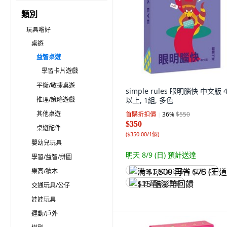
類別
玩具嗜好
桌遊
益智桌遊
學習卡片遊戲
平衡/敏捷桌遊
simple rules 眼明腦快 中文版 
推理/策略遊戲
以上, 1組, 多色
其他桌遊
首購折扣價
36
%
$550
$350
桌遊配件
(
$350.00/1個
)
嬰幼兒玩具
明天 8/9 (日)
預計送達
學習/益智/拼圖
樂高/積木
满 $1,500 再省 $75 (王道卡)
$15 酷澎幣回饋
交通玩具/公仔
娃娃玩具
運動/戶外