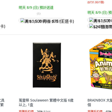
(
$731.00/1個
)
明天 8/9 (日)
預計送達
明天 8/9 (日)
預
(
1
)
满 $1,500 再
满 $1,500 再省 $75 (王道卡)
$24 酷澎幣
文具
蒐靈祭 Soulaween 繁體中文版 6歲
BRAINBOX 大
 繁
以上, 1盒
個
首購折扣價
26
%
$744
首購折扣價
40
%