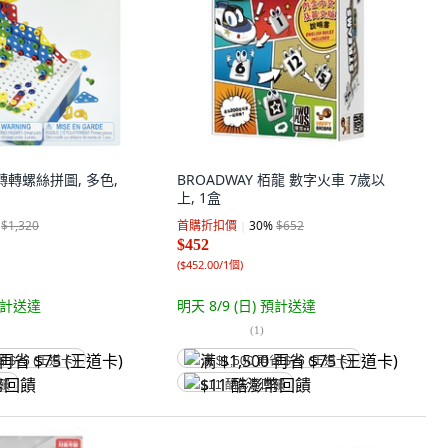
小手轉轉螺絲拼圖, 多色,
BROADWAY 栢龍 數字火車 7歲以
上, 1盒
$1,320
首購折扣價
30
%
$652
$452
(
$452.00/1個
)
計送達
明天 8/9 (日)
預計送達
(
1
)
省 $75 (王道卡)
满 $1,500 再省 $75 (王道卡)
回饋
$11 酷澎幣回饋