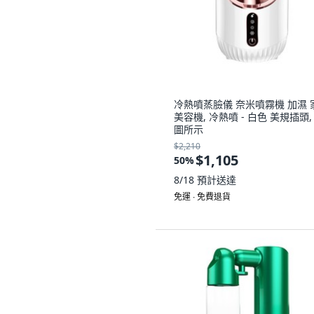
冷熱噴蒸臉儀 奈米噴霧機 加濕 
美容機, 冷熱噴 - 白色 美規插頭,
圖所示
$2,210
$1,105
50
%
8/18
預計送達
免運 ∙ 免費退貨