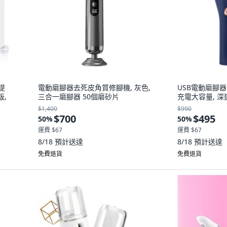
提
電動磨腳器去死皮角質修腳機, 灰色,
USB電動磨腳器
版,
三合一磨腳器 50個磨砂片
充電大容量, 深
$1,400
$990
$700
$495
50
%
50
%
運費 $67
運費 $67
8/18
預計送達
8/18
預計送達
免費退貨
免費退貨