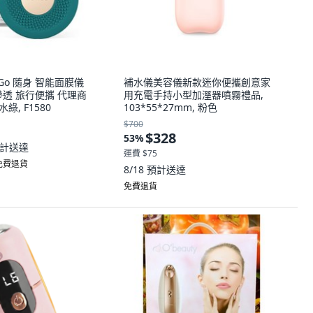
3 Go 隨身 智能面膜儀
補水儀美容儀新款迷你便攜創意家
滲透 旅行便攜 代理商
用充電手持小型加溼器噴霧禮品,
綠, F1580
103*55*27mm, 粉色
$700
$328
53
%
計送達
運費 $75
 免費退貨
8/18
預計送達
免費退貨