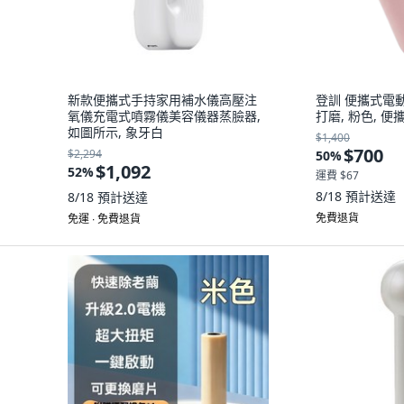
新款便攜式手持家用補水儀高壓注
登訓 便攜式電
氧儀充電式噴霧儀美容儀器蒸臉器,
打磨, 粉色, 便
如圖所示, 象牙白
$1,400
$700
$2,294
50
%
$1,092
52
%
運費 $67
8/18
預計送達
8/18
預計送達
免費退貨
免運 ∙ 免費退貨