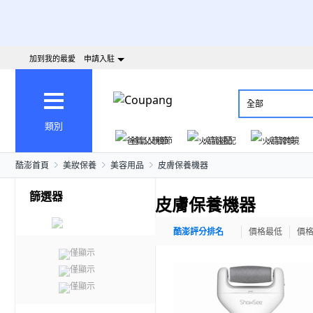
加到我的最愛
申請入駐
全部
類別
爸氣父親節
火箭速配
火箭跨境
酷澎首頁
美妝保養
美容用品
皮膚保養機器
篩選器
皮膚保養機器
酷澎評分排名
價格最低
價
僅顯示
僅顯示
僅顯示