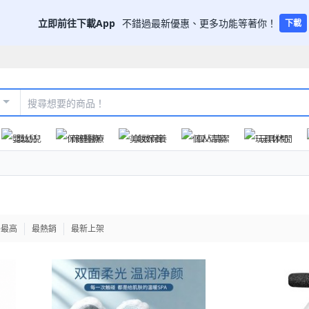
立即前往下載App
不錯過最新優惠、更多功能等著你！
下載
嬰幼兒
保健醫療
美妝保養
個人清潔
玩具休閒
格最高
最熱銷
最新上架