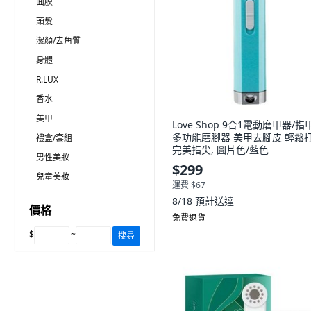
面膜
頭髮
潔顏/去角質
身體
R.LUX
香水
美甲
Love Shop 9合1電動磨甲器/指
多功能磨腳器 美甲去腳皮 輕鬆
禮盒/套組
完美指尖, 圖片色/藍色
男性美妝
$299
兒童美妝
運費 $67
8/18
預計送達
價格
免費退貨
$
~
搜尋