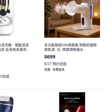
清洗機 - 電動清潔
多功能眼部SPA噴霧儀 熱敷舒緩眼
潔 延長刷具壽命,
周乾澀, 白, 噴霧潤眼補水
$699
8/27
預計送達
免運 ∙ 免費退貨
計送達