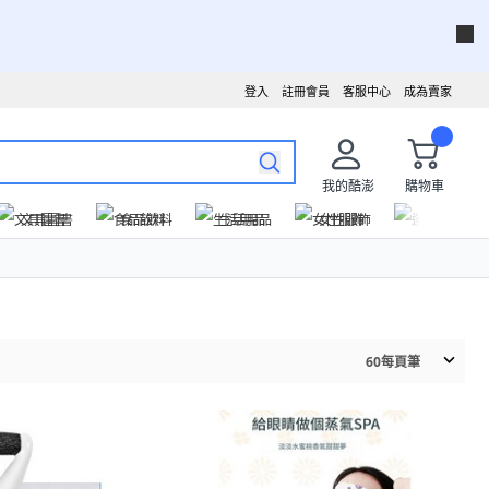
登入
註冊會員
客服中心
成為賣家
我的酷澎
購物車
文具圖書
食品飲料
生活用品
女性服飾
運動戶外
60
每頁筆