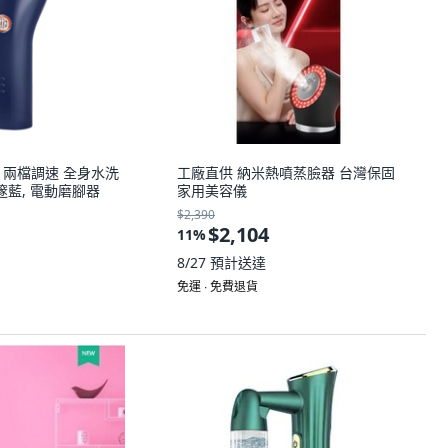
 兩檔調速 全身水洗
工廠直供 納米熱噴蒸臉器 台灣保固
邃藍, 電動磨腳器
家用美容儀
$2,390
$2,104
11
%
8/27
預計送達
免運 ∙ 免費退貨