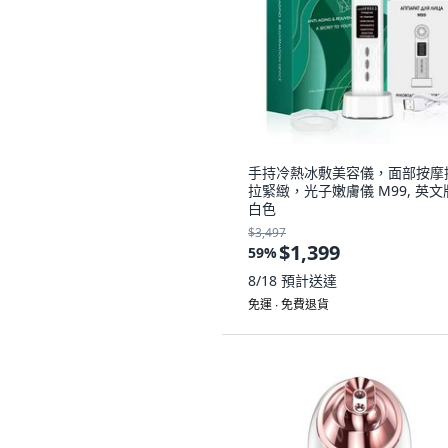
手持冷熱冰敷美容儀，面部按摩
拉緊緻，光子嫩膚儀 M99, 英文
白色
$3,497
$1,399
59
%
8/18
預計送達
免運 ∙ 免費退貨