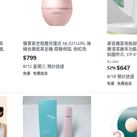
高
聲寶真空吸塵充電式 HJ-Z21U2FL 無
美容儀家用臉部
器,
線去硬皮美足機 原廠保固, 粉紅色
層清潔器多功能
如圖所示, CP-
$799
$1,365
8/12 星期三
預計送達
$647
52
%
免運 ∙ 免費退貨
8/18
預計送達
免運 ∙ 免費退貨