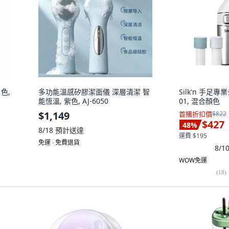
色,
多功能溫感矽膠潔面儀 深層清潔 智
Silk'n 手足專業
能恆溫, 紫色, AJ-6050
01, 混合顏色
$1,149
首購折扣價
$822
$427
48
%
8/18
預計送達
運費 $195
免運 ∙ 免費退貨
8/
WOW免運
(
18
)