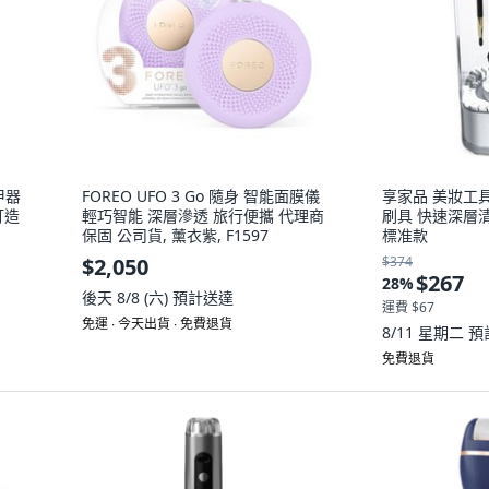
甲器
FOREO UFO 3 Go 隨身 智能面膜儀
享家品 美妝工具
打造
輕巧智能 深層滲透 旅行便攜 代理商
刷具 快速深層清
保固 公司貨, 薰衣紫, F1597
標准款
$2,050
$374
$267
28
%
後天 8/8 (六)
預計送達
運費 $67
免運 ∙ 今天出貨 ∙ 免費退貨
8/11 星期二
預
免費退貨