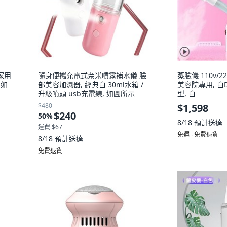
家用
隨身便攜充電式奈米噴霧補水儀 臉
蒸臉儀 110v/
 如
部美容加濕器, 經典白 30ml水箱 /
美容院專用, 白
升級噴頭 usb充電線, 如圖所示
型, 白
$480
$1,598
$240
50
%
8/18
預計送達
運費 $67
免運 ∙ 免費退貨
8/18
預計送達
免費退貨