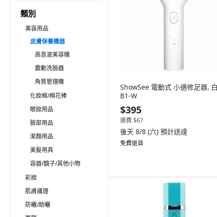
類別
美容用品
皮膚保養機器
高音波美容機
震動洗臉器
角質管理機
ShowSee 電動式 小適修足器, 白
B1-W
化妝棉/棉花棒
$395
眼妝用品
運費 $67
臉部用品
後天 8/8 (六)
預計送達
潔顏用品
免費退貨
美髮用具
容器/鏡子/其他小物
彩妝
肌膚護理
防曬/助曬