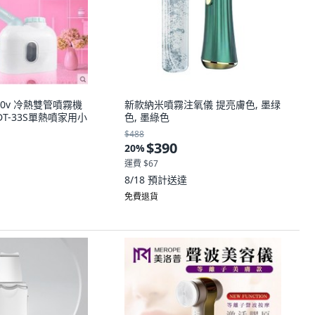
220v 冷熱雙管噴霧機
新款納米噴霧注氧儀 提亮膚色, 墨绿
DT-33S單熱噴家用小
色, 墨綠色
$488
$390
20
%
運費 $67
8/18
預計送達
免費退貨