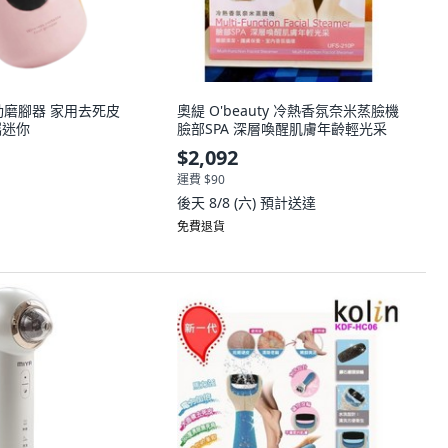
動磨腳器 家用去死皮
奧緹 O'beauty 冷熱香氛奈米蒸臉機
攜迷你
臉部SPA 深層喚醒肌膚年齡輕光采
$2,092
運費 $90
後天 8/8 (六)
預計送達
免費退貨