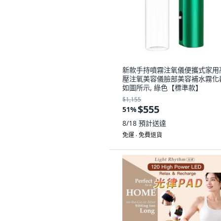
新款手持噴霧注氧儀便攜式家用
壓注氧美容儀臉部美容補水霧化
如圖所示, 綠色【標準款】
$1,155
$555
51
%
8/18
預計送達
免運 ∙ 免費退貨