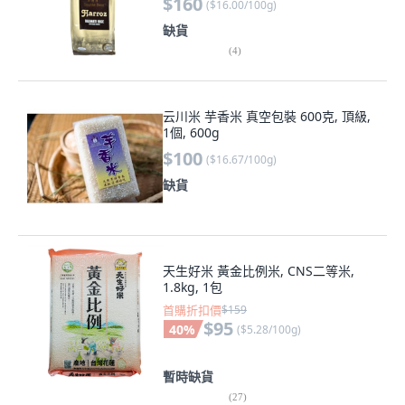
$160
(
$16.00/100g
)
缺貨
(
4
)
云川米 芋香米 真空包裝 600克, 頂級,
1個, 600g
$100
(
$16.67/100g
)
缺貨
天生好米 黃金比例米, CNS二等米,
1.8kg, 1包
首購折扣價
$159
$95
40
%
(
$5.28/100g
)
暫時缺貨
(
27
)