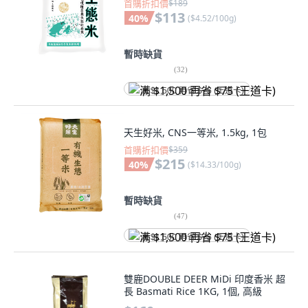
首購折扣價
$189
$113
40
%
(
$4.52/100g
)
暫時缺貨
(
32
)
满 $1,500 再省 $75 (王道卡)
天生好米, CNS一等米, 1.5kg, 1包
首購折扣價
$359
$215
40
%
(
$14.33/100g
)
暫時缺貨
(
47
)
满 $1,500 再省 $75 (王道卡)
雙鹿DOUBLE DEER MiDi 印度香米 超
長 Basmati Rice 1KG, 1個, 高級