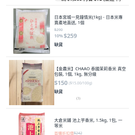
日本宮城一見鐘情米(1kg) - 日本米專
賣產地直送, 1個
$290
$259
10
%
缺貨
【金農米】CHAAO 泰國茉莉香米 真空
包裝, 1個, 1kg, 無分級
$150
(
$15.00/100g
)
缺貨
(
3
)
大倉米鋪 池上芋香米, 1.5kg, 1包, 一
等米
首購折扣價
$242