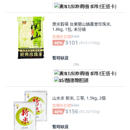
满 $1,500 再省 $75 (王道卡)
樂米穀場 台東關山鎮農會珍珠米,
1.8kg, 1包, 未分級
首購折扣價
$169
$101
40
%
(
$5.61/100g
)
暫時缺貨
(
30
)
满 $1,500 再省 $75 (王道卡)
$5 酷澎幣回饋
山水米 新米, 三等, 1.5kg, 2個
首購折扣價
$260
$156
40
%
(
$5.20/100g
)
暫時缺貨