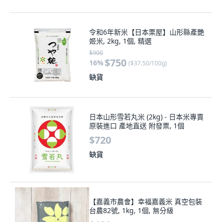
令和6年新米【日本栗屋】山形縣產艷
姬米, 2kg, 1個, 精選
$900
$750
16
%
(
$37.50/100g
)
缺貨
日本山形雪若丸米 (2kg) - 日本米專賣
原裝進口 產地直送 附發票, 1個
$720
缺貨
【嘉義市農會】幸福嘉義米 真空包裝
台農82號, 1kg, 1個, 無分級