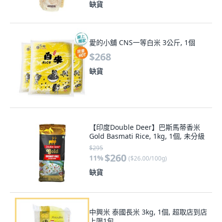
缺貨
愛的小舖 CNS一等白米 3公斤, 1個
$268
缺貨
【印度Double Deer】巴斯馬蒂香米
Gold Basmati Rice, 1kg, 1個, 未分級
$295
$260
11
%
(
$26.00/100g
)
缺貨
中興米 泰國長米 3kg, 1個, 超取店到店
上限1包