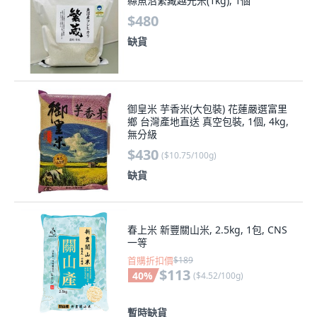
縣魚沼繁藏越光米(1kg), 1個
$480
缺貨
御皇米 芋香米(大包裝) 花蓮嚴選富里
鄉 台灣產地直送 真空包裝, 1個, 4kg,
無分級
$430
(
$10.75/100g
)
缺貨
春上米 新豐關山米, 2.5kg, 1包, CNS
一等
首購折扣價
$189
$113
40
%
(
$4.52/100g
)
暫時缺貨