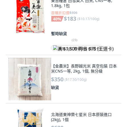
東台糧倉 白雪美人 白米, CNS一等,
1.8kg, 1包
首購折扣價
$306
$183
40
%
(
$10.17/100g
)
暫時缺貨
(
23
)
满 $1,500 再省 $75 (王道卡)
【金農米】長野越光米 真空包裝 日本
米CNS一等, 2kg, 1個, 無分級
$350
(
$17.50/100g
)
缺貨
北海道東神樂七星米 日本原裝進口
(2kg), 1個