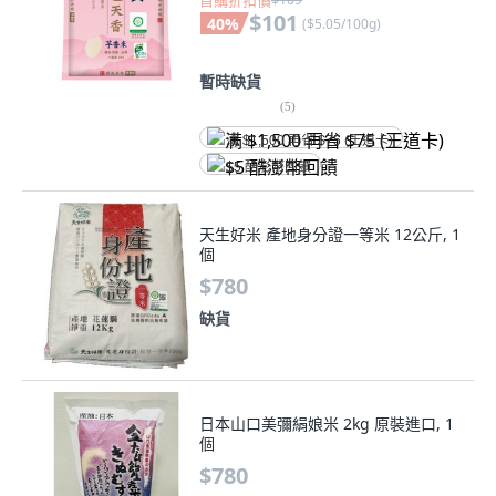
首購折扣價
$101
40
%
(
$5.05/100g
)
暫時缺貨
(
5
)
满 $1,500 再省 $75 (王道卡)
$5 酷澎幣回饋
天生好米 產地身分證一等米 12公斤, 1
個
$780
缺貨
日本山口美彌絹娘米 2kg 原裝進口, 1
個
$780