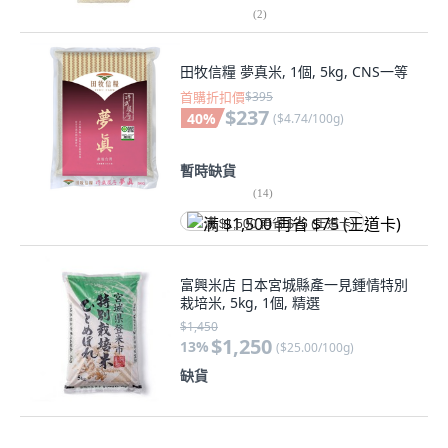
(
2
)
田牧信糧 夢真米, 1個, 5kg, CNS一等
首購折扣價
$395
$237
40
%
(
$4.74/100g
)
暫時缺貨
(
14
)
满 $1,500 再省 $75 (王道卡)
富興米店 日本宮城縣產一見鍾情特別
栽培米, 5kg, 1個, 精選
$1,450
$1,250
13
%
(
$25.00/100g
)
缺貨