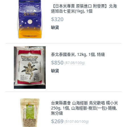
【日本米專賣 原裝進口 附發票】北海
道旭岳七星米(1kg), 1個
$320
缺貨
泰北泰國香米, 12kg, 1個, 特級
$850
(
$7.08/100g
)
缺貨
台東縣農會 山海經脈 鳥兒歡唱 糯小米
250g, 1個, 山海經脈-樹豆(一包)-隨機,
無分級
$269
(
$107.60/100g
)