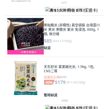
(
17
)
满 $1,500 再省 $75 (王道卡)
黑秈糙米 (非糯性) 真空袋裝 台灣雲川
米 黑米 黑糙米 紫米 免浸泡, 600g, 1
個, 無分級
$85
(
$14.17/100g
)
缺貨
天生好米 富里越光米, 1.5kg, 1包,
CNS二等
首購折扣價
$299
$179
40
%
(
$11.93/100g
)
暫時缺貨
(
536
)
满 $1,500 再省 $75 (王道卡)