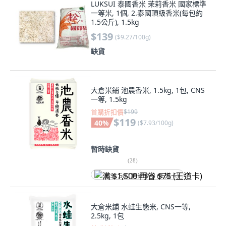
LUKSUI 泰國香米 茉莉香米 國家標準
一等米, 1個, 2.泰國頂級香米(每包約
1.5公斤), 1.5kg
$139
(
$9.27/100g
)
缺貨
大倉米鋪 池農香米, 1.5kg, 1包, CNS
一等, 1.5kg
首購折扣價
$199
$119
40
%
(
$7.93/100g
)
暫時缺貨
(
28
)
满 $1,500 再省 $75 (王道卡)
大倉米鋪 水蛙生態米, CNS一等,
2.5kg, 1包