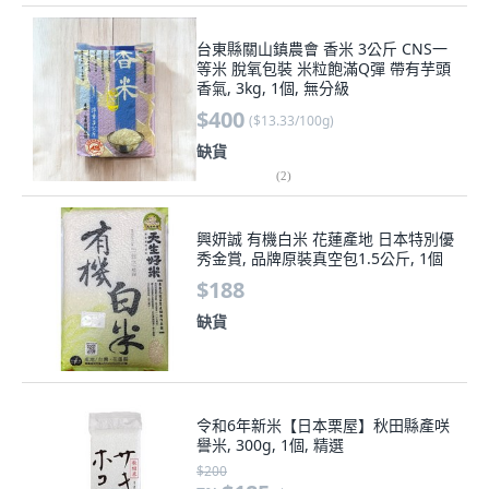
台東縣關山鎮農會 香米 3公斤 CNS一
等米 脫氧包裝 米粒飽滿Q彈 帶有芋頭
香氣, 3kg, 1個, 無分級
$400
(
$13.33/100g
)
缺貨
(
2
)
興妍誠 有機白米 花蓮產地 日本特別優
秀金賞, 品牌原裝真空包1.5公斤, 1個
$188
缺貨
令和6年新米【日本栗屋】秋田縣產咲
譽米, 300g, 1個, 精選
$200