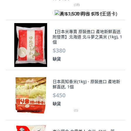
(
18
)
满 $1,500 再省 $75 (王道卡)
【日本米專賣 原裝進口 產地新鮮直送
附發票】北海道 北斗夢之美米 (1kg), 1
個
$380
缺貨
日本高知香米(1kg) - 原裝進口 產地新
鮮直送, 1個
$450
缺貨
(
1
)