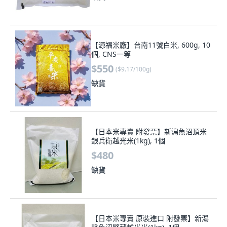
【源福米廠】台南11號白米, 600g, 10
個, CNS一等
$550
(
$9.17/100g
)
缺貨
【日本米專賣 附發票】新潟魚沼頂米
銀兵衛越光米(1kg), 1個
$480
缺貨
【日本米專賣 原裝進口 附發票】新潟