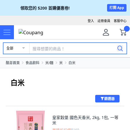
領取您的
$200
首購優惠卷!
打開 App
登入
註冊會員
客服中心
全部
酷澎首頁
食品飲料
米/麵
米
白米
白米
篩選器
皇家穀堡 國色天香米, 2kg, 1包, 一等
米
$169