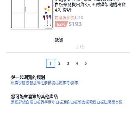
白板筆隨機出貨3入 + 磁鐵架隨機出貨
4入 套組
首購折扣價
$518
$193
62
%
缺貨
(
156
)
2
3
4
5
1
與一起瀏覽的類別
磁鐵學習板
智慧磁性素描板
磁鐵字母/數字
您可能會喜歡的其他產品
黑板
彩繪白板
白板行事曆
小白板
迷你白板
留言板
軟性白板
磁吸留言板