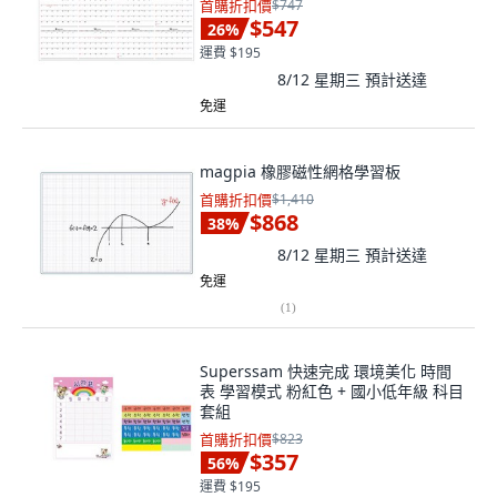
首購折扣價
$747
$547
26
%
運費 $195
8/12 星期三
預計送達
免運
magpia 橡膠磁性網格學習板
首購折扣價
$1,410
$868
38
%
8/12 星期三
預計送達
免運
(
1
)
Superssam 快速完成 環境美化 時間
表 學習模式 粉紅色 + 國小低年級 科目
套組
首購折扣價
$823
$357
56
%
運費 $195