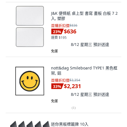
J&K 便條紙 桌上型 書寫 畫板 白板 7 2
入, 塑膠
首購折扣價
$836
$636
23
%
運費 $195
8/12 星期三
預計送達
免運
nott&dag Smileboard TYPE1 黑色框
架, 鋁
首購折扣價
$3,354
$2,231
33
%
8/12 星期三
預計送達
免運
(
1
)
迷你黑板標籤牌 10入