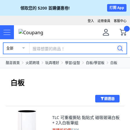
領取您的
$200
首購優惠卷!
打開 App
登入
註冊會員
客服中心
全部
酷澎首頁
火箭跨境
玩具嗜好
學習/益智
白板/學習板
白板
白板
篩選器
TLC 可重複撕貼 黏貼式 磁吸玻璃白板
+ 2入白板筆組
$306