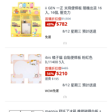
ii GEN 一正 米飛便條板 隨機出貨 16
入, 16個, 壓克力
首購折扣價
$1,504
$782
48
%
8/12 星期三
預計送達
免運
(
1
)
ibis 橘子貓 自黏便條板 粉紅色
IL11400 5入
首購折扣價
$485
$210
56
%
運費 $195
8/12 星期三
預計送達
WOW免運
(
3
)
magpia 拜託了冰箱 橡膠磁鐵白板 +