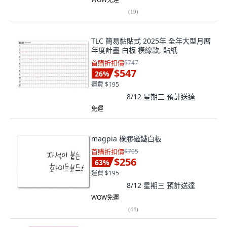
(
19
)
TLC 簡易黏貼式 2025年 全年大型月曆
年度計畫 白板 橫線款, 貼紙
首購折扣價
$747
$547
26
%
運費 $195
8/12 星期三
預計送達
免運
magpia 橡膠磁鐵白板
首購折扣價
$705
$256
63
%
運費 $195
8/12 星期三
預計送達
WOW免運
(
44
)