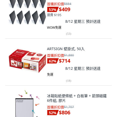
首購折扣價
$884
$409
53
%
運費 $195
8/12 星期三
預計送達
WOW免運
(
53
)
ARTSIGN 壁掛式, 50入
首購折扣價
$1,880
$714
62
%
8/12 星期三
預計送達
免運
(
18
)
冰箱貼紙便條紙 + 白板筆 + 箭頭磁鐵
6件組, 膠片
首購折扣價
$1,707
$806
52
%