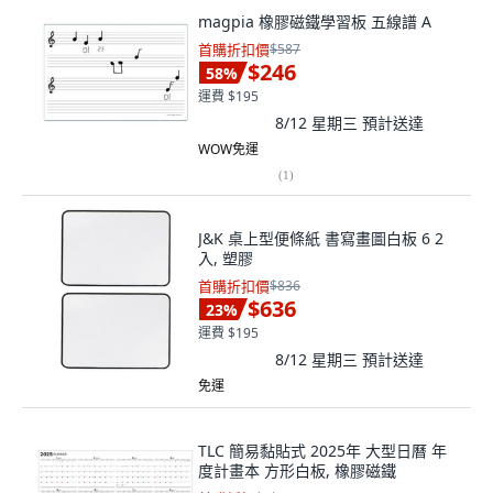
magpia 橡膠磁鐵學習板 五線譜 A
首購折扣價
$587
$246
58
%
運費 $195
8/12 星期三
預計送達
WOW免運
(
1
)
J&K 桌上型便條紙 書寫畫圖白板 6 2
入, 塑膠
首購折扣價
$836
$636
23
%
運費 $195
8/12 星期三
預計送達
免運
TLC 簡易黏貼式 2025年 大型日曆 年
度計畫本 方形白板, 橡膠磁鐵