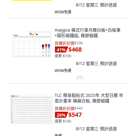
8/12 星期三
預計送達
WOW免運
magpia 橫式行事月曆白板+白板筆
+圓形磁鐵組, 橡膠磁鐵
首購折扣價
$796
$468
41
%
運費 $195
8/12 星期三
預計送達
WOW免運
(
77
)
TLC 簡易黏貼式 2025年 大型日曆 年
度計畫本 橫線白板, 橡膠磁鐵
首購折扣價
$747
$547
26
%
運費 $195
8/12 星期三
預計送達
免運