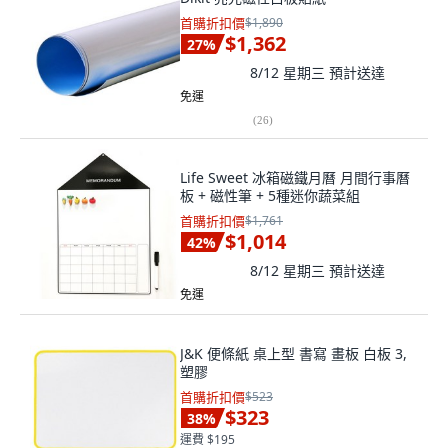
首購折扣價
$1,890
$1,362
27
%
8/12 星期三
預計送達
免運
(
26
)
Life Sweet 冰箱磁鐵月曆 月間行事曆
板 + 磁性筆 + 5種迷你蔬菜組
首購折扣價
$1,761
$1,014
42
%
8/12 星期三
預計送達
免運
J&K 便條紙 桌上型 書寫 畫板 白板 3,
塑膠
首購折扣價
$523
$323
38
%
運費 $195