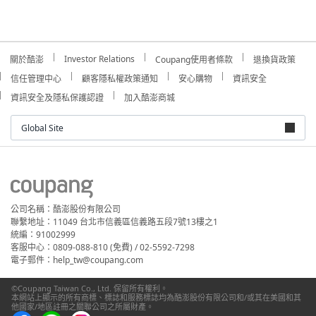
Investor Relations
關於酷澎
Coupang使用者條款
退換貨政策
信任管理中心
顧客隱私權政策通知
安心購物
資訊安全
資訊安全及隱私保護認證
加入酷澎商城
Global Site
公司名稱：酷澎股份有限公司
聯繫地址：11049 台北市信義區信義路五段7號13樓之1
統編：91002999
客服中心：0809-088-810 (免費) / 02-5592-7298
電子郵件：help_tw@coupang.com
©Coupang Taiwan Co., Ltd. 保留所有權利。
本網站上顯示的所有商標、標誌和服務標誌均為酷澎股份有限公司和/或其在美國和其
他國家/地區註冊之關聯公司之所屬財產。