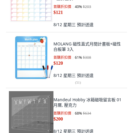
首購折扣價
40
%
$203
$121
8/12 星期三
預計送達
MOLANG 磁性直式月間計畫板+磁性
白板筆 3入
首購折扣價
61
%
$308
$120
8/12 星期三
預計送達
(
51
)
Mandeul Hobby 冰箱磁吸留言板 01
月曆, 壓克力
首購折扣價
68
%
$634
$200
8/12 星期三
預計送達