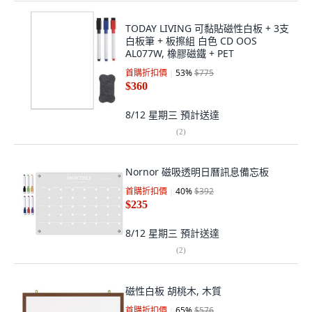
TODAY LIVING 可黏貼磁性白板 + 3支
白板筆 + 板擦組 白色 CD OOS
AL077W, 橡膠磁鐵 + PET
首購折扣價
53
%
$775
$360
8/12 星期三
預計送達
(
2
)
Nornor 磁吸透明日曆訊息備忘板
首購折扣價
40
%
$392
$235
8/12 星期三
預計送達
(
2
)
磁性白板 胡桃木, 木質
首購折扣價
65
%
$576