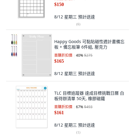
$150
8/12 星期三
預計送達
(
6
)
Happy Goods 可黏貼磁性週計畫備忘
板 + 備忘板筆 6件組, 壓克力
首購折扣價
40
%
$275
$165
8/12 星期三
預計送達
TLC 目標追蹤器 達成目標挑戰日曆 白
板待辦清單 50天, 橡膠磁鐵
首購折扣價
67
%
$493
$161
8/12 星期三
預計送達
(
1
)