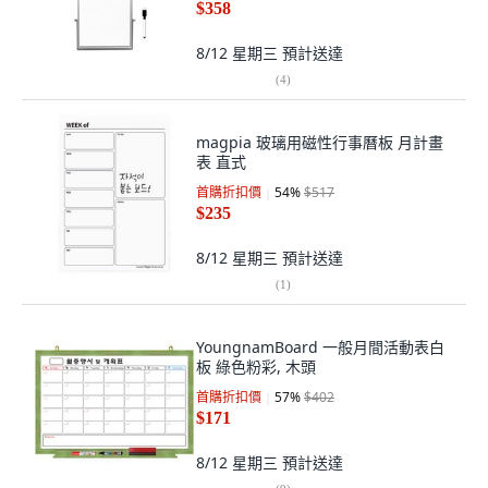
$358
8/12 星期三
預計送達
(
4
)
magpia 玻璃用磁性行事曆板 月計畫
表 直式
首購折扣價
54
%
$517
$235
8/12 星期三
預計送達
(
1
)
YoungnamBoard 一般月間活動表白
板 綠色粉彩, 木頭
首購折扣價
57
%
$402
$171
8/12 星期三
預計送達