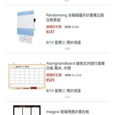
(
9
)
Pandamong 冰箱磁鐵月計畫備忘錄
白板套組
首購折扣價
60
%
$348
$137
8/12 星期三
預計送達
(
46
)
YoungnamBoard 磁吸式月間行事曆
白板 楓木, 木頭
首購折扣價
49
%
$1,034
$525
8/12 星期三
預計送達
(
11
)
magpia 玻璃用週計畫白板