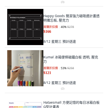
(
3
)
Happy Goods 簡潔強力磁吸週計畫透
明備忘板, 壓克力
首購折扣價
40
%
$278
$166
8/12 星期三
預計送達
Kumal 冰箱便條磁鐵白板 透明, 壓克
力
首購折扣價
53
%
$258
$121
8/12 星期三
預計送達
(
2
)
Hataesmall 方便記憶的每日冰箱白板
G型計畫表