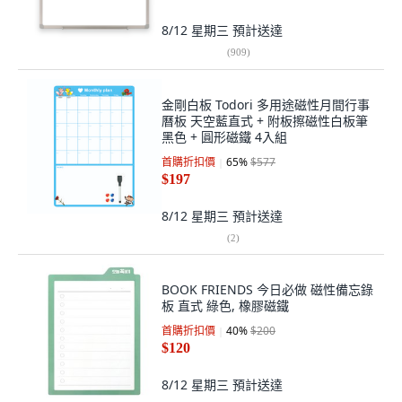
8/12 星期三
預計送達
(
909
)
金剛白板 Todori 多用途磁性月間行事
曆板 天空藍直式 + 附板擦磁性白板筆
黑色 + 圓形磁鐵 4入組
首購折扣價
65
%
$577
$197
8/12 星期三
預計送達
(
2
)
BOOK FRIENDS 今日必做 磁性備忘錄
板 直式 綠色, 橡膠磁鐵
首購折扣價
40
%
$200
$120
8/12 星期三
預計送達