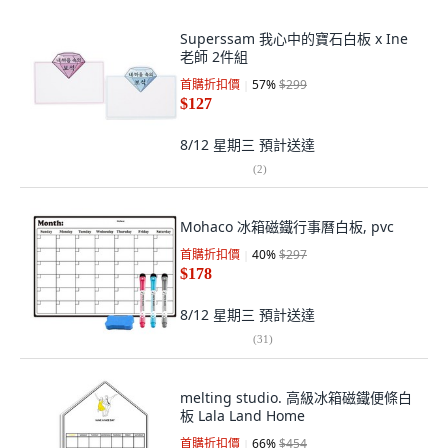
Superssam 我心中的寶石白板 x Ine
老師 2件組
首購折扣價
57
%
$299
$127
8/12 星期三
預計送達
(
2
)
Mohaco 冰箱磁鐵行事曆白板, pvc
首購折扣價
40
%
$297
$178
8/12 星期三
預計送達
(
31
)
melting studio. 高級冰箱磁鐵便條白
板 Lala Land Home
首購折扣價
66
%
$454