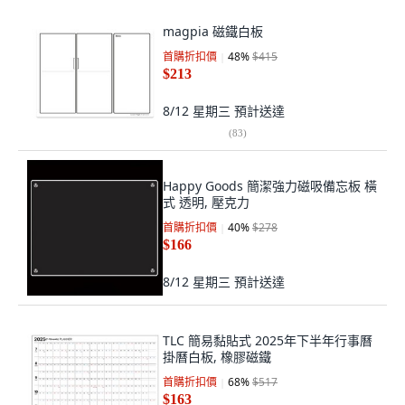
magpia 磁鐵白板
首購折扣價
48
%
$415
$213
8/12 星期三
預計送達
(
83
)
Happy Goods 簡潔強力磁吸備忘板 橫
式 透明, 壓克力
首購折扣價
40
%
$278
$166
8/12 星期三
預計送達
TLC 簡易黏貼式 2025年下半年行事曆
掛曆白板, 橡膠磁鐵
首購折扣價
68
%
$517
$163