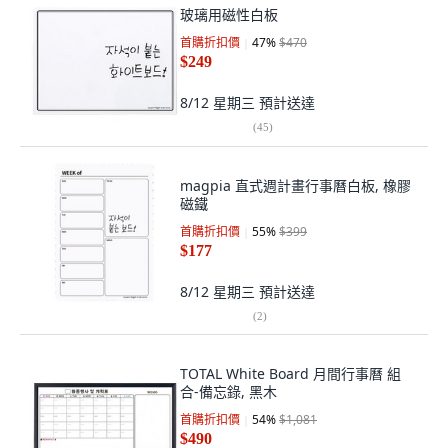
玻璃用磁性白板
首購折扣價
47
%
$470
$249
8/12 星期三
預計送達
(
45
)
magpia 直式週計畫行事曆白板, 橡膠
磁鐵
首購折扣價
55
%
$399
$177
8/12 星期三
預計送達
(
2
)
TOTAL White Board 月間行事曆 組
合-備忘錄, 黑木
首購折扣價
54
%
$1,081
$490