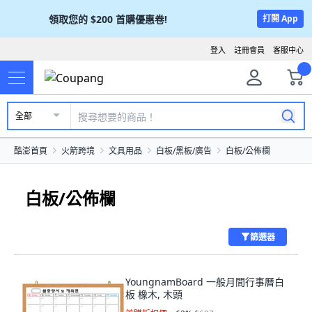
領取您的
$200
首購優惠卷!
打開 App
登入
註冊會員
客服中心
全部
酷澎首頁
火箭跨境
文具用品
白板/黑板/廣告
白板/公佈欄
白板/公佈欄
篩選器
YoungnamBoard 一般月間行事曆白
板 橡木, 木頭