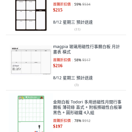
首購折扣價
59
%
$534
$215
8/12 星期三
預計送達
(
11
)
magpia 玻璃用磁性行事曆白板 月計
畫表 橫式
首購折扣價
58
%
$517
$216
8/12 星期三
預計送達
(
3
)
金剛白板 Todori 多用途磁性月間行事
曆板 薄荷綠 直式 + 附板擦磁性白板筆
黑色 + 圓形磁鐵 4入組
首購折扣價
78
%
$912
$197