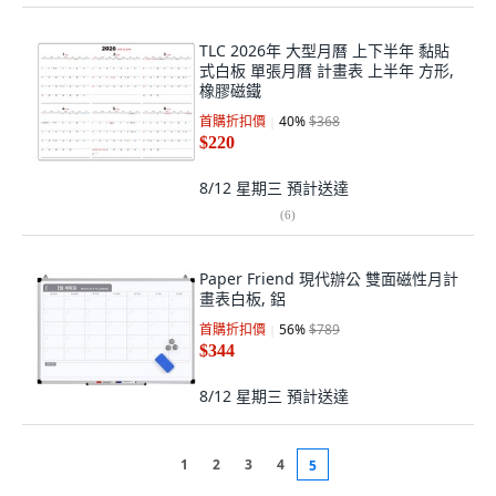
TLC 2026年 大型月曆 上下半年 黏貼
式白板 單張月曆 計畫表 上半年 方形,
橡膠磁鐵
首購折扣價
40
%
$368
$220
8/12 星期三
預計送達
(
6
)
Paper Friend 現代辦公 雙面磁性月計
畫表白板, 鋁
首購折扣價
56
%
$789
$344
8/12 星期三
預計送達
1
2
3
4
5