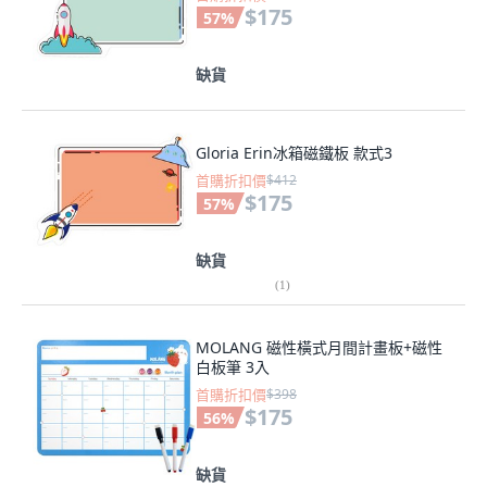
$175
57
%
缺貨
Gloria Erin冰箱磁鐵板 款式3
首購折扣價
$412
$175
57
%
缺貨
(
1
)
MOLANG 磁性橫式月間計畫板+磁性
白板筆 3入
首購折扣價
$398
$175
56
%
缺貨