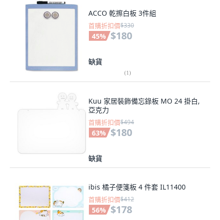
ACCO 乾擦白板 3件組
首購折扣價
$330
$180
45
%
缺貨
(
1
)
Kuu 家居裝飾備忘錄板 MO 24 掛白,
亞克力
首購折扣價
$494
$180
63
%
缺貨
ibis 橘子便箋板 4 件套 IL11400
首購折扣價
$412
$178
56
%