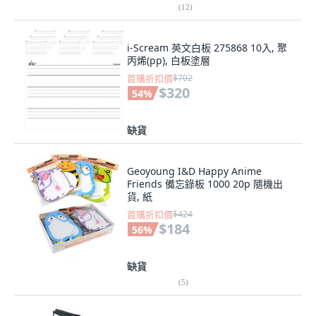
(
12
)
i-Scream 英文白板 275868 10入, 聚
丙烯(pp), 白板塗層
首購折扣價
$702
$320
54
%
缺貨
Geoyoung I&D Happy Anime
Friends 備忘錄板 1000 20p 隨機出
貨, 紙
首購折扣價
$424
$184
56
%
缺貨
(
5
)