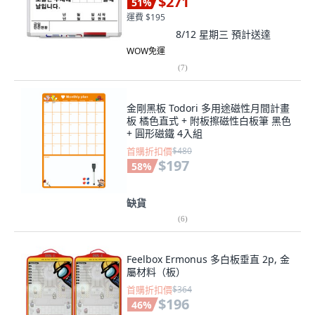
$271
51
%
運費 $195
8/12 星期三
預計送達
WOW免運
(
7
)
金剛黑板 Todori 多用途磁性月間計畫
板 橘色直式 + 附板擦磁性白板筆 黑色
+ 圓形磁鐵 4入組
首購折扣價
$480
$197
58
%
缺貨
(
6
)
Feelbox Ermonus 多白板垂直 2p, 金
屬材料（板）
首購折扣價
$364
$196
46
%