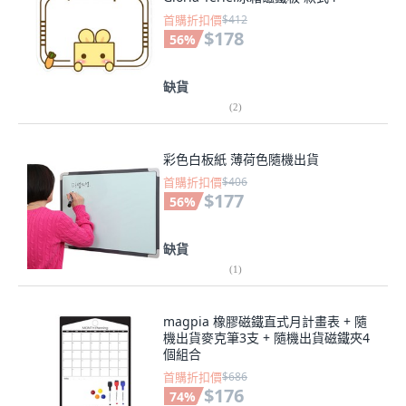
首購折扣價
$412
$178
56
%
缺貨
(
2
)
彩色白板紙 薄荷色隨機出貨
首購折扣價
$406
$177
56
%
缺貨
(
1
)
magpia 橡膠磁鐵直式月計畫表 + 隨
機出貨麥克筆3支 + 隨機出貨磁鐵夾4
個組合
首購折扣價
$686
$176
74
%