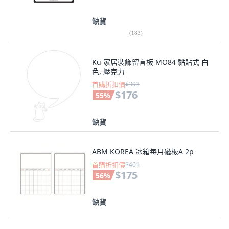
缺貨
(
183
)
Ku 家居裝飾留言板 MO84 黏貼式 白
色, 壓克力
首購折扣價
$393
$176
55
%
缺貨
ABM KOREA 冰箱每月磁板A 2p
首購折扣價
$401
$175
56
%
缺貨