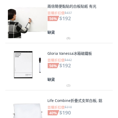
兩倍簡便黏貼的白板貼紙 有光
首購折扣價
$437
$192
56
%
缺貨
(
9
)
Gloria Vanessa冰箱磁鐵板
首購折扣價
$442
$192
56
%
缺貨
(
2
)
Life Combine折疊式支架白板, 鋁
首購折扣價
$318
$190
40
%