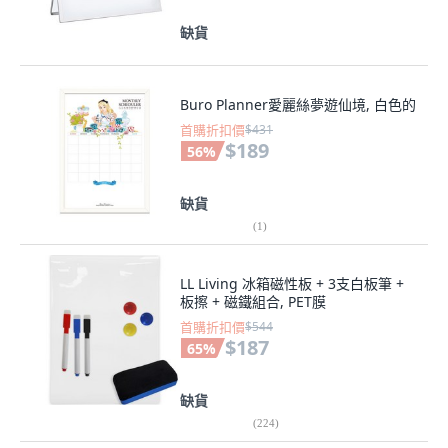
缺貨
Buro Planner愛麗絲夢遊仙境, 白色的
首購折扣價
$431
$189
56
%
缺貨
(
1
)
LL Living 冰箱磁性板 + 3支白板筆 +
板擦 + 磁鐵組合, PET膜
首購折扣價
$544
$187
65
%
缺貨
(
224
)