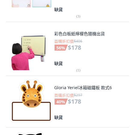
缺貨
(
3
)
彩色白板紙檸檬色隨機出貨
首購折扣價
$406
$178
56
%
缺貨
(
1
)
Gloria Yeriel冰箱磁鐵板 款式6
首購折扣價
$297
$178
40
%
缺貨