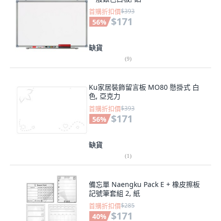
首購折扣價
$393
$171
56
%
缺貨
(
9
)
Ku家居裝飾留言板 MO80 懸掛式 白
色, 亞克力
首購折扣價
$393
$171
56
%
缺貨
(
1
)
備忘單 Naengku Pack E + 橡皮擦板
記號筆套組 2, 紙
首購折扣價
$285
$171
40
%