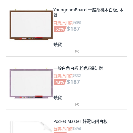
YoungnamBoard 一般胡桃木白板, 木
質
首購折扣價
$393
$187
52
%
缺貨
(
6
)
一般白色白板 粉色粉彩, 樹
首購折扣價
$332
$187
43
%
缺貨
(
4
)
Pocket Master 靜電吸附白板
首購折扣價
$496