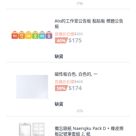
(
76
)
Ato的工作室公告板 黏貼板 標題公告
板
首購折扣價
$292
$175
40
%
缺貨
磁性板白色, 白色的, 一
首購折扣價
$423
$174
58
%
缺貨
(
25
)
備忘錄紙 Naengku Pack D + 橡皮擦
板記號筆套組 2, 紙