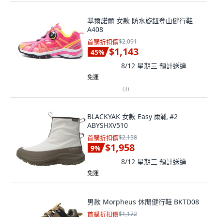
基爾諾爾 女款 防水旋鈕登山健行鞋
A408
首購折扣價
$2,091
$1,143
45
%
8/12 星期三
預計送達
免運
(
3
)
BLACKYAK 女款 Easy 雨靴 #2
ABYSHXV510
首購折扣價
$2,158
$1,958
9
%
8/12 星期三
預計送達
免運
男款 Morpheus 休閒健行鞋 BKTD08
首購折扣價
$1,172