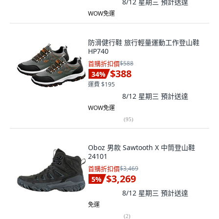
8/12 星期三
預計送達
WOW免運
防滑健行鞋 旅行輕量運動工作登山鞋
HP740
首購折扣價
$588
$388
34
%
運費 $195
8/12 星期三
預計送達
WOW免運
(
95
)
Oboz 男款 Sawtooth X 中筒登山鞋
24101
首購折扣價
$3,469
$3,269
5
%
8/12 星期三
預計送達
免運
(
2
)