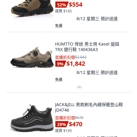
$554
52
%
運費 $195
8/12 星期三
預計送達
免運
HUMTTO 悍途 男士用 Kasel 旋鈕
TRX 健行鞋 140436A3
首購折扣價
$2,042
$1,842
9
%
8/12 星期三
預計送達
免運
(
6
)
JACK&JILL 男款刷毛內襯保暖登山鞋
JD4746
首購折扣價
$670
$470
29
%
運費 $195