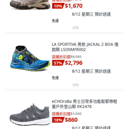
$1,670
10
%
8/12 星期三
預計送達
免運
(
19
)
LA SPORTIVA 男款 JACKAL 2 BOA 慢
跑鞋 LSD0MFR002
首購折扣價
$6,580
$2,796
57
%
8/12 星期三
預計送達
免運
(
23
)
eCHOroBa 男士日常多功能鬆緊帶輕
量戶外登山鞋 RK2478
首購折扣價
$1,060
$860
18
%
8/12 星期三
預計送達