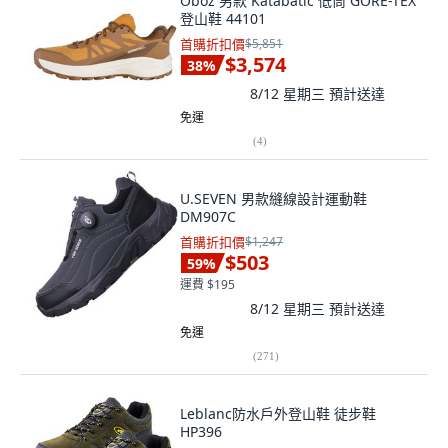
Oboz 男款 Katabatic 低筒 GORE-TEX
登山鞋 44101
首購折扣價
$5,851
$3,574
38
%
8/12 星期三
預計送達
免運
(
4
)
U.SEVEN 男款縫線設計運動鞋
DM907C
首購折扣價
$1,247
$503
59
%
運費 $195
8/12 星期三
預計送達
免運
(
271
)
Leblanc防水戶外登山鞋 徒步鞋
HP396