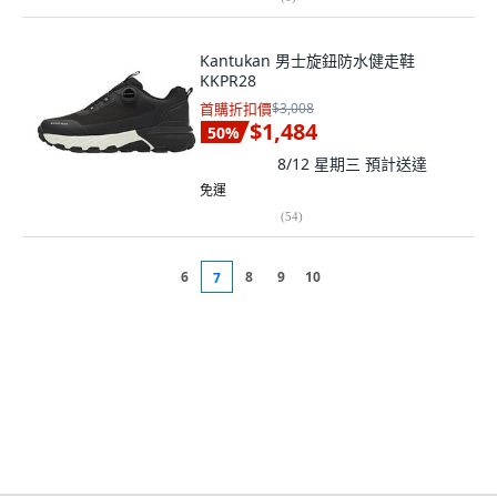
Kantukan 男士旋鈕防水健走鞋
KKPR28
首購折扣價
$3,008
$1,484
50
%
8/12 星期三
預計送達
免運
(
54
)
6
8
9
10
7