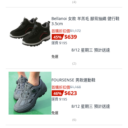
(
4
)
Bellanoi 女款 羊羔毛 腳背抽繩 健行鞋
3.5cm
首購折扣價
$1,172
$639
45
%
運費 $195
8/12 星期三
預計送達
免運
(
2
)
FOURSENSE 男款運動鞋
首購折扣價
$1,168
$623
46
%
運費 $195
8/12 星期三
預計送達
免運
(
6
)