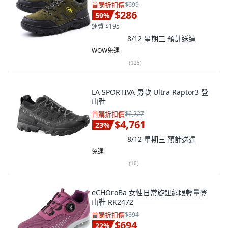
首購折扣價
$699
$286
59
%
運費 $195
8/12 星期三
預計送達
WOW免運
(
125
)
LA SPORTIVA 男款 Ultra Raptor3 登
山鞋
首購折扣價
$6,227
$4,761
23
%
8/12 星期三
預計送達
免運
(
10
)
eCHOroBa 女性日常旋鈕網眼輕量登
山鞋 RK2472
首購折扣價
$894
$694
22
%