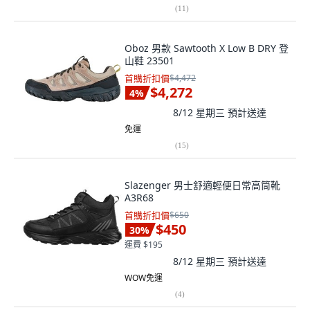
(
11
)
Oboz 男款 Sawtooth X Low B DRY 登
山鞋 23501
首購折扣價
$4,472
$4,272
4
%
8/12 星期三
預計送達
免運
(
15
)
Slazenger 男士舒適輕便日常高筒靴
A3R68
首購折扣價
$650
$450
30
%
運費 $195
8/12 星期三
預計送達
WOW免運
(
4
)