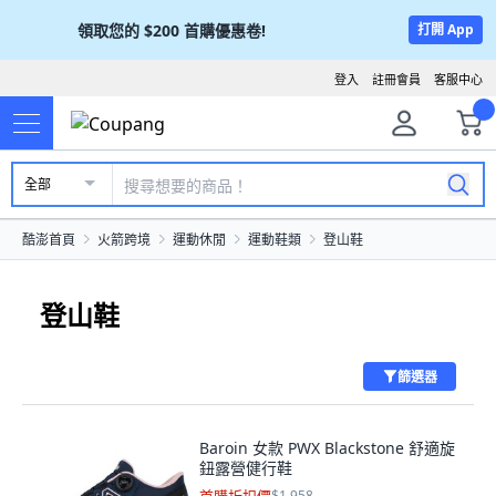
領取您的
$200
首購優惠卷!
打開 App
登入
註冊會員
客服中心
全部
酷澎首頁
火箭跨境
運動休閒
運動鞋類
登山鞋
登山鞋
篩選器
Baroin 女款 PWX Blackstone 舒適旋
鈕露營健行鞋
$1,958