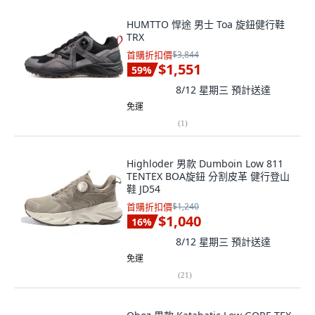
HUMTTO 悍途 男士 Toa 旋鈕健行鞋
TRX
首購折扣價
$3,844
$1,551
59
%
8/12 星期三
預計送達
免運
(
1
)
Highloder 男款 Dumboin Low 811
TENTEX BOA旋鈕 分割皮革 健行登山
鞋 JD54
首購折扣價
$1,240
$1,040
16
%
8/12 星期三
預計送達
免運
(
21
)