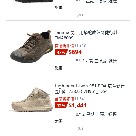
8/12 星期三
預計送達
免運
(
21
)
Tamina 男士用蟒蛇紋休閒健行鞋
TMA8009
首購折扣價
$1,313
$694
47
%
8/12 星期三
預計送達
免運
Highloder Leven 951 BOA 皮革健行
登山鞋 73823C7H951_JD54
首購折扣價
$1,641
$1,441
12
%
8/12 星期三
預計送達
免運
(
33
)