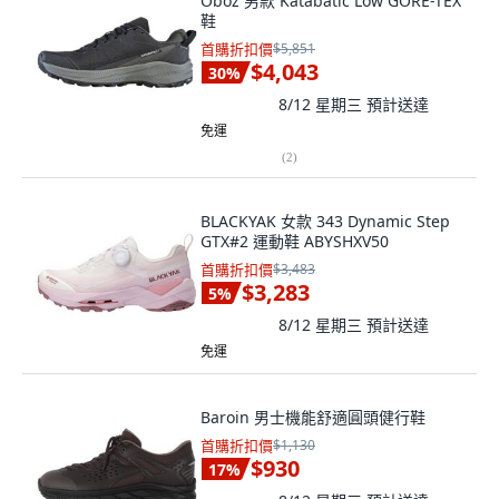
Oboz 男款 Katabatic Low GORE-TEX
鞋
首購折扣價
$5,851
$4,043
30
%
8/12 星期三
預計送達
免運
(
2
)
BLACKYAK 女款 343 Dynamic Step
GTX#2 運動鞋 ABYSHXV50
首購折扣價
$3,483
$3,283
5
%
8/12 星期三
預計送達
免運
Baroin 男士機能舒適圓頭健行鞋
首購折扣價
$1,130
$930
17
%