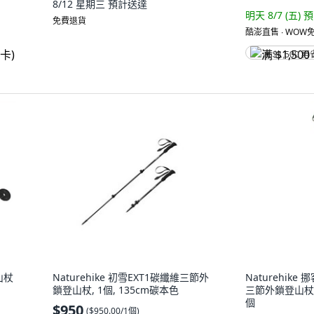
8/12 星期三
預計送達
明天 8/7 (五)
預
免費退貨
酷澎直售 ∙ WOW免
满 $1,500 再
山杖
Naturehike 初雪EXT1碳纖維三節外
Naturehike
鎖登山杖, 1個, 135cm碳本色
三節外鎖登山杖 D
個
$950
(
$950.00/1個
)