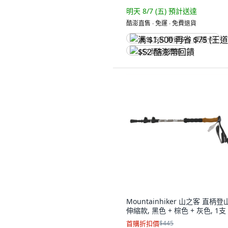
明天 8/7 (五)
預計送達
酷澎直售 ∙ 免運 ∙ 免費退貨
满 $1,500 再省 $75 (王道卡)
$52 酷澎幣回饋
Mountainhiker 山之客 直柄登
伸縮款, 黑色 + 棕色 + 灰色, 1支
首購折扣價
$445