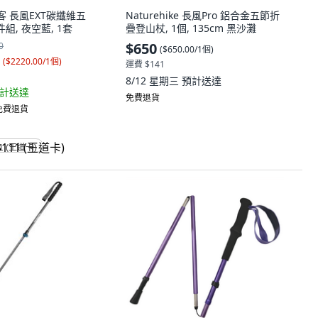
 挪客 長風EXT碳纖維五
Naturehike 長風Pro 鋁合金五節折
組, 夜空藍, 1套
疊登山杖, 1個, 135cm 黑沙灘
$650
0
(
$650.00/1個
)
(
$2220.00/1個
)
運費 $141
8/12 星期三
預計送達
計送達
免費退貨
 免費退貨
1 (王道卡)