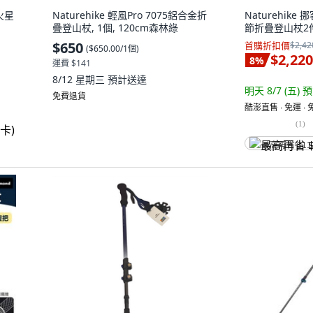
火星
Naturehike 輕風Pro 7075鋁合金折
Naturehike
疊登山杖, 1個, 120cm森林綠
節折疊登山杖2件
$650
首購折扣價
$2,42
(
$650.00/1個
)
$2,220
8
%
運費 $141
8/12 星期三
預計送達
明天 8/7 (五)
預
免費退貨
酷澎直售 ∙ 免運 ∙
(
1
)
最高再省 $11