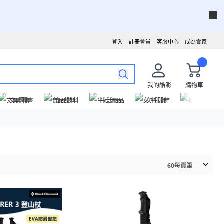
登入
註冊會員
客服中心
成為賣家
我的酷澎
購物車
文具圖書
食品飲料
生活用品
女性服飾
運動戶外
60
每頁筆