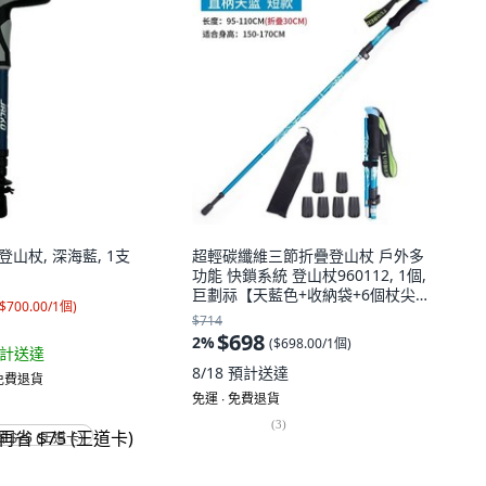
r 登山杖, 深海藍, 1支
超輕碳纖維三節折疊登山杖 戶外多
功能 快鎖系統 登山杖960112, 1個,
巨劃祘【天藍色+收納袋+6個杖尖
$700.00/1個
)
套】,短款（適閤身高1.75以下）
$714
$698
2
%
(
$698.00/1個
)
計送達
8/18
預計送達
 免費退貨
免運 ∙ 免費退貨
(
3
)
省 $75 (王道卡)