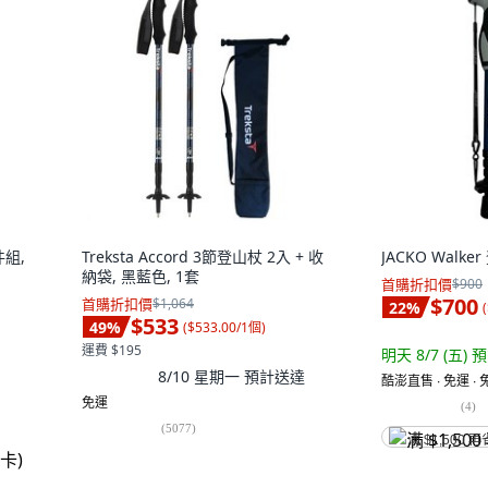
件組,
Treksta Accord 3節登山杖 2入 + 收
JACKO Walke
納袋, 黑藍色, 1套
首購折扣價
$900
$700
首購折扣價
$1,064
22
%
(
$533
49
%
(
$533.00/1個
)
運費 $195
明天 8/7 (五)
預
8/10 星期一
預計送達
酷澎直售 ∙ 免運 ∙
免運
(
4
)
(
5077
)
满 $1,500 再