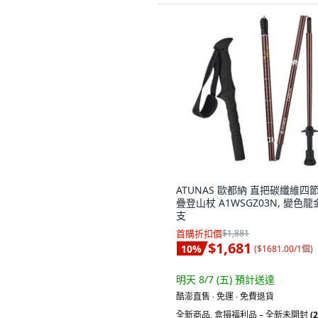
ATUNAS 歐都納 直把碳纖維四
疊登山杖 A1WSGZ03N, 變色龍金
支
首購折扣價
$1,881
$1,681
10
%
(
$1681.00/1個
)
明天 8/7 (五)
預計送達
酷澎直售 ∙ 免運 ∙ 免費退貨
全新商品
,
盒損福利品 – 全新未開封
(2