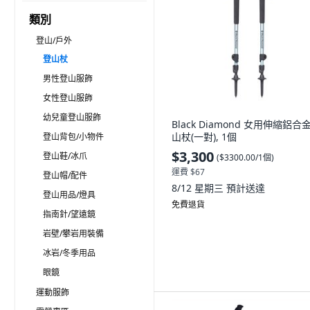
類別
登山/戶外
登山杖
男性登山服飾
女性登山服飾
幼兒童登山服飾
Black Diamond 女用伸縮鋁合
山杖(一對), 1個
登山背包/小物件
$3,300
登山鞋/冰爪
(
$3300.00/1個
)
運費 $67
登山帽/配件
8/12 星期三
預計送達
登山用品/燈具
免費退貨
指南針/望遠鏡
岩壁/攀岩用裝備
冰岩/冬季用品
眼鏡
運動服飾