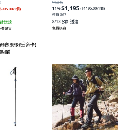
$1,345
5
$1,195
11
%
(
$1195.00/1個
)
$995.00/1個
)
運費 $67
8/13
預計送達
計送達
免費退貨
 免費退貨
省 $75 (王道卡)
回饋