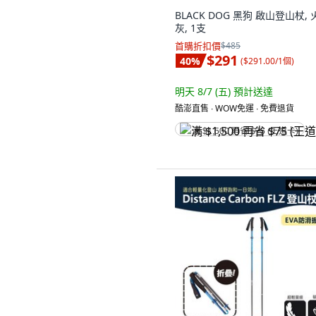
BLACK DOG 黑狗 啟山登山杖, 
灰, 1支
首購折扣價
$485
$291
40
%
(
$291.00/1個
)
明天 8/7 (五)
預計送達
酷澎直售 ∙ WOW免運 ∙ 免費退貨
满 $1,500 再省 $75 (王道卡)