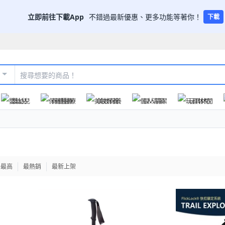
立即前往下載App
不錯過最新優惠、更多功能等著你！
下載
嬰幼兒
保健醫療
美妝保養
個人清潔
玩具休閒
格最高
最熱銷
最新上架