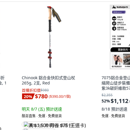
節折
Chinook 鋁合金快扣式登山杖
7075鋁合金
, 1
265g, 2支, Red
縮爬山徒步裝備防
紫3k碳釺維款57—
首購折扣價
$980
$780
$2,355
20
%
(
$390.00/1個
)
$1,112
52
%
明天 8/7 (五)
預計送達
8/18
預計送達
酷澎直售 ∙ 免運 ∙ 免費退貨
免運 ∙ 免費退貨
满 $1,500 再省 $75 (王道卡)
)