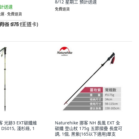
8/12 星期三
預計送達
計送達
免費退貨
運 ∙ 免費退貨
省 $75 (王道卡)
 挪客 光跡3 EXT碳纖維
Naturehike 挪客 NH 長風 EXT 全
S015, 淺杉綠, 1
碳纖 登山杖 175g 五節摺疊 長度可
調, 1個, 黑紫(165以下適用)單支