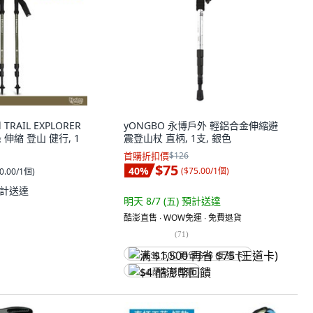
d TRAIL EXPLORER
yONGBO 永博戶外 輕鋁合金伸縮避
 伸縮 登山 健行, 1
震登山杖 直柄, 1支, 銀色
首購折扣價
$126
$75
40
%
(
$75.00/1個
)
0.00/1個
)
計送達
明天 8/7 (五)
預計送達
酷澎直售 ∙ WOW免運 ∙ 免費退貨
(
71
)
满 $1,500 再省 $75 (王道卡)
$4 酷澎幣回饋