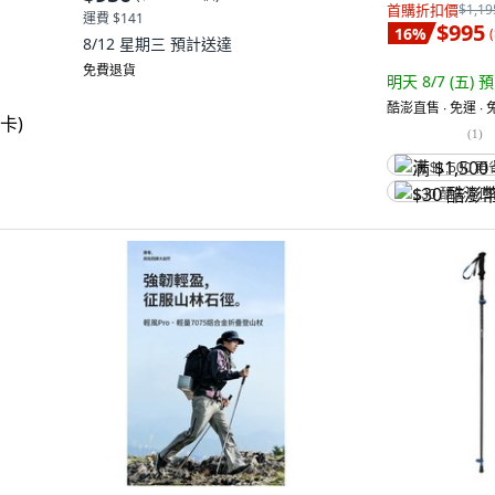
首購折扣價
$1,19
運費 $141
$995
16
%
(
8/12 星期三
預計送達
免費退貨
明天 8/7 (五)
預
酷澎直售 ∙ 免運 ∙
(
1
)
满 $1,500 再
$30 酷澎幣