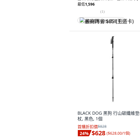
最低
1,596
(
1
)
最高再省 $85 (王道卡)
BLACK DOG 黑狗 行山碳纖維
杖, 黑色, 1個
首購折扣價
$828
$628
24
%
(
$628.00/1個
)