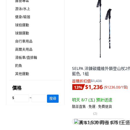
露營專區
游泳/水上
健身/瑜珈
球拍運動
球類運動
自行車用品
高爾夫用品
滑板車/直排輪
釣魚
SELPA 淬鍊碳纖維外鎖登山杖2
藍色, 1組
其他運動
首購折扣價
$1,436
$1,236
13
%
(
$1236.00/1個
)
價格
$
~
搜尋
明天 8/7 (五)
預計送達
酷澎直售 ∙ 免運 ∙ 免費退貨
(
2
)
满 $1,500 再省 $75 (王道卡)