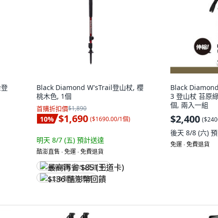
金登
Black Diamond W'sTrail登山杖, 櫻
Black Diamon
桃木色, 1個
3 登山杖 苔原綠
個, 兩入一組
首購折扣價
$1,890
$1,690
$2,400
10
%
(
$1690.00/1個
)
(
$240
後天 8/8 (六)
預
明天 8/7 (五)
預計送達
免運 ∙ 免費退貨
酷澎直售 ∙ 免運 ∙ 免費退貨
最高再省 $85 (王道卡)
$136 酷澎幣回饋