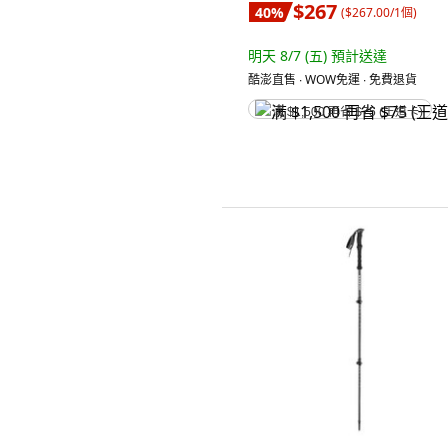
$267
40
%
(
$267.00/1個
)
明天 8/7 (五)
預計送達
酷澎直售 ∙ WOW免運 ∙ 免費退貨
满 $1,500 再省 $75 (王道卡)