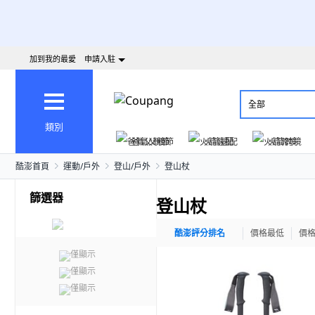
加到我的最愛
申請入駐
全部
類別
爸氣父親節
火箭速配
火箭跨境
酷澎首頁
運動/戶外
登山/戶外
登山杖
篩選器
登山杖
酷澎評分排名
價格最低
價
僅顯示
僅顯示
僅顯示