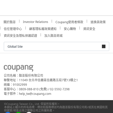
Investor Relations
關於酷澎
Coupang使用者條款
退換貨政策
信任管理中心
顧客隱私權政策通知
安心購物
資訊安全
資訊安全及隱私保護認證
加入酷澎商城
Global Site
公司名稱：酷澎股份有限公司
聯繫地址：11049 台北市信義區信義路五段7號13樓之1
統編：91002999
客服中心：0809-088-810 (免費) / 02-5592-7298
電子郵件：help_tw@coupang.com
©Coupang Taiwan Co., Ltd. 保留所有權利。
本網站上顯示的所有商標、標誌和服務標誌均為酷澎股份有限公司和/或其在美國和其
他國家/地區註冊之關聯公司之所屬財產。