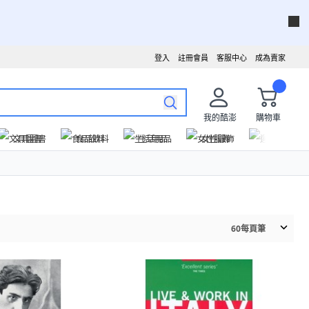
登入
註冊會員
客服中心
成為賣家
我的酷澎
購物車
文具圖書
食品飲料
生活用品
女性服飾
運動戶外
60
每頁筆