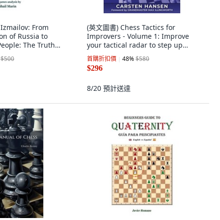
Izmailov: From
(英文圖書) Chess Tactics for
n of Russia to
Improvers - Volume 1: Improve
eople: The Truth
your tactical radar to step up
her 平裝版, Limited
your game 平裝版, Carstenchess,
$500
首購折扣價
48
%
$580
any E..., 英文
英文
$296
8/20
預計送達