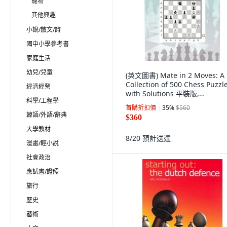
寵物
其他興趣
小說/散文/詩
國中小學參考書
家庭生活
幼兒/兒童
(英文圖書) Mate in 2 Moves: A
Collection of 500 Chess Puzzl
經濟經營
with Solutions 平裝版,
科學/工程學
Independently Published, 英
首購折扣價
35
%
$560
韓語/外語/辭典
$360
大學教材
8/20
預計送達
漫畫/輕小說
社會政治
應試書/證照
旅行
歷史
藝術