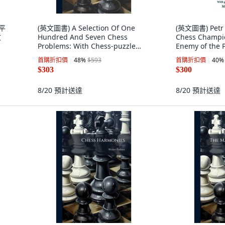
 平
(英文圖書) A Selection Of One
(英文圖書) Petr 
文
Hundred And Seven Chess
Chess Champio
Problems: With Chess-puzzle
Enemy of the P
Frontispiece 平裝版, Legare
About My Fat
首購折扣價
48
%
$593
首購折扣價
40
%
Street Press, 英文
Liability Comp
$303
$300
8/20
預計送達
8/20
預計送達