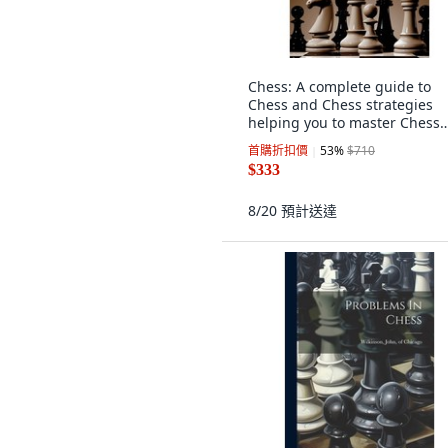
Chess: A complete guide to
Chess and Chess strategies
helping you to master Chess
fast! 精裝版, Ingram Publishin
首購折扣價
53
%
$710
英文
$333
8/20
預計送達