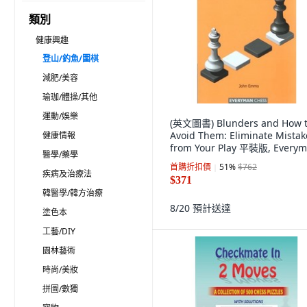
類別
健康興趣
登山/釣魚/圍棋
減肥/美容
瑜珈/體操/其他
運動/娛樂
(英文圖書) Blunders and How 
Avoid Them: Eliminate Mistak
健康情報
from Your Play 平裝版, Every
醫學/藥學
Chess, 英文
首購折扣價
51
%
$762
疾病及治療法
$371
韓醫學/韓方治療
8/20
預計送達
塗色本
工藝/DIY
園林藝術
時尚/美妝
拼圖/數獨