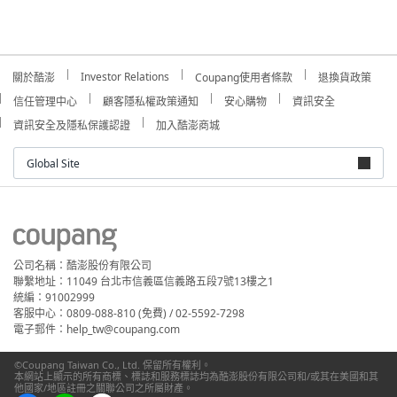
Investor Relations
關於酷澎
Coupang使用者條款
退換貨政策
信任管理中心
顧客隱私權政策通知
安心購物
資訊安全
資訊安全及隱私保護認證
加入酷澎商城
Global Site
公司名稱：酷澎股份有限公司
聯繫地址：11049 台北市信義區信義路五段7號13樓之1
統編：91002999
客服中心：0809-088-810 (免費) / 02-5592-7298
電子郵件：help_tw@coupang.com
©Coupang Taiwan Co., Ltd. 保留所有權利。
本網站上顯示的所有商標、標誌和服務標誌均為酷澎股份有限公司和/或其在美國和其
他國家/地區註冊之關聯公司之所屬財產。