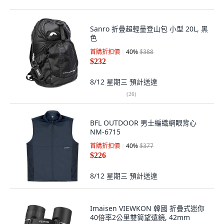
Sanro 折疊超輕量登山包 小型 20L, 黑
色
首購折扣價
40
%
$388
$232
8/12 星期三
預計送達
(
26
)
BFL OUTDOOR 男士編織網眼背心
NM-6715
首購折扣價
40
%
$377
$226
8/12 星期三
預計送達
Imaisen VIEWKON 韓國 折疊式迷你
40倍率2公里雙筒望遠鏡, 42mm