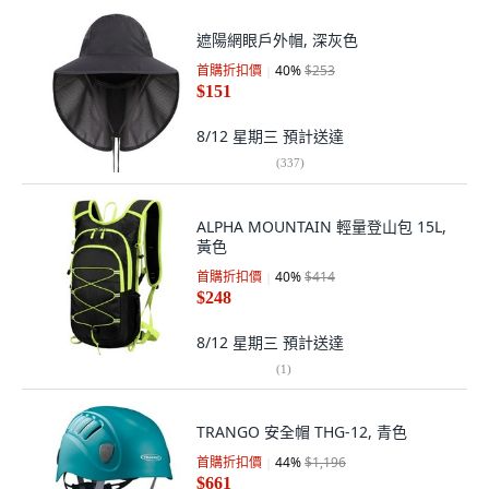
遮陽網眼戶外帽, 深灰色
首購折扣價
40
%
$253
$151
8/12 星期三
預計送達
(
337
)
ALPHA MOUNTAIN 輕量登山包 15L,
黃色
首購折扣價
40
%
$414
$248
8/12 星期三
預計送達
(
1
)
TRANGO 安全帽 THG-12, 青色
首購折扣價
44
%
$1,196
$661