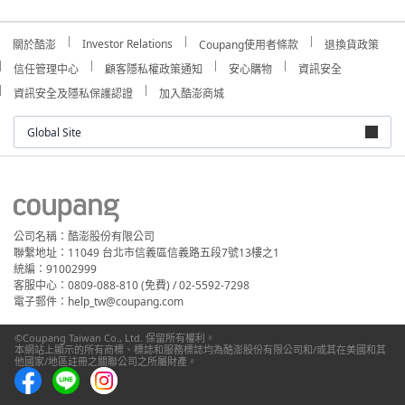
Investor Relations
關於酷澎
Coupang使用者條款
退換貨政策
信任管理中心
顧客隱私權政策通知
安心購物
資訊安全
資訊安全及隱私保護認證
加入酷澎商城
Global Site
公司名稱：酷澎股份有限公司
聯繫地址：11049 台北市信義區信義路五段7號13樓之1
統編：91002999
客服中心：0809-088-810 (免費) / 02-5592-7298
電子郵件：help_tw@coupang.com
©Coupang Taiwan Co., Ltd. 保留所有權利。
本網站上顯示的所有商標、標誌和服務標誌均為酷澎股份有限公司和/或其在美國和其
他國家/地區註冊之關聯公司之所屬財產。