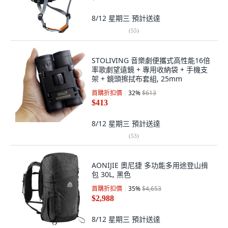
8/12 星期三
預計送達
(
55
)
STOLIVING 音樂劇便攜式高性能16倍
率歌劇望遠鏡 + 專用收納袋 + 手機支
架 + 鏡頭擦拭布套組, 25mm
首購折扣價
32
%
$613
$413
8/12 星期三
預計送達
(
53
)
AONIJIE 奧尼捷 多功能多用途登山揹
包 30L, 黑色
首購折扣價
35
%
$4,653
$2,988
8/12 星期三
預計送達