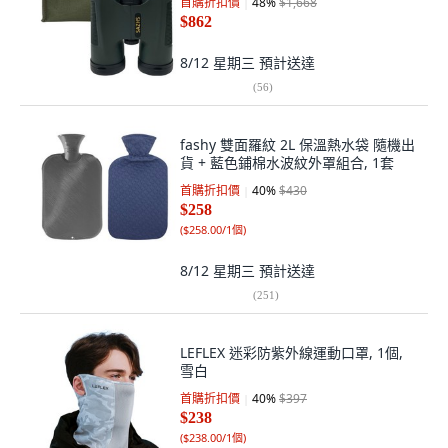
首購折扣價
48
%
$1,668
$862
8/12 星期三
預計送達
(
56
)
fashy 雙面羅紋 2L 保溫熱水袋 隨機出
貨 + 藍色鋪棉水波紋外罩組合, 1套
首購折扣價
40
%
$430
$258
(
$258.00/1個
)
8/12 星期三
預計送達
(
251
)
LEFLEX 迷彩防紫外線運動口罩, 1個,
雪白
首購折扣價
40
%
$397
$238
(
$238.00/1個
)