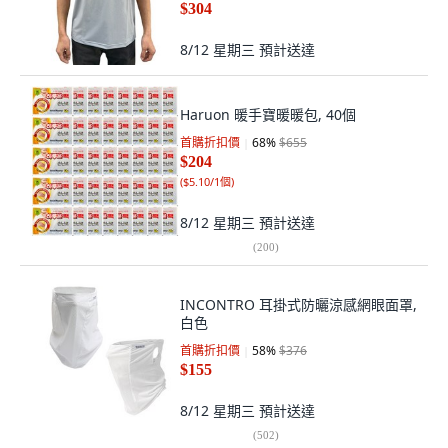
$304
8/12 星期三
預計送達
Haruon 暖手寶暖暖包, 40個
首購折扣價
68
%
$655
$204
(
$5.10/1個
)
8/12 星期三
預計送達
(
200
)
INCONTRO 耳掛式防曬涼感網眼面罩,
白色
首購折扣價
58
%
$376
$155
8/12 星期三
預計送達
(
502
)