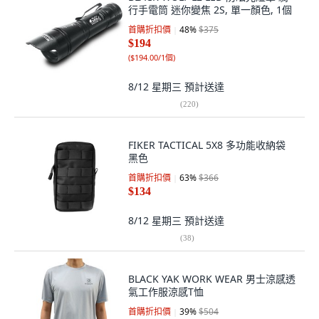
行手電筒 迷你變焦 2S, 單一顏色, 1個
首購折扣價
48
%
$375
$194
(
$194.00/1個
)
8/12 星期三
預計送達
(
220
)
FIKER TACTICAL 5X8 多功能收納袋
黑色
首購折扣價
63
%
$366
$134
8/12 星期三
預計送達
(
38
)
BLACK YAK WORK WEAR 男士涼感透
氣工作服涼感T恤
首購折扣價
39
%
$504