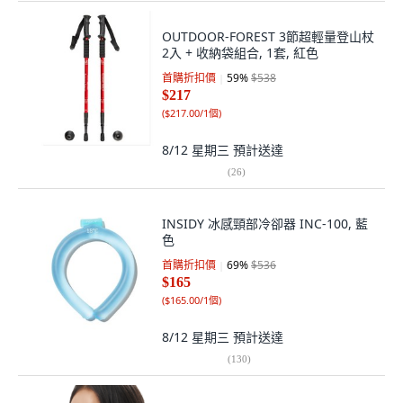
OUTDOOR-FOREST 3節超輕量登山杖
2入 + 收納袋組合, 1套, 紅色
首購折扣價
59
%
$538
$217
(
$217.00/1個
)
8/12 星期三
預計送達
(
26
)
INSIDY 冰感頸部冷卻器 INC-100, 藍
色
首購折扣價
69
%
$536
$165
(
$165.00/1個
)
8/12 星期三
預計送達
(
130
)