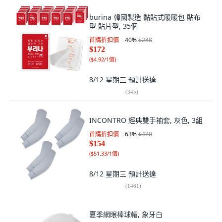
burina 韓國製造 黏貼式暖暖包 貼布
型 貼片型, 35個
首購折扣價
40
%
$288
$172
(
$4.92/1個
)
8/12 星期三
預計送達
(
345
)
INCONTRO 經典雙手袖套, 灰色, 3組
首購折扣價
63
%
$420
$154
(
$51.33/1個
)
8/12 星期三
預計送達
(
1461
)
夏季網眼棒球帽, 象牙白