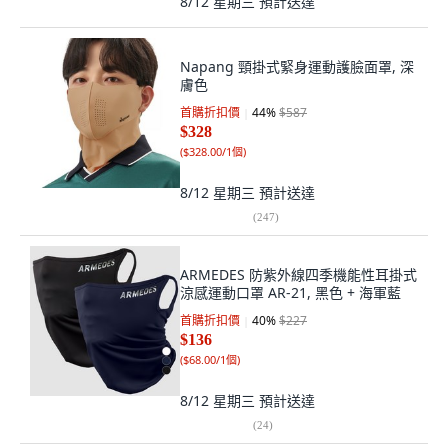
8/12 星期三
預計送達
Napang 頸掛式緊身運動護臉面罩, 深
膚色
首購折扣價
44
%
$587
$328
(
$328.00/1個
)
8/12 星期三
預計送達
(
247
)
ARMEDES 防紫外線四季機能性耳掛式
涼感運動口罩 AR-21, 黑色 + 海軍藍
首購折扣價
40
%
$227
$136
(
$68.00/1個
)
8/12 星期三
預計送達
(
24
)