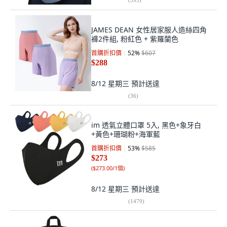
JAMES DEAN 女性居家服人造絲四角
褲2件組, 粉紅色 + 紫羅蘭色
首購折扣價
52
%
$607
$288
8/12 星期三
預計送達
(
36
)
im 透氣立體口罩 5入, 黑色+象牙白
+黃色+珊瑚粉+海軍藍
首購折扣價
53
%
$585
$273
(
$273.00/1個
)
8/12 星期三
預計送達
(
1479
)