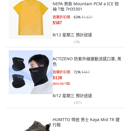
NEPA 男款 Mountain PCM a ICE 短
袖 T恤 7H35301
首購折扣價
63
%
$1,621
$587
8/12 星期三
預計送達
(
18
)
ACTIZENO 防紫外線運動涼感口罩, 黑
色
首購折扣價
72
%
$467
$128
(
$64.00/1個
)
8/12 星期三
預計送達
(
357
)
HUMTTO 悍途 男士 Kaya Mid TR 健
行鞋