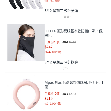
(
$31.67/1個
)
8/12 星期三
預計送達
(
1519
)
LEFLEX 圓形網眼基本款防曬口罩, 1個,
黑色
首購折扣價
40
%
$412
$247
(
$247.00/1個
)
8/12 星期三
預計送達
(
57
)
Mpac Plus 冰環頸掛涼感圈, 粉紅色, 1
個
首購折扣價
48
%
$423
$219
(
$219.00/1個
)