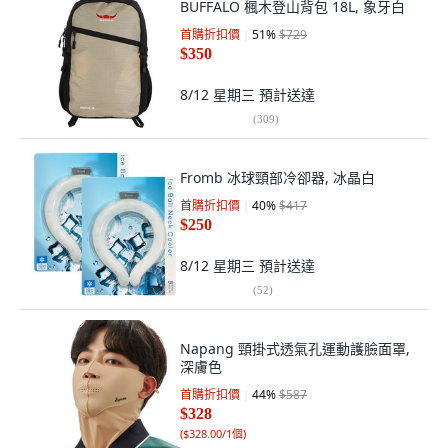
BUFFALO 楓木登山背包 18L, 象牙白
首購折扣價
51
%
$729
$350
8/12 星期三
預計送達
(
309
)
Fromb 冰球頸部冷卻器, 冰晶白
首購折扣價
40
%
$417
$250
8/12 星期三
預計送達
(
52
)
Napang 頸掛式透氣孔運動護臉面罩,
深膚色
首購折扣價
44
%
$587
$328
(
$328.00/1個
)