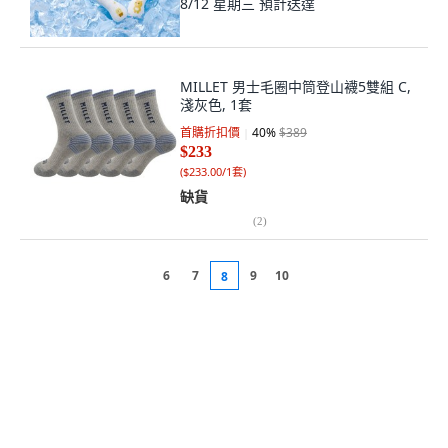
8/12 星期三
預計送達
MILLET 男士毛圈中筒登山襪5雙組 C,
淺灰色, 1套
首購折扣價
40
%
$389
$233
(
$233.00/1套
)
缺貨
(
2
)
6
7
9
10
8