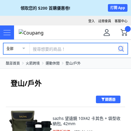
領取您的
$200
首購優惠卷!
打開 App
登入
註冊會員
客服中心
全部
酷澎首頁
火箭跨境
運動休閒
登山/戶外
登山/戶外
篩選器
sazhs 望遠鏡 10X42 卡其色 + 袋型收
納包, 42mm