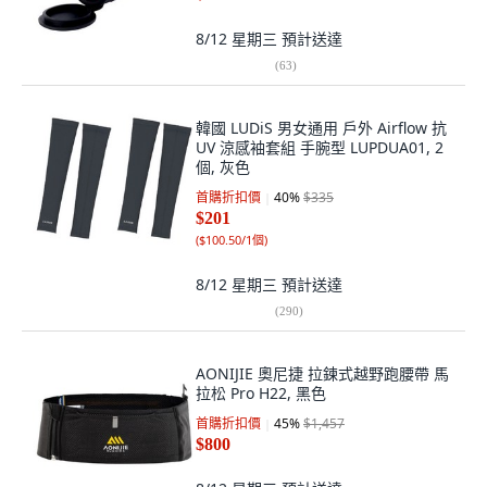
8/12 星期三
預計送達
(
63
)
韓國 LUDiS 男女通用 戶外 Airflow 抗
UV 涼感袖套組 手腕型 LUPDUA01, 2
個, 灰色
首購折扣價
40
%
$335
$201
(
$100.50/1個
)
8/12 星期三
預計送達
(
290
)
AONIJIE 奧尼捷 拉鍊式越野跑腰帶 馬
拉松 Pro H22, 黑色
首購折扣價
45
%
$1,457
$800