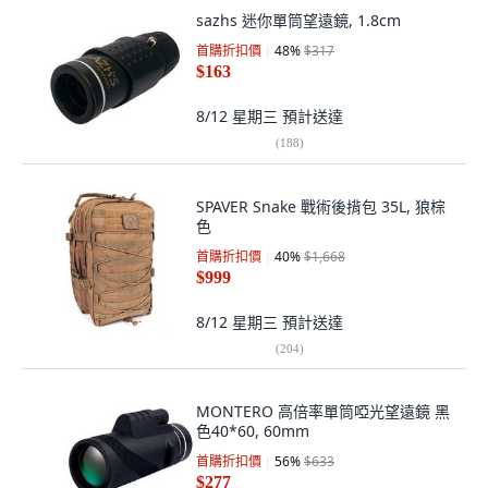
sazhs 迷你單筒望遠鏡, 1.8cm
首購折扣價
48
%
$317
$163
8/12 星期三
預計送達
(
188
)
SPAVER Snake 戰術後揹包 35L, 狼棕
色
首購折扣價
40
%
$1,668
$999
8/12 星期三
預計送達
(
204
)
MONTERO 高倍率單筒啞光望遠鏡 黑
色40*60, 60mm
首購折扣價
56
%
$633
$277