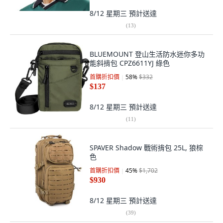
8/12 星期三
預計送達
(
13
)
BLUEMOUNT 登山生活防水迷你多功
能斜揹包 CPZ6611YJ 綠色
首購折扣價
58
%
$332
$137
8/12 星期三
預計送達
(
11
)
SPAVER Shadow 戰術揹包 25L, 狼棕
色
首購折扣價
45
%
$1,702
$930
8/12 星期三
預計送達
(
39
)