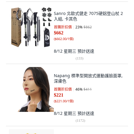
Sanro 北歐式健走 7075硬鋁登山杖 2
入組, 卡其色
首購折扣價
23
%
$862
$662
(
$662.00/1個
)
8/12 星期三
預計送達
(
133
)
Napang 標準型開放式運動護臉面罩,
深膚色
首購折扣價
46
%
$411
$221
(
$221.00/1個
)
8/12 星期三
預計送達
(
1172
)