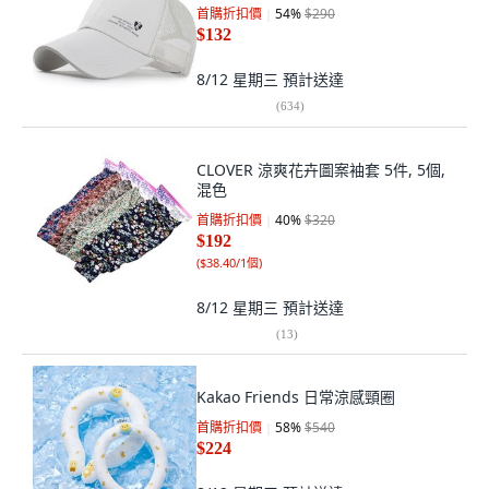
首購折扣價
54
%
$290
$132
8/12 星期三
預計送達
(
634
)
CLOVER 涼爽花卉圖案袖套 5件, 5個,
混色
首購折扣價
40
%
$320
$192
(
$38.40/1個
)
8/12 星期三
預計送達
(
13
)
Kakao Friends 日常涼感頸圈
首購折扣價
58
%
$540
$224