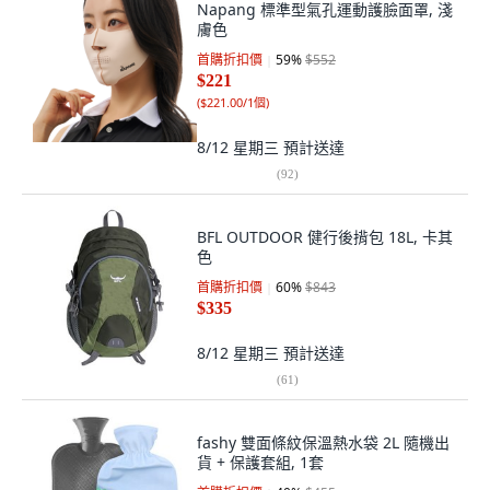
Napang 標準型氣孔運動護臉面罩, 淺
膚色
首購折扣價
59
%
$552
$221
(
$221.00/1個
)
8/12 星期三
預計送達
(
92
)
BFL OUTDOOR 健行後揹包 18L, 卡其
色
首購折扣價
60
%
$843
$335
8/12 星期三
預計送達
(
61
)
fashy 雙面條紋保溫熱水袋 2L 隨機出
貨 + 保護套組, 1套