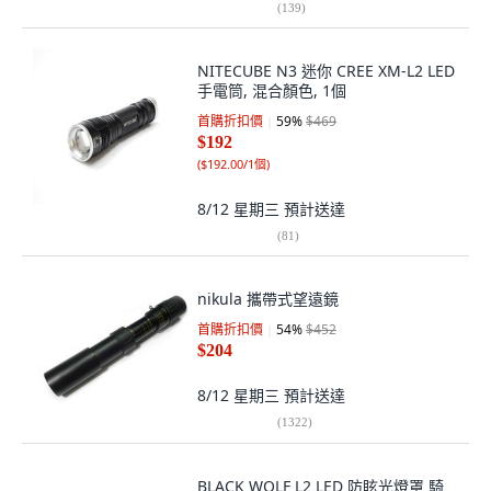
(
139
)
NITECUBE N3 迷你 CREE XM-L2 LED
手電筒, 混合顏色, 1個
首購折扣價
59
%
$469
$192
(
$192.00/1個
)
8/12 星期三
預計送達
(
81
)
nikula 攜帶式望遠鏡
首購折扣價
54
%
$452
$204
8/12 星期三
預計送達
(
1322
)
BLACK WOLF L2 LED 防眩光燈罩 騎