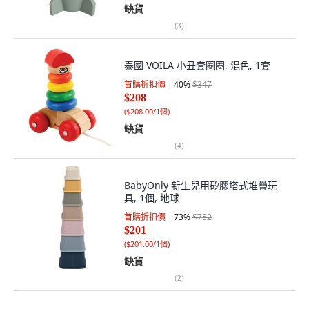
缺貨
(
3
)
泰國 VOILA 小丑套圈圈, 混色, 1套
首購折扣價
40
%
$347
$208
(
$208.00/1個
)
缺貨
(
4
)
BabyOnly 新生兒用矽膠塔式堆疊玩
具, 1個, 地球
首購折扣價
73
%
$752
$201
(
$201.00/1個
)
缺貨
(
2
)