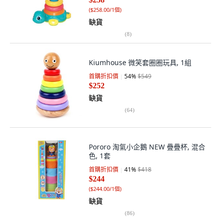
(
$258.00/1個
)
缺貨
(
8
)
Kiumhouse 微笑套圈圈玩具, 1組
首購折扣價
54
%
$549
$252
缺貨
(
64
)
Pororo 淘氣小企鵝 NEW 疊疊杯, 混合
色, 1套
首購折扣價
41
%
$418
$244
(
$244.00/1個
)
缺貨
(
86
)