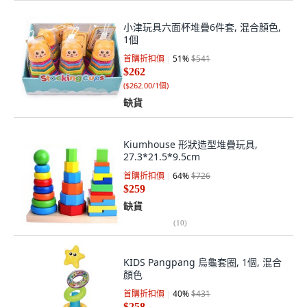
小津玩具六面杯堆疊6件套, 混合顏色,
1個
首購折扣價
51
%
$541
$262
(
$262.00/1個
)
缺貨
Kiumhouse 形狀造型堆疊玩具,
27.3*21.5*9.5cm
首購折扣價
64
%
$726
$259
缺貨
(
10
)
KIDS Pangpang 烏龜套圈, 1個, 混合
顏色
首購折扣價
40
%
$431
$258