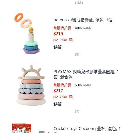
(
188
)
beiens 小雞戒指疊戴, 混色, 1個
首購折扣價
40
%
$366
$219
(
$219.00/1個
)
缺貨
(
9
)
PLAYMAX 嬰幼兒矽膠堆疊套圈組, 1
套, 混合色
首購折扣價
63
%
$587
$217
(
$217.00/1個
)
缺貨
(
7
)
Cuckoo Toys Cocoong 疊杯, 混色, 1