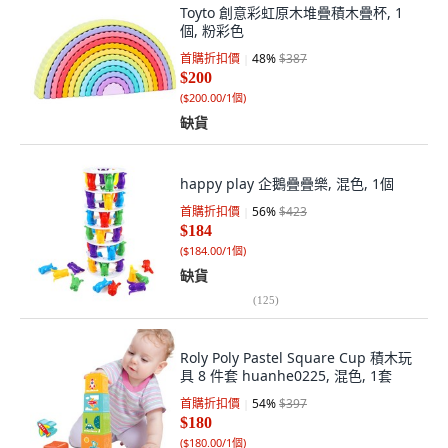
Toyto 創意彩虹原木堆疊積木疊杯, 1
個, 粉彩色
首購折扣價
48
%
$387
$200
(
$200.00/1個
)
缺貨
happy play 企鵝疊疊樂, 混色, 1個
首購折扣價
56
%
$423
$184
(
$184.00/1個
)
缺貨
(
125
)
Roly Poly Pastel Square Cup 積木玩
具 8 件套 huanhe0225, 混色, 1套
首購折扣價
54
%
$397
$180
(
$180.00/1個
)