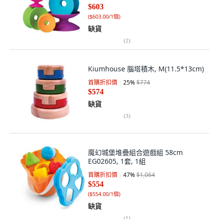
$603
(
$603.00/1個
)
缺貨
(
2
)
Kiumhouse 腦塔積木, M(11.5*13cm)
首購折扣價
25
%
$774
$574
缺貨
(
3
)
魔幻城堡堆疊組合遊戲組 58cm
EG02605, 1套, 1組
首購折扣價
47
%
$1,064
$554
(
$554.00/1個
)
缺貨
(
1
)