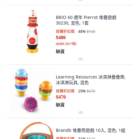
BRIO 60 週年 Pierrot 堆疊遊戲
30230, 混色, 1套
首購折扣價
48
%
$938
$486
(
$486.00/1個
)
缺貨
(
5
)
Learning Resources 冰淇淋疊疊樂,
冰淇淋玩具, 混色
首購折扣價
29
%
$670
$470
缺貨
(
4
)
Brandb 堆疊筒遊戲 10入, 混色, 1組
首購折扣價
31
%
$636