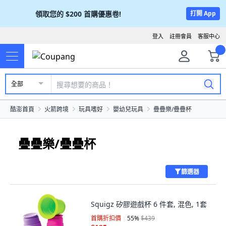
領取您的
$200
首購優惠卷!
打開 App
登入
註冊會員
客服中心
全部
酷澎首頁
火箭跨境
玩具嗜好
嬰幼兒玩具
疊疊樂/疊疊杯
疊疊樂/疊疊杯
篩選器
Squigz 矽膠遊戲杯 6 件套, 混色, 1套
首購折扣價
55
%
$439