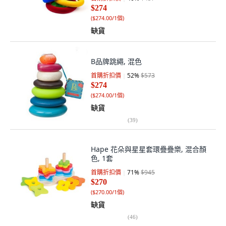
$274
(
$274.00/1個
)
缺貨
B品牌跳繩, 混色
首購折扣價
52
%
$573
$274
(
$274.00/1個
)
缺貨
(
39
)
Hape 花朵與星星套環疊疊樂, 混合顏
色, 1套
首購折扣價
71
%
$945
$270
(
$270.00/1個
)
缺貨
(
46
)