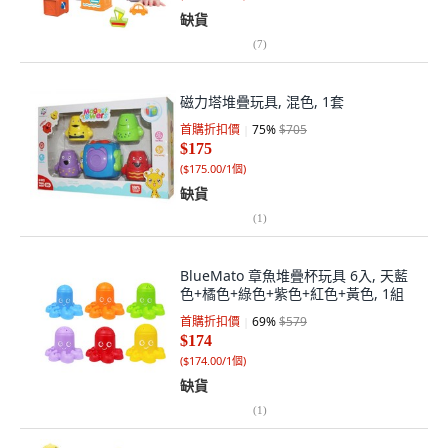
缺貨
(
7
)
磁力塔堆疊玩具, 混色, 1套
首購折扣價
75
%
$705
$175
(
$175.00/1個
)
缺貨
(
1
)
BlueMato 章魚堆疊杯玩具 6入, 天藍
色+橘色+綠色+紫色+紅色+黃色, 1組
首購折扣價
69
%
$579
$174
(
$174.00/1個
)
缺貨
(
1
)