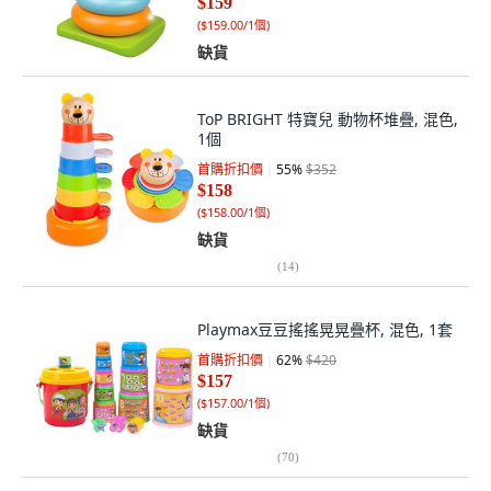
$159
(
$159.00/1個
)
缺貨
ToP BRIGHT 特寶兒 動物杯堆疊, 混色,
1個
首購折扣價
55
%
$352
$158
(
$158.00/1個
)
缺貨
(
14
)
Playmax豆豆搖搖晃晃疊杯, 混色, 1套
首購折扣價
62
%
$420
$157
(
$157.00/1個
)
缺貨
(
70
)