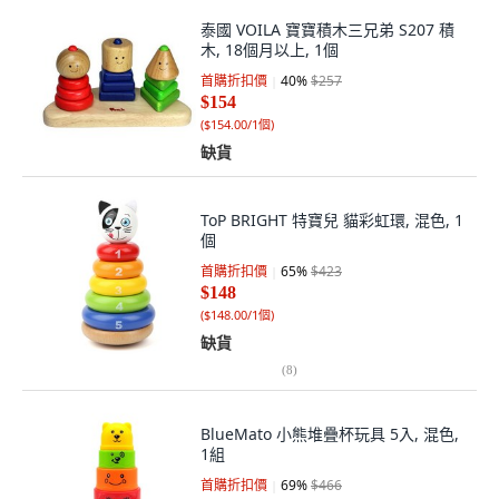
泰國 VOILA 寶寶積木三兄弟 S207 積
木, 18個月以上, 1個
首購折扣價
40
%
$257
$154
(
$154.00/1個
)
缺貨
ToP BRIGHT 特寶兒 貓彩虹環, 混色, 1
個
首購折扣價
65
%
$423
$148
(
$148.00/1個
)
缺貨
(
8
)
BlueMato 小熊堆疊杯玩具 5入, 混色,
1組
首購折扣價
69
%
$466