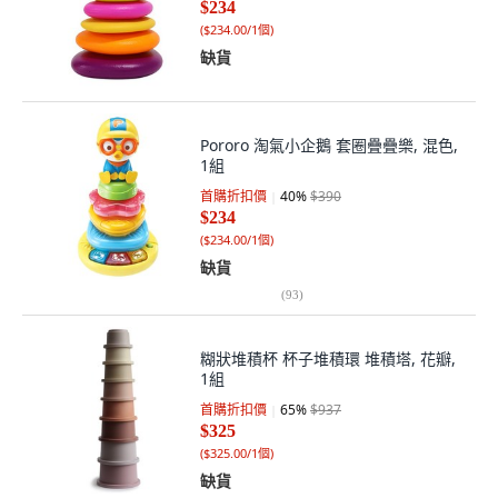
$234
(
$234.00/1個
)
缺貨
Pororo 淘氣小企鵝 套圈疊疊樂, 混色,
1組
首購折扣價
40
%
$390
$234
(
$234.00/1個
)
缺貨
(
93
)
糊狀堆積杯 杯子堆積環 堆積塔, 花瓣,
1組
首購折扣價
65
%
$937
$325
(
$325.00/1個
)
缺貨