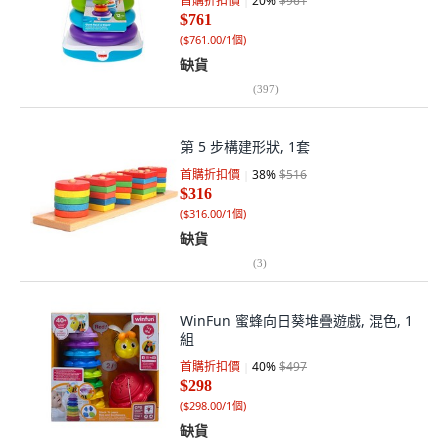
首購折扣價
20
%
$961
$761
(
$761.00/1個
)
缺貨
(
397
)
第 5 步構建形狀, 1套
首購折扣價
38
%
$516
$316
(
$316.00/1個
)
缺貨
(
3
)
WinFun 蜜蜂向日葵堆疊遊戲, 混色, 1
組
首購折扣價
40
%
$497
$298
(
$298.00/1個
)
缺貨