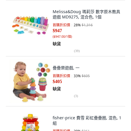
Melissa&Doug 瑪莉莎 數字原木教具
遊戲 MD9275, 混合色, 1個
首購折扣價
28
%
$1,316
$947
(
$947.00/1個
)
缺貨
(
39
)
疊疊樂遊戲, 一
首購折扣價
33
%
$605
$405
缺貨
(
3
)
fisher-price 費雪 彩虹疊疊圈, 混色, 1
組