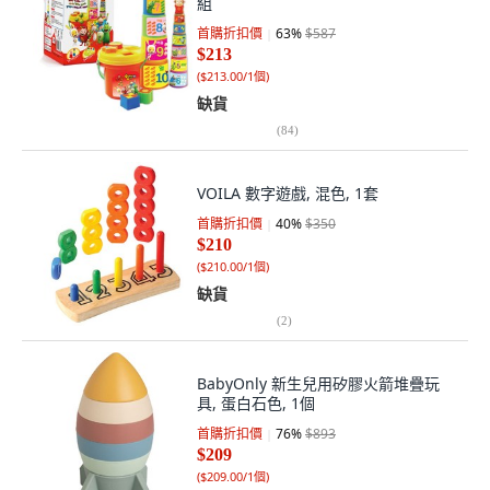
組
首購折扣價
63
%
$587
$213
(
$213.00/1個
)
缺貨
(
84
)
VOILA 數字遊戲, 混色, 1套
首購折扣價
40
%
$350
$210
(
$210.00/1個
)
缺貨
(
2
)
BabyOnly 新生兒用矽膠火箭堆疊玩
具, 蛋白石色, 1個
首購折扣價
76
%
$893
$209
(
$209.00/1個
)