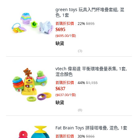
green toys 玩具入門杯堆疊套組, 混
色, 1套
首購折扣價
22
%
$895
$695
(
$695.00/1個
)
缺貨
(
3
)
vtech 偉易達 平衡環堆疊量表集, 1套,
混合顏色
首購折扣價
44
%
$1,155
$637
(
$637.00/1個
)
缺貨
(
8
)
Fat Brain Toys 拼接塔堆疊, 混色, 1套
首購折扣價
30
%
$866