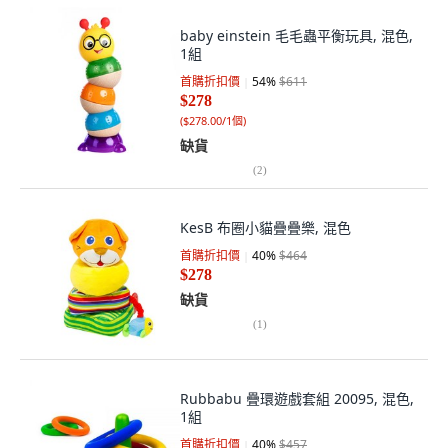
baby einstein 毛毛蟲平衡玩具, 混色,
1組
首購折扣價
54
%
$611
$278
(
$278.00/1個
)
缺貨
(
2
)
KesB 布圈小貓疊疊樂, 混色
首購折扣價
40
%
$464
$278
缺貨
(
1
)
Rubbabu 疊環遊戲套組 20095, 混色,
1組
首購折扣價
40
%
$457