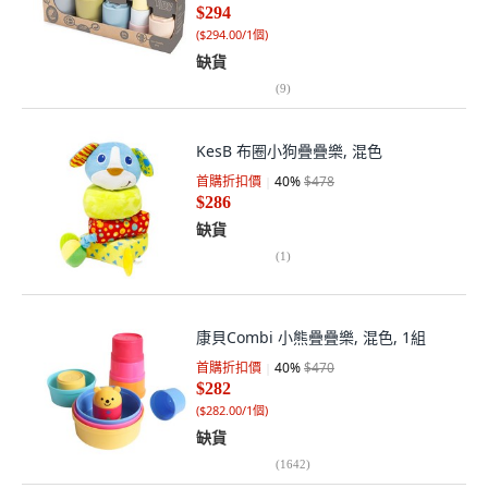
$294
(
$294.00/1個
)
缺貨
(
9
)
KesB 布圈小狗疊疊樂, 混色
首購折扣價
40
%
$478
$286
缺貨
(
1
)
康貝Combi 小熊疊疊樂, 混色, 1組
首購折扣價
40
%
$470
$282
(
$282.00/1個
)
缺貨
(
1642
)