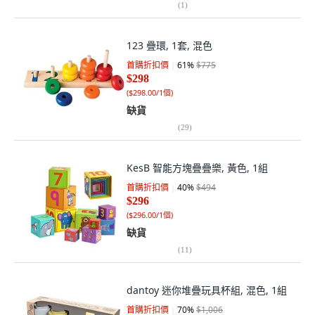
(
1
)
123 疊環, 1套, 混色
首購折扣價
61
%
$775
$298
(
$298.00/1個
)
缺貨
(
29
)
KesB 智能方塊疊疊樂, 黃色, 1組
首購折扣價
40
%
$494
$296
(
$296.00/1個
)
缺貨
(
11
)
dantoy 迷你堆疊玩具杯組, 混色, 1組
首購折扣價
70
%
$1,006