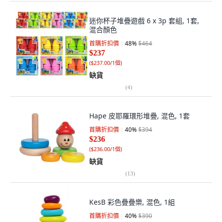
迷你杯子堆疊遊戲 6 x 3p 套組, 1套,
混合顏色
首購折扣價
48
%
$464
$237
(
$237.00/1個
)
缺貨
(
4
)
Hape 皮耶羅環形堆疊, 混色, 1套
首購折扣價
40
%
$394
$236
(
$236.00/1個
)
缺貨
(
13
)
KesB 彩色疊疊樂, 混色, 1組
首購折扣價
40
%
$390