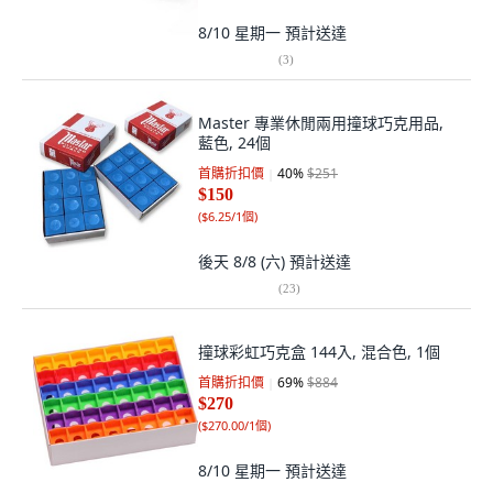
8/10 星期一
預計送達
(
3
)
Master 專業休閒兩用撞球巧克用品,
藍色, 24個
首購折扣價
40
%
$251
$150
(
$6.25/1個
)
後天 8/8 (六)
預計送達
(
23
)
撞球彩虹巧克盒 144入, 混合色, 1個
首購折扣價
69
%
$884
$270
(
$270.00/1個
)
8/10 星期一
預計送達