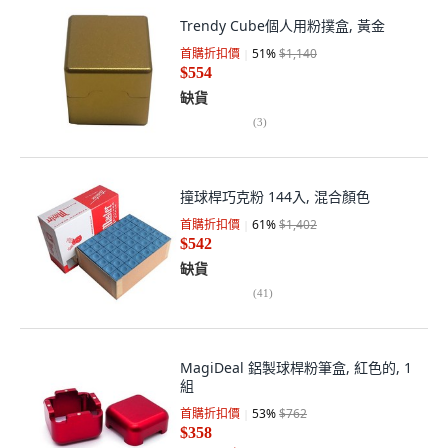
Trendy Cube個人用粉撲盒, 黃金
首購折扣價
51
%
$1,140
$554
缺貨
(
3
)
撞球桿巧克粉 144入, 混合顏色
首購折扣價
61
%
$1,402
$542
缺貨
(
41
)
MagiDeal 鋁製球桿粉筆盒, 紅色的, 1
組
首購折扣價
53
%
$762
$358