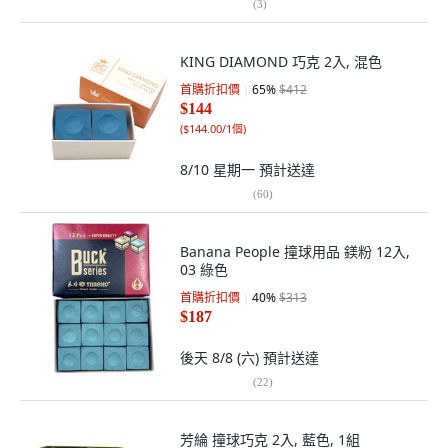
(
3
)
KING DIAMOND 巧克 2入, 混色
首購折扣價
65
%
$412
$144
(
$144.00/1個
)
8/10 星期一
預計送達
(
60
)
Banana People 撞球用品 鎂粉 12入,
03 綠色
首購折扣價
40
%
$313
$187
後天 8/8 (六)
預計送達
(
22
)
芳綸 撞球巧克 2入, 藍色, 1組