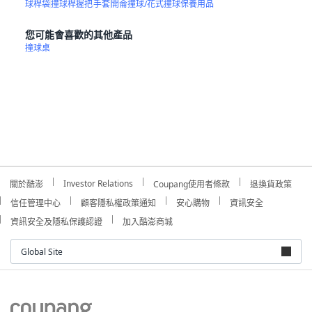
球桿袋
撞球桿握把
手套
開侖撞球/花式撞球保養用品
您可能會喜歡的其他產品
撞球桌
Investor Relations
關於酷澎
Coupang使用者條款
退換貨政策
信任管理中心
顧客隱私權政策通知
安心購物
資訊安全
資訊安全及隱私保護認證
加入酷澎商城
Global Site