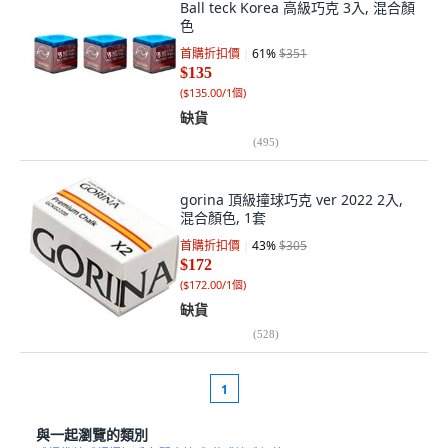
Ball teck Korea 高級巧克 3入, 混合顏
色
首購折扣價
61
%
$351
$135
(
$135.00/1個
)
缺貨
(
495
)
gorina 頂級撞球巧克 ver 2022 2入,
混合顏色, 1套
首購折扣價
43
%
$305
$172
(
$172.00/1個
)
缺貨
(
528
)
1
與一起瀏覽的類別