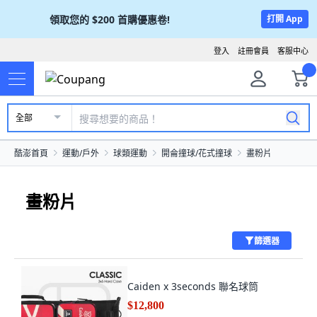
領取您的
$200
首購優惠卷!
打開 App
登入
註冊會員
客服中心
全部
酷澎首頁
運動/戶外
球類運動
開侖撞球/花式撞球
畫粉片
畫粉片
篩選器
Caiden x 3seconds 聯名球筒
$12,800