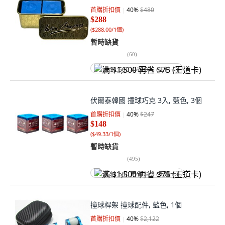
首購折扣價
40
%
$480
$288
(
$288.00/1個
)
暫時缺貨
(
60
)
满 $1,500 再省 $75 (王道卡)
伏爾泰韓國 撞球巧克 3入, 藍色, 3個
首購折扣價
40
%
$247
$148
(
$49.33/1個
)
暫時缺貨
(
495
)
满 $1,500 再省 $75 (王道卡)
撞球桿架 撞球配件, 藍色, 1個
首購折扣價
40
%
$2,122