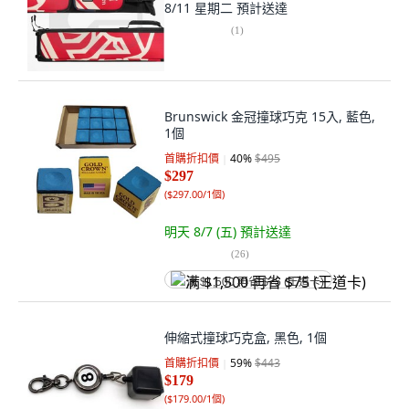
8/11 星期二
預計送達
(
1
)
Brunswick 金冠撞球巧克 15入, 藍色,
1個
首購折扣價
40
%
$495
$297
(
$297.00/1個
)
明天 8/7 (五)
預計送達
(
26
)
满 $1,500 再省 $75 (王道卡)
伸縮式撞球巧克盒, 黑色, 1個
首購折扣價
59
%
$443
$179
(
$179.00/1個
)