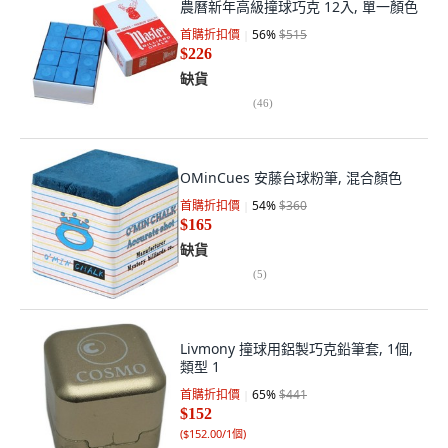
農曆新年高級撞球巧克 12入, 單一顏色
首購折扣價
56
%
$515
$226
缺貨
(
46
)
OMinCues 安藤台球粉筆, 混合顏色
首購折扣價
54
%
$360
$165
缺貨
(
5
)
Livmony 撞球用鋁製巧克鉛筆套, 1個,
類型 1
首購折扣價
65
%
$441
$152
(
$152.00/1個
)