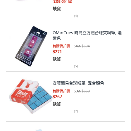
(
$358.00/1個
)
缺貨
(
4
)
OMinCues 時尚立方體台球夾粉筆, 淺
紫色
首購折扣價
54
%
$594
$271
缺貨
(
5
)
安藤簡易台球粉筆, 混合顏色
首購折扣價
60
%
$659
$262
缺貨
(
2
)