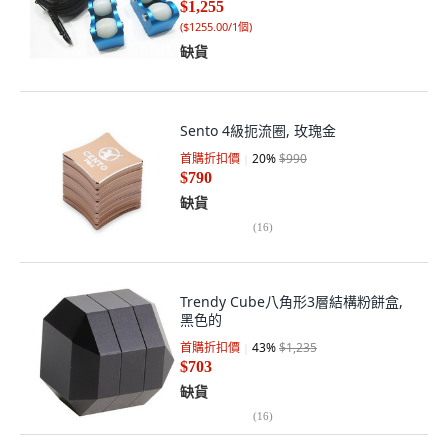
$1,255
(
$1255.00/1個
)
缺貨
Sento 4級扼流圈, 玫瑰金
首購折扣價
20
%
$990
$790
缺貨
(
16
)
Trendy Cube八角形3層結構粉餅盒,
黑色的
首購折扣價
43
%
$1,235
$703
缺貨
(
16
)