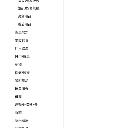
活頁夾/文件夾
筆記本/便條紙
書寫用品
辦公用品
食品飲料
美妝保養
個人清潔
日用/紙品
寵物
保健/醫療
餐廚用品
玩具嗜好
母嬰
運動/休閒/戶外
服飾
室內家居