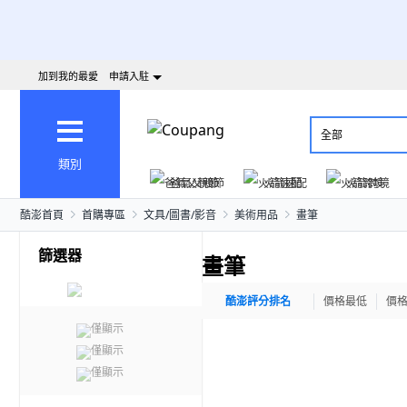
加到我的最愛
申請入駐
全部
類別
爸氣父親節
火箭速配
火箭跨境
酷澎首頁
首購專區
文具/圖書/影音
美術用品
畫筆
篩選器
畫筆
酷澎評分排名
價格最低
價
僅顯示
僅顯示
僅顯示