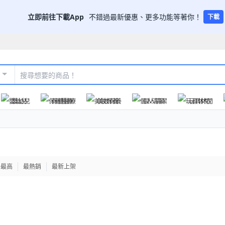
立即前往下載App
不錯過最新優惠、更多功能等著你！
下載
嬰幼兒
保健醫療
美妝保養
個人清潔
玩具休閒
格最高
最熱銷
最新上架