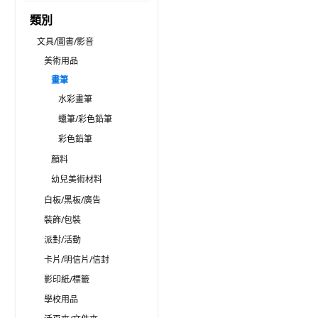
類別
文具/圖書/影音
美術用品
畫筆
水彩畫筆
蠟筆/彩色鉛筆
彩色鉛筆
顏料
幼兒美術材料
白板/黑板/廣告
裝飾/包裝
派對/活動
卡片/明信片/信封
影印紙/標籤
學校用品