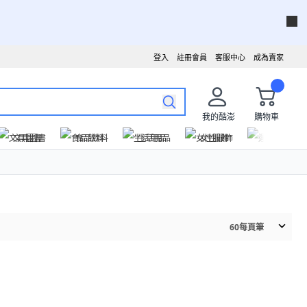
登入
註冊會員
客服中心
成為賣家
我的酷澎
購物車
文具圖書
食品飲料
生活用品
女性服飾
運動戶外
60
每頁筆