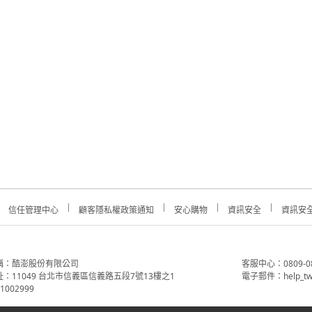
信任管理中心
顧客隱私權政策通知
安心購物
資訊安全
資訊安
稱：酷澎股份有限公司
客服中心：0809-088-
：11049 台北市信義區信義路五段7號13樓之1
電子郵件：help_tw
002999