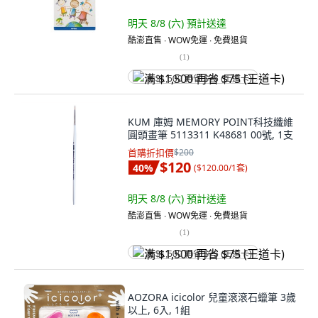
明天 8/8 (六)
預計送達
酷澎直售 ∙ WOW免運 ∙ 免費退貨
(
1
)
满 $1,500 再省 $75 (王道卡)
KUM 庫姆 MEMORY POINT科技纖維
圓頭畫筆 5113311 K48681 00號, 1支
首購折扣價
$200
$120
40
%
(
$120.00/1套
)
明天 8/8 (六)
預計送達
酷澎直售 ∙ WOW免運 ∙ 免費退貨
(
1
)
满 $1,500 再省 $75 (王道卡)
AOZORA icicolor 兒童滾滾石蠟筆 3歲
以上, 6入, 1組