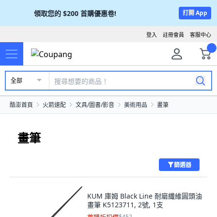
領取您的
$200
首購優惠卷!
打開 App
登入
註冊會員
客服中心
全部
酷澎首頁
火箭速配
文具/圖書/影音
美術用品
畫筆
畫筆
篩選器
KUM 庫姆 Black Line 耐磨纖維圓頭油
畫筆 K5123711, 2號, 1支
$452