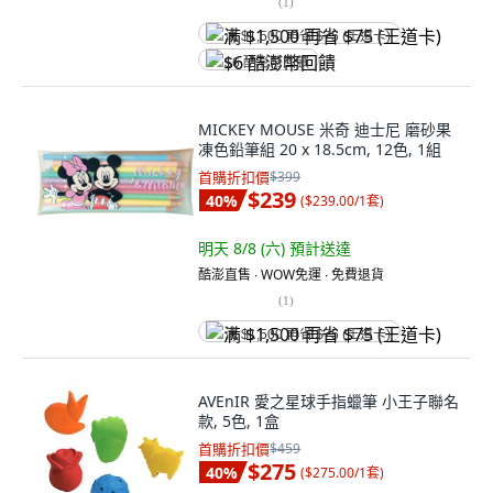
(
1
)
满 $1,500 再省 $75 (王道卡)
$6 酷澎幣回饋
MICKEY MOUSE 米奇 迪士尼 磨砂果
凍色鉛筆組 20 x 18.5cm, 12色, 1組
首購折扣價
$399
$239
40
%
(
$239.00/1套
)
明天 8/8 (六)
預計送達
酷澎直售 ∙ WOW免運 ∙ 免費退貨
(
1
)
满 $1,500 再省 $75 (王道卡)
AVEnIR 愛之星球手指蠟筆 小王子聯名
款, 5色, 1盒
首購折扣價
$459
$275
40
%
(
$275.00/1套
)