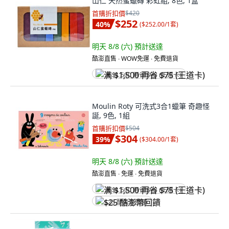
山仁 天然蜜蠟磚 彩虹組, 8色, 1盒
首購折扣價
$420
$252
40
%
(
$252.00/1套
)
明天 8/8 (六)
預計送達
酷澎直售 ∙ WOW免運 ∙ 免費退貨
满 $1,500 再省 $75 (王道卡)
Moulin Roty 可洗式3合1蠟筆 奇趣怪
誕, 9色, 1組
首購折扣價
$504
$304
39
%
(
$304.00/1套
)
明天 8/8 (六)
預計送達
酷澎直售 ∙ 免運 ∙ 免費退貨
满 $1,500 再省 $75 (王道卡)
$25 酷澎幣回饋