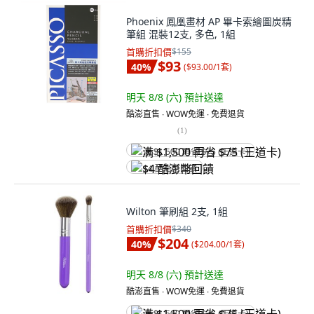
Phoenix 鳳凰畫材 AP 畢卡索繪圖炭精
筆組 混裝12支, 多色, 1組
首購折扣價
$155
$93
40
%
(
$93.00/1套
)
明天 8/8 (六)
預計送達
酷澎直售 ∙ WOW免運 ∙ 免費退貨
(
1
)
满 $1,500 再省 $75 (王道卡)
$4 酷澎幣回饋
Wilton 筆刷組 2支, 1組
首購折扣價
$340
$204
40
%
(
$204.00/1套
)
明天 8/8 (六)
預計送達
酷澎直售 ∙ WOW免運 ∙ 免費退貨