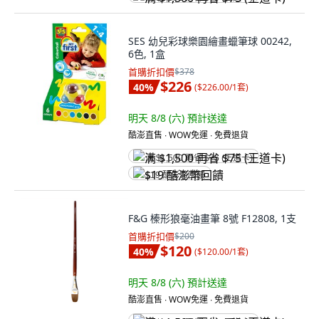
SES 幼兒彩球樂園繪畫蠟筆球 00242,
6色, 1盒
首購折扣價
$378
$226
40
%
(
$226.00/1套
)
明天 8/8 (六)
預計送達
酷澎直售 ∙ WOW免運 ∙ 免費退貨
满 $1,500 再省 $75 (王道卡)
$19 酷澎幣回饋
F&G 榛形狼毫油畫筆 8號 F12808, 1支
首購折扣價
$200
$120
40
%
(
$120.00/1套
)
明天 8/8 (六)
預計送達
酷澎直售 ∙ WOW免運 ∙ 免費退貨