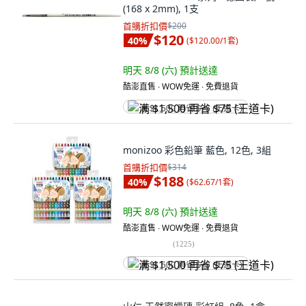
(168 x 2mm), 1支
首購折扣價
$200
$120
40
%
(
$120.00/1套
)
明天 8/8 (六)
預計送達
酷澎直售 ∙ WOW免運 ∙ 免費退貨
满 $1,500 再省 $75 (王道卡)
monizoo 彩色鉛筆 藍色, 12色, 3組
首購折扣價
$314
$188
40
%
(
$62.67/1套
)
明天 8/8 (六)
預計送達
酷澎直售 ∙ WOW免運 ∙ 免費退貨
(
1225
)
满 $1,500 再省 $75 (王道卡)