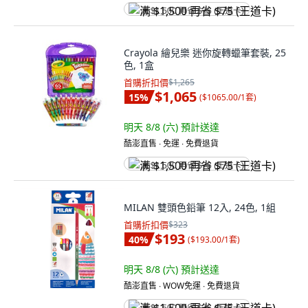
满 $1,500 再省 $75 (王道卡)
Crayola 繪兒樂 迷你旋轉蠟筆套裝, 25
色, 1盒
首購折扣價
$1,265
$1,065
15
%
(
$1065.00/1套
)
明天 8/8 (六)
預計送達
酷澎直售 ∙ 免運 ∙ 免費退貨
满 $1,500 再省 $75 (王道卡)
MILAN 雙頭色鉛筆 12入, 24色, 1組
首購折扣價
$323
$193
40
%
(
$193.00/1套
)
明天 8/8 (六)
預計送達
酷澎直售 ∙ WOW免運 ∙ 免費退貨