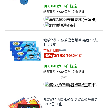
明天 8/8 (六)
預計送達
酷澎直售 ∙ WOW免運 ∙ 免費退貨
满 $1,500 再省 $75 (王道卡)
$14 酷澎幣回饋
地球化學 超級自動色鉛筆 黑色 12支,
1色, 3盒
首購折扣價
$330
$198
40
%
(
$66.00/1套
)
明天 8/8 (六)
預計送達
酷澎直售 ∙ WOW免運 ∙ 免費退貨
(
202
)
满 $1,500 再省 $75 (王道卡)
FLOWER MONACO 女寶寶蠟筆禮盒
Set 6色, 1盒