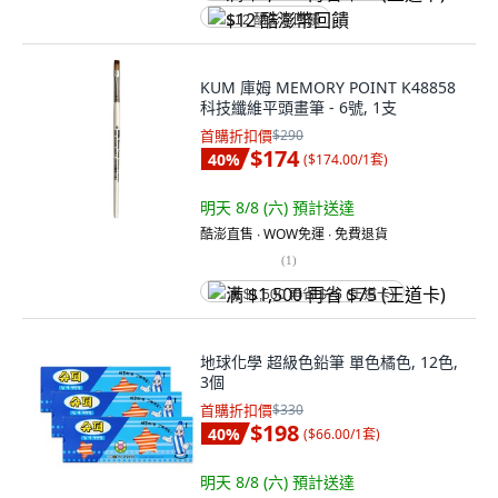
$12 酷澎幣回饋
KUM 庫姆 MEMORY POINT K48858
科技纖維平頭畫筆 - 6號, 1支
首購折扣價
$290
$174
40
%
(
$174.00/1套
)
明天 8/8 (六)
預計送達
酷澎直售 ∙ WOW免運 ∙ 免費退貨
(
1
)
满 $1,500 再省 $75 (王道卡)
地球化學 超級色鉛筆 單色橘色, 12色,
3個
首購折扣價
$330
$198
40
%
(
$66.00/1套
)
明天 8/8 (六)
預計送達