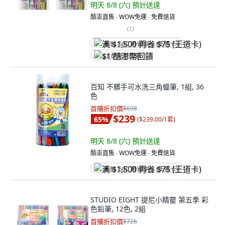
明天 8/8 (六)
預計送達
酷澎直售 ∙ WOW免運 ∙ 免費退貨
(
1
)
满 $1,500 再省 $75 (王道卡)
$1 酷澎幣回饋
百知 不髒手可水洗三角蠟筆, 1組, 36
色
首購折扣價
$698
$239
65
%
(
$239.00/1套
)
明天 8/8 (六)
預計送達
酷澎直售 ∙ WOW免運 ∙ 免費退貨
满 $1,500 再省 $75 (王道卡)
STUDIO EIGHT 提尼小精靈 第五季 彩
色鉛筆, 12色, 2組
首購折扣價
$726