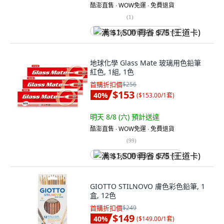
酷澎直售 ∙ WOW免運 ∙ 免費退貨
(
1
)
满 $1,500 再省 $75 (王道卡)
地球化學 Glass Mate 玻璃用色鉛筆
紅色, 1組, 1色
首購折扣價
$256
$153
40
%
(
$153.00/1套
)
明天 8/8 (六)
預計送達
酷澎直售 ∙ WOW免運 ∙ 免費退貨
(
99
)
满 $1,500 再省 $75 (王道卡)
GIOTTO STILNOVO 膚色彩色鉛筆, 1
盒, 12色
首購折扣價
$249
$149
40
%
(
$149.00/1套
)