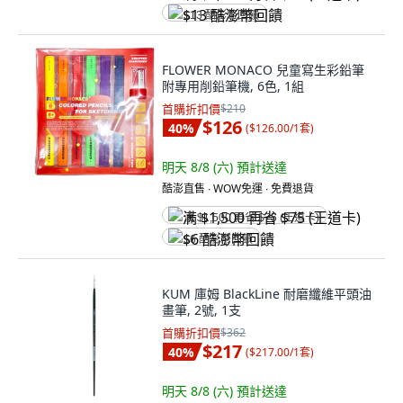
$13 酷澎幣回饋
FLOWER MONACO 兒童寫生彩鉛筆
附專用削鉛筆機, 6色, 1組
首購折扣價
$210
$126
40
%
(
$126.00/1套
)
明天 8/8 (六)
預計送達
酷澎直售 ∙ WOW免運 ∙ 免費退貨
满 $1,500 再省 $75 (王道卡)
$6 酷澎幣回饋
KUM 庫姆 BlackLine 耐磨纖維平頭油
畫筆, 2號, 1支
首購折扣價
$362
$217
40
%
(
$217.00/1套
)
明天 8/8 (六)
預計送達