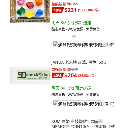
首購折扣價
$385
$231
40
%
(
$231.00/1套
)
明天 8/8 (六)
預計送達
酷澎直售 ∙ WOW免運 ∙ 免費退貨
(
4
)
满 $1,500 再省 $75 (王道卡)
JANUA 老人牌 炭筆, 黑色, 50支
首購折扣價
$340
$204
40
%
(
$4.08/1套
)
明天 8/8 (六)
預計送達
酷澎直售 ∙ WOW免運 ∙ 免費退貨
满 $1,500 再省 $75 (王道卡)
KUM 庫姆 科技纖維平頭畫筆
MEMORY POINT系列 - 德國製, 2號