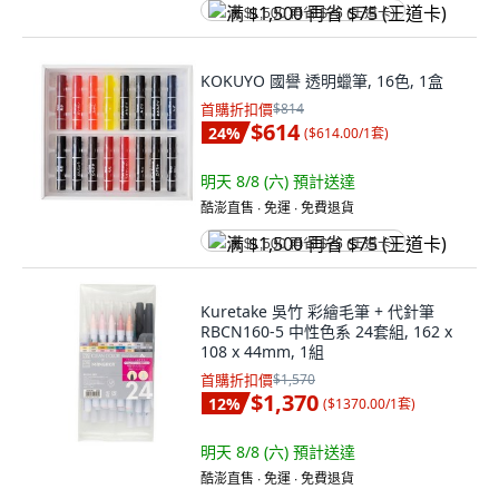
满 $1,500 再省 $75 (王道卡)
KOKUYO 國譽 透明蠟筆, 16色, 1盒
首購折扣價
$814
$614
24
%
(
$614.00/1套
)
明天 8/8 (六)
預計送達
酷澎直售 ∙ 免運 ∙ 免費退貨
满 $1,500 再省 $75 (王道卡)
Kuretake 吳竹 彩繪毛筆 + 代針筆
RBCN160-5 中性色系 24套組, 162 x
108 x 44mm, 1組
首購折扣價
$1,570
$1,370
12
%
(
$1370.00/1套
)
明天 8/8 (六)
預計送達
酷澎直售 ∙ 免運 ∙ 免費退貨