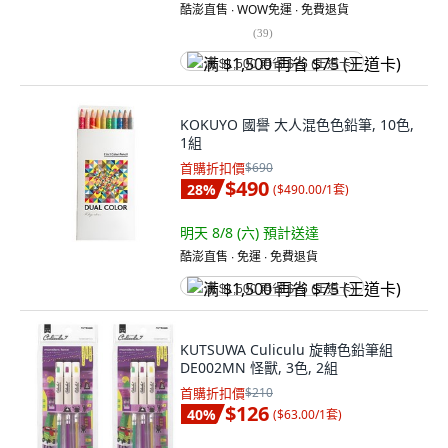
酷澎直售 ∙ WOW免運 ∙ 免費退貨
(
39
)
满 $1,500 再省 $75 (王道卡)
KOKUYO 國譽 大人混色色鉛筆, 10色,
1組
首購折扣價
$690
$490
28
%
(
$490.00/1套
)
明天 8/8 (六)
預計送達
酷澎直售 ∙ 免運 ∙ 免費退貨
满 $1,500 再省 $75 (王道卡)
KUTSUWA Culiculu 旋轉色鉛筆組
DE002MN 怪獸, 3色, 2組
首購折扣價
$210
$126
40
%
(
$63.00/1套
)