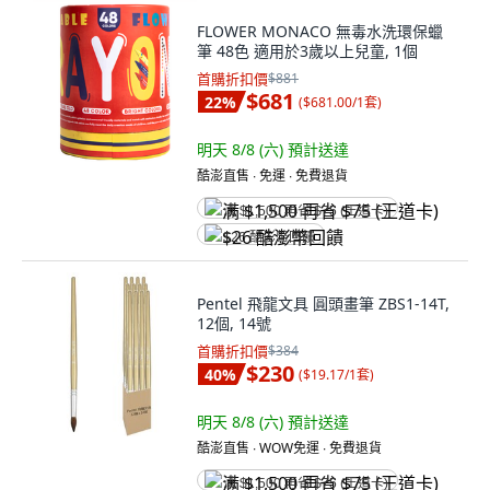
FLOWER MONACO 無毒水洗環保蠟
筆 48色 適用於3歲以上兒童, 1個
首購折扣價
$881
$681
22
%
(
$681.00/1套
)
明天 8/8 (六)
預計送達
酷澎直售 ∙ 免運 ∙ 免費退貨
满 $1,500 再省 $75 (王道卡)
$26 酷澎幣回饋
Pentel 飛龍文具 圓頭畫筆 ZBS1-14T,
12個, 14號
首購折扣價
$384
$230
40
%
(
$19.17/1套
)
明天 8/8 (六)
預計送達
酷澎直售 ∙ WOW免運 ∙ 免費退貨
满 $1,500 再省 $75 (王道卡)