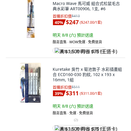
Macro Wave 馬可威 組合式松鼠毛古
典水彩筆 ART00906, 1支, #6
首購折扣價
$413
$247
40
%
(
$247.00/1套
)
明天 8/8 (六)
預計送達
酷澎直售 ∙ WOW免運 ∙ 免費退貨
满 $1,500 再省 $75 (王道卡)
Kuretake 吳竹 x 菊池敦子 水彩插畫組
合 ECD160-030 豹紋, 102 x 193 x
16mm, 1組
首購折扣價
$511
$311
39
%
(
$311.00/1套
)
明天 8/8 (六)
預計送達
酷澎直售 ∙ 免運 ∙ 免費退貨
(
2
)
满 $1,500 再省 $75 (王道卡)