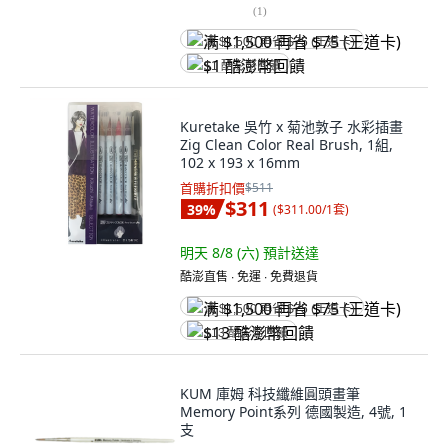
(
1
)
满 $1,500 再省 $75 (王道卡)
$1 酷澎幣回饋
Kuretake 吳竹 x 菊池敦子 水彩插畫
Zig Clean Color Real Brush, 1組,
102 x 193 x 16mm
首購折扣價
$511
$311
39
%
(
$311.00/1套
)
明天 8/8 (六)
預計送達
酷澎直售 ∙ 免運 ∙ 免費退貨
满 $1,500 再省 $75 (王道卡)
$13 酷澎幣回饋
KUM 庫姆 科技纖維圓頭畫筆
Memory Point系列 德國製造, 4號, 1
支