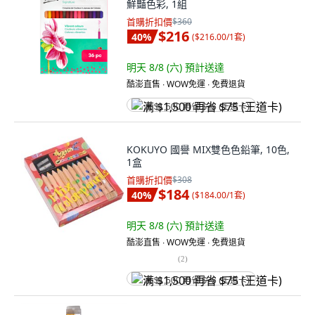
鮮豔色彩, 1組
首購折扣價
$360
$216
40
%
(
$216.00/1套
)
明天 8/8 (六)
預計送達
酷澎直售 ∙ WOW免運 ∙ 免費退貨
满 $1,500 再省 $75 (王道卡)
KOKUYO 國譽 MIX雙色色鉛筆, 10色,
1盒
首購折扣價
$308
$184
40
%
(
$184.00/1套
)
明天 8/8 (六)
預計送達
酷澎直售 ∙ WOW免運 ∙ 免費退貨
(
2
)
满 $1,500 再省 $75 (王道卡)