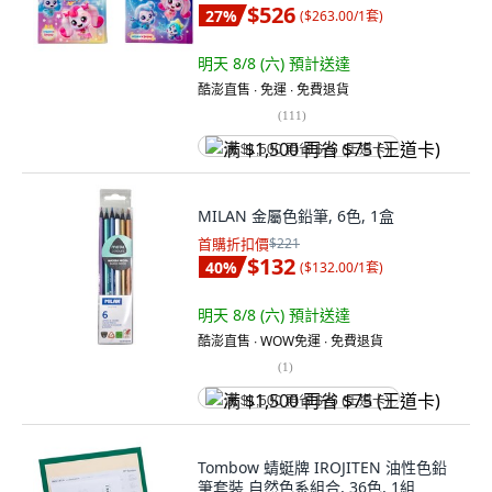
$526
27
%
(
$263.00/1套
)
明天 8/8 (六)
預計送達
酷澎直售 ∙ 免運 ∙ 免費退貨
(
111
)
满 $1,500 再省 $75 (王道卡)
MILAN 金屬色鉛筆, 6色, 1盒
首購折扣價
$221
$132
40
%
(
$132.00/1套
)
明天 8/8 (六)
預計送達
酷澎直售 ∙ WOW免運 ∙ 免費退貨
(
1
)
满 $1,500 再省 $75 (王道卡)
Tombow 蜻蜓牌 IROJITEN 油性色鉛
筆套裝 自然色系組合, 36色, 1組