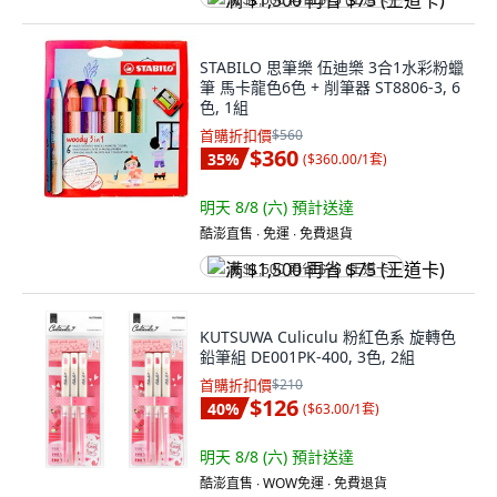
满 $1,500 再省 $75 (王道卡)
STABILO 思筆樂 伍迪樂 3合1水彩粉蠟
筆 馬卡龍色6色 + 削筆器 ST8806-3, 6
色, 1組
首購折扣價
$560
$360
35
%
(
$360.00/1套
)
明天 8/8 (六)
預計送達
酷澎直售 ∙ 免運 ∙ 免費退貨
满 $1,500 再省 $75 (王道卡)
KUTSUWA Culiculu 粉紅色系 旋轉色
鉛筆組 DE001PK-400, 3色, 2組
首購折扣價
$210
$126
40
%
(
$63.00/1套
)
明天 8/8 (六)
預計送達
酷澎直售 ∙ WOW免運 ∙ 免費退貨