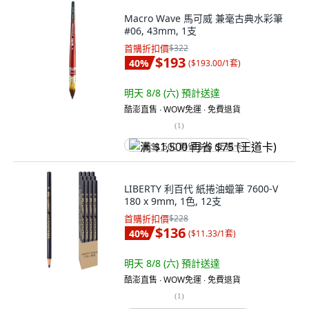
Macro Wave 馬可威 兼毫古典水彩筆
#06, 43mm, 1支
首購折扣價
$322
$193
40
%
(
$193.00/1套
)
明天 8/8 (六)
預計送達
酷澎直售 ∙ WOW免運 ∙ 免費退貨
(
1
)
满 $1,500 再省 $75 (王道卡)
LIBERTY 利百代 紙捲油蠟筆 7600-V
180 x 9mm, 1色, 12支
首購折扣價
$228
$136
40
%
(
$11.33/1套
)
明天 8/8 (六)
預計送達
酷澎直售 ∙ WOW免運 ∙ 免費退貨
(
1
)