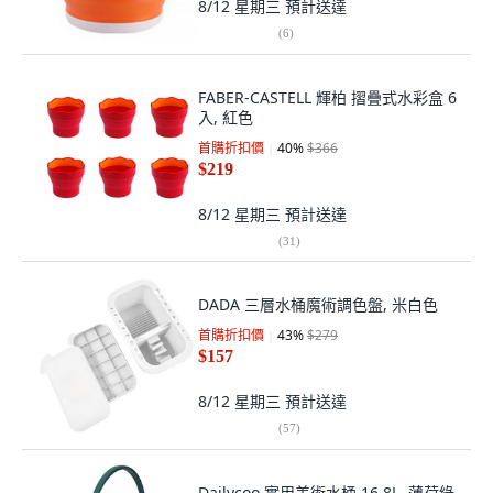
8/12 星期三
預計送達
(
6
)
FABER-CASTELL 輝柏 摺疊式水彩盒 6
入, 紅色
首購折扣價
40
%
$366
$219
8/12 星期三
預計送達
(
31
)
DADA 三層水桶魔術調色盤, 米白色
首購折扣價
43
%
$279
$157
8/12 星期三
預計送達
(
57
)
Dailycoo 實用美術水桶 16.8L, 薄荷綠