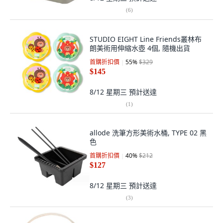
(
6
)
STUDIO EIGHT Line Friends叢林布
朗美術用伸縮水壺 4個, 隨機出貨
首購折扣價
55
%
$329
$145
8/12 星期三
預計送達
(
1
)
allode 洗筆方形美術水桶, TYPE 02 黑
色
首購折扣價
40
%
$212
$127
8/12 星期三
預計送達
(
3
)