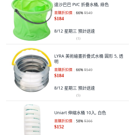
達沙巴巴 PVC 折疊水桶, 綠色
首購折扣價
66
%
$549
$184
8/12 星期三
預計送達
(
1
)
LYRA 美術繪畫折疊式水桶 圓形 5, 透
明
首購折扣價
66
%
$549
$184
8/12 星期三
預計送達
(
5
)
Uniart 伸縮水桶 10入, 白色
首購折扣價
58
%
$366
$152