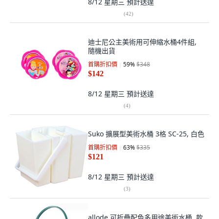
8/12 星期三
預計送達
(
42
)
迪士尼公主美術用可伸縮水桶4件組,
隨機出貨
首購折扣價
59
%
$348
$142
8/12 星期三
預計送達
(
4
)
Suko 擴展型美術水桶 3格 SC-25, 白色
首購折扣價
63
%
$335
$121
8/12 星期三
預計送達
(
3
)
allode 可折疊配色多用途美術水桶, 款