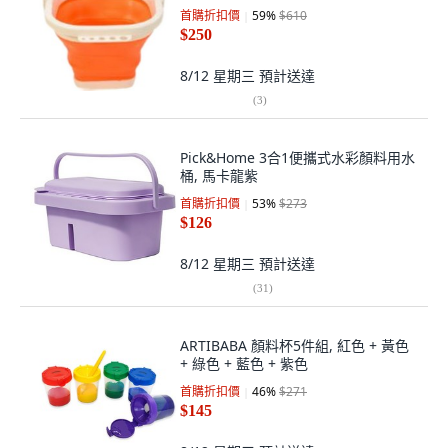
首購折扣價
59
%
$610
$250
8/12 星期三
預計送達
(
3
)
Pick&Home 3合1便攜式水彩顏料用水
桶, 馬卡龍紫
首購折扣價
53
%
$273
$126
8/12 星期三
預計送達
(
31
)
ARTIBABA 顏料杯5件組, 紅色 + 黃色
+ 綠色 + 藍色 + 紫色
首購折扣價
46
%
$271
$145