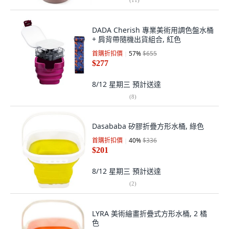
DADA Cherish 專業美術用調色盤水桶
+ 肩背帶隨機出貨組合, 紅色
首購折扣價
57
%
$655
$277
8/12 星期三
預計送達
(
8
)
Dasababa 矽膠折疊方形水桶, 綠色
首購折扣價
40
%
$336
$201
8/12 星期三
預計送達
(
2
)
LYRA 美術繪畫折疊式方形水桶, 2 橘
色