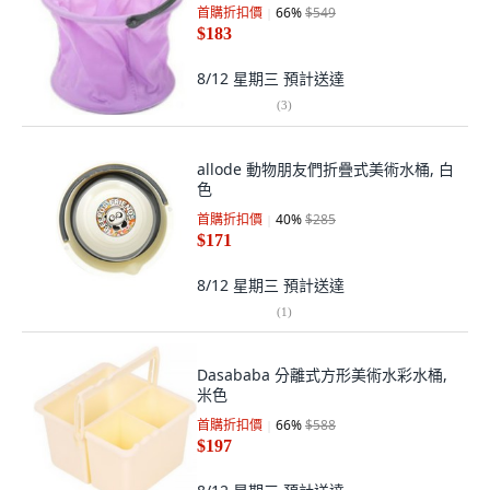
首購折扣價
66
%
$549
$183
8/12 星期三
預計送達
(
3
)
allode 動物朋友們折疊式美術水桶, 白
色
首購折扣價
40
%
$285
$171
8/12 星期三
預計送達
(
1
)
Dasababa 分離式方形美術水彩水桶,
米色
首購折扣價
66
%
$588
$197