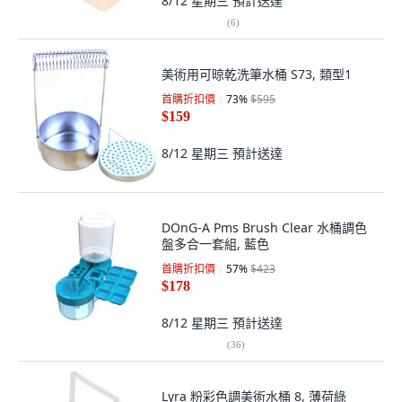
8/12 星期三
預計送達
(
6
)
美術用可晾乾洗筆水桶 S73, 類型1
首購折扣價
73
%
$595
$159
8/12 星期三
預計送達
DOnG-A Pms Brush Clear 水桶調色
盤多合一套組, 藍色
首購折扣價
57
%
$423
$178
8/12 星期三
預計送達
(
36
)
Lyra 粉彩色調美術水桶 8, 薄荷綠