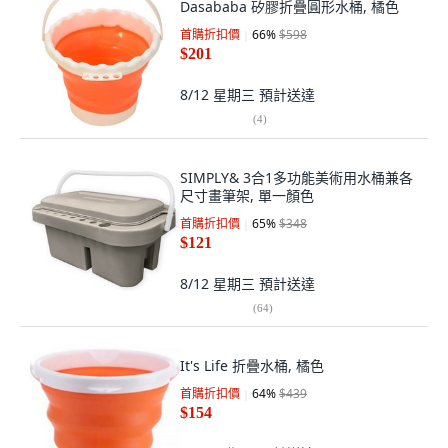
Dasababa 矽膠折疊圓形水桶, 橘色
首購折扣價
66
%
$598
$201
8/12 星期三
預計送達
(
4
)
SIMPLY& 3合1多功能美術用水桶兼各
尺寸畫筆架, 單一顏色
首購折扣價
65
%
$348
$121
8/12 星期三
預計送達
(
64
)
It's Life 折疊水桶, 橘色
首購折扣價
64
%
$439
$154