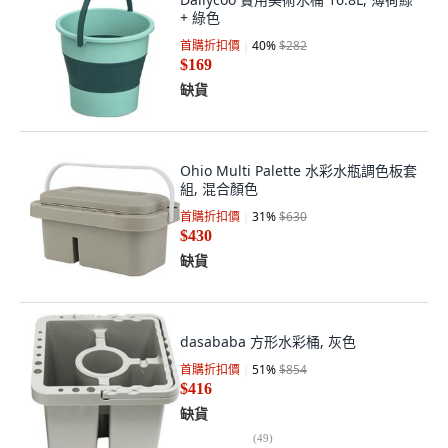
+ 綠色
首購折扣價
40
%
$282
$169
缺貨
Ohio Multi Palette 水彩水瓶調色板套
組, 混合顏色
首購折扣價
31
%
$630
$430
缺貨
dasababa 方形水彩桶, 灰色
首購折扣價
51
%
$854
$416
缺貨
(
49
)