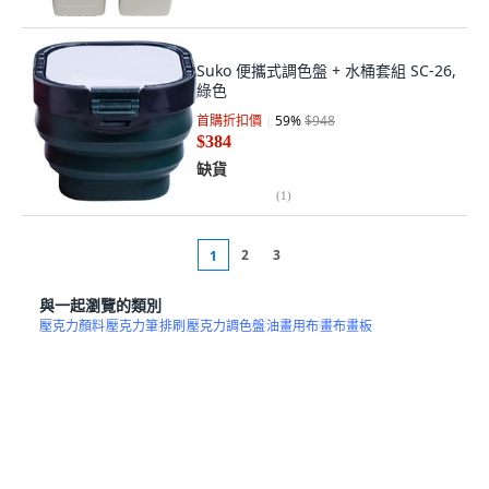
Suko 便攜式調色盤 + 水桶套組 SC-26,
綠色
首購折扣價
59
%
$948
$384
缺貨
(
1
)
2
3
1
與一起瀏覽的類別
壓克力顏料
壓克力筆
排刷
壓克力調色盤
油畫用布
畫布畫板