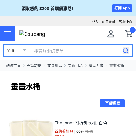
領取您的
$200
首購優惠卷!
打開 App
登入
註冊會員
客服中心
全部
酷澎首頁
火箭跨境
文具用品
美術用品
壓克力畫
畫畫水桶
畫畫水桶
篩選器
The Jonet 可拆卸水桶, 白色
首購折扣價
65
%
$640