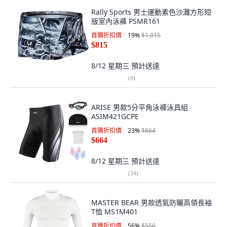
Rally Sports 男士運動素色沙灘方形短
版室內泳褲 PSMR161
首購折扣價
19
%
$1,015
$815
8/12 星期三
預計送達
(
9
)
ARISE 男款5分平角泳褲泳具組
ASIM421GCPE
首購折扣價
23
%
$864
$664
8/12 星期三
預計送達
(
34
)
MASTER BEAR 男款透氣防曬高領長袖
T恤 MS1M401
首購折扣價
56
%
$556