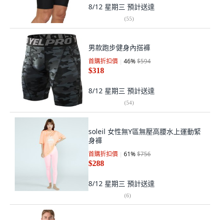
8/12 星期三
預計送達
(
55
)
男款跑步健身內搭褲
首購折扣價
46
%
$594
$318
8/12 星期三
預計送達
(
54
)
soleil 女性無Y區無壓高腰水上運動緊
身褲
首購折扣價
61
%
$756
$288
8/12 星期三
預計送達
(
6
)