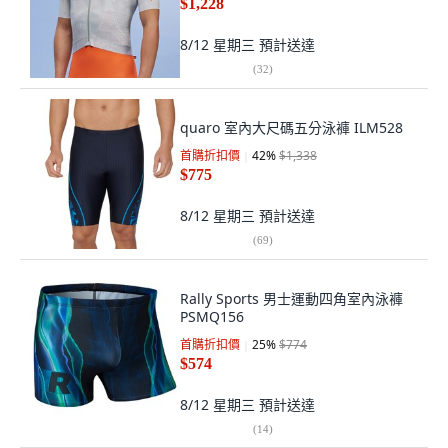
$1,228
8/12 星期三
預計送達
(
32
)
quaro 室內大尺碼五分泳褲 ILM528
首購折扣價
42
%
$1,338
$775
8/12 星期三
預計送達
(
69
)
Rally Sports 男士運動四角室內泳褲
PSMQ156
首購折扣價
25
%
$774
$574
8/12 星期三
預計送達
(
14
)