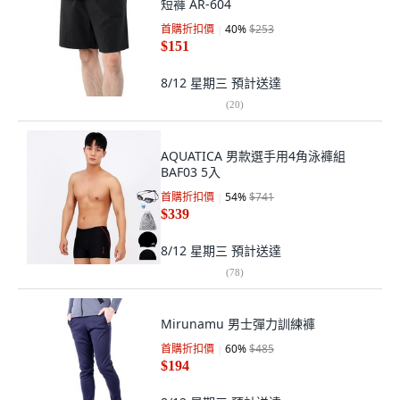
短褲 AR-604
首購折扣價
40
%
$253
$151
8/12 星期三
預計送達
(
20
)
AQUATICA 男款選手用4角泳褲組
BAF03 5入
首購折扣價
54
%
$741
$339
8/12 星期三
預計送達
(
78
)
Mirunamu 男士彈力訓練褲
首購折扣價
60
%
$485
$194