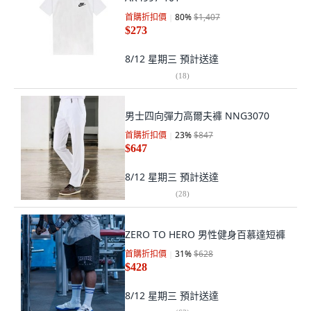
首購折扣價
80
%
$1,407
$273
8/12 星期三
預計送達
(
18
)
男士四向彈力高爾夫褲 NNG3070
首購折扣價
23
%
$847
$647
8/12 星期三
預計送達
(
28
)
ZERO TO HERO 男性健身百慕達短褲
首購折扣價
31
%
$628
$428
8/12 星期三
預計送達