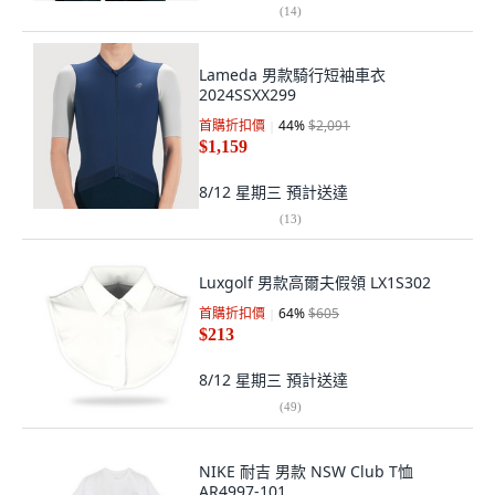
(
14
)
Lameda 男款騎行短袖車衣
2024SSXX299
首購折扣價
44
%
$2,091
$1,159
8/12 星期三
預計送達
(
13
)
Luxgolf 男款高爾夫假領 LX1S302
首購折扣價
64
%
$605
$213
8/12 星期三
預計送達
(
49
)
NIKE 耐吉 男款 NSW Club T恤
AR4997-101