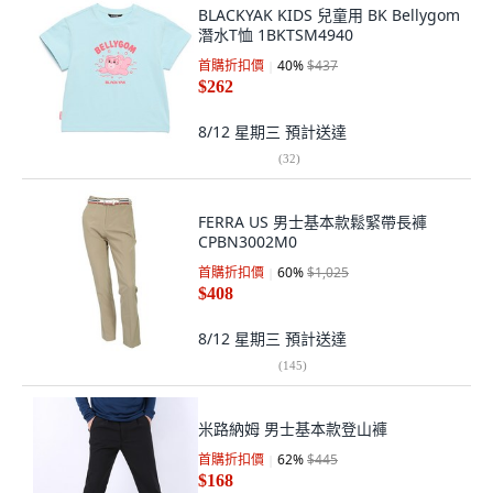
BLACKYAK KIDS 兒童用 BK Bellygom
潛水T恤 1BKTSM4940
首購折扣價
40
%
$437
$262
8/12 星期三
預計送達
(
32
)
FERRA US 男士基本款鬆緊帶長褲
CPBN3002M0
首購折扣價
60
%
$1,025
$408
8/12 星期三
預計送達
(
145
)
米路納姆 男士基本款登山褲
首購折扣價
62
%
$445
$168