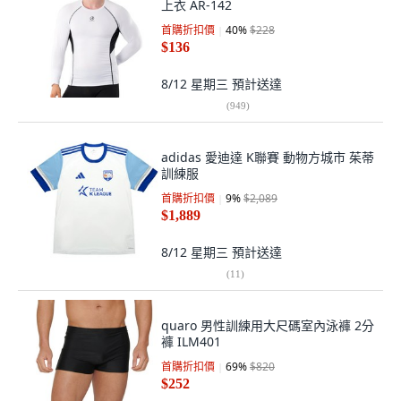
上衣 AR-142
首購折扣價
40
%
$228
$136
8/12 星期三
預計送達
(
949
)
adidas 愛迪達 K聯賽 動物方城市 茱蒂
訓練服
首購折扣價
9
%
$2,089
$1,889
8/12 星期三
預計送達
(
11
)
quaro 男性訓練用大尺碼室內泳褲 2分
褲 ILM401
首購折扣價
69
%
$820
$252