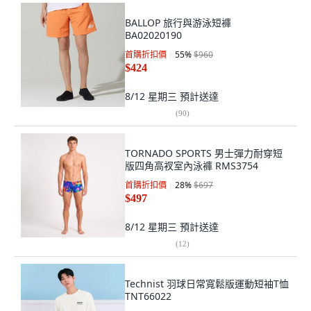
BALLOP 旅行與游泳短褲
BA02020190
首購折扣價
55
%
$960
$424
8/12 星期三
預計送達
(
90
)
TORNADO SPORTS 男士彈力耐穿短
版四角高衩室內泳褲 RMS3754
首購折扣價
28
%
$697
$497
8/12 星期三
預計送達
(
12
)
Technist 羽球日常寬鬆版運動短袖T恤
TNT66022