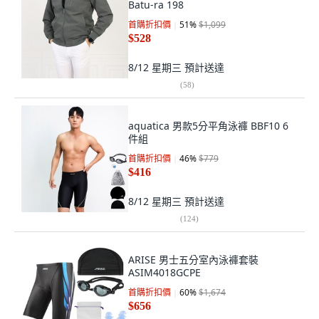
Batu-ra 198
首購折扣價
51
%
$1,099
$528
8/12 星期三
預計送達
(
58
)
aquatica 男款5分平角泳褲 BBF10 6
件組
首購折扣價
46
%
$779
$416
8/12 星期三
預計送達
(
124
)
ARISE 男士五分室內泳褲套裝
ASIM4018GCPE
首購折扣價
60
%
$1,674
$656