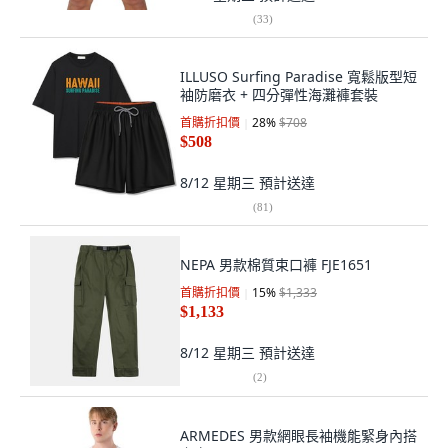
(
33
)
ILLUSO Surfing Paradise 寬鬆版型短
袖防磨衣 + 四分彈性海灘褲套裝
首購折扣價
28
%
$708
$508
8/12 星期三
預計送達
(
81
)
NEPA 男款棉質束口褲 FJE1651
首購折扣價
15
%
$1,333
$1,133
8/12 星期三
預計送達
(
2
)
ARMEDES 男款網眼長袖機能緊身內搭