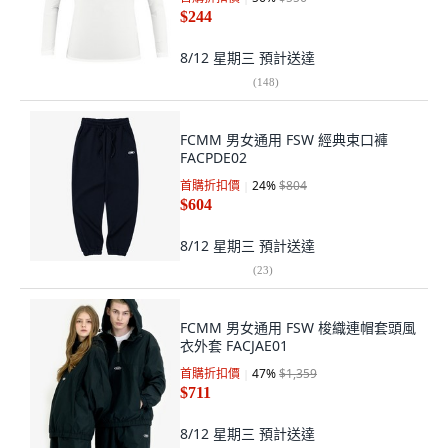
$244
8/12 星期三
預計送達
(
148
)
FCMM 男女通用 FSW 經典束口褲
FACPDE02
首購折扣價
24
%
$804
$604
8/12 星期三
預計送達
(
23
)
FCMM 男女通用 FSW 梭織連帽套頭風
衣外套 FACJAE01
首購折扣價
47
%
$1,359
$711
8/12 星期三
預計送達