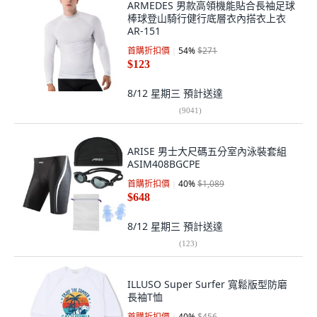
ARMEDES 男款高領機能貼合長袖足球
棒球登山騎行健行底層衣內搭衣上衣
AR-151
首購折扣價
54
%
$271
$123
8/12 星期三
預計送達
(
9041
)
ARISE 男士大尺碼五分室內泳裝套組
ASIM408BGCPE
首購折扣價
40
%
$1,089
$648
8/12 星期三
預計送達
(
123
)
ILLUSO Super Surfer 寬鬆版型防磨
長袖T恤
首購折扣價
40
%
$456