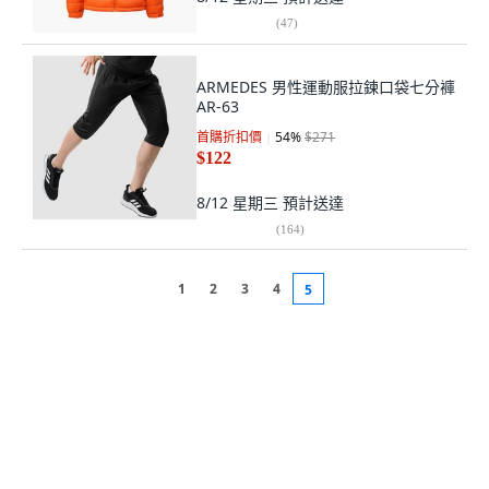
(
47
)
ARMEDES 男性運動服拉鍊口袋七分褲
AR-63
首購折扣價
54
%
$271
$122
8/12 星期三
預計送達
(
164
)
1
2
3
4
5