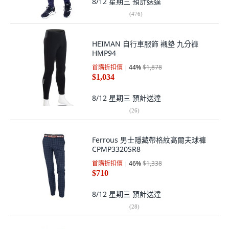
8/12 星期三
預計送達
(
476
)
HEIMAN 自行車服飾 襯墊 九分褲
HMP94
首購折扣價
44
%
$1,878
$1,034
8/12 星期三
預計送達
(
26
)
Ferrous 男士隱藏帶格紋高爾夫球褲
CPMP3320SR8
首購折扣價
46
%
$1,338
$710
8/12 星期三
預計送達
(
28
)