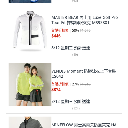
(
63
)
MASTER BEAR 男士用 Luxe Golf Pro
Tour Fit 揮桿網眼夾克 MS9S801
首購折扣價
58
%
$1,079
$446
8/12 星期三
預計送達
(
40
)
VENDIS Moment 防曬泳衣上下套裝
CS042
首購折扣價
27
%
$1,213
$874
8/12 星期三
預計送達
(
124
)
MINEFLOW 男士高爾夫防風夾克 HA