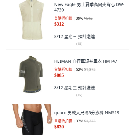
New Eagle 男士夏季高爾夫背心 DW-
4739
首購折扣價
39
%
$512
$312
8/12 星期三
預計送達
(
18
)
HEIMAN 自行車短袖車衣 HMT47
首購折扣價
52
%
$1,872
$885
8/12 星期三
預計送達
(
15
)
quaro 男款大尺碼5分泳褲 NM519
首購折扣價
37
%
$1,323
$830