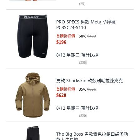
(
25
)
PRO-SPECS 男款 Meta 防撞褲
PC3SC24-S110
首購折扣價
58
%
$470
$196
8/12 星期三
預計送達
(
358
)
男款 Sharkskin 軟殼刷毛拉鍊夾克
首購折扣價
35
%
$956
$620
8/12 星期三
預計送達
(
820
)
The Big Boss 男款素色拉鍊口袋多功
能人生長褲