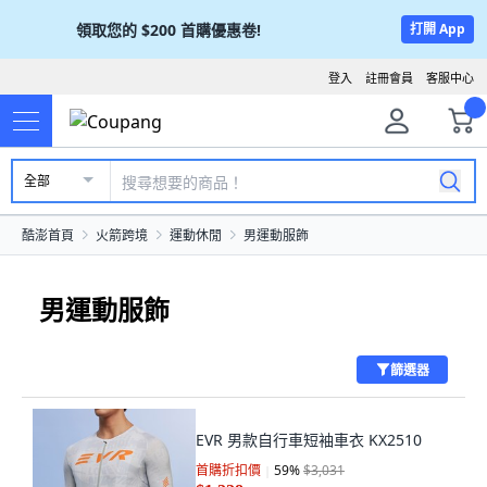
領取您的
$200
首購優惠卷!
打開 App
登入
註冊會員
客服中心
全部
酷澎首頁
火箭跨境
運動休閒
男運動服飾
男運動服飾
篩選器
EVR 男款自行車短袖車衣 KX2510
首購折扣價
59
%
$3,031