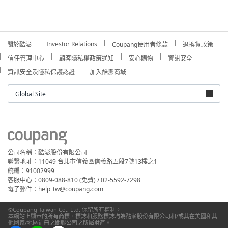
Investor Relations
關於酷澎
Coupang使用者條款
退換貨政策
信任管理中心
顧客隱私權政策通知
安心購物
資訊安全
資訊安全及隱私保護認證
加入酷澎商城
Global Site
公司名稱：酷澎股份有限公司
聯繫地址：11049 台北市信義區信義路五段7號13樓之1
統編：91002999
客服中心：0809-088-810 (免費) / 02-5592-7298
電子郵件：help_tw@coupang.com
©Coupang Taiwan Co., Ltd. 保留所有權利。
本網站上顯示的所有商標、標誌和服務標誌均為酷澎股份有限公司和/或其在美國和其
他國家/地區註冊之關聯公司之所屬財產。