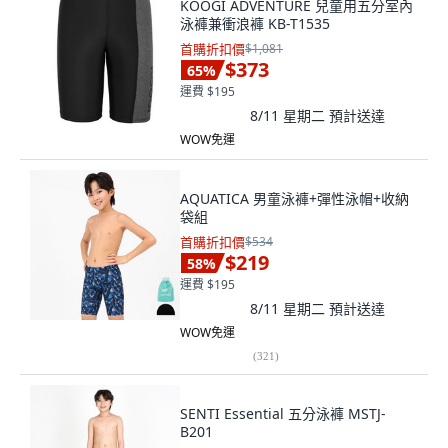
KOOGI ADVENTURE 兒童用五分室內
泳褲兼衝浪褲 KB-T1535
首購折扣價
$1,081
$373
65
%
運費 $195
8/11 星期二
預計送達
WOW免運
AQUATICA 男童泳褲+彈性泳帽+收納
袋組
首購折扣價
$534
$219
58
%
運費 $195
8/11 星期二
預計送達
WOW免運
(
321
)
SENTI Essential 五分泳褲 MSTJ-
B201