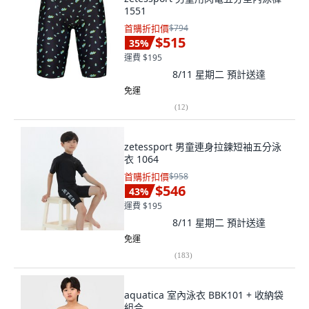
1551
首購折扣價
$794
$515
35
%
運費 $195
8/11 星期二
預計送達
免運
(
12
)
zetessport 男童連身拉鍊短袖五分泳
衣 1064
首購折扣價
$958
$546
43
%
運費 $195
8/11 星期二
預計送達
免運
(
183
)
aquatica 室內泳衣 BBK101 + 收納袋
組合