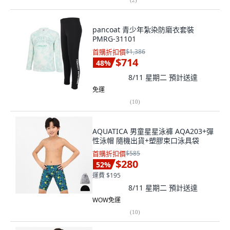
pancoat 青少年紮染防磨衣套裝
PMRG-31101
首購折扣價
$1,386
$714
48
%
8/11 星期二
預計送達
免運
(
10
)
AQUATICA 男童星星泳褲 AQA203+彈
性泳帽 隨機出貨+塑膠束口泳具袋
首購折扣價
$585
$280
52
%
運費 $195
8/11 星期二
預計送達
WOW免運
(
10
)