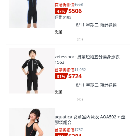
首購折扣價
$958
$506
47
%
運費 $195
8/11 星期二
預計送達
免運
(
23
)
zetessport 男童短袖五分連身泳衣
1563
首購折扣價
$1,052
$724
31
%
8/11 星期二
預計送達
免運
(
45
)
aquatica 女童室內泳衣 AQA502 + 塑
膠袋組合
首購折扣價
$757