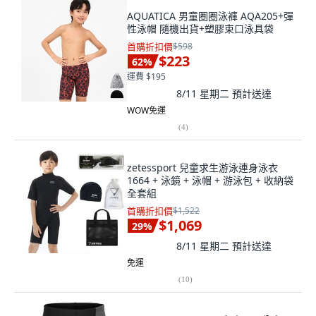
AQUATICA 男童圈圈泳褲 AQA205+彈
性泳帽 隨機出貨+塑膠束口泳具袋
首購折扣價
$598
$223
62
%
運費 $195
8/11 星期二
預計送達
WOW免運
(
4
)
zetessport 兒童求生游泳連身泳衣
1664 + 泳鏡 + 泳帽 + 游泳包 + 收納袋
全套組
首購折扣價
$1,522
$1,069
29
%
8/11 星期二
預計送達
免運
(
10
)