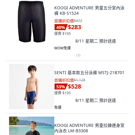
KOOGI ADVENTURE 男童五分室內泳
褲 KB-S1524
首購折扣價
$472
$283
40
%
運費 $195
8/11 星期二
預計送達
WOW免運
(
3
)
SENTI 基本款五分泳褲 MSTJ-21B701
首購折扣價
$1,128
$528
53
%
運費 $195
8/11 星期二
預計送達
免運
KOOGI ADVENTURE 男童拉鍊連身室
內泳衣 LM-B3308