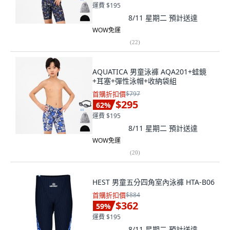
運費 $195
8/11 星期二
預計送達
WOW免運
(
22
)
AQUATICA 男童泳褲 AQA201+蛙鏡
+耳塞+彈性泳帽+收納袋組
首購折扣價
$797
$295
62
%
運費 $195
8/11 星期二
預計送達
WOW免運
(
20
)
HEST 男童五分四角室內泳褲 HTA-B06
首購折扣價
$884
$362
59
%
運費 $195
8/11 星期二
預計送達