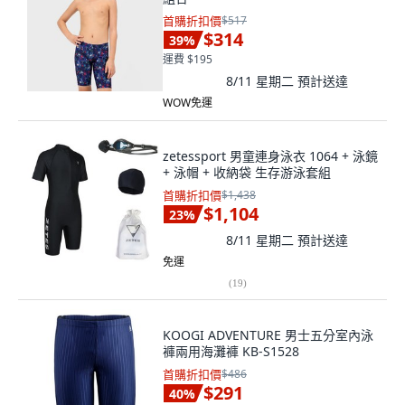
首購折扣價
$517
$314
39
%
運費 $195
8/11 星期二
預計送達
WOW免運
zetessport 男童連身泳衣 1064 + 泳鏡
+ 泳帽 + 收納袋 生存游泳套組
首購折扣價
$1,438
$1,104
23
%
8/11 星期二
預計送達
免運
(
19
)
KOOGI ADVENTURE 男士五分室內泳
褲兩用海灘褲 KB-S1528
首購折扣價
$486
$291
40
%