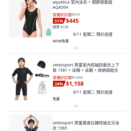
aquatica 室內泳衣 + 塑膠袋套組
AQA504
首購折扣價
$915
$445
51
%
運費 $195
8/11 星期二
預計送達
WOW免運
(
1
)
zetessport 男童室內短袖防磨衣上下
裝 1581 + 泳帽 + 泳鏡 + 收納袋組合
首購折扣價
$1,534
$1,158
24
%
8/11 星期二
預計送達
免運
(
1
)
zetessport 男童連身拉鍊短袖五分泳
衣 1065