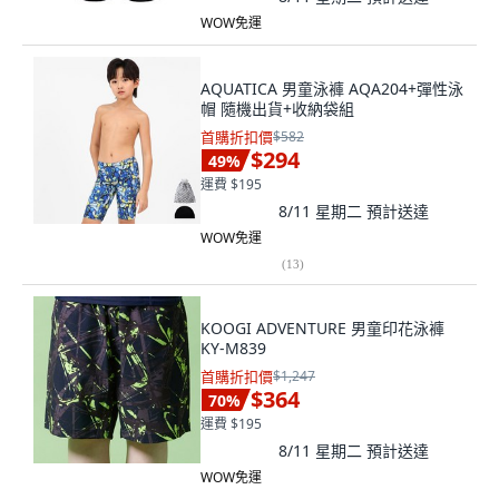
WOW免運
AQUATICA 男童泳褲 AQA204+彈性泳
帽 隨機出貨+收納袋組
首購折扣價
$582
$294
49
%
運費 $195
8/11 星期二
預計送達
WOW免運
(
13
)
KOOGI ADVENTURE 男童印花泳褲
KY-M839
首購折扣價
$1,247
$364
70
%
運費 $195
8/11 星期二
預計送達
WOW免運