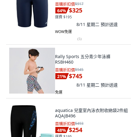
首購折扣價
$917
$325
64
%
運費 $195
8/11 星期二
預計送達
WOW免運
(
5
)
Rally Sports 五分青少年泳褲
RSBH460
首購折扣價
$945
$745
21
%
8/11 星期二
預計送達
免運
aquatica 兒童室內泳衣附收納袋2件組
AQAJB496
首購折扣價
$493
$254
48
%
運費 $195