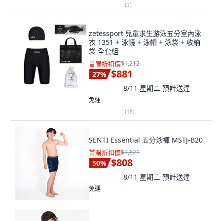
(
1
)
zetessport 兒童求生游泳五分室內泳
衣 1351 + 泳鏡 + 泳帽 + 泳袋 + 收納
袋 全套組
首購折扣價
$1,212
$881
27
%
8/11 星期二
預計送達
免運
(
18
)
SENTI Essential 五分泳褲 MSTJ-B20
首購折扣價
$1,621
$808
50
%
8/11 星期二
預計送達
免運