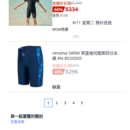
首購折扣價
$1,003
$334
66
%
運費 $195
8/11 星期二
預計送達
WOW免運
(
41
)
renoma SWIM 男童幾何圖案四分泳
褲 RN-BS2G505
首購折扣價
$494
$296
40
%
缺貨
2
3
4
5
1
與一起瀏覽的類別
女童泳裝