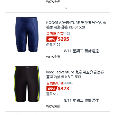
WOW免運
(
2
)
KOOGI ADVENTURE 男童五分室內泳
褲兩用海灘褲 KB-S1528
首購折扣價
$493
$295
40
%
運費 $195
8/11 星期二
預計送達
WOW免運
koogi adventure 兒童用五分衝浪褲
兼室內泳褲 KB-T1533
首購折扣價
$1,081
$373
65
%
運費 $195
8/11 星期二
預計送達
WOW免運