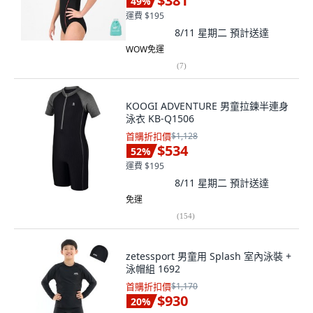
$381
49
%
運費 $195
8/11 星期二
預計送達
WOW免運
(
7
)
KOOGI ADVENTURE 男童拉鍊半連身
泳衣 KB-Q1506
首購折扣價
$1,128
$534
52
%
運費 $195
8/11 星期二
預計送達
免運
(
154
)
zetessport 男童用 Splash 室內泳裝 +
泳帽組 1692
首購折扣價
$1,170
$930
20
%