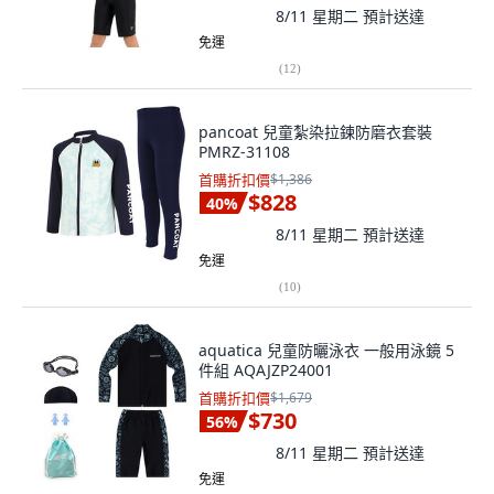
8/11 星期二
預計送達
免運
(
12
)
pancoat 兒童紮染拉鍊防磨衣套裝
PMRZ-31108
首購折扣價
$1,386
$828
40
%
8/11 星期二
預計送達
免運
(
10
)
aquatica 兒童防曬泳衣 一般用泳鏡 5
件組 AQAJZP24001
首購折扣價
$1,679
$730
56
%
8/11 星期二
預計送達
免運