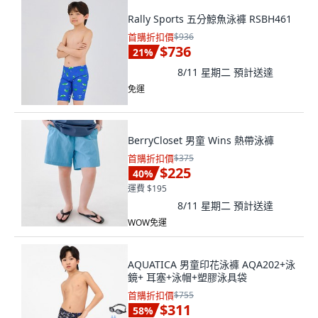
Rally Sports 五分鯨魚泳褲 RSBH461
首購折扣價
$936
$736
21
%
8/11 星期二
預計送達
免運
BerryCloset 男童 Wins 熱帶泳褲
首購折扣價
$375
$225
40
%
運費 $195
8/11 星期二
預計送達
WOW免運
AQUATICA 男童印花泳褲 AQA202+泳
鏡+ 耳塞+泳帽+塑膠泳具袋
首購折扣價
$755
$311
58
%