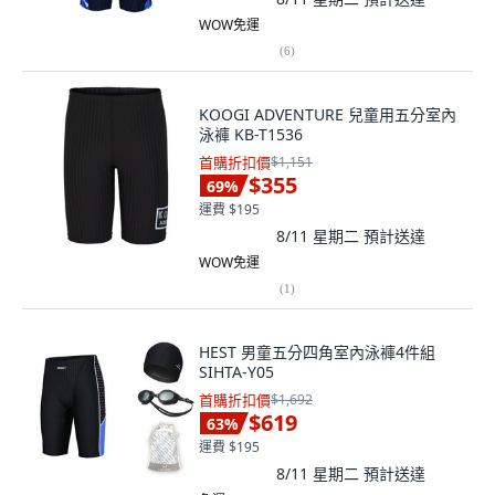
WOW免運
(
6
)
KOOGI ADVENTURE 兒童用五分室內
泳褲 KB-T1536
首購折扣價
$1,151
$355
69
%
運費 $195
8/11 星期二
預計送達
WOW免運
(
1
)
HEST 男童五分四角室內泳褲4件組
SIHTA-Y05
首購折扣價
$1,692
$619
63
%
運費 $195
8/11 星期二
預計送達