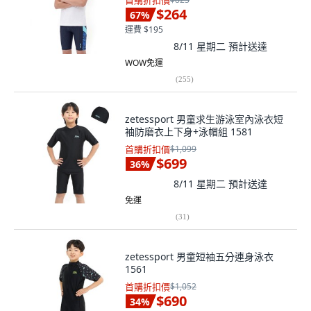
首購折扣價
$264
67
%
運費 $195
8/11 星期二
預計送達
WOW免運
(
255
)
zetessport 男童求生游泳室內泳衣短
袖防磨衣上下身+泳帽組 1581
首購折扣價
$1,099
$699
36
%
8/11 星期二
預計送達
免運
(
31
)
zetessport 男童短袖五分連身泳衣
1561
首購折扣價
$1,052
$690
34
%