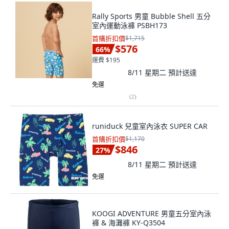
Rally Sports 男童 Bubble Shell 五分
室內運動泳褲 PSBH173
首購折扣價
$1,715
$576
66
%
運費 $195
8/11 星期二
預計送達
免運
(
2
)
runiduck 兒童室內泳衣 SUPER CAR
首購折扣價
$1,170
$846
27
%
8/11 星期二
預計送達
免運
KOOGI ADVENTURE 男童五分室內泳
褲 & 海灘褲 KY-Q3504