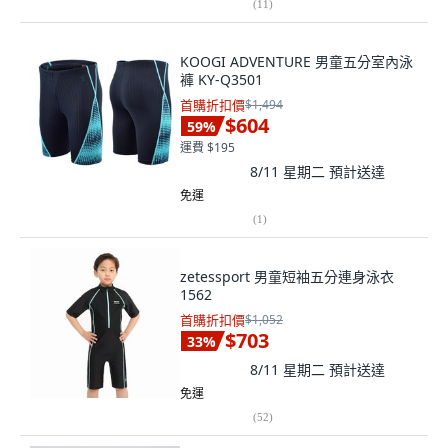
(
11
)
KOOGI ADVENTURE 男童五分室內泳
褲 KY-Q3501
首購折扣價
$1,494
$604
59
%
運費 $195
8/11 星期二
預計送達
免運
(
1
)
zetessport 男童短袖五分連身泳衣
1562
首購折扣價
$1,052
$703
33
%
8/11 星期二
預計送達
免運
(
52
)