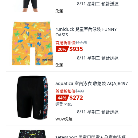
8/11 星期二
預計送達
免運
runiduck 兒童室內泳裝 FUNNY
OASIS
首購折扣價
$1,170
$935
20
%
8/11 星期二
預計送達
免運
aquatica 室內泳衣 收納袋 AQAJB497
首購折扣價
$493
$272
44
%
運費 $195
8/11 星期二
預計送達
WOW免運
zetessport 男童用閃電五分室內泳褲