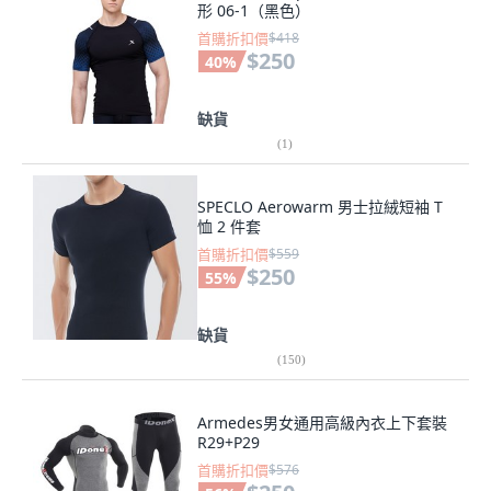
形 06-1（黑色）
首購折扣價
$418
$250
40
%
缺貨
(
1
)
SPECLO Aerowarm 男士拉絨短袖 T
恤 2 件套
首購折扣價
$559
$250
55
%
缺貨
(
150
)
Armedes男女通用高級內衣上下套裝
R29+P29
首購折扣價
$576