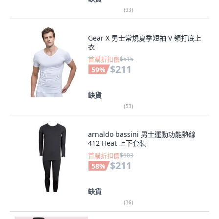
(
33
)
Gear X 男士常規夏季短袖 V 領打底上
衣
首購折扣價
$515
$211
59
%
缺貨
(
53
)
arnaldo bassini 男士運動功能熱線
412 Heat 上下套裝
首購折扣價
$503
$211
58
%
缺貨
(
36
)