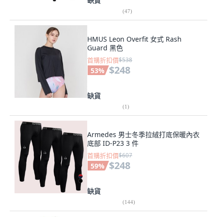
缺貨
(
47
)
HMUS Leon Overfit 女式 Rash
Guard 黑色
首購折扣價
$538
$248
53
%
缺貨
(
1
)
Armedes 男士冬季拉絨打底保暖內衣
底部 ID-P23 3 件
首購折扣價
$607
$248
59
%
缺貨
(
144
)