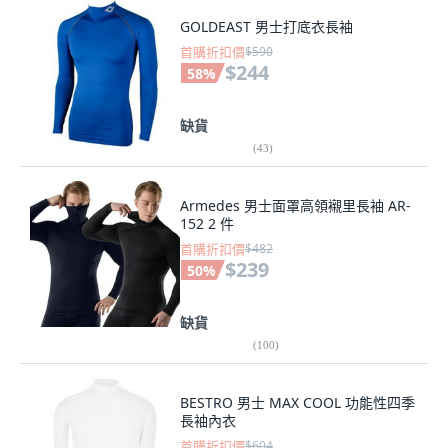
GOLDEAST 男士打底衣長袖
首購折扣價
$590
$244
58
%
缺貨
(
43
)
Armedes 男士面罩高領襯里長袖 AR-
152 2 件
首購折扣價
$482
$239
50
%
缺貨
(
100
)
BESTRO 男士 MAX COOL 功能性四季
長袖內衣
首購折扣價
$604