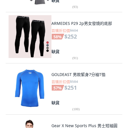
缺貨
(
93
)
ARMEDES P29 2p男女發燒的底部
首購折扣價
$604
$252
58
%
缺貨
(
91
)
GOLDEAST 男款緊身7分袖T恤
首購折扣價
$584
$251
57
%
缺貨
(
100
)
Gear X New Sports Plus 男士短袖圓