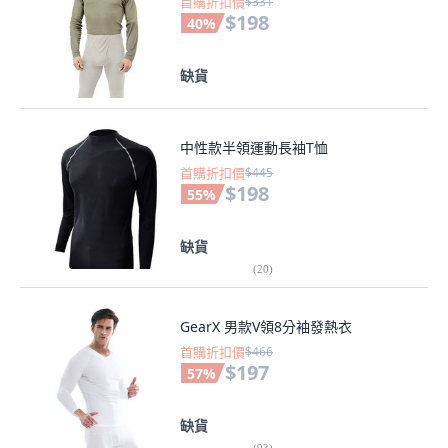
首購折扣價
$331
$198
40
%
缺貨
中性款半領運動長袖T恤
首購折扣價
$445
$198
55
%
缺貨
(
20
)
GearX 男款V領8分袖發熱衣
首購折扣價
$466
$197
57
%
缺貨
(
93
)