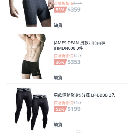
首購折扣價
$774
$359
53
%
缺貨
JAMES DEAN 男款四角內褲
JHMDN008 3件
首購折扣價
$553
$353
36
%
缺貨
男款運動緊身9分褲 LP-BBBB 2入
首購折扣價
$423
$199
52
%
缺貨
(
38
)