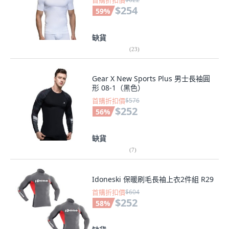
首購折扣價
$254
59
%
缺貨
(
23
)
Gear X New Sports Plus 男士長袖圓
形 08-1（黑色）
首購折扣價
$576
$252
56
%
缺貨
(
7
)
Idoneski 保暖刷毛長袖上衣2件組 R29
首購折扣價
$604
$252
58
%