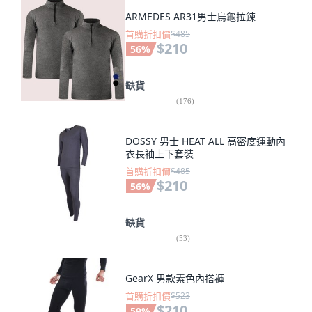
ARMEDES AR31男士烏龜拉鍊
首購折扣價
$485
$210
56
%
缺貨
(
176
)
DOSSY 男士 HEAT ALL 高密度運動內
衣長袖上下套裝
首購折扣價
$485
$210
56
%
缺貨
(
53
)
GearX 男款素色內搭褲
首購折扣價
$523
$210
59
%