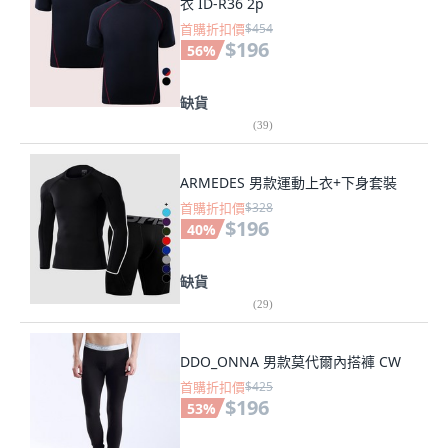
衣 ID-R36 2p
首購折扣價
$454
$196
56
%
缺貨
(
39
)
ARMEDES 男款運動上衣+下身套裝
首購折扣價
$328
$196
40
%
缺貨
(
29
)
DDO_ONNA 男款莫代爾內搭褲 CW
首購折扣價
$425
$196
53
%