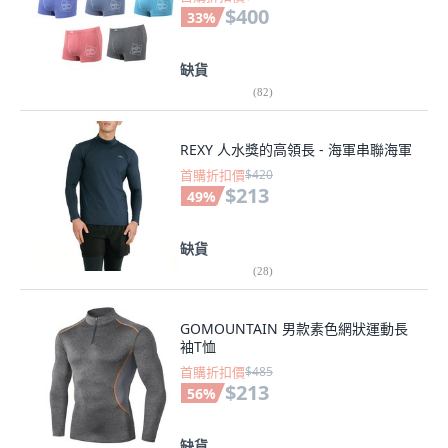
$400
33
%
缺貨
(
82
)
REXY 人水獎的高領長 - 海軍串聯海軍
首購折扣價
$420
$213
49
%
缺貨
(
28
)
GOMOUNTAIN 男款素色網狀運動長
袖T恤
首購折扣價
$485
$213
56
%
缺貨