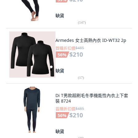
缺貨
(
147
)
Armedes 女士高熱內衣 ID-WT32 2p
首購折扣價
$485
$210
56
%
缺貨
(
17
)
Di T男款超刷毛冬季機能性內衣上下套
裝 8724
首購折扣價
$485
$210
56
%
缺貨