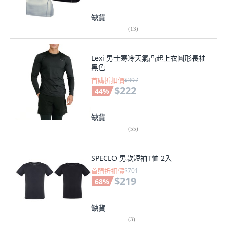
缺貨
(
13
)
Lexi 男士寒冷天氣凸起上衣圓形長袖
黑色
首購折扣價
$397
$222
44
%
缺貨
(
55
)
SPECLO 男款短袖T恤 2入
首購折扣價
$701
$219
68
%
缺貨
(
3
)