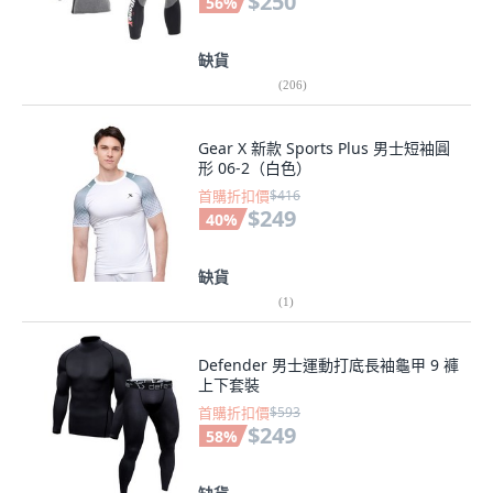
$250
56
%
缺貨
(
206
)
Gear X 新款 Sports Plus 男士短袖圓
形 06-2（白色）
首購折扣價
$416
$249
40
%
缺貨
(
1
)
Defender 男士運動打底長袖龜甲 9 褲
上下套裝
首購折扣價
$593
$249
58
%