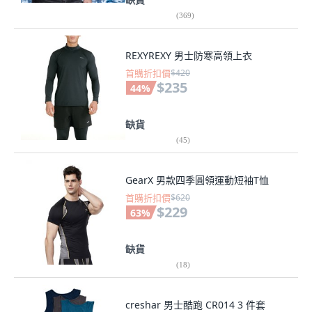
(
369
)
REXYREXY 男士防寒高領上衣
首購折扣價
$420
$235
44
%
缺貨
(
45
)
GearX 男款四季圓領運動短袖T恤
首購折扣價
$620
$229
63
%
缺貨
(
18
)
creshar 男士酷跑 CR014 3 件套