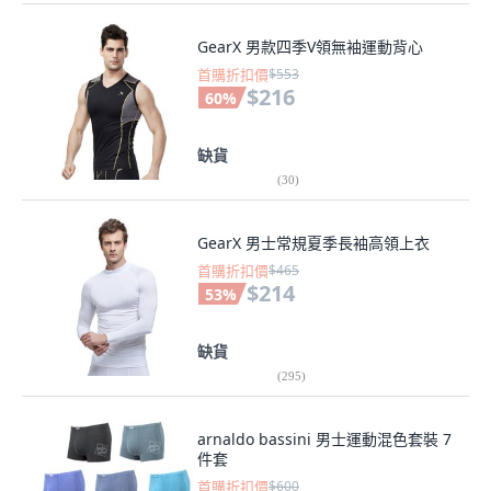
GearX 男款四季V領無袖運動背心
首購折扣價
$553
$216
60
%
缺貨
(
30
)
GearX 男士常規夏季長袖高領上衣
首購折扣價
$465
$214
53
%
缺貨
(
295
)
arnaldo bassini 男士運動混色套裝 7
件套
首購折扣價
$600