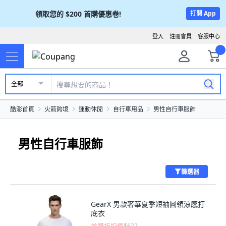
領取您的
$200
首購優惠卷!
打開 App
登入
註冊會員
客服中心
全部
酷澎首頁
火箭跨境
運動休閒
自行車用品
男性自行車服飾
男性自行車服飾
篩選器
GearX 男款奢華夏季短袖圓領涼感打
底衣
$622