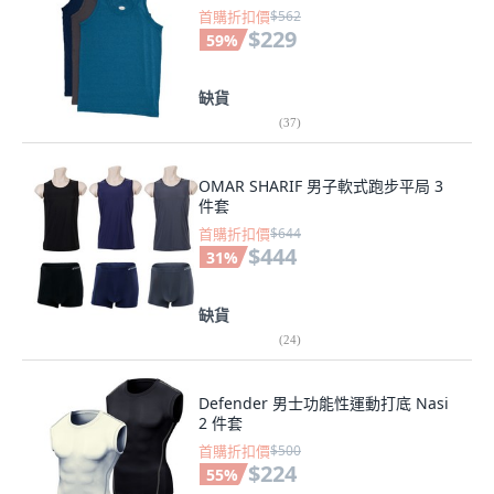
首購折扣價
$562
$229
59
%
缺貨
(
37
)
OMAR SHARIF 男子軟式跑步平局 3
件套
首購折扣價
$644
$444
31
%
缺貨
(
24
)
Defender 男士功能性運動打底 Nasi
2 件套
首購折扣價
$500
$224
55
%