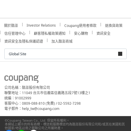
Investor Relations
關於酷澎
Coupang使用者條款
退換貨政策
信任管理中心
顧客隱私權政策通知
安心購物
資訊安全
資訊安全及隱私保護認證
加入酷澎商城
Global Site
公司名稱：酷澎股份有限公司
聯繫地址：11049 台北市信義區信義路五段7號13樓之1
統編：91002999
客服中心：0809-088-810 (免費) / 02-5592-7298
電子郵件：help_tw@coupang.com
©Coupang Taiwan Co., Ltd. 保留所有權利。
本網站上顯示的所有商標、標誌和服務標誌均為酷澎股份有限公司和/或其在美國和其
他國家/地區註冊之關聯公司之所屬財產。