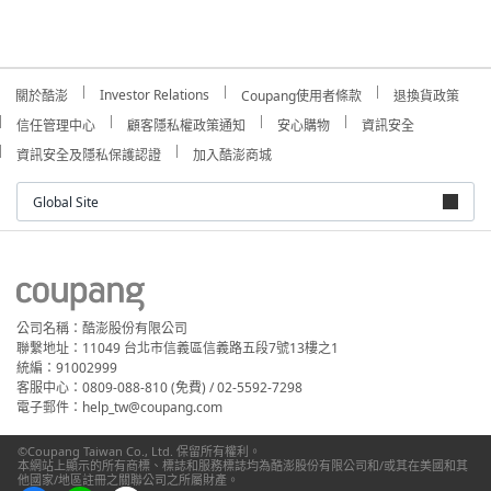
Investor Relations
關於酷澎
Coupang使用者條款
退換貨政策
信任管理中心
顧客隱私權政策通知
安心購物
資訊安全
資訊安全及隱私保護認證
加入酷澎商城
Global Site
公司名稱：酷澎股份有限公司
聯繫地址：11049 台北市信義區信義路五段7號13樓之1
統編：91002999
客服中心：0809-088-810 (免費) / 02-5592-7298
電子郵件：help_tw@coupang.com
©Coupang Taiwan Co., Ltd. 保留所有權利。
本網站上顯示的所有商標、標誌和服務標誌均為酷澎股份有限公司和/或其在美國和其
他國家/地區註冊之關聯公司之所屬財產。