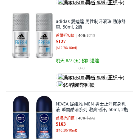
满 $1,500 再省 $75 (王道卡)
adidas 愛迪達 男性制汗滾珠 勁涼舒
爽, 50ml, 2瓶
首購折扣價
40
%
$213
$127
(
$12.70/10ml
)
明天 8/7 (五)
預計送達
(
47
)
满 $1,500 再省 $75 (王道卡)
$5 酷澎幣回饋
NIVEA 妮維雅 MEN 男士止汗爽身乳
液 瞬間酷涼系列 激爽制汗, 50ml, 2瓶
首購折扣價
40
%
$272
$163
(
$16.30/10ml
)