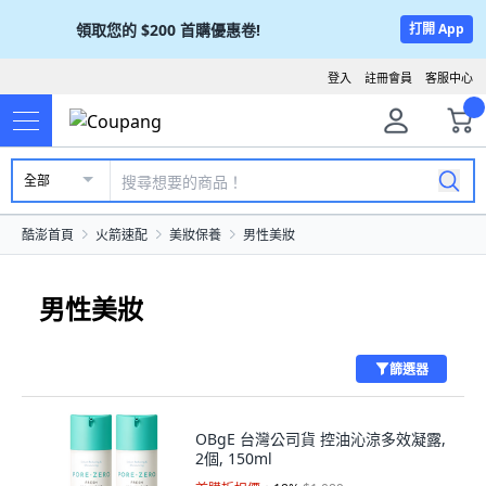
領取您的
$200
首購優惠卷!
打開 App
登入
註冊會員
客服中心
全部
酷澎首頁
火箭速配
美妝保養
男性美妝
男性美妝
篩選器
OBgE 台灣公司貨 控油沁涼多效凝露,
2個, 150ml