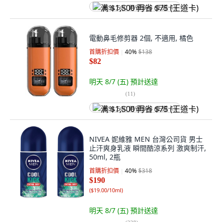
满 $1,500 再省 $75 (王道卡)
電動鼻毛修剪器 2個, 不適用, 橘色
首購折扣價
40
%
$138
$82
明天 8/7 (五)
預計送達
(
11
)
满 $1,500 再省 $75 (王道卡)
NIVEA 妮維雅 MEN 台灣公司貨 男士
止汗爽身乳液 瞬間酷涼系列 激爽制汗,
50ml, 2瓶
首購折扣價
40
%
$318
$190
(
$19.00/10ml
)
明天 8/7 (五)
預計送達