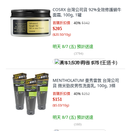
COSRX 台灣公司貨 92%全效修護蝸牛
面霜, 100g, 1罐
首購折扣價
40
%
$342
$205
(
$20.50/10g
)
明天 8/7 (五)
預計送達
(
3794
)
满 $1,500 再省 $75 (王道卡)
MENTHOLATUM 曼秀雷敦 台灣公司
貨 微米勁炭男性洗面乳, 100g, 3條
首購折扣價
40
%
$252
$151
(
$5.03/10g
)
明天 8/7 (五)
預計送達
(
160
)