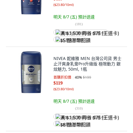
(
$23.80/10ml
)
明天 8/7 (五)
預計送達
(
181
)
满 $1,500 再省 $75 (王道卡)
$5 酷澎幣回饋
NIVEA 妮維雅 MEN 台灣公司貨 男士
止汗爽身乳膏Pro升級版 極限動力 銀
炫魅力, 50ml, 1瓶
首購折扣價
40
%
$199
$119
(
$23.80/10ml
)
明天 8/7 (五)
預計送達
(
310
)
满 $1,500 再省 $75 (王道卡)
$8 酷澎幣回饋