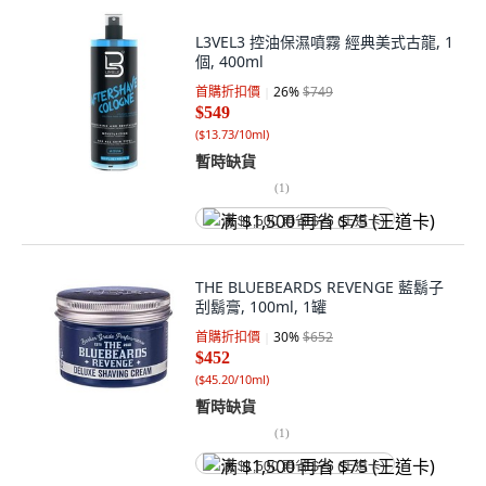
L3VEL3 控油保濕噴霧 經典美式古龍, 1
個, 400ml
首購折扣價
26
%
$749
$549
(
$13.73/10ml
)
暫時缺貨
(
1
)
满 $1,500 再省 $75 (王道卡)
THE BLUEBEARDS REVENGE 藍鬍子
刮鬍膏, 100ml, 1罐
首購折扣價
30
%
$652
$452
(
$45.20/10ml
)
暫時缺貨
(
1
)
满 $1,500 再省 $75 (王道卡)