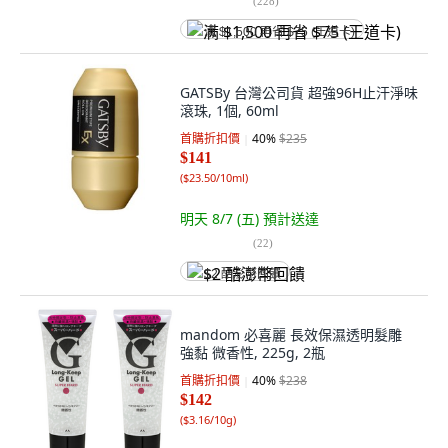
(
228
)
满 $1,500 再省 $75 (王道卡)
GATSBy 台灣公司貨 超強96H止汗淨味
滾珠, 1個, 60ml
首購折扣價
40
%
$235
$141
(
$23.50/10ml
)
明天 8/7 (五)
預計送達
(
22
)
$2 酷澎幣回饋
mandom 必喜麗 長效保濕透明髮雕
強黏 微香性, 225g, 2瓶
首購折扣價
40
%
$238
$142
(
$3.16/10g
)