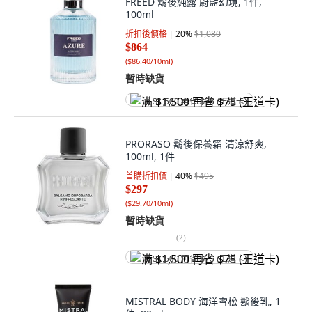
FREED 鬍後純露 蔚藍幻境, 1件,
100ml
折扣後價格
20
%
$1,080
$864
(
$86.40/10ml
)
暫時缺貨
满 $1,500 再省 $75 (王道卡)
PRORASO 鬍後保養霜 清涼舒爽,
100ml, 1件
首購折扣價
40
%
$495
$297
(
$29.70/10ml
)
暫時缺貨
(
2
)
满 $1,500 再省 $75 (王道卡)
MISTRAL BODY 海洋雪松 鬍後乳, 1