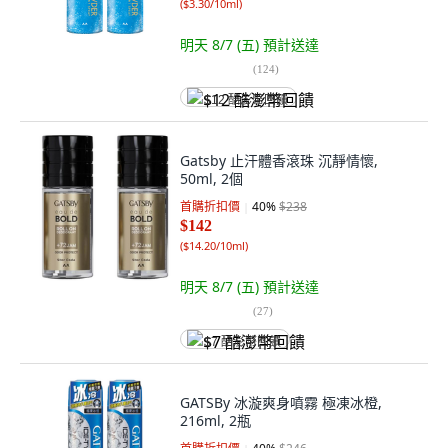
(
$3.30/10ml
)
明天 8/7 (五)
預計送達
(
124
)
$12 酷澎幣回饋
Gatsby 止汗體香滾珠 沉靜情懷,
50ml, 2個
首購折扣價
40
%
$238
$142
(
$14.20/10ml
)
明天 8/7 (五)
預計送達
(
27
)
$7 酷澎幣回饋
GATSBy 冰漩爽身噴霧 極凍冰橙,
216ml, 2瓶