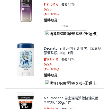
折扣後價格
43
%
$479
$273
(
$21.00/10ml
)
暫時缺貨
(
716
)
满 $1,500 再省 $75 (王道卡)
Deonatulle 止汗剤全身用 男用沁涼凝
膠滾珠瓶, 40g, 1個
首購折扣價
40
%
$374
$224
(
$56.00/10g
)
暫時缺貨
满 $1,500 再省 $75 (王道卡)
Neutrogena 男士深層淨化控油洗面
乳抗痘, 150g, 1件