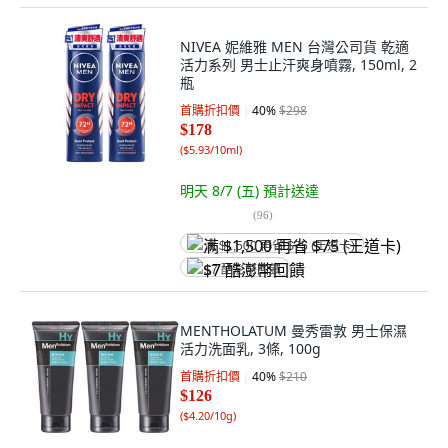
NIVEA 妮維雅 MEN 台灣公司貨 乾適
活力系列 男士止汗爽身噴霧, 150ml, 2
瓶
首購折扣價
40
%
$298
$178
(
$5.93/10ml
)
明天 8/7 (五)
預計送達
(
96
)
满 $1,500 再省 $75 (王道卡)
$7 酷澎幣回饋
MENTHOLATUM 曼秀雷敦 男士保濕
活力洗面乳, 3條, 100g
首購折扣價
40
%
$210
$126
(
$4.20/10g
)