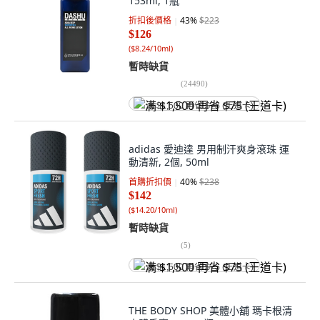
153ml, 1瓶
折扣後價格
43
%
$223
$126
(
$8.24/10ml
)
暫時缺貨
(
24490
)
满 $1,500 再省 $75 (王道卡)
adidas 愛迪達 男用制汗爽身滾珠 運
動清新, 2個, 50ml
首購折扣價
40
%
$238
$142
(
$14.20/10ml
)
暫時缺貨
(
5
)
满 $1,500 再省 $75 (王道卡)
THE BODY SHOP 美體小舖 瑪卡根清