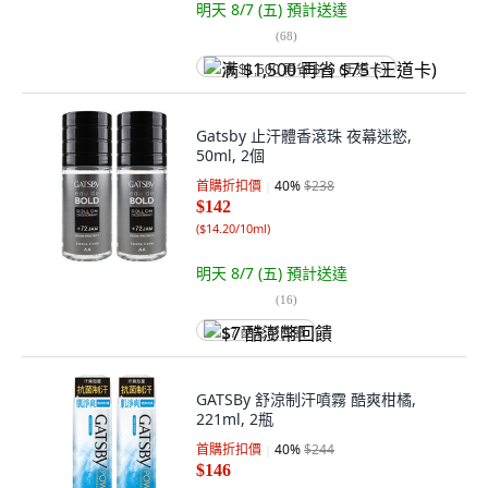
明天 8/7 (五)
預計送達
(
68
)
满 $1,500 再省 $75 (王道卡)
Gatsby 止汗體香滾珠 夜幕迷慾,
50ml, 2個
首購折扣價
40
%
$238
$142
(
$14.20/10ml
)
明天 8/7 (五)
預計送達
(
16
)
$7 酷澎幣回饋
GATSBy 舒涼制汗噴霧 酷爽柑橘,
221ml, 2瓶
首購折扣價
40
%
$244
$146