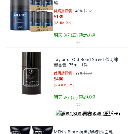
罐
首購折扣價
40
%
$232
$139
(
$3.48/10ml
)
明天 8/7 (五)
預計送達
(
47
)
Taylor of Old Bond Street 傑明紳士
體香膏, 75ml, 1件
首購折扣價
29
%
$680
$480
(
$64.00/10ml
)
明天 8/7 (五)
預計送達
(
26
)
满 $1,500 再省 $75 (王道卡)
MEN's Biore 抗黑頭粉刺洗面乳,