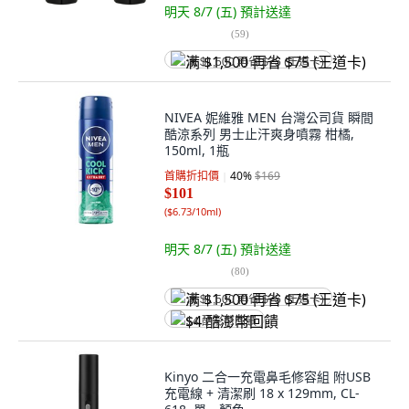
明天 8/7 (五)
預計送達
(
59
)
满 $1,500 再省 $75 (王道卡)
NIVEA 妮維雅 MEN 台灣公司貨 瞬間
酷涼系列 男士止汗爽身噴霧 柑橘,
150ml, 1瓶
首購折扣價
40
%
$169
$101
(
$6.73/10ml
)
明天 8/7 (五)
預計送達
(
80
)
满 $1,500 再省 $75 (王道卡)
$4 酷澎幣回饋
Kinyo 二合一充電鼻毛修容組 附USB
充電線 + 清潔刷 18 x 129mm, CL-