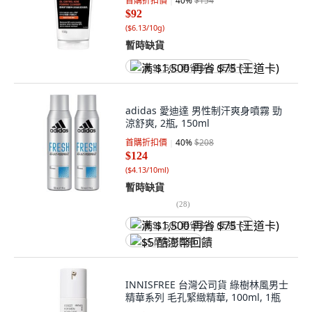
首購折扣價
40
%
$154
$92
(
$6.13/10g
)
暫時缺貨
满 $1,500 再省 $75 (王道卡)
adidas 愛迪達 男性制汗爽身噴霧 勁
涼舒爽, 2瓶, 150ml
首購折扣價
40
%
$208
$124
(
$4.13/10ml
)
暫時缺貨
(
28
)
满 $1,500 再省 $75 (王道卡)
$5 酷澎幣回饋
INNISFREE 台灣公司貨 綠樹林風男士
精華系列 毛孔緊緻精華, 100ml, 1瓶