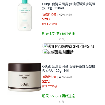
OBgE 台灣公司貨 控油緊緻淨膚調理
水, 1個, 310ml
首購折扣價
40
%
$489
$293
(
$9.45/10ml
)
明天 8/7 (五)
預計送達
(
127
)
满 $1,500 再省 $75 (王道卡)
$15 酷澎幣回饋
OBgE 台灣公司貨 百變造型護髮髮蠟
淡香型, 120g, 1個
首購折扣價
43
%
$478
$272
(
$22.67/10g
)
明天 8/7 (五)
預計送達
(
19
)