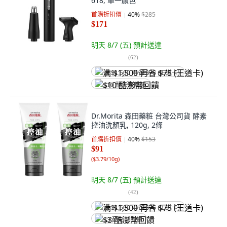
618, 單一顏色
首購折扣價
40
%
$285
$171
明天 8/7 (五)
預計送達
(
62
)
满 $1,500 再省 $75 (王道卡)
$10 酷澎幣回饋
Dr.Morita 森田藥粧 台灣公司貨 酵素
控油洗顏乳, 120g, 2條
首購折扣價
40
%
$153
$91
(
$3.79/10g
)
明天 8/7 (五)
預計送達
(
42
)
满 $1,500 再省 $75 (王道卡)
$3 酷澎幣回饋