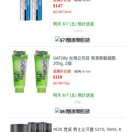
首購折扣價
40
%
$246
$147
(
$3.40/10ml
)
明天 8/7 (五)
預計送達
(
117
)
$7 酷澎幣回饋
GATSBy 台灣公司貨 保濕修鬍凝膠,
205g, 2個
首購折扣價
40
%
$198
$118
(
$2.88/10g
)
明天 8/7 (五)
預計送達
(
79
)
$6 酷澎幣回饋
VEZE 梵貞 男士止汗露 S310, 50ml, 8