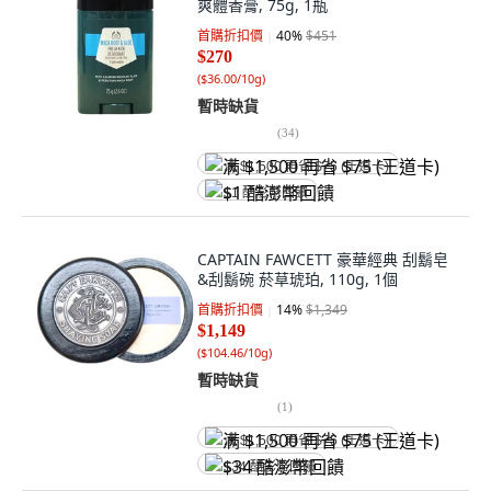
爽體香膏, 75g, 1瓶
首購折扣價
40
%
$451
$270
(
$36.00/10g
)
暫時缺貨
(
34
)
满 $1,500 再省 $75 (王道卡)
$1 酷澎幣回饋
CAPTAIN FAWCETT 豪華經典 刮鬍皂
&刮鬍碗 菸草琥珀, 110g, 1個
首購折扣價
14
%
$1,349
$1,149
(
$104.46/10g
)
暫時缺貨
(
1
)
满 $1,500 再省 $75 (王道卡)
$34 酷澎幣回饋