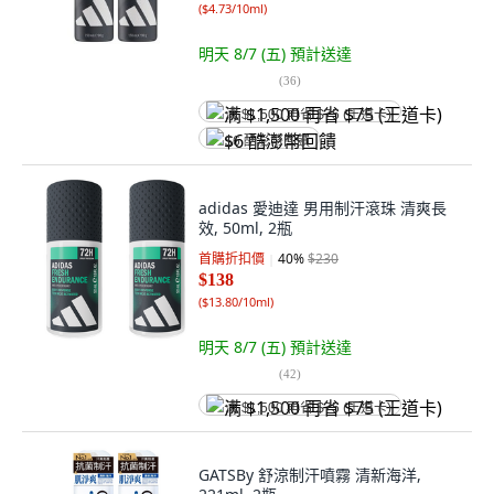
(
$4.73/10ml
)
明天 8/7 (五)
預計送達
(
36
)
满 $1,500 再省 $75 (王道卡)
$6 酷澎幣回饋
adidas 愛迪達 男用制汗滾珠 清爽長
效, 50ml, 2瓶
首購折扣價
40
%
$230
$138
(
$13.80/10ml
)
明天 8/7 (五)
預計送達
(
42
)
满 $1,500 再省 $75 (王道卡)
GATSBy 舒涼制汗噴霧 清新海洋,