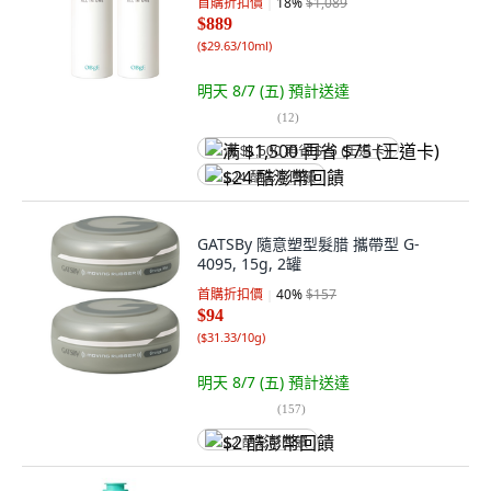
首購折扣價
18
%
$1,089
$889
(
$29.63/10ml
)
明天 8/7 (五)
預計送達
(
12
)
满 $1,500 再省 $75 (王道卡)
$24 酷澎幣回饋
GATSBy 隨意塑型髮腊 攜帶型 G-
4095, 15g, 2罐
首購折扣價
40
%
$157
$94
(
$31.33/10g
)
明天 8/7 (五)
預計送達
(
157
)
$2 酷澎幣回饋