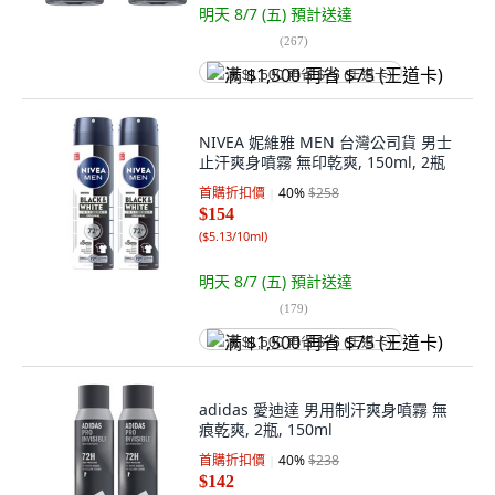
明天 8/7 (五)
預計送達
(
267
)
满 $1,500 再省 $75 (王道卡)
NIVEA 妮維雅 MEN 台灣公司貨 男士
止汗爽身噴霧 無印乾爽, 150ml, 2瓶
首購折扣價
40
%
$258
$154
(
$5.13/10ml
)
明天 8/7 (五)
預計送達
(
179
)
满 $1,500 再省 $75 (王道卡)
adidas 愛迪達 男用制汗爽身噴霧 無
痕乾爽, 2瓶, 150ml
首購折扣價
40
%
$238
$142