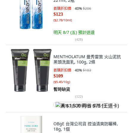
221ml, 2瓶
首購折扣價
40
%
$206
$123
(
$2.78/10ml
)
明天 8/7 (五)
預計送達
(
428
)
MENTHOLATUM 曼秀雷敦 火山泥抗
黑頭洗面乳, 100g, 2條
首購折扣價
40
%
$183
$109
(
$5.45/10g
)
暫時缺貨
(
122
)
满 $1,500 再省 $75 (王道卡)
OBgE 台灣公司貨 控油清爽防曬棒,
18g, 1個