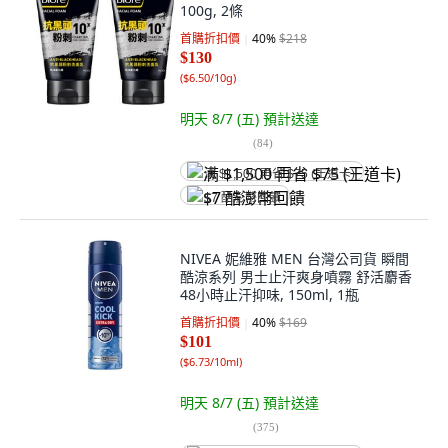
100g, 2條
首購折扣價
40
%
$218
$130
(
$6.50/10g
)
明天 8/7 (五)
預計送達
(
84
)
满 $1,500 再省 $75 (王道卡)
$7 酷澎幣回饋
NIVEA 妮維雅 MEN 台灣公司貨 瞬間
酷涼系列 男士止汗爽身噴霧 舒活麝香
48小時止汗抑味, 150ml, 1瓶
首購折扣價
40
%
$169
$101
(
$6.73/10ml
)
明天 8/7 (五)
預計送達
(
375
)