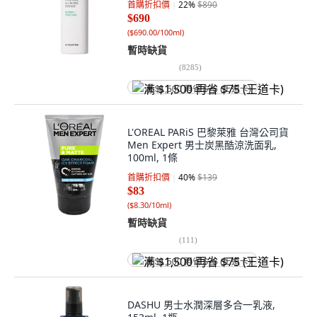
首購折扣價
22
%
$890
$690
(
$690.00/100ml
)
暫時缺貨
(
8285
)
满 $1,500 再省 $75 (王道卡)
L'OREAL PARiS 巴黎萊雅 台灣公司貨
Men Expert 男士炭黑酷涼洗面乳,
100ml, 1條
首購折扣價
40
%
$139
$83
(
$8.30/10ml
)
暫時缺貨
(
111
)
满 $1,500 再省 $75 (王道卡)
DASHU 男士水潤深層多合一乳液,