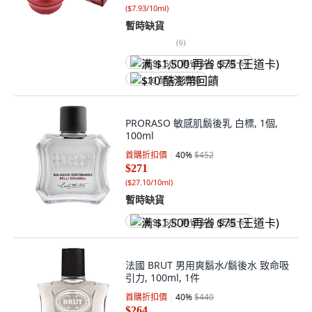
(
$7.93/10ml
)
暫時缺貨
(
6
)
满 $1,500 再省 $75 (王道卡)
$10 酷澎幣回饋
PRORASO 敏感肌鬍後乳 白標, 1個,
100ml
首購折扣價
40
%
$452
$271
(
$27.10/10ml
)
暫時缺貨
满 $1,500 再省 $75 (王道卡)
法國 BRUT 男用爽鬍水/鬍後水 致命吸
引力, 100ml, 1件
首購折扣價
40
%
$440
$264