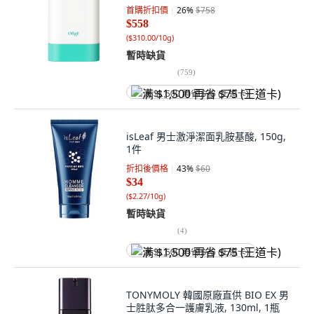
首購折扣價
26
%
$758
$558
(
$310.00/10g
)
暫時缺貨
(
759
)
满 $1,500 再省 $75 (王道卡)
isLeaf 男士激淨潔面乳胺基酸, 150g,
1件
折扣後價格
43
%
$60
$34
(
$2.27/10g
)
暫時缺貨
(
4
)
满 $1,500 再省 $75 (王道卡)
TONYMOLY 韓國原廠直供 BIO EX 男
士胜肽多合一護膚乳液, 130ml, 1瓶