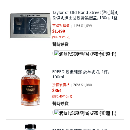
Taylor of Old Bond Street 獾毛鬍刷
＆傑明紳士刮鬍膏黑禮盒, 150g, 1盒
首購折扣價
11
%
$1,699
$1,499
(
$99.93/10g
)
暫時缺貨
满 $1,500 再省 $75 (王道卡)
FREED 鬍後純露 菸草琥珀, 1件,
100ml
折扣後價格
20
%
$1,080
$864
(
$86.40/10ml
)
暫時缺貨
满 $1,500 再省 $75 (王道卡)