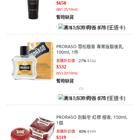
$650
(
$81.25/10ml
)
暫時缺貨
满 $1,500 再省 $75 (王道卡)
PRORASO 雪松檀香 專業版鬍後乳,
100ml, 1件
首購折扣價
27
%
$732
$532
(
$53.20/10ml
)
暫時缺貨
(
5
)
满 $1,500 再省 $75 (王道卡)
PRORASO 刮鬍皂 紅標 檀香, 150ml,
1個
首購折扣價
40
%
$199
$119