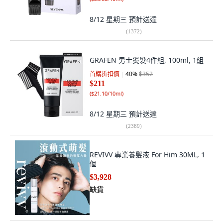
8/12 星期三
預計送達
(
1372
)
GRAFEN 男士燙髮4件組, 100ml, 1組
首購折扣價
40
%
$352
$211
(
$21.10/10ml
)
8/12 星期三
預計送達
(
2389
)
REVIVV 專業養髮液 For Him 30ML, 1
個
$3,928
缺貨