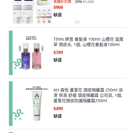
缺貨
(
1
)
TINN 婷恩 養髮液 100ml 山櫻花 鼠尾
草 頭皮水, 1個, 山櫻花養髮液100ml
$599
缺貨
AH 森悅 蘆葦花 頭皮隔離霜 250ml 染
燙 保濕 舒緩 頭皮隔離霜 公司貨, 1個,
蘆葦花頭皮防護隔離霜250ml
$499
缺貨
Napla 娜普菈 薄荷植萃冰肌噴霧 碳酸