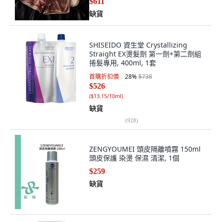
SHISEIDO 資生堂 Crystallizing
Straight EX燙髮劑 第一劑+第二劑組
捲髮專用, 400ml, 1套
首購折扣價
28
%
$738
$526
(
$13.15/10ml
)
缺貨
(
928
)
ZENGYOUMEI 頭皮隔離噴霧 150ml
頭皮保護 染燙 保濕 清潔, 1個
$259
缺貨
LORDELIA 滋潤護理燙髮劑, 1入,