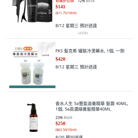
首購折扣價
72
%
$518
$141
(
$11.75/10ml
)
8/12 星期三
預計送達
(
4358
)
FKS 髮克希 罐裝冷燙藥水, 1個, 一劑
$420
8/12 星期三
預計送達
香水人生 5a豐盈滋養精華 髮霧 40ML,
1個, 5a高濃縮養髮精華40ML
23
%
$325
$250
(
$62.50/10ml
)
8/20
預計送達