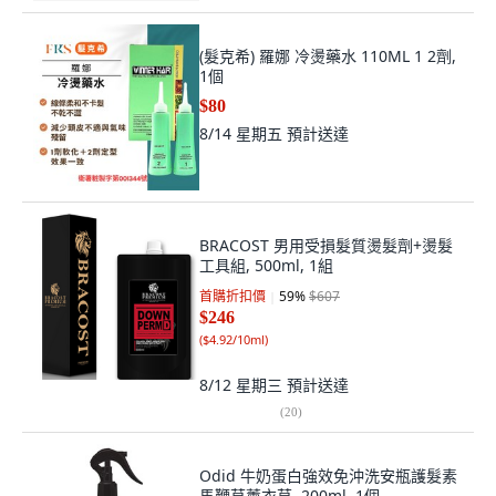
(髮克希) 羅娜 冷燙藥水 110ML 1 2劑,
1個
$80
8/14 星期五
預計送達
BRACOST 男用受損髮質燙髮劑+燙髮
工具組, 500ml, 1組
首購折扣價
59
%
$607
$246
(
$4.92/10ml
)
8/12 星期三
預計送達
(
20
)
Odid 牛奶蛋白強效免沖洗安瓶護髮素
馬鞭草薰衣草, 200ml, 1個