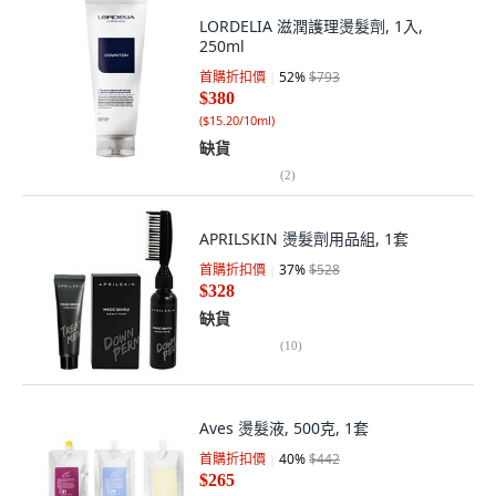
250ml
首購折扣價
52
%
$793
$380
(
$15.20/10ml
)
缺貨
(
2
)
APRILSKIN 燙髮劑用品組, 1套
首購折扣價
37
%
$528
$328
缺貨
(
10
)
Aves 燙髮液, 500克, 1套
首購折扣價
40
%
$442
$265
(
$5.30/10g
)