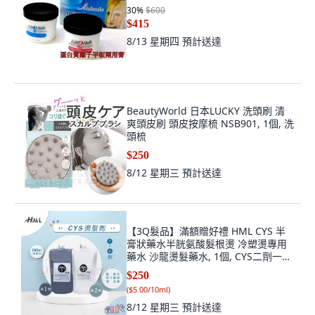
30
%
$600
$415
8/13 星期四
預計送達
BeautyWorld 日本LUCKY 洗頭刷 清
爽頭皮刷 頭皮按摩梳 NSB901, 1個, 洗
頭梳
$250
8/12 星期三
預計送達
【3Q髮品】滿額贈好禮 HML CYS 半
膏狀藥水半胱氨酸髮根燙 冷塑燙專用
藥水 沙龍燙髮藥水, 1個, CYS二劑一
包, 500ml
$250
(
$5.00/10ml
)
8/12 星期三
預計送達