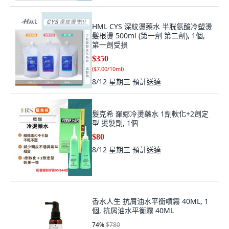
HML CYS 深紋燙藥水 半胱氨酸冷塑燙
髮根燙 500ml (第一劑 第二劑), 1個,
第一劑受損
$350
(
$7.00/10ml
)
8/12 星期三
預計送達
髮克希 羅娜冷燙藥水 1劑軟化+2劑定
型 燙髮劑, 1個
$80
8/12 星期三
預計送達
香水人生 抗屑油水平衡噴霧 40ML, 1
個, 抗屑油水平衡霧 40ML
74
%
$780