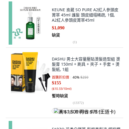
KEUNE 肯葳 SO PURE A2紅人參頭皮
菁萃 45ml 護髮 頭皮細塌稀疏, 1個,
A2紅人參頭皮菁萃45ml
$1,090
缺貨
(
1
)
DASHU 男士大容量壓貼燙髮造型組 燙
髮膏 150ml + 刷具 + 夾子 + 手套 + 燙
髮紙, 1組
首購折扣價
40
%
$259
$155
(
$10.33/10ml
)
暫時缺貨
(
13372
)
满 $1,500 再省 $75 (王道卡)
FARZO 花柔自然萃 髮根養髮液 鋸棕櫚
養髮精華液 100ml 頭皮水, 1個, 鋸棕