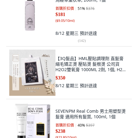
首購折扣價
51
%
$376
$181
(
$9.05/10ml
)
8/12 星期三
預計送達
(
142
)
【3Q髮品】HML壓貼調理劑 直髮膏
縮毛矯正燙 壓貼燙 髮根燙 公司貨
H2O2雙氧膏 1000ML 2劑, 1個, H2O2
雙氧膏 1000ML 2劑
$350
8/12 星期三
預計送達
SEVENPM Real Comb 男士用塑型燙
髮膏 適用所有髮質, 100ml, 1個
首購折扣價
40
%
$397
$238
(
$23.80/10ml
)