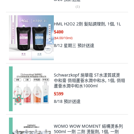
(
1
)
HML H2O2 2劑 髮貼調理劑, 1個, 1L
$400
(
$4.00/10ml
)
8/12 星期三
預計送達
Schwarzkopf 施華蔻 ST水漾質感燙
中和膏 俏翎蘆薈水潤中和水, 1個, 俏翎
蘆薈水潤中和水1000ml
$599
8/18
預計送達
WOMO WOW MOMENT 結構燙系列
500ml 一劑 二劑 燙髮劑, 1個, 一劑