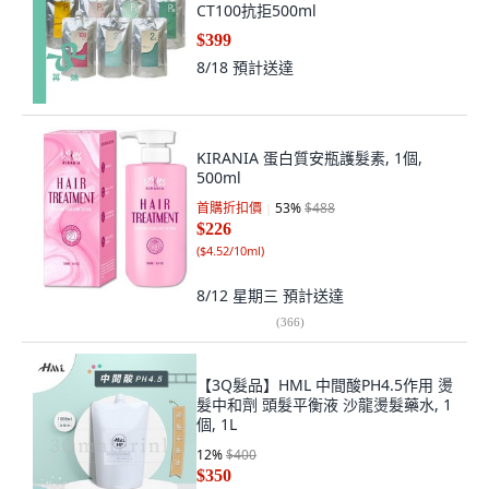
CT100抗拒500ml
$399
8/18
預計送達
KIRANIA 蛋白質安瓶護髮素, 1個,
500ml
首購折扣價
53
%
$488
$226
(
$4.52/10ml
)
8/12 星期三
預計送達
(
366
)
【3Q髮品】HML 中間酸PH4.5作用 燙
髮中和劑 頭髮平衡液 沙龍燙髮藥水, 1
個, 1L
12
%
$400
$350