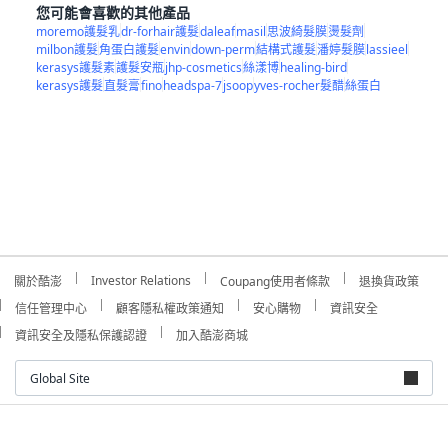
moremo護髮乳
dr-forhair護髮
daleaf
masil
思波綺髮膜
燙髮劑
milbon護髮
角蛋白護髮
envin
down-perm
結構式護髮
潘婷髮膜
lassieel
kerasys護髮素
護髮安瓶
jhp-cosmetics
絲漾博
healing-bird
kerasys護髮
直髮膏
fino
headspa-7
jsoop
yves-rocher髮醋
絲蛋白
Investor Relations
關於酷澎
Coupang使用者條款
退換貨政策
信任管理中心
顧客隱私權政策通知
安心購物
資訊安全
資訊安全及隱私保護認證
加入酷澎商城
Global Site