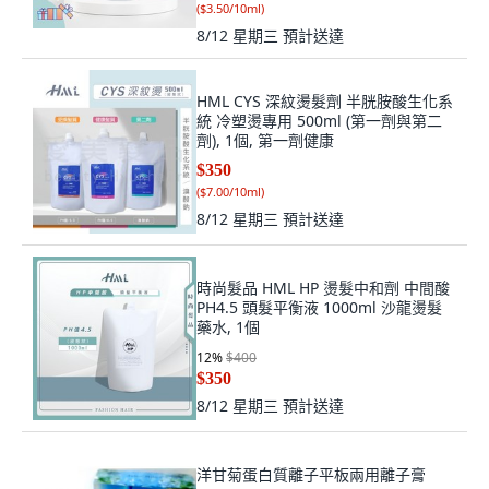
(
$3.50/10ml
)
8/12 星期三
預計送達
HML CYS 深紋燙髮劑 半胱胺酸生化系
統 冷塑燙專用 500ml (第一劑與第二
劑), 1個, 第一劑健康
$350
(
$7.00/10ml
)
8/12 星期三
預計送達
時尚髮品 HML HP 燙髮中和劑 中間酸
PH4.5 頭髮平衡液 1000ml 沙龍燙髮
藥水, 1個
12
%
$400
$350
8/12 星期三
預計送達
洋甘菊蛋白質離子平板兩用離子膏