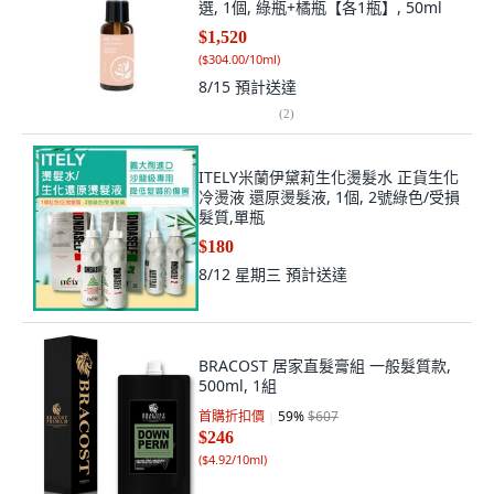
$1,520
(
$304.00/10ml
)
8/15
預計送達
(
2
)
ITELY米蘭伊黛莉生化燙髮水 正貨生化
冷燙液 還原燙髮液, 1個, 2號綠色/受損
髮質,單瓶
$180
8/12 星期三
預計送達
BRACOST 居家直髮膏組 一般髮質款,
500ml, 1組
首購折扣價
59
%
$607
$246
(
$4.92/10ml
)
8/12 星期三
預計送達