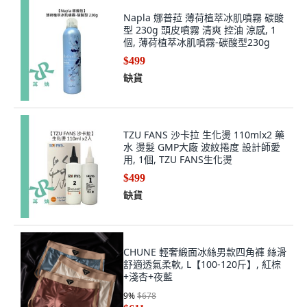
型 230g 頭皮噴霧 清爽 控油 涼感, 1
個, 薄荷植萃冰肌噴霧-碳酸型230g
$499
缺貨
TZU FANS 沙卡拉 生化燙 110mlx2 藥
水 燙髮 GMP大廠 波紋捲度 設計師愛
用, 1個, TZU FANS生化燙
$499
缺貨
CHUNE 輕奢緞面冰絲男款四角褲 絲滑
舒適透氣柔軟, L【100-120斤】, 紅棕
+淺杏+夜藍
9
%
$678
$611
缺貨