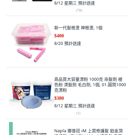
(
78
)
新一代髮根燙 神根燙, 1個
$400
8/20
預計送達
高品質大容量漂粉 1000克 染髮劑 褪
色粉 漂髮劑 毛白劑, 1個, 01.圓筒1000
克漂粉
$380
8/12 星期三
預計送達
(
1
)
Napla 娜普菈 iM 上質修護髮 鉑金頂
級護髮 1劑 3劑 1000ml 補充包 專用
架, 1個, 鉑金1劑3劑補充包專用架