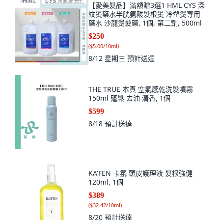
【愛美髮品】滿額贈3選1 HML CYS 深
紋燙藥水半胱氨酸髮根燙 冷塑燙專用
藥水 沙龍燙髮藥, 1個, 第二劑, 500ml
$250
(
$5.00/10ml
)
8/12 星期三
預計送達
THE TRUE 本真 空氣感乾洗髮噴霧
150ml 蓬鬆 去油 清香, 1個
$599
8/18
預計送達
KA'FEN 卡氛 頭皮護理液 髮根強健
120ml, 1個
$389
(
$32.42/10ml
)
8/20
預計送達