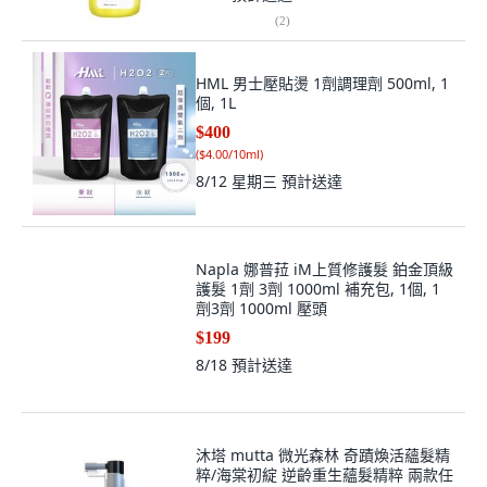
(
2
)
HML 男士壓貼燙 1劑調理劑 500ml, 1
個, 1L
$400
(
$4.00/10ml
)
8/12 星期三
預計送達
Napla 娜普菈 iM上質修護髮 鉑金頂級
護髮 1劑 3劑 1000ml 補充包, 1個, 1
劑3劑 1000ml 壓頭
$199
8/18
預計送達
沐塔 mutta 微光森林 奇蹟煥活蘊髮精
粹/海棠初綻 逆齡重生蘊髮精粹 兩款任
選, 1個, 綠瓶+橘瓶【各1瓶】, 50ml