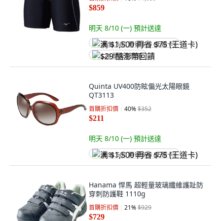
$859
明天 8/10 (一)
預計送達
满 $1,500 再省 $75 (王道卡)
$29 酷澎幣回饋
Quinta UV400防眩偏光太陽眼鏡
QT3113
首購折扣價
40
%
$352
$211
明天 8/10 (一)
預計送達
满 $1,500 再省 $75 (王道卡)
Hanama 悍馬 超輕量玻璃纖維護趾防
穿刺防護鞋 1110g
首購折扣價
21
%
$929
$729