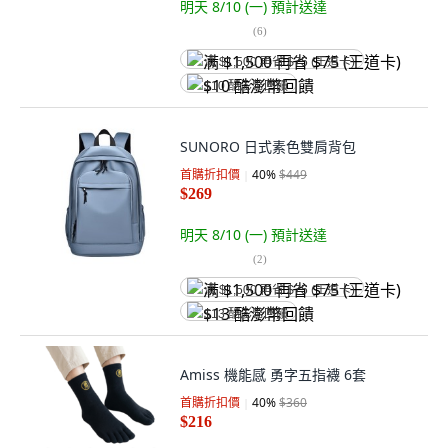
明天 8/10 (一)
預計送達
(
6
)
满 $1,500 再省 $75 (王道卡)
$10 酷澎幣回饋
SUNORO 日式素色雙肩背包
首購折扣價
40
%
$449
$269
明天 8/10 (一)
預計送達
(
2
)
满 $1,500 再省 $75 (王道卡)
$13 酷澎幣回饋
Amiss 機能感 勇字五指襪 6套
首購折扣價
40
%
$360
$216