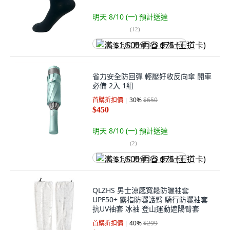
明天 8/10 (一)
預計送達
(
12
)
满 $1,500 再省 $75 (王道卡)
省力安全防回彈 輕壓好收反向傘 開車
必備 2入 1組
首購折扣價
30
%
$650
$450
明天 8/10 (一)
預計送達
(
2
)
满 $1,500 再省 $75 (王道卡)
QLZHS 男士涼感寬鬆防曬袖套
UPF50+ 露指防曬護臂 騎行防曬袖套
抗UV袖套 冰袖 登山運動遮陽臂套
首購折扣價
40
%
$299