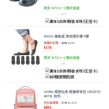
明天 8/10 (一)
預計送達
(
17
)
满 $1,500 再省 $75 (王道卡)
Amiss 機能感 厚底隱形襪 6雙
首購折扣價
40
%
$294
$176
明天 8/10 (一)
預計送達
(
9
)
满 $1,500 再省 $75 (王道卡)
$9 酷澎幣回饋
UnMe 蝶戀仙馬 輕護脊背包 UN2010-
401B, 粉色
折扣後價格
51
%
$1,819
$891