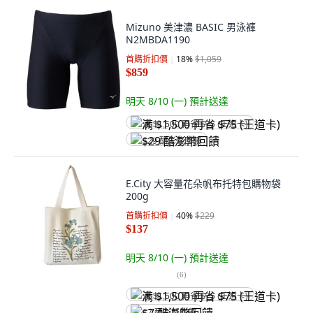
Mizuno 美津濃 BASIC 男泳褲
N2MBDA1190
首購折扣價
18
%
$1,059
$859
明天 8/10 (一)
預計送達
满 $1,500 再省 $75 (王道卡)
$29 酷澎幣回饋
E.City 大容量花朵帆布托特包購物袋
200g
首購折扣價
40
%
$229
$137
明天 8/10 (一)
預計送達
(
6
)
满 $1,500 再省 $75 (王道卡)