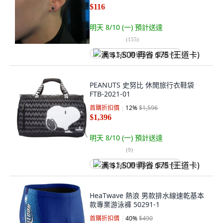
$116
明天 8/10 (一)
預計送達
(
155
)
满 $1,500 再省 $75 (王道卡)
PEANUTS 史努比 休閒旅行衣鞋袋
FTB-2021-01
首購折扣價
12
%
$1,596
$1,396
明天 8/10 (一)
預計送達
(
9
)
满 $1,500 再省 $75 (王道卡)
HeaTwave 熱浪 男款排水線速乾基本
款專業游泳褲 50291-1
首購折扣價
40
%
$490