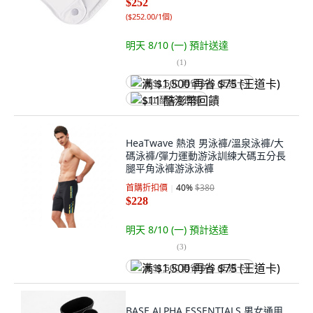
$252
(
$252.00/1個
)
明天 8/10 (一)
預計送達
(
1
)
满 $1,500 再省 $75 (王道卡)
$11 酷澎幣回饋
HeaTwave 熱浪 男泳褲/溫泉泳褲/大
碼泳褲/彈力運動游泳訓練大碼五分長
腿平角泳褲游泳泳褲
首購折扣價
40
%
$380
$228
明天 8/10 (一)
預計送達
(
3
)
满 $1,500 再省 $75 (王道卡)
BASE ALPHA ESSENTIALS 男女通用