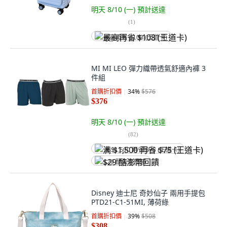
明天 8/10 (一)
預計送達
(
1
)
最高再省 $108 (王道卡)
MI MI LEO 彈力織帶透氣舒適內褲 3
件組
首購折扣價
34
%
$576
$376
明天 8/10 (一)
預計送達
(
82
)
满 $1,500 再省 $75 (王道卡)
$29 酷澎幣回饋
Disney 迪士尼 奇妙仙子 兩用手提包
PTD21-C1-51MI, 薄荷綠
首購折扣價
39
%
$508
$308