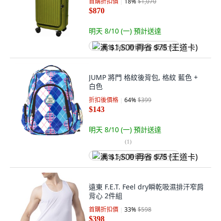
首購折扣價
18
%
$1,070
$870
明天 8/10 (一)
預計送達
满 $1,500 再省 $75 (王道卡)
JUMP 將門 格紋後背包, 格紋 藍色 +
白色
折扣後價格
64
%
$399
$143
明天 8/10 (一)
預計送達
(
1
)
满 $1,500 再省 $75 (王道卡)
遠東 F.E.T. Feel dry瞬乾吸濕排汗窄肩
背心 2件組
首購折扣價
33
%
$598
$398