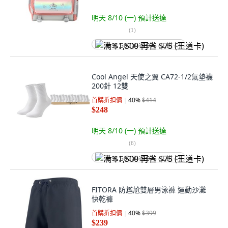
明天 8/10 (一)
預計送達
(
1
)
满 $1,500 再省 $75 (王道卡)
Cool Angel 天使之翼 CA72-1/2氣墊襪
200針 12雙
首購折扣價
40
%
$414
$248
明天 8/10 (一)
預計送達
(
6
)
满 $1,500 再省 $75 (王道卡)
FITORA 防尷尬雙層男泳褲 運動沙灘
快乾褲
首購折扣價
40
%
$399
$239