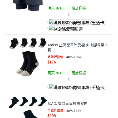
明天 8/10 (一)
預計送達
(
2
)
满 $1,500 再省 $75 (王道卡)
$12 酷澎幣回饋
Amiss 止滑兒童除臭襪 肉肉腳救星 6
雙
首購折扣價
40
%
$294
$176
明天 8/10 (一)
預計送達
(
4
)
满 $1,500 再省 $75 (王道卡)
B.V.D. 寬口直角短襪 6雙
首購折扣價
40
%
$349
$209