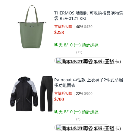
THERMOS 膳魔師 可收納摺疊購物背
袋 REV-0121 KKI
首購折扣價
40
%
$430
$258
明天 8/10 (一)
預計送達
(
11
)
满 $1,500 再省 $75 (王道卡)
Raincoat 中性款 上衣褲子2件式防漏
多功能雨衣
首購折扣價
22
%
$900
$700
明天 8/10 (一)
預計送達
(
3
)
满 $1,500 再省 $75 (王道卡)