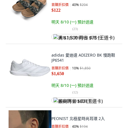
首購折扣價
40
%
$204
$122
明天 8/10 (一)
預計送達
(
23
)
满 $1,500 再省 $75 (王道卡)
adidas 愛迪達 ADIZERO BK 慢跑鞋
JP6541
首購折扣價
10
%
$1,850
$1,650
明天 8/10 (一)
預計送達
(
12
)
最高再省 $83 (王道卡)
PEONIST 北極星時尚耳環 2入
首購折扣價
40
%
$194