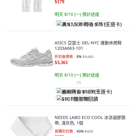
$179
明天 8/10 (一)
預計送達
满 $1,500 再省 $75 (王道卡)
ASICS 亞瑟士 GEL-NYC 運動休閒鞋
1203A663-101
折扣後價格
8
%
$3,681
$3,361
明天 8/10 (一)
預計送達
(
3
)
最高再省 $169 (王道卡)
$101 酷澎幣回饋
NEEDS LABO ECO COOL 冰涼凝膠頸
帶, 淺灰色, 1個
首購折扣價
40
%
$420