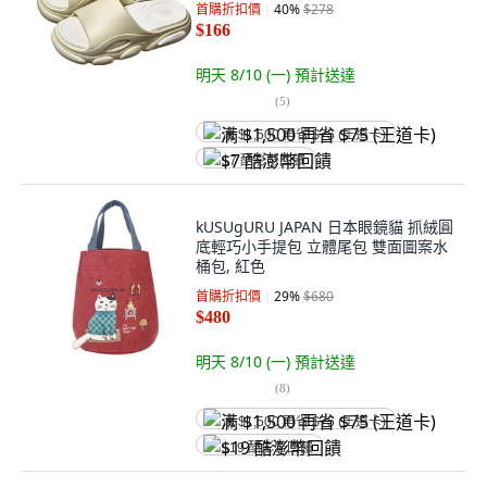
首購折扣價
40
%
$278
$166
明天 8/10 (一)
預計送達
(
5
)
满 $1,500 再省 $75 (王道卡)
$7 酷澎幣回饋
kUSUgURU JAPAN 日本眼鏡貓 抓絨圓
底輕巧小手提包 立體尾包 雙面圖案水
桶包, 紅色
首購折扣價
29
%
$680
$480
明天 8/10 (一)
預計送達
(
8
)
满 $1,500 再省 $75 (王道卡)
$19 酷澎幣回饋