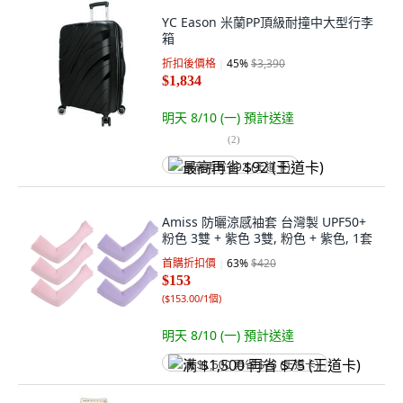
YC Eason 米蘭PP頂級耐撞中大型行李
箱
折扣後價格
45
%
$3,390
$1,834
明天 8/10 (一)
預計送達
(
2
)
最高再省 $92 (王道卡)
Amiss 防曬涼感袖套 台灣製 UPF50+
粉色 3雙 + 紫色 3雙, 粉色 + 紫色, 1套
首購折扣價
63
%
$420
$153
(
$153.00/1個
)
明天 8/10 (一)
預計送達
满 $1,500 再省 $75 (王道卡)