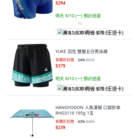
$294
明天 8/10 (一)
預計送達
(
1
)
满 $1,500 再省 $75 (王道卡)
YUKE 羽克 雙層五分男泳褲
首購折扣價
34
%
$579
$379
明天 8/10 (一)
預計送達
满 $1,500 再省 $75 (王道卡)
HANGYODON 人魚漢頓 口袋折傘
RHG3110 195g 1支
首購折扣價
40
%
$399
$239