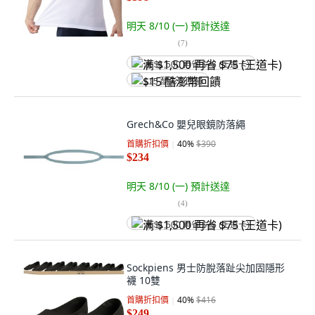
明天 8/10 (一)
預計送達
(
7
)
满 $1,500 再省 $75 (王道卡)
$15 酷澎幣回饋
Grech&Co 嬰兒眼鏡防落繩
首購折扣價
40
%
$390
$234
明天 8/10 (一)
預計送達
(
4
)
满 $1,500 再省 $75 (王道卡)
Sockpiens 男士防脫落趾尖加固隱形
襪 10雙
首購折扣價
40
%
$416
$249