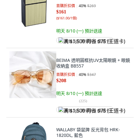
首購折扣價
40
%
$269
$161
(
$161.00/1個
)
明天 8/10 (一)
預計送達
满 $1,500 再省 $75 (王道卡)
BEIMA 透明圓框抗UV太陽眼鏡 + 眼鏡
收納盒 BB557
首購折扣價
40
%
$347
$208
明天 8/10 (一)
預計送達
(
225
)
满 $1,500 再省 $75 (王道卡)
WALLABY 袋鼠牌 反光背包 HRK-
1820DL, 藍色