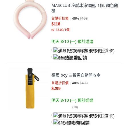
MASCLUB 冷感冰涼頸圈, 1個, 顏色隨
機
首購折扣價
40
%
$198
$118
(
$118.00/1個
)
明天 8/10 (一)
預計送達
满 $1,500 再省 $75 (王道卡)
$6 酷澎幣回饋
德國 boy 三折男自動開收傘
首購折扣價
40
%
$499
$299
明天 8/10 (一)
預計送達
(
10
)
满 $1,500 再省 $75 (王道卡)
$15 酷澎幣回饋