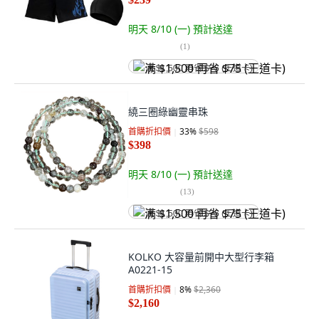
明天 8/10 (一)
預計送達
(
1
)
满 $1,500 再省 $75 (王道卡)
繞三圈綠幽靈串珠
首購折扣價
33
%
$598
$398
明天 8/10 (一)
預計送達
(
13
)
满 $1,500 再省 $75 (王道卡)
KOLKO 大容量前開中大型行李箱
A0221-15
首購折扣價
8
%
$2,360
$2,160