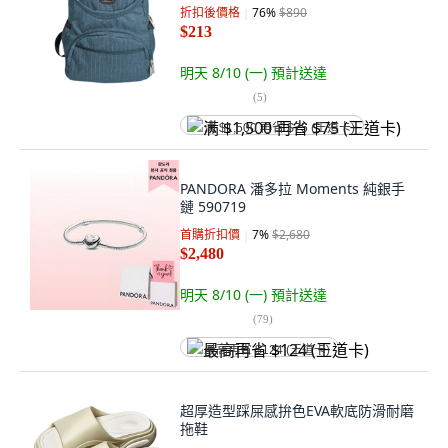
折扣後價格
76
%
$890
$213
明天 8/10 (一)
預計送達
(
5
)
满 $1,500 再省 $75 (王道卡)
PANDORA 潘多拉 Moments 純銀手
鏈 590719
首購折扣價
7
%
$2,680
$2,480
明天 8/10 (一)
預計送達
(
79
)
最高再省 $124 (王道卡)
超厚造型踩屎感拚色EVA軟底防滑耐磨
拖鞋