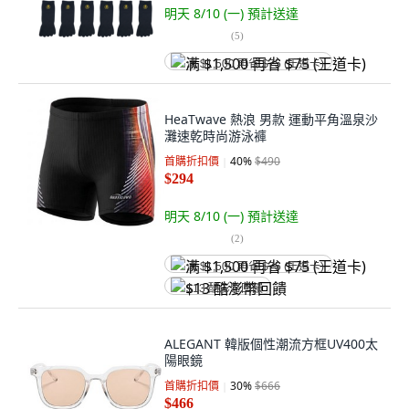
明天 8/10 (一)
預計送達
(
5
)
满 $1,500 再省 $75 (王道卡)
HeaTwave 熱浪 男款 運動平角溫泉沙
灘速乾時尚游泳褲
首購折扣價
40
%
$490
$294
明天 8/10 (一)
預計送達
(
2
)
满 $1,500 再省 $75 (王道卡)
$13 酷澎幣回饋
ALEGANT 韓版個性潮流方框UV400太
陽眼鏡
首購折扣價
30
%
$666
$466