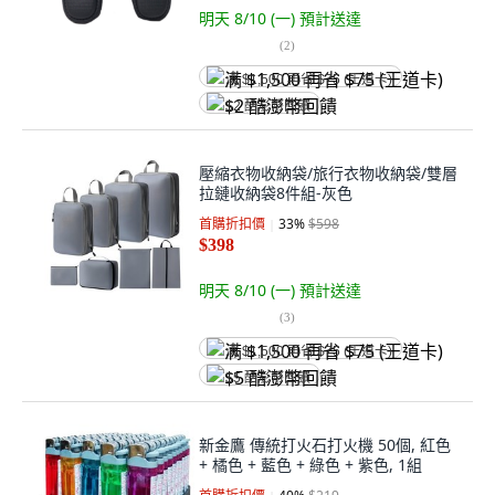
明天 8/10 (一)
預計送達
(
2
)
满 $1,500 再省 $75 (王道卡)
$2 酷澎幣回饋
壓縮衣物收納袋/旅行衣物收納袋/雙層
拉鏈收納袋8件組-灰色
首購折扣價
33
%
$598
$398
明天 8/10 (一)
預計送達
(
3
)
满 $1,500 再省 $75 (王道卡)
$5 酷澎幣回饋
新金鷹 傳統打火石打火機 50個, 紅色
+ 橘色 + 藍色 + 綠色 + 紫色, 1組