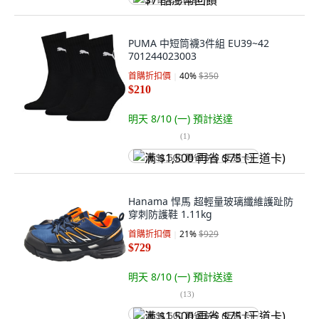
$7 酷澎幣回饋
PUMA 中短筒襪3件組 EU39~42
701244023003
首購折扣價
40
%
$350
$210
明天 8/10 (一)
預計送達
(
1
)
满 $1,500 再省 $75 (王道卡)
Hanama 悍馬 超輕量玻璃纖維護趾防
穿刺防護鞋 1.11kg
首購折扣價
21
%
$929
$729
明天 8/10 (一)
預計送達
(
13
)
满 $1,500 再省 $75 (王道卡)