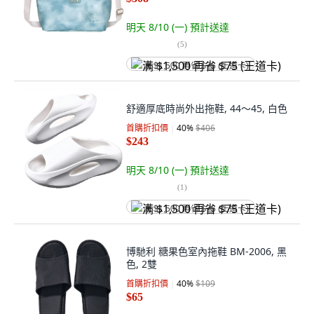
明天 8/10 (一)
預計送達
(
5
)
满 $1,500 再省 $75 (王道卡)
舒適厚底時尚外出拖鞋, 44～45, 白色
首購折扣價
40
%
$406
$243
明天 8/10 (一)
預計送達
(
1
)
满 $1,500 再省 $75 (王道卡)
博馳利 糖果色室內拖鞋 BM-2006, 黑
色, 2雙
首購折扣價
40
%
$109
$65