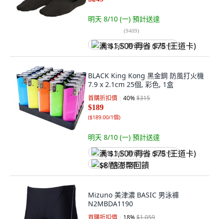
明天 8/10 (一)
預計送達
(
9409
)
满 $1,500 再省 $75 (王道卡)
BLACK King Kong 黑金鋼 防風打火機
7.9 x 2.1cm 25個, 彩色, 1盒
首購折扣價
40
%
$315
$189
(
$189.00/1個
)
明天 8/10 (一)
預計送達
满 $1,500 再省 $75 (王道卡)
$8 酷澎幣回饋
Mizuno 美津濃 BASIC 男泳褲
N2MBDA1190
首購折扣價
18
%
$1,059