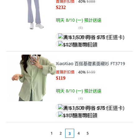
首購折扣價
40
%
$388
$232
明天 8/10 (一)
預計送達
(
6
)
满 $1,500 再省 $75 (王道卡)
$12 酷澎幣回饋
XiaoXiao 百搭基礎素面襯衫 FT3719
首購折扣價
40
%
$199
$119
明天 8/10 (一)
預計送達
(
4
)
满 $1,500 再省 $75 (王道卡)
$10 酷澎幣回饋
1
2
4
5
3