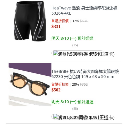
HeaTwave 熱浪 男士流線印花游泳褲
50264-4XL
首購折扣價
37
%
$531
$331
明天 8/10 (一)
預計送達
(
15
)
满 $1,500 再省 $75 (王道卡)
TheBrille 抗UV時尚大四角框太陽眼鏡
62230 米色色調 149 x 63 x 50 mm
首購折扣價
28
%
$702
$502
明天 8/10 (一)
預計送達
(
88
)
满 $1,500 再省 $75 (王道卡)