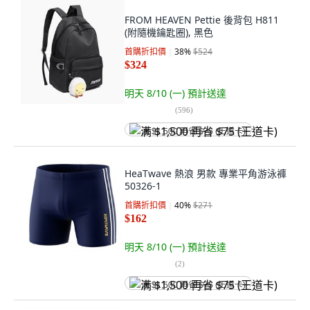
FROM HEAVEN Pettie 後背包 H811
(附隨機鑰匙圈), 黑色
首購折扣價
38
%
$524
$324
明天 8/10 (一)
預計送達
(
596
)
满 $1,500 再省 $75 (王道卡)
HeaTwave 熱浪 男款 專業平角游泳褲
50326-1
首購折扣價
40
%
$271
$162
明天 8/10 (一)
預計送達
(
2
)
满 $1,500 再省 $75 (王道卡)