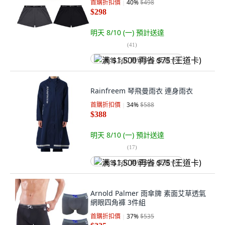
首購折扣價
40
%
$498
$298
明天 8/10 (一)
預計送達
(
41
)
满 $1,500 再省 $75 (王道卡)
Rainfreem 琴飛曼雨衣 連身雨衣
首購折扣價
34
%
$588
$388
明天 8/10 (一)
預計送達
(
17
)
满 $1,500 再省 $75 (王道卡)
Arnold Palmer 雨傘牌 素面艾草透氣
網眼四角褲 3件組
首購折扣價
37
%
$535