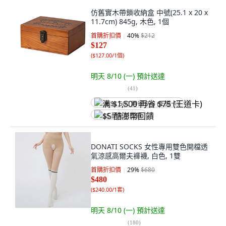
仿舊實木帶鎖收納盒 中號(25.1 x 20 x
11.7cm) 845g, 木色, 1個
首購折扣價
40
%
$212
$127
(
$127.00/1個
)
明天 8/10 (一)
預計送達
(
41
)
满 $1,500 再省 $75 (王道卡)
$5 酷澎幣回饋
DONATI SOCKS 女性專用雙色開檔透
氣涼感高爾夫褲襪, 白色, 1雙
首購折扣價
29
%
$680
$480
(
$240.00/1套
)
明天 8/10 (一)
預計送達
(
180
)