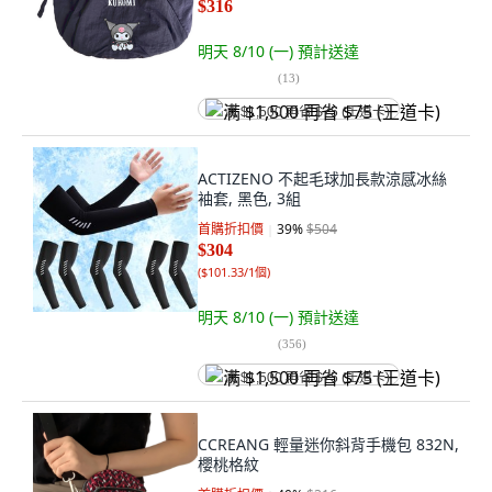
$316
明天 8/10 (一)
預計送達
(
13
)
满 $1,500 再省 $75 (王道卡)
ACTIZENO 不起毛球加長款涼感冰絲
袖套, 黑色, 3組
首購折扣價
39
%
$504
$304
(
$101.33/1個
)
明天 8/10 (一)
預計送達
(
356
)
满 $1,500 再省 $75 (王道卡)
CCREANG 輕量迷你斜背手機包 832N,
櫻桃格紋