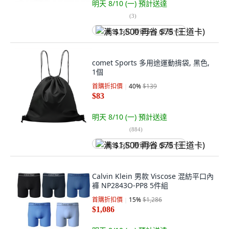
明天 8/10 (一)
預計送達
(
3
)
满 $1,500 再省 $75 (王道卡)
comet Sports 多用途運動揹袋, 黑色,
1個
首購折扣價
40
%
$139
$83
明天 8/10 (一)
預計送達
(
884
)
满 $1,500 再省 $75 (王道卡)
Calvin Klein 男款 Viscose 混紡平口內
褲 NP2843O-PP8 5件組
首購折扣價
15
%
$1,286
$1,086