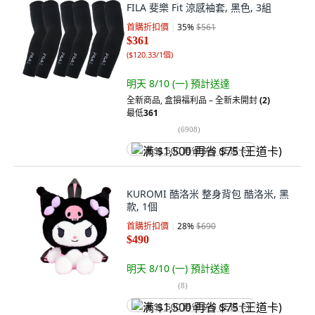
FILA 斐樂 Fit 涼感袖套, 黑色, 3組
首購折扣價
35
%
$561
$361
(
$120.33/1個
)
明天 8/10 (一)
預計送達
全新商品
,
盒損福利品 – 全新未開封
(2)
最低
361
(
6908
)
满 $1,500 再省 $75 (王道卡)
KUROMI 酷洛米 整身背包 酷洛米, 黑
款, 1個
首購折扣價
28
%
$690
$490
明天 8/10 (一)
預計送達
(
8
)
满 $1,500 再省 $75 (王道卡)