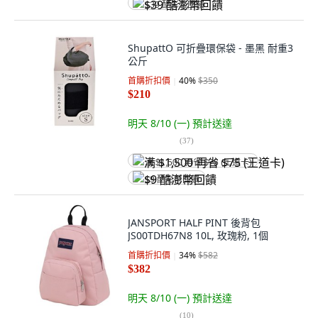
$39 酷澎幣回饋
ShupattO 可折疊環保袋 - 墨黑 耐重3
公斤
首購折扣價
40
%
$350
$210
明天 8/10 (一)
預計送達
(
37
)
满 $1,500 再省 $75 (王道卡)
$9 酷澎幣回饋
JANSPORT HALF PINT 後背包
JS00TDH67N8 10L, 玫瑰粉, 1個
首購折扣價
34
%
$582
$382
明天 8/10 (一)
預計送達
(
10
)