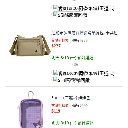
满 $1,500 再省 $75 (王道卡)
$5 酷澎幣回饋
尼龍布多隔層百搭斜跨單肩包, 卡其色
首購折扣價
40
%
$379
$227
明天 8/10 (一)
預計送達
(
10
)
满 $1,500 再省 $75 (王道卡)
$11 酷澎幣回饋
Sanrio 三麗鷗 娃娃包
首購折扣價
40
%
$199
$119
明天 8/10 (一)
預計送達