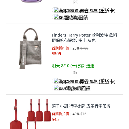
(
22
)
满 $1,500 再省 $75 (王道卡)
$6 酷澎幣回饋
Finders Harry Potter 哈利波特 飲料
環保帆布提袋, 多比 灰色
首購折扣價
25
%
$799
$599
明天 8/10 (一)
預計送達
(
5
)
满 $1,500 再省 $75 (王道卡)
$23 酷澎幣回饋
葉子小舖 行李掛牌 皮革行李吊牌
首購折扣價
40
%
$76
$45