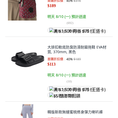
首購折扣價
40
%
$316
$189
明天 8/10 (一)
預計送達
(
692
)
满 $1,500 再省 $75 (王道卡)
大排扣軟底防臭防滑耐磨拖鞋 EVA材
質, 370mm, 黑色
首購折扣價
40
%
$189
$113
明天 8/10 (一)
預計送達
(
10
)
满 $1,500 再省 $75 (王道卡)
$5 酷澎幣回饋
韓版新款無縫蜜桃修身彈力喇叭褲