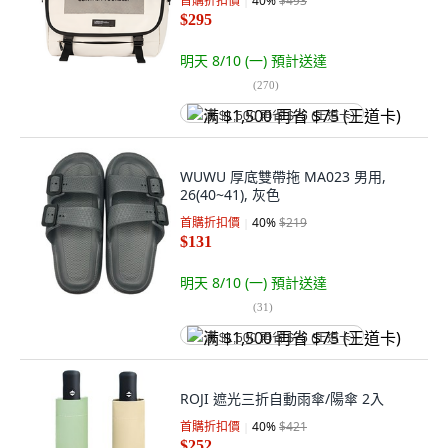
首購折扣價
40
%
$493
$295
明天 8/10 (一)
預計送達
(
270
)
满 $1,500 再省 $75 (王道卡)
WUWU 厚底雙帶拖 MA023 男用,
26(40~41), 灰色
首購折扣價
40
%
$219
$131
明天 8/10 (一)
預計送達
(
31
)
满 $1,500 再省 $75 (王道卡)
ROJI 遮光三折自動雨傘/陽傘 2入
首購折扣價
40
%
$421
$252