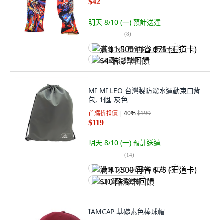
$42
明天 8/10 (一)
預計送達
(
8
)
满 $1,500 再省 $75 (王道卡)
$4 酷澎幣回饋
MI MI LEO 台灣製防潑水運動束口背
包, 1個, 灰色
首購折扣價
40
%
$199
$119
明天 8/10 (一)
預計送達
(
14
)
满 $1,500 再省 $75 (王道卡)
$10 酷澎幣回饋
IAMCAP 基礎素色棒球帽