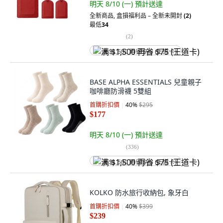
明天 8/10 (一)
預計送達
全新商品
,
盒損福利品 – 全新未開封
(2)
最低
34
(
2
)
满 $1,500 再省 $75 (王道卡)
BASE ALPHA ESSENTIALS 兒童親子
咖啡廳防滑襪 5雙組
首購折扣價
40
%
$295
$177
明天 8/10 (一)
預計送達
(
336
)
满 $1,500 再省 $75 (王道卡)
KOLKO 防水旅行收納包, 象牙白
首購折扣價
40
%
$399
$239