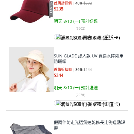
首購折扣價
40
%
$392
$235
明天 8/10 (一)
預計送達
(
8602
)
满 $1,500 再省 $75 (王道卡)
SUN GLADE 成人款 UV 寬邊水陸兩用
防曬帽
首購折扣價
36
%
$544
$344
明天 8/10 (一)
預計送達
(
2070
)
满 $1,500 再省 $75 (王道卡)
假兩件防走光透氣速乾修長比例運動短
褲