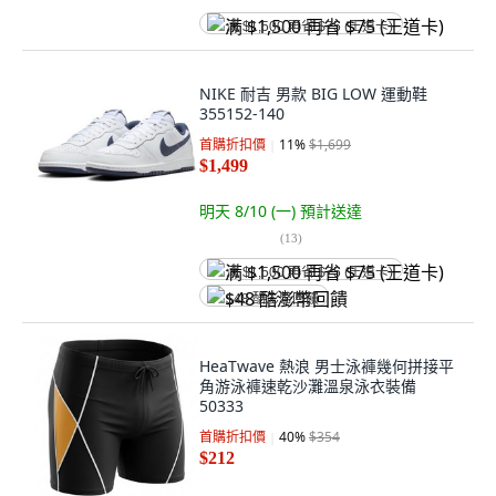
满 $1,500 再省 $75 (王道卡)
NIKE 耐吉 男款 BIG LOW 運動鞋
355152-140
首購折扣價
11
%
$1,699
$1,499
明天 8/10 (一)
預計送達
(
13
)
满 $1,500 再省 $75 (王道卡)
$48 酷澎幣回饋
HeaTwave 熱浪 男士泳褲幾何拼接平
角游泳褲速乾沙灘溫泉泳衣裝備
50333
首購折扣價
40
%
$354
$212