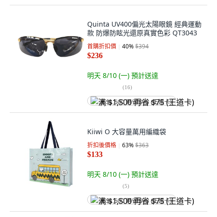
Quinta UV400偏光太陽眼鏡 經典運動
款 防爆防眩光還原真實色彩 QT3043
首購折扣價
40
%
$394
$236
明天 8/10 (一)
預計送達
(
16
)
满 $1,500 再省 $75 (王道卡)
Kiiwi O 大容量萬用編織袋
折扣後價格
63
%
$363
$133
明天 8/10 (一)
預計送達
(
5
)
满 $1,500 再省 $75 (王道卡)