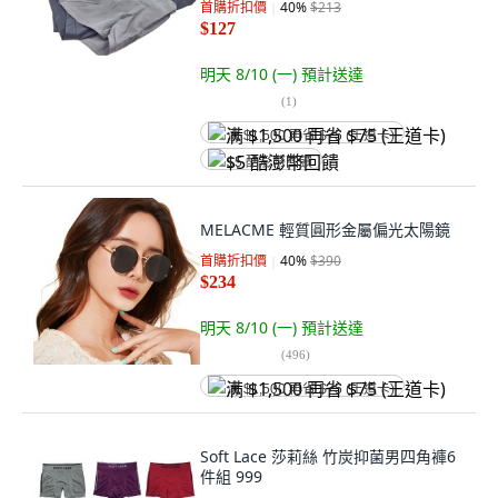
首購折扣價
40
%
$213
$127
明天 8/10 (一)
預計送達
(
1
)
满 $1,500 再省 $75 (王道卡)
$5 酷澎幣回饋
MELACME 輕質圓形金屬偏光太陽鏡
首購折扣價
40
%
$390
$234
明天 8/10 (一)
預計送達
(
496
)
满 $1,500 再省 $75 (王道卡)
Soft Lace 莎莉絲 竹炭抑菌男四角褲6
件組 999