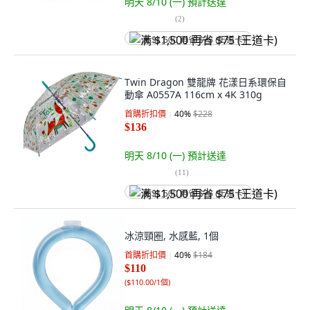
明天 8/10 (一)
預計送達
(
2
)
满 $1,500 再省 $75 (王道卡)
Twin Dragon 雙龍牌 花漾日系環保自
動傘 A0557A 116cm x 4K 310g
首購折扣價
40
%
$228
$136
明天 8/10 (一)
預計送達
(
11
)
满 $1,500 再省 $75 (王道卡)
冰涼頸圈, 水感藍, 1個
首購折扣價
40
%
$184
$110
(
$110.00/1個
)