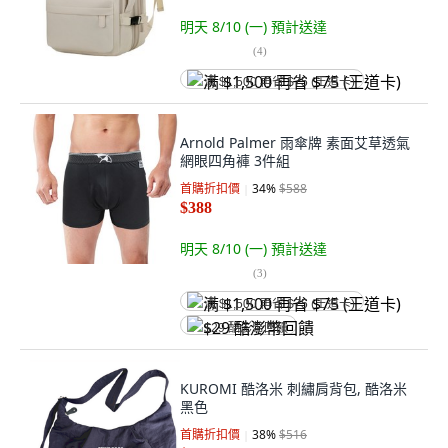
明天 8/10 (一)
預計送達
(
4
)
满 $1,500 再省 $75 (王道卡)
Arnold Palmer 雨傘牌 素面艾草透氣
網眼四角褲 3件組
首購折扣價
34
%
$588
$388
明天 8/10 (一)
預計送達
(
3
)
满 $1,500 再省 $75 (王道卡)
$29 酷澎幣回饋
KUROMI 酷洛米 刺繡肩背包, 酷洛米
黑色
首購折扣價
38
%
$516