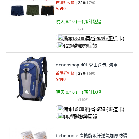
首購折扣價
25
%
$790
$590
明天 8/10 (一)
預計送達
(
7
)
满 $1,500 再省 $75 (王道卡)
$20 酷澎幣回饋
donnashop 40L 登山背包, 海軍
首購折扣價
28
%
$690
$490
明天 8/10 (一)
預計送達
(
1196
)
满 $1,500 再省 $75 (王道卡)
$17 酷澎幣回饋
bebehome 高機能吸汗透氣加厚防滑