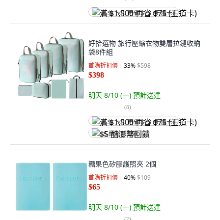
满 $1,500 再省 $75 (王道卡)
好拾選物 旅行壓縮衣物雙層拉鏈收納
袋8件組
首購折扣價
33
%
$598
$398
明天 8/10 (一)
預計送達
(
8
)
满 $1,500 再省 $75 (王道卡)
$5 酷澎幣回饋
糖果色矽膠護照夾 2個
首購折扣價
40
%
$109
$65
明天 8/10 (一)
預計送達
(
2
)