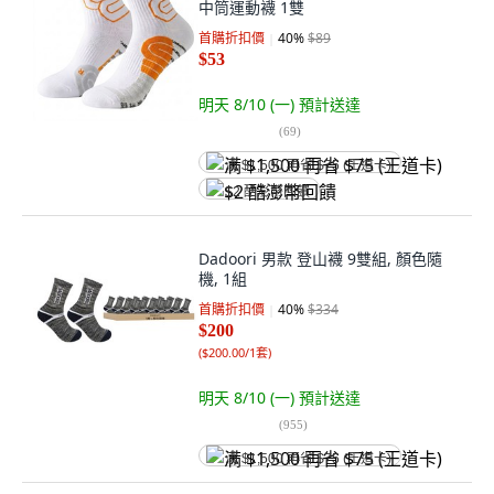
中筒運動襪 1雙
首購折扣價
40
%
$89
$53
明天 8/10 (一)
預計送達
(
69
)
满 $1,500 再省 $75 (王道卡)
$2 酷澎幣回饋
Dadoori 男款 登山襪 9雙組, 顏色隨
機, 1組
首購折扣價
40
%
$334
$200
(
$200.00/1套
)
明天 8/10 (一)
預計送達
(
955
)
满 $1,500 再省 $75 (王道卡)