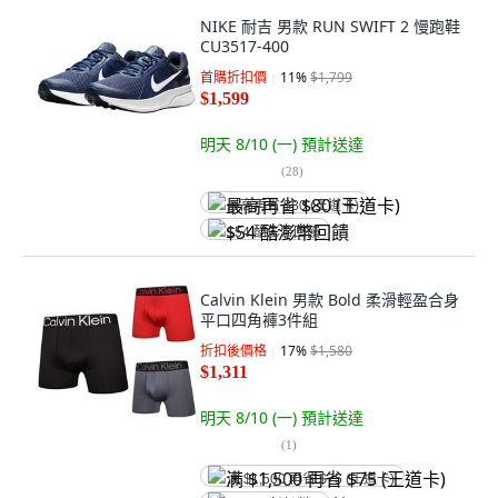
NIKE 耐吉 男款 RUN SWIFT 2 慢跑鞋
CU3517-400
首購折扣價
11
%
$1,799
$1,599
明天 8/10 (一)
預計送達
(
28
)
最高再省 $80 (王道卡)
$54 酷澎幣回饋
Calvin Klein 男款 Bold 柔滑輕盈合身
平口四角褲3件組
折扣後價格
17
%
$1,580
$1,311
明天 8/10 (一)
預計送達
(
1
)
满 $1,500 再省 $75 (王道卡)