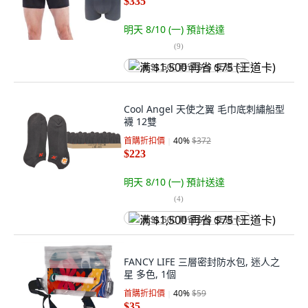
$335
明天 8/10 (一)
預計送達
(
9
)
满 $1,500 再省 $75 (王道卡)
Cool Angel 天使之翼 毛巾底刺繡船型
襪 12雙
首購折扣價
40
%
$372
$223
明天 8/10 (一)
預計送達
(
4
)
满 $1,500 再省 $75 (王道卡)
FANCY LIFE 三層密封防水包, 迷人之
星 多色, 1個
首購折扣價
40
%
$59
$35