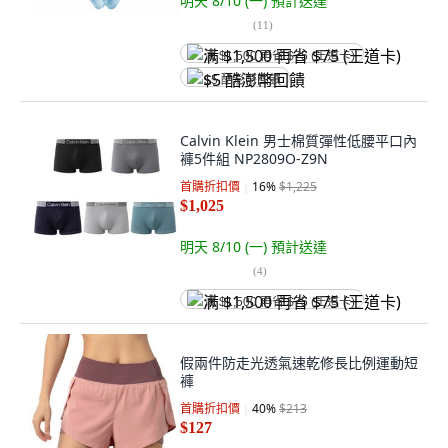
明天 8/10 (一)
預計送達
(
11
)
满 $1,500 再省 $75 (王道卡)
$5 酷澎幣回饋
Calvin Klein 男士棉質彈性低腰平口內
褲5件組 NP2809O-Z9N
首購折扣價
16
%
$1,225
$1,025
明天 8/10 (一)
預計送達
(
4
)
满 $1,500 再省 $75 (王道卡)
假兩件防走光透氣速乾修長比例運動短
褲
首購折扣價
40
%
$213
$127