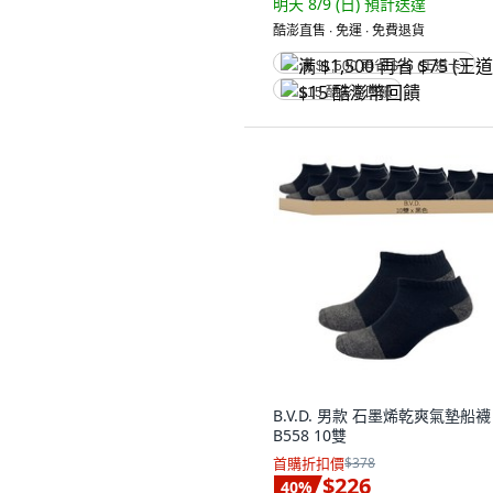
明天 8/9 (日)
預計送達
酷澎直售 ∙ 免運 ∙ 免費退貨
满 $1,500 再省 $75 (王道卡)
$15 酷澎幣回饋
B.V.D. 男款 石墨烯乾爽氣墊船襪
B558 10雙
首購折扣價
$378
$226
40
%