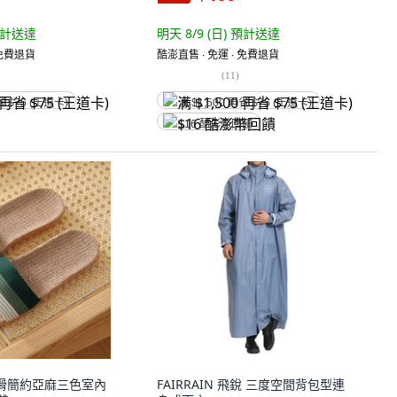
計送達
明天 8/9 (日)
預計送達
 免費退貨
酷澎直售 ∙ 免運 ∙ 免費退貨
(
11
)
省 $75 (王道卡)
满 $1,500 再省 $75 (王道卡)
$16 酷澎幣回饋
A 防滑簡約亞麻三色室內
FAIRRAIN 飛銳 三度空間背包型連