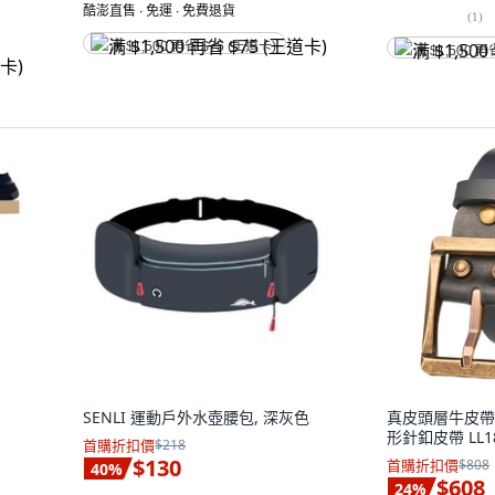
酷澎直售 ∙ 免運 ∙ 免費退貨
(
1
)
满 $1,500 再省 $75 (王道卡)
满 $1,500 再
SENLI 運動戶外水壺腰包, 深灰色
真皮頭層牛皮帶
形針釦皮帶 LL1
首購折扣價
$218
$130
首購折扣價
$808
40
%
$608
24
%