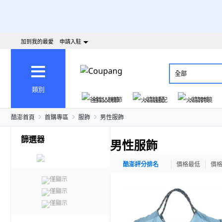
加到我的最愛
申請入駐
全部
類別
爸氣父親節
火箭速配
火箭跨境
酷澎首頁
首購專區
服飾
男性服飾
篩選器
男性服飾
酷澎評分排名
價格最低
價
僅顯示
僅顯示
僅顯示