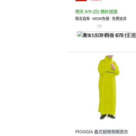
明天 8/9 (日)
預計送達
酷澎直售 ∙ WOW免運 ∙ 免費退貨
(
3
)
满 $1,500 再省 $75 (王道卡)
PIOGGIA 義式極簡側開雨衣