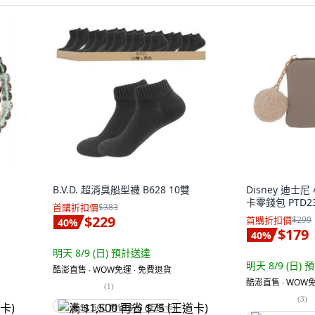
B.V.D. 超消臭船型襪 B628 10雙
Disney 迪士
卡零錢包 PTD23-
首購折扣價
$383
$229
首購折扣價
$299
40
%
$179
40
%
明天 8/9 (日)
預計送達
明天 8/9 (日)
預
酷澎直售 ∙ WOW免運 ∙ 免費退貨
酷澎直售 ∙ WOW免
(
1
)
(
3
)
满 $1,500 再省 $75 (王道卡)