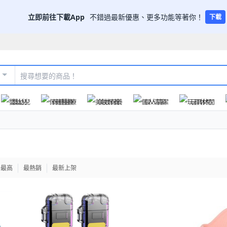
立即前往下載App
不錯過最新優惠、更多功能等著你！
下載
嬰幼兒
保健醫療
美妝保養
個人清潔
玩具休閒
格最高
最熱銷
最新上架