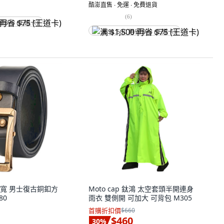
酷澎直售 ∙ 免運 ∙ 免費退貨
(
6
)
省 $75 (王道卡)
满 $1,500 再省 $75 (王道卡)
寬 男士復古銅釦方
Moto cap 鈦鴻 太空套頭半開連身
80
雨衣 雙側開 可加大 可背包 M305
首購折扣價
$660
$460
30
%