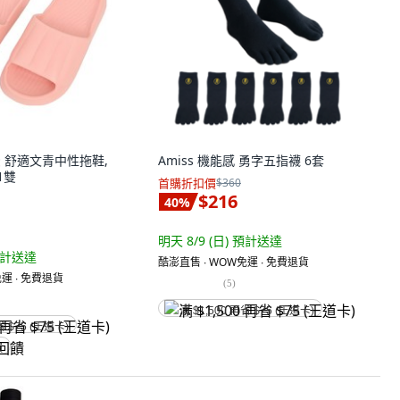
太松 舒適文青中性拖鞋,
Amiss 機能感 勇字五指襪 6套
 1雙
首購折扣價
$360
$216
40
%
明天 8/9 (日)
預計送達
計送達
酷澎直售 ∙ WOW免運 ∙ 免費退貨
運 ∙ 免費退貨
(
5
)
满 $1,500 再省 $75 (王道卡)
省 $75 (王道卡)
饋