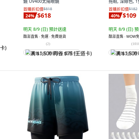
鏡 UV400太陽眼鏡
拖鞋, 深綠色, 
首購折扣價
$818
首購折扣價
$182
$618
$109
24
%
40
%
明天 8/9 (日)
預計送達
明天 8/9 (日)
預
酷澎直售 ∙ 免運 ∙ 免費退貨
酷澎直售 ∙ WOW免
(
2
)
(
101
满 $1,500 再省 $75 (王道卡)
满 $1,500 再