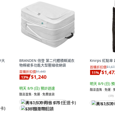
中大
BRANDEN 倍登 第二代體積瞬減衣
Knirps 紅點
物棉被多功能大型壓縮收納袋
首購折扣價
$1,67
$1,47
首購折扣價
$1,440
11
%
$1,240
13
%
明天 8/9 (日)
預
明天 8/9 (日)
預計送達
酷澎直售 ∙ 免運 ∙
酷澎直售 ∙ 免運 ∙ 免費退貨
(
19
)
满 $1,500 再省 $75 (王道卡)
满 $1,500 再
$38 酷澎幣回饋