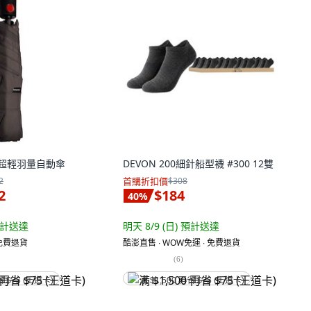
傘 超輕羽量自動傘
DEVON 200細針船型襪 #300 12雙
2
首購折扣價
$308
2
$184
40
%
計送達
明天 8/9 (日)
預計送達
 免費退貨
酷澎直售 ∙ WOW免運 ∙ 免費退貨
(
6
)
省 $75 (王道卡)
满 $1,500 再省 $75 (王道卡)