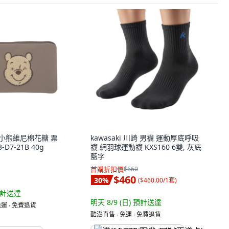
尼 小熊維尼棉花糖 票
kawasaki 川崎 男襪 運動厚底呼吸
D7-21B 40g
襪 網羽球運動襪 KXS160 6雙, 灰底
藍字
首購折扣價
$660
$460
30
%
(
$460.00/1套
)
計送達
明天 8/9 (日)
預計送達
運 ∙ 免費退貨
酷澎直售 ∙ 免運 ∙ 免費退貨