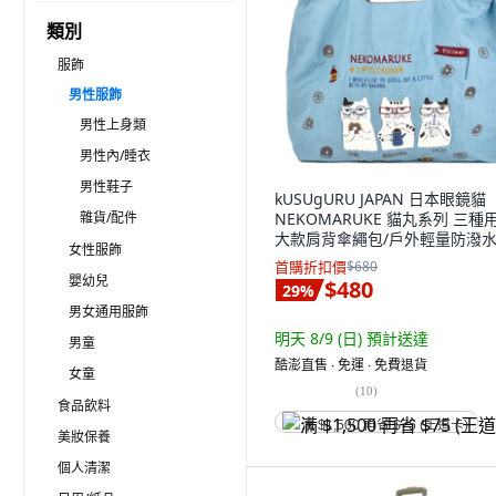
類別
服飾
男性服飾
男性上身類
男性內/睡衣
男性鞋子
kUSUgURU JAPAN 日本眼鏡貓
雜貨/配件
NEKOMARUKE 貓丸系列 三種
大款肩背傘繩包/戶外輕量防潑
女性服飾
袋, 藍色
首購折扣價
$680
嬰幼兒
$480
29
%
男女通用服飾
明天 8/9 (日)
預計送達
男童
酷澎直售 ∙ 免運 ∙ 免費退貨
女童
(
10
)
食品飲料
满 $1,500 再省 $75 (王道卡)
美妝保養
個人清潔