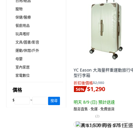
日用/紙品
寵物
保健/醫療
餐廚用品
玩具嗜好
文具/圖書/影音
運動/休閒/戶外
母嬰
室內家居
YC Eason 大海量秤重運動旅行
型行李箱
家電數位
折扣後價格
$2,980
$1,290
56
%
價格
$
~
搜尋
明天 8/9 (日)
預計送達
酷澎直售 ∙ 免運 ∙ 免費退貨
(
2
)
满 $1,500 再省 $75 (王道卡)