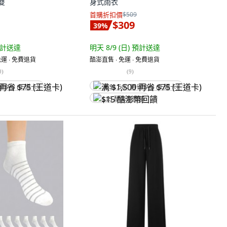
1雙
身式雨衣
首購折扣價
$509
$309
39
%
計送達
明天 8/9 (日)
預計送達
運 ∙ 免費退貨
酷澎直售 ∙ 免運 ∙ 免費退貨
0
)
(
9
)
省 $75 (王道卡)
满 $1,500 再省 $75 (王道卡)
$15 酷澎幣回饋