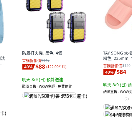
防風打火機, 黑色, 4個
TAY SONG 
用法
粉色, 235mm,
首購折扣價
$148
水提
$88
首購折扣價
$140
40
%
(
$22.00/1個
)
$84
40
%
明天 8/9 (日)
預計送達
明天 8/9 (日)
預
酷澎直售 ∙ WOW免運 ∙ 免費退貨
酷澎直售 ∙ WOW免
满 $1,500 再省 $75 (王道卡)
(
2
)
满 $1,500 再
$4 酷澎幣回