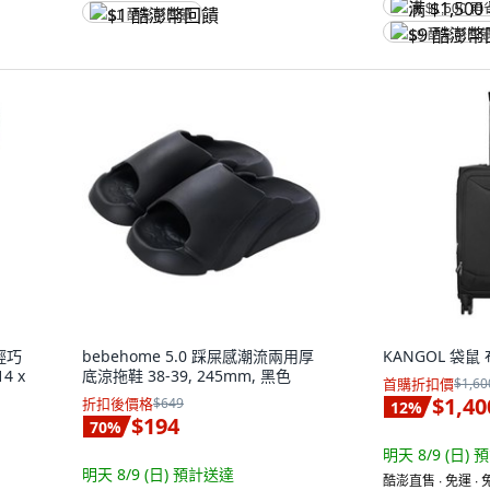
满 $1,500 再
$1 酷澎幣回饋
$9 酷澎幣回
輕巧
bebehome 5.0 踩屎感潮流兩用厚
KANGOL 袋鼠
4 x
底涼拖鞋 38-39, 245mm, 黑色
首購折扣價
$1,60
$1,40
折扣後價格
$649
12
%
$194
70
%
明天 8/9 (日)
預
明天 8/9 (日)
預計送達
酷澎直售 ∙ 免運 ∙