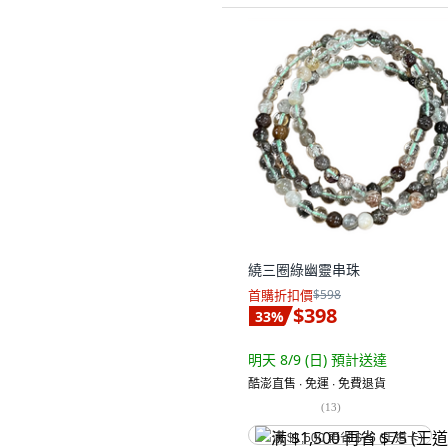
繞三圈綠幽靈串珠
首購折扣價
$598
$398
33
%
明天 8/9 (日)
預計送達
酷澎直售 ∙ 免運 ∙ 免費退貨
(
13
)
满 $1,500 再省 $75 (王道卡)