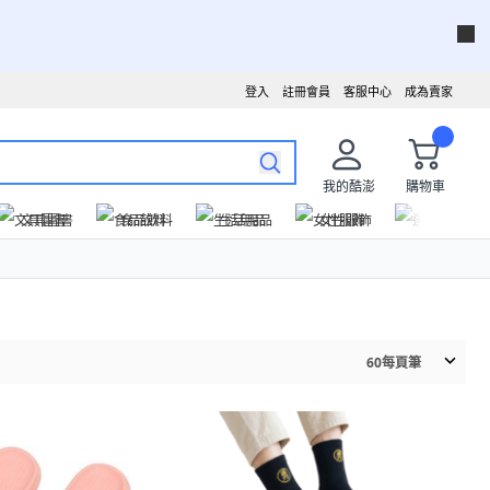
登入
註冊會員
客服中心
成為賣家
我的酷澎
購物車
文具圖書
食品飲料
生活用品
女性服飾
運動戶外
60
每頁筆