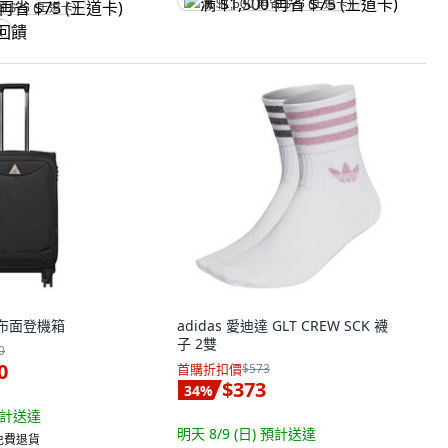
满 $1,500 再省 $75 (王道卡)
省 $75 (王道卡)
饋
 布面登機箱
adidas 愛迪達 GLT CREW SCK 襪
子 2雙
0
0
首購折扣價
$573
$373
34
%
計送達
明天 8/9 (日)
預計送達
 免費退貨