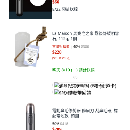
$66
8/22
預計送達
La Maison 馬賽皂之家 鬍後舒緩明礬
石, 115g, 1個
首購折扣價
40
%
$380
$228
(
$19.83/10g
)
明天 8/10 (一)
預計送達
(
5
)
满 $1,500 再省 $75 (王道卡)
$19 酷澎幣回饋
電動鼻毛修剪器 修眉刀 刮鼻毛器, 標
配電池款, 如圖
50
%
$418
$209