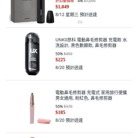
折扣後價格
4
%
$1,099
$1,049
8/12 星期三
預計送達
(
1
)
UNK0昂科 電動鼻毛修剪器 充電款 水
洗設計, 黑色數顯款, 鼻毛修剪器
50
%
$450
$225
8/20
預計送達
電動鼻毛修剪器 充電式 家用旅行便攜
男女通用, 粉紅色, 鼻毛修剪器
50
%
$370
$185
8/20
預計送達