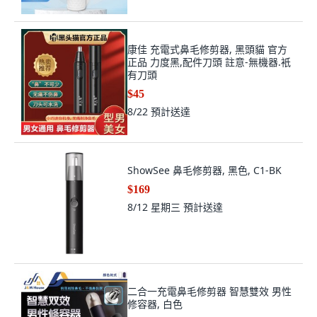
康佳 充電式鼻毛修剪器, 黑頭貓 官方
正品 力度黑,配件刀頭 註意-無機器.衹
有刀頭
$45
8/22
預計送達
ShowSee 鼻毛修剪器, 黑色, C1-BK
$169
8/12 星期三
預計送達
二合一充電鼻毛修剪器 智慧雙效 男性
修容器, 白色