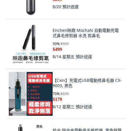
8/20
預計送達
Enchen映趣 MochaN 自動電動充電
式鼻毛修剪器 水洗 剪鼻毛
50
%
$999
$499
8/14 星期五
預計送達
【Cxin】充電式USB電動修鼻毛器 CX-
9003, 黑色
70
%
$599
$179
8/12 星期三
預計送達
拾光 鋁合金電動鼻毛修剪器, 黑色鋁管