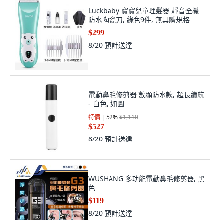
Luckbaby 寶寶兒童理髮器 靜音全機
防水陶瓷刀, 綠色9件, 無具體規格
$299
8/20
預計送達
電動鼻毛修剪器 數顯防水款, 超長續航
- 白色, 如圖
特價
52
%
$1,110
$527
8/20
預計送達
WUSHANG 多功能電動鼻毛修剪器, 黑
色
$119
8/20
預計送達