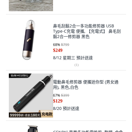
鼻毛刮鬍2合一多功能修剪器 USB
Type-C充電 便攜, 【充電式】 鼻毛刮
鬍2合一修剪器 黑色
68
%
$799
$249
8/12 星期三
預計送達
(
1
)
電動鼻毛修剪器 便攜迷你型 (男女通
用), 黑色,白色
67
%
$399
$129
8/20
預計送達