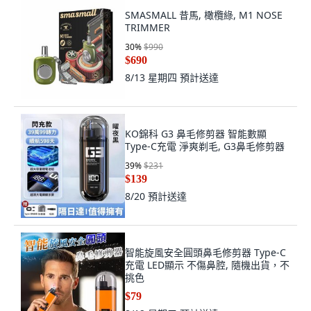
SMASMALL 昔馬, 橄欖綠, M1 NOSE
TRIMMER
30
%
$990
$690
8/13 星期四
預計送達
KO錦科 G3 鼻毛修剪器 智能數顯
Type-C充電 淨爽剃毛, G3鼻毛修剪器
39
%
$231
$139
8/20
預計送達
智能旋風安全圓頭鼻毛修剪器 Type-C
充電 LED顯示 不傷鼻腔, 隨機出貨，不
挑色
$79