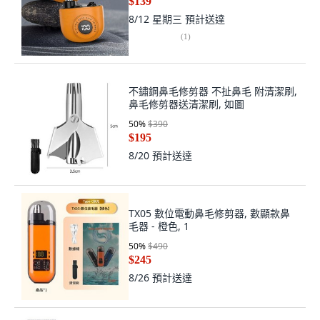
$139
8/12 星期三
預計送達
(
1
)
不鏽鋼鼻毛修剪器 不扯鼻毛 附清潔刷,
鼻毛修剪器送清潔刷, 如圖
50
%
$390
$195
8/20
預計送達
TX05 數位電動鼻毛修剪器, 數顯款鼻
毛器 - 橙色, 1
50
%
$490
$245
8/26
預計送達