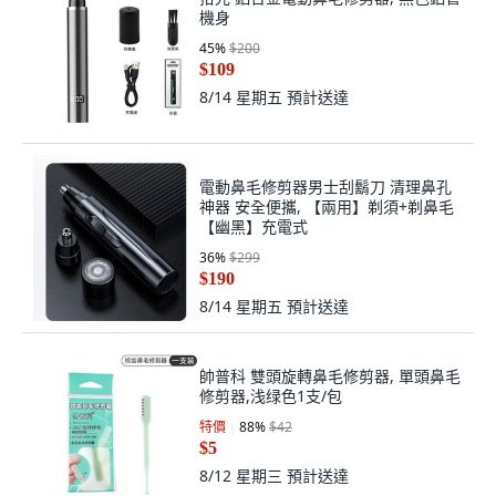
機身
45
%
$200
$109
8/14 星期五
預計送達
電動鼻毛修剪器男士刮鬍刀 清理鼻孔
神器 安全便攜, 【兩用】剃須+剃鼻毛
【幽黑】充電式
36
%
$299
$190
8/14 星期五
預計送達
帥普科 雙頭旋轉鼻毛修剪器, 單頭鼻毛
修剪器,浅绿色1支/包
特價
88
%
$42
$5
8/12 星期三
預計送達