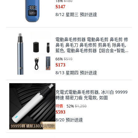
18
%
$180
$147
8/12 星期三
預計送達
電動鼻毛修剪器 電動鼻毛剪 鼻毛剪 修
鼻毛 鼻毛刀 鼻毛修剪 剪鼻毛 除鼻毛,
藍色, 電動鼻毛修剪器【鋁合金+智能
數顯】長續航
66
%
$519
$173
8/13 星期四
預計送達
充電式電動鼻毛修剪器, 冰川白 99999
轉速 精密刀齒 充電款, 如圖
特價
52
%
$1,250
$593
8/20
預計送達