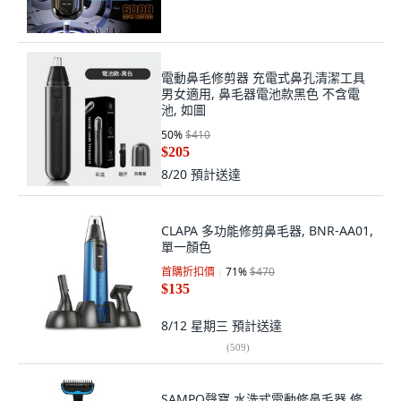
電動鼻毛修剪器 充電式鼻孔清潔工具
男女適用, 鼻毛器電池款黑色 不含電
池, 如圖
50
%
$410
$205
8/20
預計送達
CLAPA 多功能修剪鼻毛器, BNR-AA01,
單一顏色
首購折扣價
71
%
$470
$135
8/12 星期三
預計送達
(
509
)
SAMPO聲寶 水洗式電動修鼻毛器 修