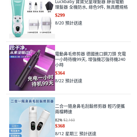
Luckbaby 寶寶兒童理髮器 靜音電動
理髮器 全機防水, 綠色9件, 無具體規格
$299
8/20
預計送達
電動鼻毛修剪器 德國進口鋼刀頭 充電
一小時待機99天, 增強機芯強待機240
小時
$364
8/22
預計送達
二合一隨身鼻毛刮鬍修剪器 輕巧便攜
兩檔轉速
82
%
$2,160
$368
8/12 星期三
預計送達