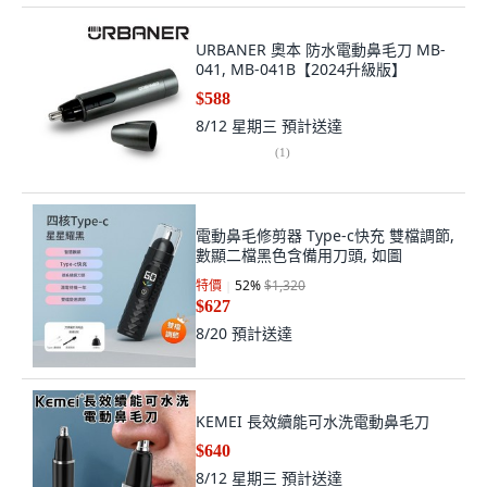
URBANER 奧本 防水電動鼻毛刀 MB-
041, MB-041B【2024升級版】
$588
8/12 星期三
預計送達
(
1
)
電動鼻毛修剪器 Type-c快充 雙檔調節,
數顯二檔黑色含備用刀頭, 如圖
特價
52
%
$1,320
$627
8/20
預計送達
KEMEI 長效續能可水洗電動鼻毛刀
$640
8/12 星期三
預計送達