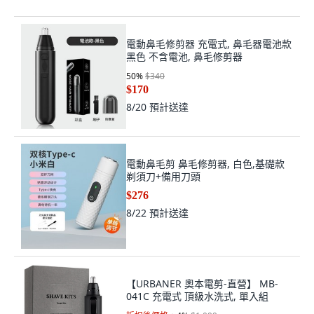
電動鼻毛修剪器 充電式, 鼻毛器電池款
黑色 不含電池, 鼻毛修剪器
50
%
$340
$170
8/20
預計送達
電動鼻毛剪 鼻毛修剪器, 白色,基礎款
剃須刀+備用刀頭
$276
8/22
預計送達
【URBANER 奧本電剪-直營】 MB-
041C 充電式 頂級水洗式, 單入組