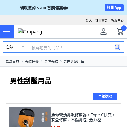
領取您的
$200
首購優惠卷!
打開 App
登入
註冊會員
客服中心
全部
酷澎首頁
美妝保養
男性美妝
男性刮鬍用品
男性刮鬍用品
篩選器
迷你電動鼻毛修剪器，Type-C快充，
安全修剪，不傷鼻腔, 活力橙