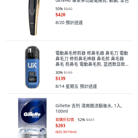
GENPAI 專業多功能電推剪, 數顯, 金色
50
%
$840
$420
8/20
預計送達
電動鼻毛修剪器 修鼻毛器 鼻毛刀 電動
鼻毛刀 修剪鼻毛神器 鼻毛剪 鼻毛器
鼻毛 剪鼻毛 電動鼻毛剪, 蓝透数显款
【升級款線路板視窗】
30
%
$199
$139
8/14 星期五
預計送達
Gillette 吉列 清爽酷涼鬍後水, 1入,
100ml
首購折扣價
52
%
$431
$203
(
$20.30/10ml
)