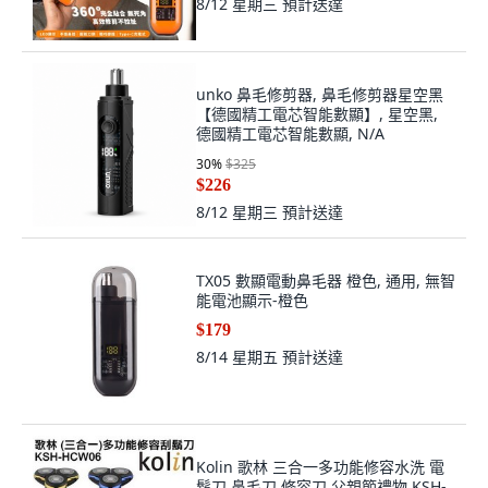
8/12 星期三
預計送達
unko 鼻毛修剪器, 鼻毛修剪器星空黑
【德國精工電芯智能數顯】, 星空黑,
德國精工電芯智能數顯, N/A
30
%
$325
$226
8/12 星期三
預計送達
TX05 數顯電動鼻毛器 橙色, 通用, 無智
能電池顯示-橙色
$179
8/14 星期五
預計送達
Kolin 歌林 三合一多功能修容水洗 電
鬍刀 鼻毛刀 修容刀 父親節禮物 KSH-