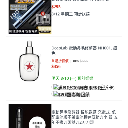
$295
8/12 星期三
預計送達
DocoLab 電動鼻毛修剪器 NH001, 銀
色
首購折扣價
30
%
$656
$456
明天 8/10 (一)
預計送達
满 $1,500 再省 $75 (王道卡)
$20 酷澎幣回饋
電動鼻毛修剪器 智能數顯 充電式, 低
配電池版不帶電池轉速低動力小,貨 五
年不換刀頭雙刀2刃刀頭