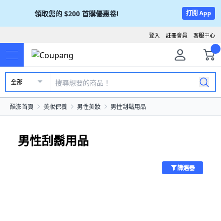
領取您的
$200
首購優惠卷!
打開 App
登入
註冊會員
客服中心
全部
酷澎首頁
美妝保養
男性美妝
男性刮鬍用品
男性刮鬍用品
篩選器