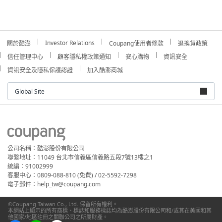
Investor Relations
關於酷澎
Coupang使用者條款
退換貨政策
信任管理中心
顧客隱私權政策通知
安心購物
資訊安全
資訊安全及隱私保護認證
加入酷澎商城
Global Site
公司名稱：酷澎股份有限公司
聯繫地址：11049 台北市信義區信義路五段7號13樓之1
統編：91002999
客服中心：0809-088-810 (免費) / 02-5592-7298
電子郵件：help_tw@coupang.com
©Coupang Taiwan Co., Ltd. 保留所有權利。
本網站上顯示的所有商標、標誌和服務標誌均為酷澎股份有限公司和/或其在美國和其
他國家/地區註冊之關聯公司之所屬財產。