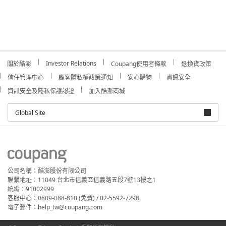
Investor Relations
關於酷澎
Coupang使用者條款
退換貨政策
信任管理中心
顧客隱私權政策通知
安心購物
資訊安全
資訊安全及隱私保護認證
加入酷澎商城
Global Site
公司名稱：酷澎股份有限公司
聯繫地址：11049 台北市信義區信義路五段7號13樓之1
統編：91002999
客服中心：0809-088-810 (免費) / 02-5592-7298
電子郵件：help_tw@coupang.com