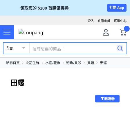
領取您的
$200
首購優惠卷!
打開 App
登入
註冊會員
客服中心
全部
酷澎首頁
火箭生鮮
水產/乾魚
鮑魚/貝殼
貝類
田螺
田螺
篩選器