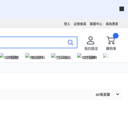
登入
註冊會員
客服中心
成為賣家
我的酷澎
購物車
文具圖書
食品飲料
生活用品
女性服飾
運動戶外
60
每頁筆