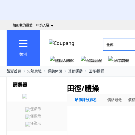
加到我的最愛
申請入駐
全部
類別
爸氣父親節
火箭速配
火箭跨境
酷澎首頁
火箭跨境
運動休閒
其他運動
田徑/體操
篩選器
田徑/體操
酷澎評分排名
價格最低
價
僅顯示
僅顯示
僅顯示