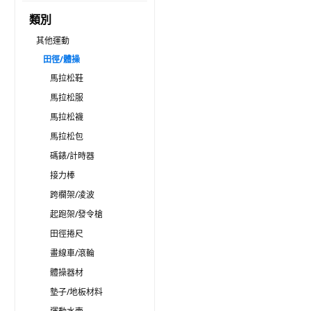
類別
其他運動
田徑/體操
馬拉松鞋
馬拉松服
馬拉松襪
馬拉松包
碼錶/計時器
接力棒
跨欄架/凌波
起跑架/發令槍
田徑捲尺
畫線車/滾輪
體操器材
墊子/地板材料