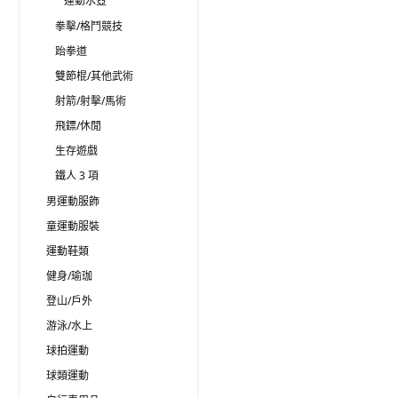
運動水壺
拳擊/格鬥競技
跆拳道
雙節棍/其他武術
射箭/射擊/馬術
飛鏢/休閒
生存遊戲
鐵人 3 項
男運動服飾
童運動服裝
運動鞋類
健身/瑜珈
登山/戶外
游泳/水上
球拍運動
球類運動