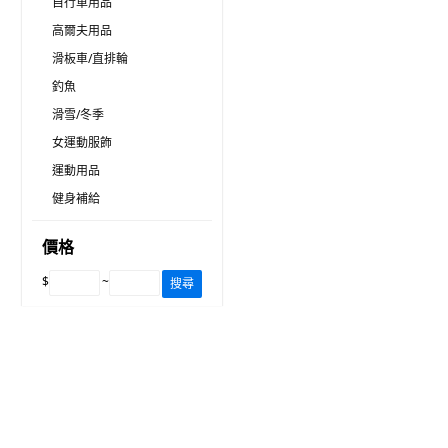
自行車用品
高爾夫用品
滑板車/直排輪
釣魚
滑雪/冬季
女運動服飾
運動用品
健身補給
價格
$
~
搜尋