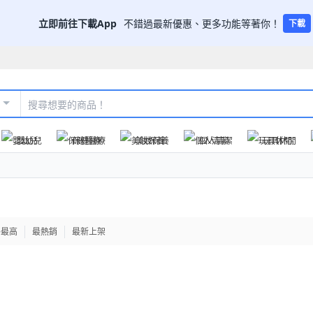
立即前往下載App
不錯過最新優惠、更多功能等著你！
下載
嬰幼兒
保健醫療
美妝保養
個人清潔
玩具休閒
格最高
最熱銷
最新上架