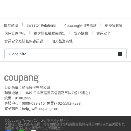
Investor Relations
關於酷澎
Coupang使用者條款
退換貨政策
信任管理中心
顧客隱私權政策通知
安心購物
資訊安全
資訊安全及隱私保護認證
加入酷澎商城
Global Site
公司名稱：酷澎股份有限公司
聯繫地址：11049 台北市信義區信義路五段7號13樓之1
統編：91002999
客服中心：0809-088-810 (免費) / 02-5592-7298
電子郵件：help_tw@coupang.com
©Coupang Taiwan Co., Ltd. 保留所有權利。
本網站上顯示的所有商標、標誌和服務標誌均為酷澎股份有限公司和/或其在美國和其
他國家/地區註冊之關聯公司之所屬財產。