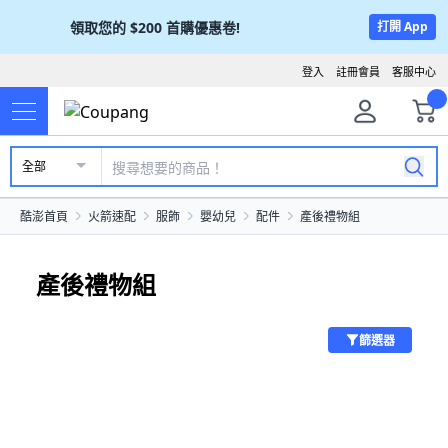
領取您的
$200
首購優惠卷!
打開 App
登入
註冊會員
客服中心
全部
酷澎首頁
火箭速配
服飾
嬰幼兒
配件
產後禮物組
產後禮物組
篩選器