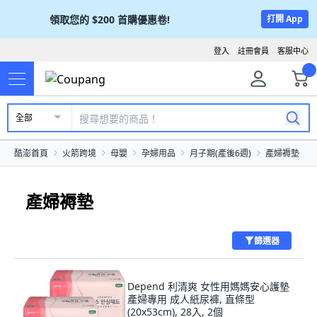
領取您的
$200
首購優惠卷!
打開 App
登入
註冊會員
客服中心
全部
酷澎首頁
火箭跨境
母嬰
孕婦用品
月子期(產後6週)
產婦褥墊
產婦褥墊
篩選器
Depend 利清爽 女性用媽媽安心護墊
產婦專用 成人紙尿褲, 直條型
(20x53cm), 28入, 2個