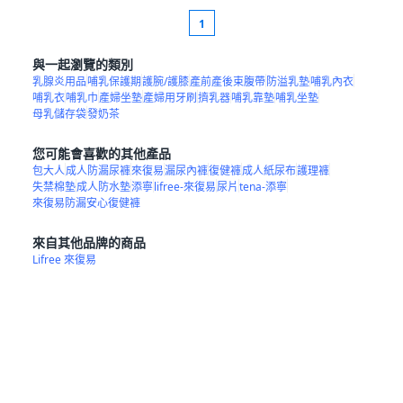
1
與一起瀏覽的類別
乳腺炎用品
哺乳保護期
護腕/護膝
產前產後束腹帶
防溢乳墊
哺乳內衣
哺乳衣
哺乳巾
產婦坐墊
產婦用牙刷
擠乳器
哺乳靠墊
哺乳坐墊
母乳儲存袋
發奶茶
您可能會喜歡的其他產品
包大人
成人防漏尿褲
來復易
漏尿內褲
復健褲
成人紙尿布
護理褲
失禁棉墊
成人防水墊
添寧
lifree-來復易
尿片
tena-添寧
來復易防漏安心復健褲
來自其他品牌的商品
Lifree 來復易