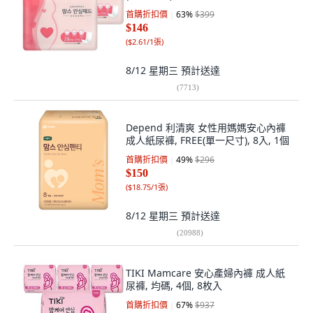
首購折扣價
63
%
$399
$146
(
$2.61/1張
)
8/12 星期三
預計送達
(
7713
)
Depend 利清爽 女性用媽媽安心內褲
成人紙尿褲, FREE(單一尺寸), 8入, 1個
首購折扣價
49
%
$296
$150
(
$18.75/1張
)
8/12 星期三
預計送達
(
20988
)
TIKI Mamcare 安心產婦內褲 成人紙
尿褲, 均碼, 4個, 8枚入
首購折扣價
67
%
$937