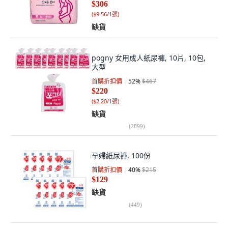
$306
(
$9.56/1張
)
缺貨
pogny 女用成人紙尿褲, 10片, 10包,
大型
首購折扣價
52
%
$467
$220
(
$2.20/1張
)
缺貨
(
2899
)
孕婦紙尿褲, 100份
首購折扣價
40
%
$215
$129
缺貨
(
449
)