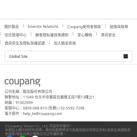
Investor Relations
關於酷澎
Coupang使用者條款
退換貨政策
信任管理中心
顧客隱私權政策通知
安心購物
資訊安全
資訊安全及隱私保護認證
加入酷澎商城
Global Site
公司名稱：酷澎股份有限公司
聯繫地址：11049 台北市信義區信義路五段7號13樓之1
統編：91002999
客服中心：0809-088-810 (免費) / 02-5592-7298
電子郵件：help_tw@coupang.com
©Coupang Taiwan Co., Ltd. 保留所有權利。
本網站上顯示的所有商標、標誌和服務標誌均為酷澎股份有限公司和/或其在美國和其
他國家/地區註冊之關聯公司之所屬財產。