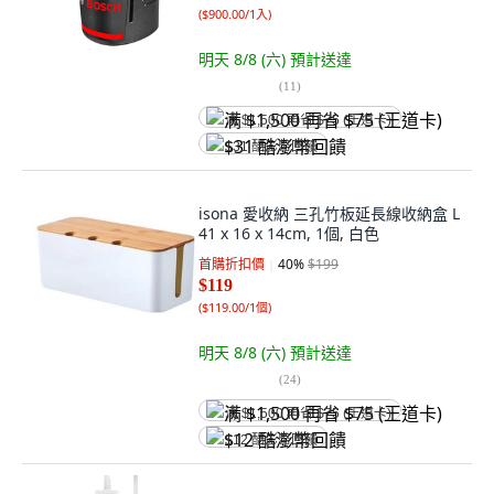
(
$900.00/1入
)
明天 8/8 (六)
預計送達
(
11
)
满 $1,500 再省 $75 (王道卡)
$31 酷澎幣回饋
isona 愛收納 三孔竹板延長線收納盒 L
41 x 16 x 14cm, 1個, 白色
首購折扣價
40
%
$199
$119
(
$119.00/1個
)
明天 8/8 (六)
預計送達
(
24
)
满 $1,500 再省 $75 (王道卡)
$12 酷澎幣回饋