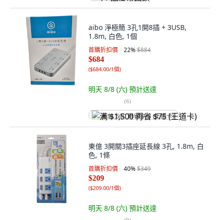
aibo 淨極簡 3孔1開8插 + 3USB,
1.8m, 白色, 1個
首購折扣價
22
%
$884
$684
(
$684.00/1個
)
明天 8/8 (六)
預計送達
(
6
)
满 $1,500 再省 $75 (王道卡)
東億 3開關3插座延長線 3孔, 1.8m, 白
色, 1條
首購折扣價
40
%
$349
$209
(
$209.00/1個
)
明天 8/8 (六)
預計送達
(
9
)