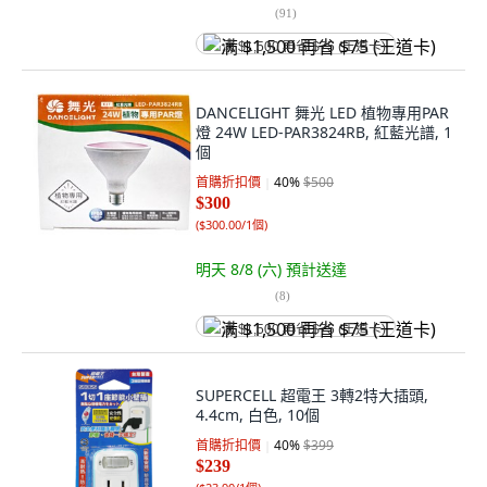
(
91
)
满 $1,500 再省 $75 (王道卡)
DANCELIGHT 舞光 LED 植物專用PAR
燈 24W LED-PAR3824RB, 紅藍光譜, 1
個
首購折扣價
40
%
$500
$300
(
$300.00/1個
)
明天 8/8 (六)
預計送達
(
8
)
满 $1,500 再省 $75 (王道卡)
SUPERCELL 超電王 3轉2特大插頭,
4.4cm, 白色, 10個
首購折扣價
40
%
$399
$239