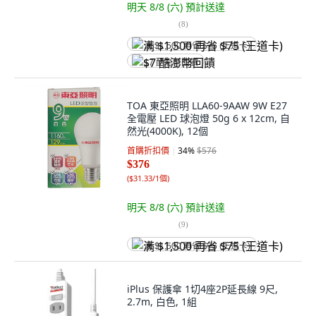
明天 8/8 (六)
預計送達
(
8
)
满 $1,500 再省 $75 (王道卡)
$7 酷澎幣回饋
TOA 東亞照明 LLA60-9AAW 9W E27
全電壓 LED 球泡燈 50g 6 x 12cm, 自
然光(4000K), 12個
首購折扣價
34
%
$576
$376
(
$31.33/1個
)
明天 8/8 (六)
預計送達
(
9
)
满 $1,500 再省 $75 (王道卡)
iPlus 保護傘 1切4座2P延長線 9尺,
2.7m, 白色, 1組