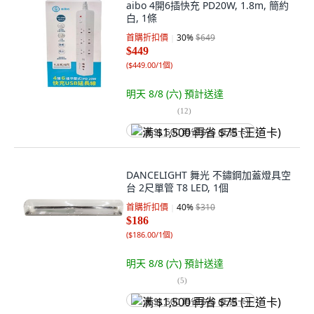
aibo 4開6插快充 PD20W, 1.8m, 簡約
白, 1條
首購折扣價
30
%
$649
$449
(
$449.00/1個
)
明天 8/8 (六)
預計送達
(
12
)
满 $1,500 再省 $75 (王道卡)
DANCELIGHT 舞光 不鏽鋼加蓋燈具空
台 2尺單管 T8 LED, 1個
首購折扣價
40
%
$310
$186
(
$186.00/1個
)
明天 8/8 (六)
預計送達
(
5
)
满 $1,500 再省 $75 (王道卡)