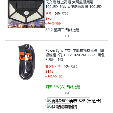
天充電 晚上亮燈 太陽能感應燈
100LED, 1個, 太陽能感應燈 100LED 1
入
特價
90
%
$790
$76
(
$76.00/1個
)
8/12 星期三
預計送達
(
11
)
PowerSync 群加 中繼抗搖擺延長用電
源線組 2孔 TS1VC020 2M 222g, 黑色
+ 橘色, 1條
首購折扣價
40
%
$239
$143
(
$143.00/1個
)
明天 8/8 (六)
預計送達
(
16
)
满 $1,500 再省 $75 (王道卡)
$2 酷澎幣回饋