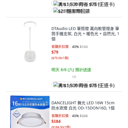
满 $1,500 再省 $75 (王道卡)
$21 酷澎幣回饋
DTAudio LED 筆筒燈 萬向軟管燈身 筆
筒手機支架, 白光 + 暖色光 + 自然光, 1
個
首購折扣價
40
%
$133
$79
(
$79.00/1個
)
明天 8/8 (六)
預計送達
(
4
)
满 $1,500 再省 $75 (王道卡)
DANCELIGHT 舞光 LED 16W 15cm
防水崁燈 白光 OD-15DON16D, 1個
首購折扣價
40
%
$308
$184
(
$184.00/1個
)