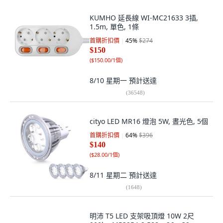
KUMHO 延長線 WI-MC21633 3插,
1.5m, 單色, 1條
首購折扣價
45
%
$274
$150
(
$150.00/1個
)
8/10 星期一
預計送達
(
36548
)
cityo LED MR16 燈泡 5W, 晝光色, 5個
首購折扣價
64
%
$396
$140
(
$28.00/1個
)
8/11 星期二
預計送達
(
1648
)
明沛 T5 LED 支架吸頂燈 10W 2尺