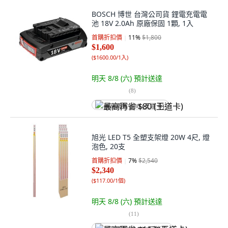
BOSCH 博世 台灣公司貨 鋰電充電電
池 18V 2.0Ah 原廠保固 1顆, 1入
首購折扣價
11
%
$1,800
$1,600
(
$1600.00/1入
)
明天 8/8 (六)
預計送達
(
8
)
最高再省 $80 (王道卡)
旭光 LED T5 全塑支架燈 20W 4尺, 燈
泡色, 20支
首購折扣價
7
%
$2,540
$2,340
(
$117.00/1個
)
明天 8/8 (六)
預計送達
(
11
)