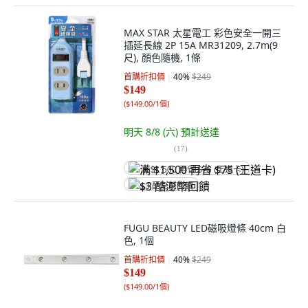
MAX STAR 太星電工 彩色安全一開三
插延長線 2P 15A MR31209, 2.7m(9
尺), 顏色隨機, 1條
首購折扣價
40
%
$249
$149
(
$149.00/1個
)
明天 8/8 (六)
預計送達
(
17
)
满 $1,500 再省 $75 (王道卡)
$3 酷澎幣回饋
FUGU BEAUTY LED磁吸燈條 40cm 白
色, 1個
首購折扣價
40
%
$249
$149
(
$149.00/1個
)