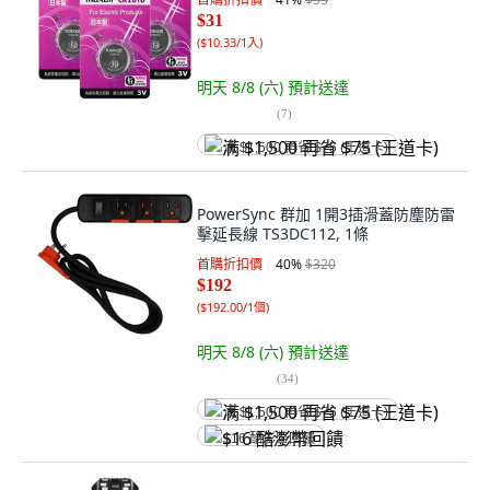
$31
(
$10.33/1入
)
明天 8/8 (六)
預計送達
(
7
)
满 $1,500 再省 $75 (王道卡)
PowerSync 群加 1開3插滑蓋防塵防雷
擊延長線 TS3DC112, 1條
首購折扣價
40
%
$320
$192
(
$192.00/1個
)
明天 8/8 (六)
預計送達
(
34
)
满 $1,500 再省 $75 (王道卡)
$16 酷澎幣回饋