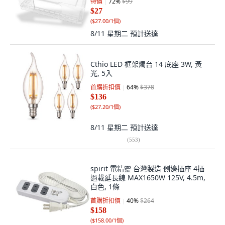
特價
72
%
$99
$27
(
$27.00/1個
)
8/11 星期二
預計送達
Cthio LED 框架燭台 14 底座 3W, 黃
光, 5入
首購折扣價
64
%
$378
$136
(
$27.20/1個
)
8/11 星期二
預計送達
(
553
)
spirit 電精靈 台灣製造 側邊插座 4插
過載延長線 MAX1650W 125V, 4.5m,
白色, 1條
首購折扣價
40
%
$264
$158
(
$158.00/1個
)