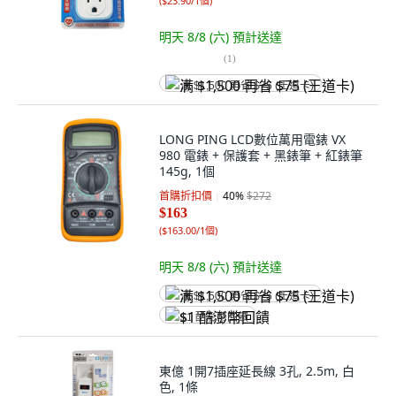
(
$23.90/1個
)
明天 8/8 (六)
預計送達
(
1
)
满 $1,500 再省 $75 (王道卡)
LONG PING LCD數位萬用電錶 VX
980 電錶 + 保護套 + 黑錶筆 + 紅錶筆
145g, 1個
首購折扣價
40
%
$272
$163
(
$163.00/1個
)
明天 8/8 (六)
預計送達
满 $1,500 再省 $75 (王道卡)
$1 酷澎幣回饋
東億 1開7插座延長線 3孔, 2.5m, 白
色, 1條