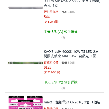
900lm MP3254-2 588 x 26 x 39mm,
黃光, 1支
折扣後價格
76
%
$186
$44
(
$44.00/1個
)
明天 8/8 (六)
預計送達
(
5
)
KAO'S 高氏 4000K 10W T5 LED 2尺
開關支架燈 MKD-067, 自然光, 1個
首購折扣價
40
%
$205
$123
(
$123.00/1個
)
明天 8/8 (六)
預計送達
(
3
)
maxell 鈕扣電池 CR2016, 3個, 1個裝
首購折扣價
41
%
$53