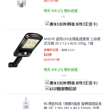
(
$82.50/1個
)
明天 8/8 (六)
預計送達
(
6
)
满 $1,500 再省 $75 (王道卡)
AHOYE 庭院LED太陽能感應燈 三段模
式可調 20 x 12 x 6cm 250g, 1個
首購折扣價
40
%
$399
$239
(
$239.00/1個
)
明天 8/8 (六)
預計送達
(
10
)
满 $1,500 再省 $75 (王道卡)
$12 酷澎幣回饋
BC博銓科技 1開關4插座 旋轉插頭延長
線 2孔 2.5m 182 x 40 x 32mm, 白色,