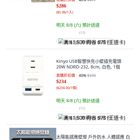
$286
(
$5.96/1入
)
明天 8/8 (六)
預計送達
(
13
)
满 $1,500 再省 $75 (王道卡)
Kinyo USB智慧快充小壁插充電頭
20W NDRD-232, 8cm, 白色, 1個
首購折扣價
40
%
$390
$234
(
$234.00/1個
)
明天 8/8 (六)
預計送達
(
11
)
满 $1,500 再省 $75 (王道卡)
太陽能感應壁燈 戶外防水 人體感應 白