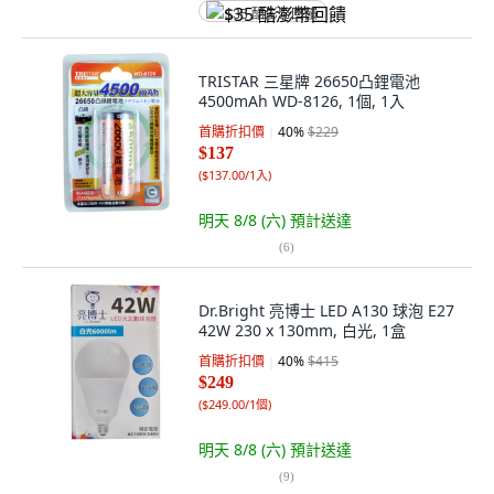
$35 酷澎幣回饋
TRISTAR 三星牌 26650凸鋰電池
4500mAh WD-8126, 1個, 1入
首購折扣價
40
%
$229
$137
(
$137.00/1入
)
明天 8/8 (六)
預計送達
(
6
)
Dr.Bright 亮博士 LED A130 球泡 E27
42W 230 x 130mm, 白光, 1盒
首購折扣價
40
%
$415
$249
(
$249.00/1個
)
明天 8/8 (六)
預計送達
(
9
)