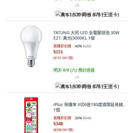
(
3
)
满 $1,500 再省 $75 (王道卡)
TATUNG 大同 LED 全電壓球泡 30W
E27, 黃光(3000K), 1個
首購折扣價
40
%
$252
$151
(
$151.00/1個
)
明天 8/8 (六)
預計送達
(
3
)
满 $1,500 再省 $75 (王道卡)
iPlus 保護傘 6切6座180度插頭延長線,
1個
首購折扣價
36
%
$548
$348
(
$348.00/1個
)