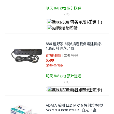
明天 8/8 (六)
預計送達
(
16
)
满 $1,500 再省 $75 (王道卡)
$2 酷澎幣回饋
886 極野家 6開6插過載保護延長線,
1.8m, 迷霧灰, 1條
首購折扣價
25
%
$799
$599
(
$599.00/1個
)
明天 8/8 (六)
預計送達
(
11
)
满 $1,500 再省 $75 (王道卡)
ADATA 威剛 LED MR16 投射燈/杯燈
5W 5 x 4.6cm 6500K, 白光, 1盒