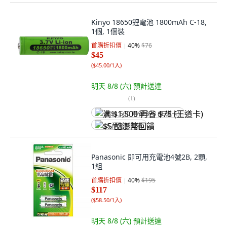
Kinyo 18650鋰電池 1800mAh C-18,
1個, 1個裝
首購折扣價
40
%
$76
$45
(
$45.00/1入
)
明天 8/8 (六)
預計送達
(
1
)
满 $1,500 再省 $75 (王道卡)
$5 酷澎幣回饋
Panasonic 即可用充電池4號2B, 2顆,
1組
首購折扣價
40
%
$195
$117
(
$58.50/1入
)
明天 8/8 (六)
預計送達