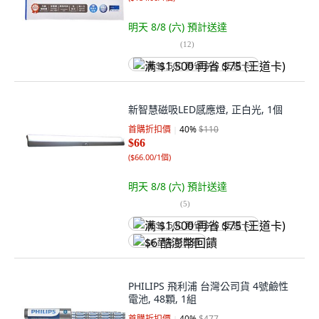
明天 8/8 (六)
預計送達
(
12
)
满 $1,500 再省 $75 (王道卡)
新智慧磁吸LED感應燈, 正白光, 1個
首購折扣價
40
%
$110
$66
(
$66.00/1個
)
明天 8/8 (六)
預計送達
(
5
)
满 $1,500 再省 $75 (王道卡)
$6 酷澎幣回饋
PHILIPS 飛利浦 台灣公司貨 4號鹼性
電池, 48顆, 1組
首購折扣價
40
%
$477