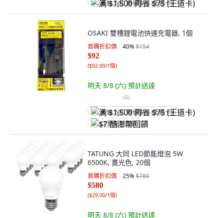
满 $1,500 再省 $75 (王道卡)
OSAKI 雙槽鋰電池快速充電器, 1個
首購折扣價
40
%
$154
$92
(
$92.00/1個
)
明天 8/8 (六)
預計送達
(
6
)
满 $1,500 再省 $75 (王道卡)
$7 酷澎幣回饋
TATUNG 大同 LED節能燈泡 5W
6500K, 晝光色, 20個
首購折扣價
25
%
$780
$580
(
$29.00/1個
)
明天 8/8 (六)
預計送達