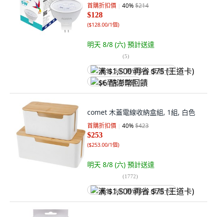
首購折扣價
40
%
$214
$128
(
$128.00/1個
)
明天 8/8 (六)
預計送達
(
5
)
满 $1,500 再省 $75 (王道卡)
$6 酷澎幣回饋
comet 木蓋電線收納盒組, 1組, 白色
首購折扣價
40
%
$423
$253
(
$253.00/1個
)
明天 8/8 (六)
預計送達
(
1772
)
满 $1,500 再省 $75 (王道卡)