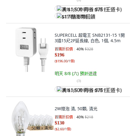
满 $1,500 再省 $75 (王道卡)
$17 酷澎幣回饋
SUPERCELL 超電王 SNB2131-15 1開
3插15尺2P延長線, 白色, 1個, 4.5m
首購折扣價
40
%
$328
$196
(
$196.00/1個
)
明天 8/8 (六)
預計送達
(
3
)
满 $1,500 再省 $75 (王道卡)
2W燈泡 清, 50顆, 清光
首購折扣價
40
%
$218
$130
(
$2.60/1個
)