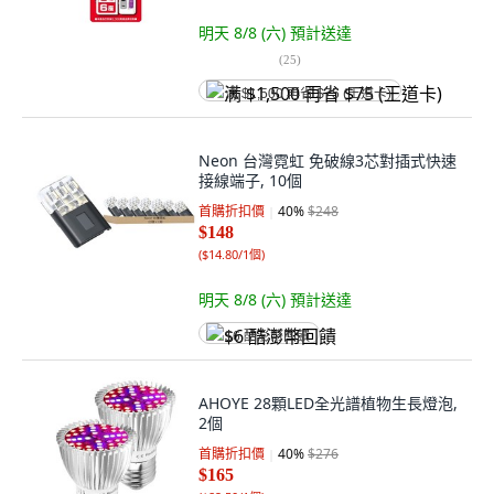
明天 8/8 (六)
預計送達
(
25
)
满 $1,500 再省 $75 (王道卡)
Neon 台灣霓虹 免破線3芯對插式快速
接線端子, 10個
首購折扣價
40
%
$248
$148
(
$14.80/1個
)
明天 8/8 (六)
預計送達
$6 酷澎幣回饋
AHOYE 28顆LED全光譜植物生長燈泡,
2個
首購折扣價
40
%
$276
$165