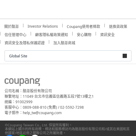
Investor Relations
關於酷澎
Coupang使用者條款
退換貨政策
信任管理中心
顧客隱私權政策通知
安心購物
資訊安全
資訊安全及隱私保護認證
加入酷澎商城
Global Site
公司名稱：酷澎股份有限公司
聯繫地址：11049 台北市信義區信義路五段7號13樓之1
統編：91002999
客服中心：0809-088-810 (免費) / 02-5592-7298
電子郵件：help_tw@coupang.com
©Coupang Taiwan Co., Ltd. 保留所有權利。
本網站上顯示的所有商標、標誌和服務標誌均為酷澎股份有限公司和/或其在美國和其
他國家/地區註冊之關聯公司之所屬財產。