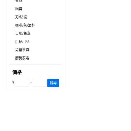
餐具
鍋具
刀/砧板
咖啡/茶/酒杯
日用/免洗
烘焙用品
兒童餐具
廚房家電
價格
$
~
搜尋