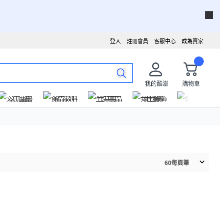
登入
註冊會員
客服中心
成為賣家
我的酷澎
購物車
文具圖書
食品飲料
生活用品
女性服飾
運動戶外
60
每頁筆