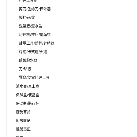
料理工具組
剪刀/刨絲刀/榨汁器
攪拌碗/盆
洗菜籃/瀝水盆
切碎機/杵臼/擀麵棍
計量工具/磅秤/計時器
烤網/卡式爐/火爐
蔬菜脫水器
刀/砧板
零食/便當料理工具
濾水壺/桌上壺
保鮮盒/便當盒
保溫瓶/隨行杯
廚房百貨
廚房收納
碗盤器皿