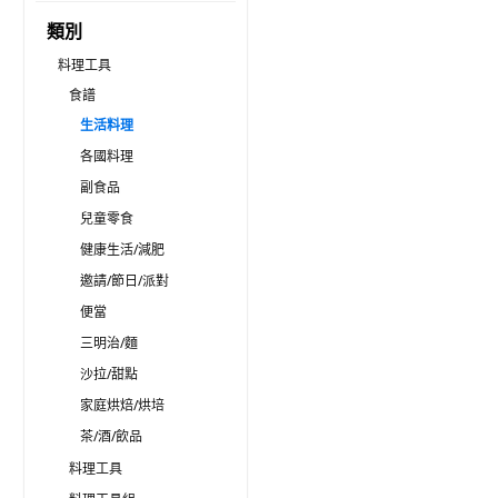
類別
料理工具
食譜
生活料理
各國料理
副食品
兒童零食
健康生活/減肥
邀請/節日/派對
便當
三明治/麵
沙拉/甜點
家庭烘焙/烘培
茶/酒/飲品
料理工具