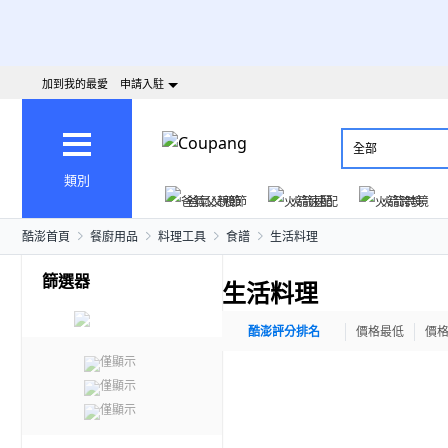
加到我的最愛
申請入駐
全部
類別
爸氣父親節
火箭速配
火箭跨境
酷澎首頁
餐廚用品
料理工具
食譜
生活料理
篩選器
生活料理
酷澎評分排名
價格最低
價
僅顯示
僅顯示
僅顯示