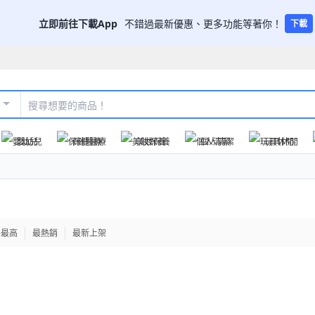
立即前往下載App
不錯過最新優惠、更多功能等著你！
下載
嬰幼兒
保健醫療
美妝保養
個人清潔
玩具休閒
格最高
最熱銷
最新上架