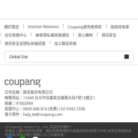
Investor Relations
關於酷澎
Coupang使用者條款
退換貨政策
信任管理中心
顧客隱私權政策通知
安心購物
資訊安全
資訊安全及隱私保護認證
加入酷澎商城
Global Site
公司名稱：酷澎股份有限公司
聯繫地址：11049 台北市信義區信義路五段7號13樓之1
統編：91002999
客服中心：0809-088-810 (免費) / 02-5592-7298
電子郵件：help_tw@coupang.com
©Coupang Taiwan Co., Ltd. 保留所有權利。
本網站上顯示的所有商標、標誌和服務標誌均為酷澎股份有限公司和/或其在美國和其
他國家/地區註冊之關聯公司之所屬財產。