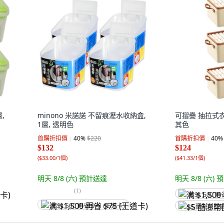
,
minono 米諾諾 不留痕瀝水收納盒,
可摺疊 抽拉式衣
1層, 透明色
其色
首購折扣價
40
%
$220
首購折扣價
40
%
$132
$124
(
$33.00/1個
)
(
$41.33/1個
)
明天 8/8 (六)
預計送達
明天 8/8 (六)
預
(
1
)
满 $1,500 再
满 $1,500 再省 $75 (王道卡)
$5 酷澎幣回