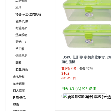
居家裝飾
寢具
地毯/靠墊/室內拖鞋
窗簾/門簾
衛浴用品
燈具照明
裝潢DIY
手工藝
保暖用品
JUSKU 佳斯捷 夢想家收納盒, 2層
顏色隨機
園藝
首購折扣價
40
%
$270
節慶/裝飾
$162
食品飲料
(
$81.00/1個
)
美妝保養
明天 8/8 (六)
預計送達
個人清潔
满 $1,500 再省 $75 (王道卡)
日用/紙品
寵物