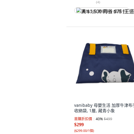
(
4
)
满 $1,500 再省 $75 (王道卡)
vanibaby 母嬰生活 加厚牛津
收納袋, 1層, 藏青小象
首購折扣價
40
%
$499
$299
(
$299.00/1個
)