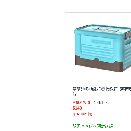
莫蘭迪多功能折疊收納箱, 薄荷藍,
個
首購折扣價
40
%
$239
$143
(
$143.00/1個
)
明天 8/8 (六)
預計送達