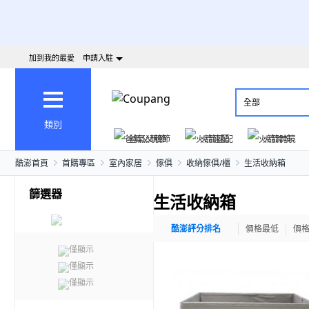
加到我的最愛
申請入駐
全部
類別
爸氣父親節
火箭速配
火箭跨境
酷澎首頁
首購專區
室內家居
傢俱
收納傢俱/櫃
生活收納箱
篩選器
生活收納箱
酷澎評分排名
價格最低
價
僅顯示
僅顯示
僅顯示