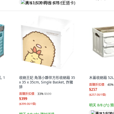
满 $1,500 再省 $75 (王道卡)
 1
收納王妃 角落小夥伴方形收納箱 35
木蓋收納箱 52L
x 35 x 35cm, Single Basket, 炸豬
首購折扣價
40
%
排
$257
首購折扣價
33
%
$599
(
$257.00/1個
)
$399
(
$399.00/1個
)
明天 8/8 (六)
預
满 $1,500 再