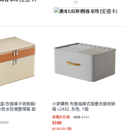
(
6
)
满 $1,500 再省 $75 (王道卡)
盒/衣服褲子收納箱/
小麥購物 布藝抽屜式摺疊衣服收納
/防水防潮整理箱 超
箱 L2432, 灰色, 1個
首購折扣價
40
%
$181
$289
$108
(
$108.00/1個
)