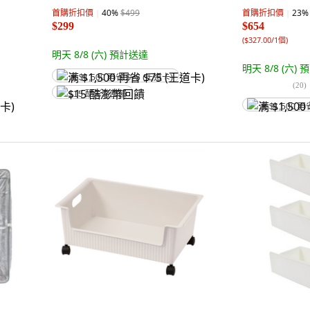
首購折扣價
40
%
$499
首購折扣價
23
%
$299
$654
(
$327.00/1個
)
明天 8/8 (六)
預計送達
明天 8/8 (六)
預
满 $1,500 再省 $75 (王道卡)
(
20
)
$15 酷澎幣回饋
满 $1,500 再