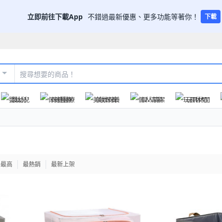
立即前往下載App
不錯過最新優惠、更多功能等著你！
下載
嬰幼兒
保健醫療
美妝保養
個人清潔
玩具休閒
格最高
最熱銷
最新上架