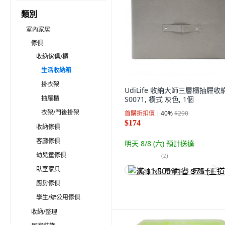
類別
室內家居
傢俱
收納傢俱/櫃
生活收納箱
掛衣架
UdiLife 收納大師三層櫃抽屜收
抽屜櫃
S0071, 橫式 灰色, 1個
衣架/門後掛架
首購折扣價
40
%
$290
$174
收納傢俱
客廳傢俱
明天 8/8 (六)
預計送達
幼兒童傢俱
(
2
)
臥室家具
满 $1,500 再省 $75 (王道卡)
廚房傢俱
學生/辦公用傢俱
收納/整理