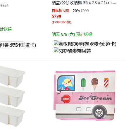
納盒/公仔收納櫃 36 x 28 x 21cm, 1
$854
層, 透明色
首購折扣價
20
%
$999
$799
(
$799.00/1個
)
計送達
明天 8/8 (六)
預計送達
满 $1,500 再省 $75 (王道卡)
省 $75 (王道卡)
$30 酷澎幣回饋