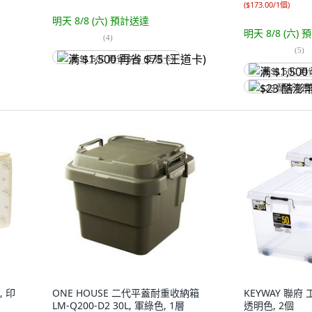
(
$173.00/1個
)
明天 8/8 (六)
預計送達
明天 8/8 (六)
預
(
4
)
(
5
)
满 $1,500 再省 $75 (王道卡)
满 $1,500 再
$23 酷澎幣
 印
ONE HOUSE 二代平蓋耐重收納箱
KEYWAY 聯府 
LM-Q200-D2 30L, 軍綠色, 1層
透明色, 2個