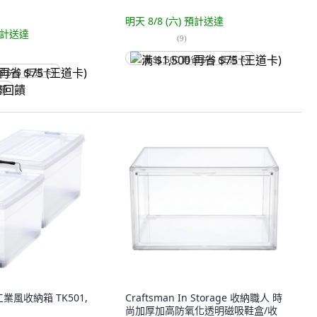
明天 8/8 (六)
預計送達
計送達
(
9
)
满 $1,500 再省 $75 (王道卡)
省 $75 (王道卡)
回饋
工業風收納箱 TK501,
Craftsman In Storage 收納職人 時
尚加厚加高防氧化透明磁吸鞋盒/收