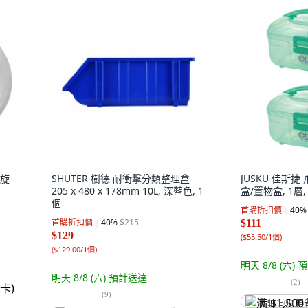
型旋
SHUTER 樹德 耐衝擊分類整理盒
JUSKU 佳斯
205 x 480 x 178mm 10L, 深藍色, 1
盒/置物盒, 1層,
個
首購折扣價
40
%
首購折扣價
40
%
$215
$111
$129
(
$55.50/1個
)
(
$129.00/1個
)
明天 8/8 (六)
預
明天 8/8 (六)
預計送達
(
2
)
(
9
)
满 $1,500 再