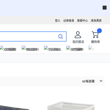
登入
註冊會員
客服中心
成為賣家
我的酷澎
購物車
文具圖書
食品飲料
生活用品
女性服飾
運動戶外
60
每頁筆