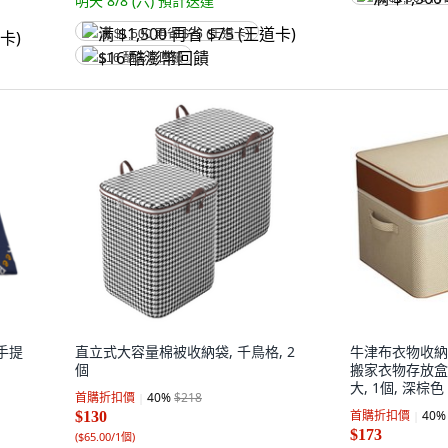
明天 8/8 (六)
預計送達
满 $1,500 再省 $75 (王道卡)
$16 酷澎幣回饋
布手提
直立式大容量棉被收納袋, 千鳥格, 2
牛津布衣物收納
個
搬家衣物存放盒
大, 1個, 深棕色
首購折扣價
40
%
$218
首購折扣價
40
%
$130
$173
(
$65.00/1個
)