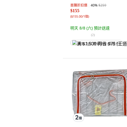
首購折扣價
40
%
$259
$155
(
$155.00/1個
)
明天 8/8 (六)
預計送達
(
2
)
满 $1,500 再省 $75 (王道卡)