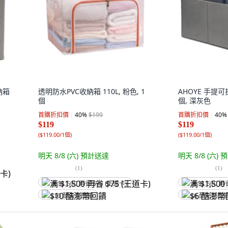
納箱
透明防水PVC收納箱 110L, 粉色, 1
AHOYE 手提可
個
個, 深灰色
首購折扣價
40
%
$199
首購折扣價
40
%
$119
$119
(
$119.00/1個
)
(
$119.00/1個
)
明天 8/8 (六)
預計送達
明天 8/8 (六)
預
(
1
)
(
1
)
满 $1,500 再省 $75 (王道卡)
满 $1,500 再
$10 酷澎幣回饋
$6 酷澎幣回