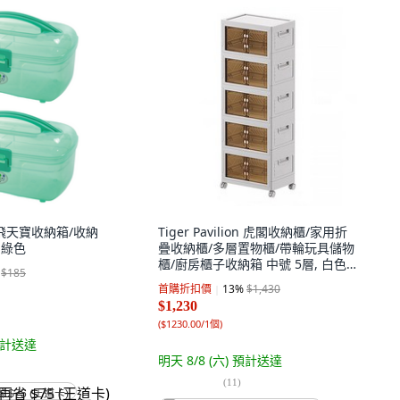
捷 飛天寶收納箱/收納
Tiger Pavilion 虎閣收納櫃/家用折
 綠色
疊收納櫃/多層置物櫃/帶輪玩具儲物
櫃/廚房櫃子收納箱 中號 5層, 白色,
$185
1個
首購折扣價
13
%
$1,430
$1,230
(
$1230.00/1個
)
計送達
明天 8/8 (六)
預計送達
(
11
)
省 $75 (王道卡)