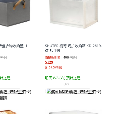
折疊衣物收納籃, 1
SHUTER 樹德 巧拚收納箱 KD-2619,
透明, 1個
$199
首購折扣價
40
%
$215
$129
(
$129.00/1個
)
計送達
明天 8/8 (六)
預計送達
(
12
)
省 $75 (王道卡)
满 $1,500 再省 $75 (王道卡)
饋