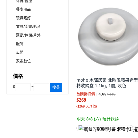
保健/醫療
餐廚用品
玩具嗜好
文具/圖書/影音
運動/休閒/戶外
服飾
母嬰
家電數位
價格
mohe 木暉居家 北歐風蘋果造
轉收納盒 1.1kg, 1層, 灰色
$
~
搜尋
首購折扣價
40
%
$449
$269
(
$269.00/1個
)
明天 8/8 (六)
預計送達
满 $1,500 再省 $75 (王道卡)