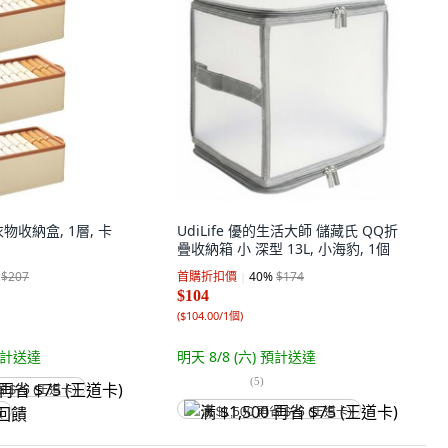
物收納盒, 1層, 卡
UdiLife 優的生活大師 儲藏氏 QQ折
疊收納箱 小 深型 13L, 小海豹, 1個
$207
首購折扣價
40
%
$174
$104
(
$104.00/1個
)
計送達
明天 8/8 (六)
預計送達
(
5
)
省 $75 (王道卡)
满 $1,500 再省 $75 (王道卡)
饋